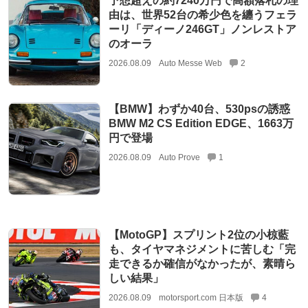
予想超えの約7240万円で高額落札の理
由は、世界52台の希少色を纏うフェラ
ーリ「ディーノ246GT」ノンレストア
のオーラ
2026.08.09
Auto Messe Web
2
【BMW】わずか40台、530psの誘惑
BMW M2 CS Edition EDGE、1663万
円で登場
2026.08.09
Auto Prove
1
【MotoGP】スプリント2位の小椋藍
も、タイヤマネジメントに苦しむ「完
走できるか確信がなかったが、素晴ら
しい結果」
2026.08.09
motorsport.com 日本版
4