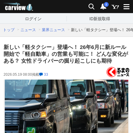
carview!
検索
通知
i
ログイン
ID新規取得
トップ
ニュース
業界ニュース
新しい「軽タクシー」登場へ！ 2
新しい「軽タクシー」登場へ！ 26年6月に新ルール
開始で「軽自動車」の営業も可能に！ どんな変化が
ある？ 女性ドライバーの掘り起こしにも期待
2026.05.19 08:00
掲載
33