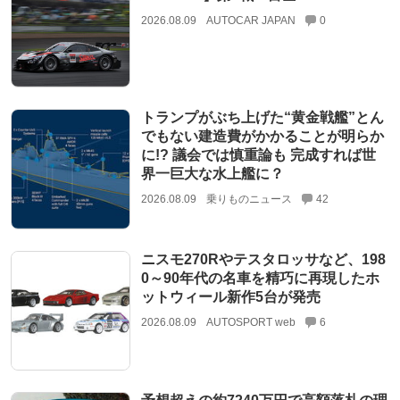
2026.08.09
AUTOCAR JAPAN
0
トランプがぶち上げた“黄金戦艦”とん
でもない建造費がかかることが明らか
に!? 議会では慎重論も 完成すれば世
界一巨大な水上艦に？
2026.08.09
乗りものニュース
42
ニスモ270Rやテスタロッサなど、198
0～90年代の名車を精巧に再現したホ
ットウィール新作5台が発売
2026.08.09
AUTOSPORT web
6