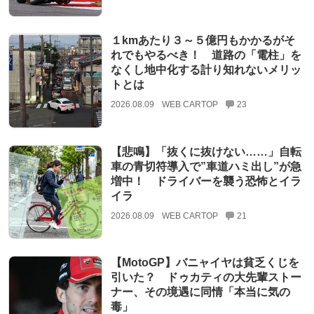
１kmあたり３～５億円もかかるがそ
れでもやるべき！ 道路の「電柱」を
なくし地中化する計り知れないメリッ
トとは
2026.08.09
WEB CARTOP
23
【悲鳴】「抜くに抜けない……」自転
車の青切符導入で”車道ハミ出し”が急
増中！ ドライバーを襲う恐怖とイラ
イラ
2026.08.09
WEB CARTOP
21
【MotoGP】バニャイヤは貧乏くじを
引いた？ ドゥカティの大先輩ストー
ナー、その境遇に同情「本当に気の
毒」