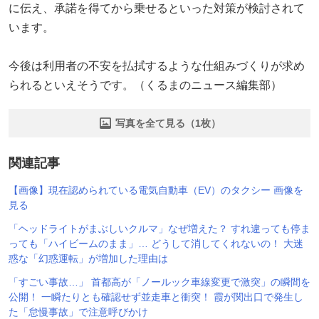
に伝え、承諾を得てから乗せるといった対策が検討されて
います。
今後は利用者の不安を払拭するような仕組みづくりが求め
られるといえそうです。（くるまのニュース編集部）
写真を全て見る（1枚）
関連記事
【画像】現在認められている電気自動車（EV）のタクシー 画像を
見る
「ヘッドライトがまぶしいクルマ」なぜ増えた？ すれ違っても停ま
っても「ハイビームのまま」… どうして消してくれないの！ 大迷
惑な「幻惑運転」が増加した理由は
「すごい事故…」 首都高が「ノールック車線変更で激突」の瞬間を
公開！ 一瞬たりとも確認せず並走車と衝突！ 霞が関出口で発生し
た「怠慢事故」で注意呼びかけ