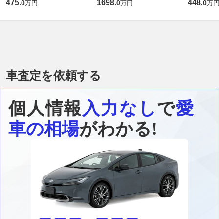
475
1698
448
.
0
.
0
.
0
万円
万円
万
車査定を依頼する
個人情報
入力なし
で
愛
車の相場
がわかる!