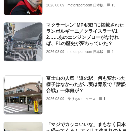
2026.08.09
motorsport.com 日本版
15
マクラーレン“MP4/8B”に搭載された
ランボルギーニ／クライスラーV1
2……あのエンジンブローがなけれ
ば、F1の歴史が変わっていた？
2026.08.09
motorsport.com 日本版
4
富士山の人気「道の駅」何も変わった
様子はなかったが…実は背景で「訴訟
合戦」一体何が？
2026.08.09
乗りものニュース
1
「マジでカッコいいな」まもなく日本
へ帰ってくる！ アメリカ生まれのトヨ