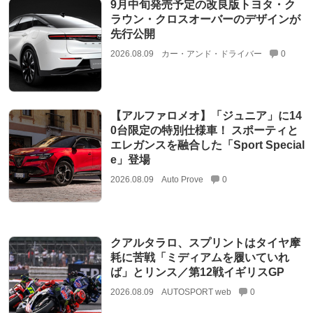
9月中旬発売予定の改良版トヨタ・ク
ラウン・クロスオーバーのデザインが
先行公開
2026.08.09
カー・アンド・ドライバー
0
【アルファロメオ】「ジュニア」に14
0台限定の特別仕様車！ スポーティと
エレガンスを融合した「Sport Special
e」登場
2026.08.09
Auto Prove
0
クアルタラロ、スプリントはタイヤ摩
耗に苦戦「ミディアムを履いていれ
ば」とリンス／第12戦イギリスGP
2026.08.09
AUTOSPORT web
0