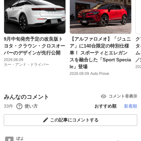
9月中旬発売予定の改良版ト
【アルファロメオ】「ジュニ
ク
ヨタ・クラウン・クロスオー
ア」に140台限定の特別仕様
タ
バーのデザインが先行公開
車！ スポーティとエレガン
ム
スを融合した「Sport Specia
／
2026.08.09
カー・アンド・ドライバー
le」登場
20
2026.08.09
Auto Prove
みんなのコメント
コメント非表示
33件
使い方
おすすめ順
新着順
この記事にコメントする
ぽよ