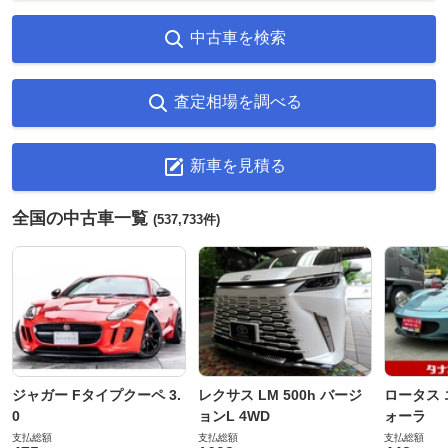
中古車を検索
査定相場を調べる
新車を見積る
全国の中古車一覧
(537,733件)
ジャガー Fタイプクーペ 3.
レクサス LM 500h バージ
ロータス 
0
ョンL 4WD
ォーラ
支払総額
支払総額
支払総額