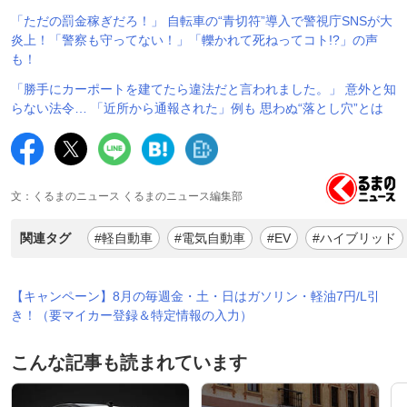
「ただの罰金稼ぎだろ！」 自転車の“青切符”導入で警視庁SNSが大
炎上！「警察も守ってない！」「轢かれて死ねってコト!?」の声
も！
「勝手にカーポートを建てたら違法だと言われました。」 意外と知
らない法令… 「近所から通報された」例も 思わぬ“落とし穴”とは
文：くるまのニュース くるまのニュース編集部
関連タグ
#軽自動車
#電気自動車
#EV
#ハイブリッド
【キャンペーン】8月の毎週金・土・日はガソリン・軽油7円/L引
き！（要マイカー登録＆特定情報の入力）
こんな記事も読まれています