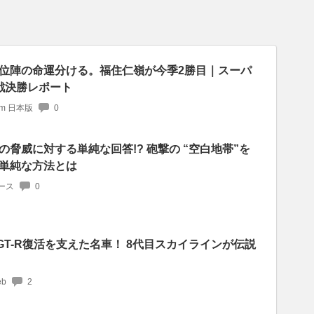
位陣の命運分ける。福住仁嶺が今季2勝目｜スーパ
戦決勝レポート
com 日本版
0
の脅威に対する単純な回答!? 砲撃の “空白地帯”を
単純な方法とは
ース
0
! GT-R復活を支えた名車！ 8代目スカイラインが伝説
b
2