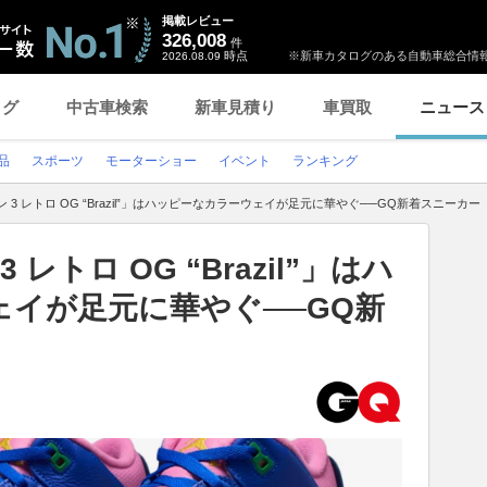
掲載レビュー
326,008
件
時点
※新車カタログのある自動車総合情報
2026.08.09
ログ
中古車検索
新車見積り
車買取
ニュース
品
スポーツ
モーターショー
イベント
ランキング
 3 レトロ OG “Brazil”」はハッピーなカラーウェイが足元に華やぐ──GQ新着スニーカー
レトロ OG “Brazil”」はハ
イが足元に華やぐ──GQ新