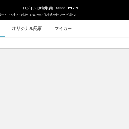
ログイン
[
新規取得
]
Yahoo! JAPAN
サイト5社との比較（2026年2月株式会社プラグ調べ）
オリジナル記事
マイカー