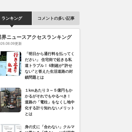
ランキング
コメントの多い記事
業界ニュースアクセスランキング
026.08.09
更新
「明日から通行料を払ってく
ださい」 住宅街で起きる私
道トラブル！ 6割超が“許せ
ない”と答えた生活道路の封
鎖問題とは
１kmあたり３～５億円もか
かるがそれでもやるべき！
道路の「電柱」をなくし地中
化する計り知れないメリット
とは
身の丈に「合わない」クルマ