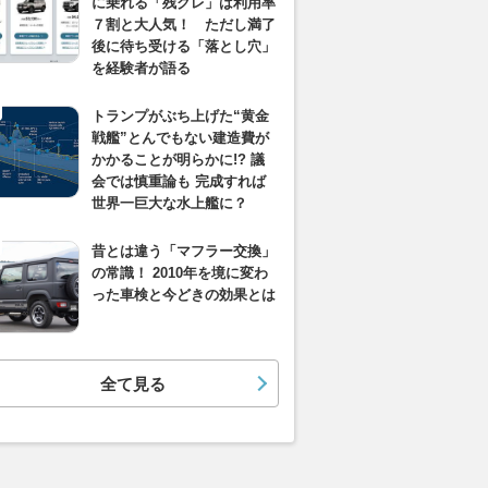
に乗れる「残クレ」は利用率
７割と大人気！ ただし満了
後に待ち受ける「落とし穴」
を経験者が語る
トランプがぶち上げた“黄金
戦艦”とんでもない建造費が
かかることが明らかに!? 議
会では慎重論も 完成すれば
世界一巨大な水上艦に？
昔とは違う「マフラー交換」
の常識！ 2010年を境に変わ
った車検と今どきの効果とは
全て見る