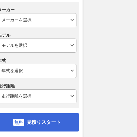
」の文字 歩けば発見
ド』をスタイリッシュにローダ
人の子どもと
メーカー
新潟「鉄道の街」が鉄
ウン！ ブリッツの車高調キッ
パパが選んだデ
ふれすぎ！
ト「DAMPER ZZ-R」発売
2026.08.09
Aut
乗りものニュース
2026.08.09
レスポンス
モデル
年式
走行距離
見積りスタート