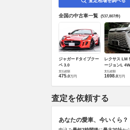
査定相場を調べる
全国の中古車一覧
(537,807件)
ジャガー Fタイプクー
レクサス LM 5
ペ 3.0
ージョンL 4W
支払総額
支払総額
475
.
1698
.
0
0
万円
万円
査定を依頼する
あなたの愛車、今いくら？
申込み
最短3時間後
に
最大20社
か