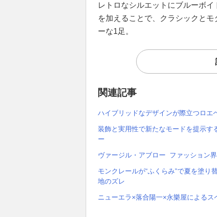
レトロなシルエットにブルーボイ
を加えることで、クラシックとモ
ーな1足。
関連記事
ハイブリッドなデザインが際立つロエベ
装飾と実用性で新たなモードを提示する
ー
ヴァージル・アブロー ファッション界
モンクレールが“ふくらみ”で夏を塗り
地のズレ
ニューエラ×落合陽一×永樂屋によるス