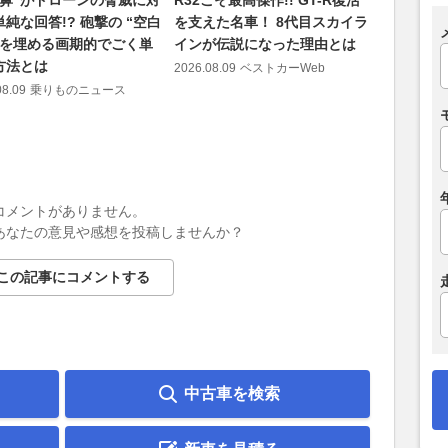
純な回答!? 砲撃の “空白
を支えた名車！ 8代目スカイラ
に「国鉄
”を埋める画期的でごく単
インが伝説になった理由とは
だらけ、
方法とは
道愛にあ
2026.08.09
ベストカーWeb
08.09
乗りものニュース
2026.08.09
コメントがありません。
あなたの意見や感想を投稿しませんか？
この記事にコメントする
中古車を検索