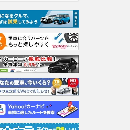
ムーヴキャン
ロールスロイス ゴース
ホンダ NSX 3.0
アスト
0 ストライプス
ト ロールスロイス ゴ
V8 
支払総額
898
.
0
万円
ースト(第1世代 / RR4)
ーツシ
支払総額
支払総額
905
.
589
.
1
0
万円