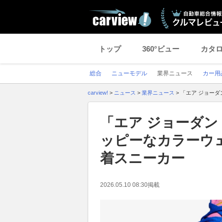
トップ
360°ビュー
カタ
総合
ニューモデル
業界ニュース
カー用
carview!
>
ニュース
>
業界ニュース
>
「エア ジョーダン
「エア ジョーダン 3 
ッピーなカラーウェ
着スニーカー
2026.05.10 08:30
掲載