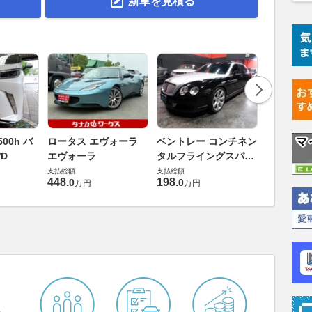
新車を見積る
ダイハツ 
00h バ
ロータス エヴォーラ
ベントレー コンチネン
バス 66
D
エヴォーラ
タルフライングスパー
G
支払総額
6.0 4WD
支払総額
支払総額
169
.
9
万円
448
.
198
.
0
0
万円
万円
ら