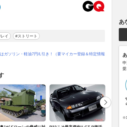
あ
#レイ
#ストリート
はガソリン・軽油7円/L引き！（要マイカー登録＆特定情報
申
愛
す
※
い鼻”がドローンの脅威に対
R32こそ最高傑作!! GT-R復活
今にも走