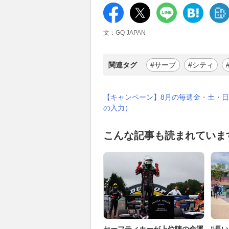
文：GQ JAPAN
関連タグ
#サーブ
#シティ
【キャンペーン】8月の毎週金・土・日
の入力）
こんな記事も読まれていま
セーフティカーが上位陣の命運
“長