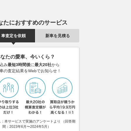
なたにおすすめのサービス
車査定を依頼
新車を見積る
あなたの愛車、今いくら？
込み
最短3時間後
に
最大20社
から
車の査定結果をWebでお知らせ！
1：本サービスで実施のアンケートより （回答期
間：2023年6月〜2024年5月）
りそうな電話ボックス
『カローラクロスハイブリッ
「CX-5では