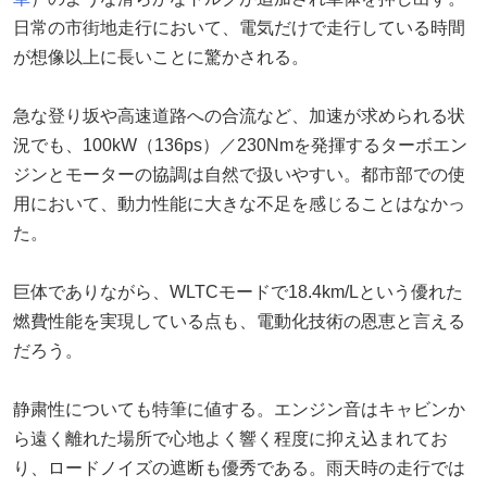
日常の市街地走行において、電気だけで走行している時間
が想像以上に長いことに驚かされる。
急な登り坂や高速道路への合流など、加速が求められる状
況でも、100kW（136ps）／230Nmを発揮するターボエン
ジンとモーターの協調は自然で扱いやすい。都市部での使
用において、動力性能に大きな不足を感じることはなかっ
た。
巨体でありながら、WLTCモードで18.4km/Lという優れた
燃費性能を実現している点も、電動化技術の恩恵と言える
だろう。
静粛性についても特筆に値する。エンジン音はキャビンか
ら遠く離れた場所で心地よく響く程度に抑え込まれてお
り、ロードノイズの遮断も優秀である。雨天時の走行では