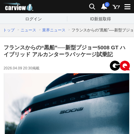
carview!
検索
通知
i
ログイン
ID新規取得
トップ
ニュース
業界ニュース
フランスからの“黒船”──新型プジョ
フランスからの“黒船”──新型プジョー5008 GT ハ
イブリッド アルカンターラパッケージ試乗記
2026.04.09 20:30
掲載