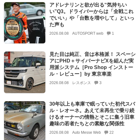
アドレナリンと欲が出る“気持ちい
い”Q3。ドライバーからは「全戦これ
でいい」や「台数を増やして」といっ
た声も
2026.08.08
AUTOSPORT web
1
見た目は純正、音は本格派！ スペーシ
アにPHD＋サイバーナビXを組んだ実
用派システム［Pro Shop インストー
ル・レビュー］by 東京車楽
2026.08.08
レスポンス
3
30年以上も車庫で眠っていた初代スバ
ル・レオーネ。あえて未再生で乗り続
けるオーナーの情熱とそこに集う旧車
趣味の若者たちとの素敵な関係性
2026.08.08
Auto Messe Web
22