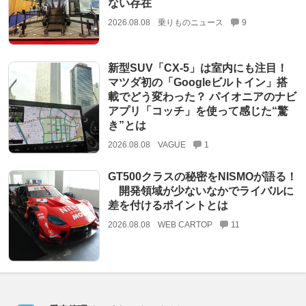
ない存在
2026.08.08
乗りものニュース
9
新型SUV「CX-5」は室内にも注目！
マツダ初の「Googleビルトイン」搭
載でどう変わった？ パイオニアのナビ
アプリ「コッチ」を使って感じた“驚
き”とは
2026.08.08
VAGUE
1
GT500クラスの秘密をNISMOが語る！
開発領域が少ないなかでライバルに
差を付けるポイントとは
2026.08.08
WEB CARTOP
11