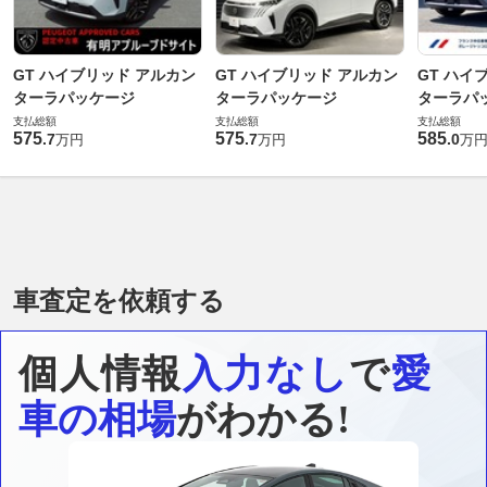
GT ハイブリッド アルカン
GT ハイブリッド アルカン
GT ハイ
ターラパッケージ
ターラパッケージ
ターラパ
支払総額
支払総額
支払総額
575
575
585
.
7
.
7
.
0
万円
万円
万
車査定を依頼する
個人情報
入力なし
で
愛
車の相場
がわかる!