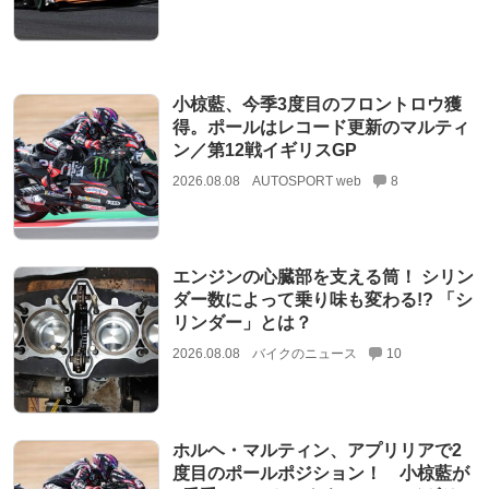
小椋藍、今季3度目のフロントロウ獲
得。ポールはレコード更新のマルティ
ン／第12戦イギリスGP
2026.08.08
AUTOSPORT web
8
エンジンの心臓部を支える筒！ シリン
ダー数によって乗り味も変わる!? 「シ
リンダー」とは？
2026.08.08
バイクのニュース
10
ホルヘ・マルティン、アプリリアで2
度目のポールポジション！ 小椋藍が