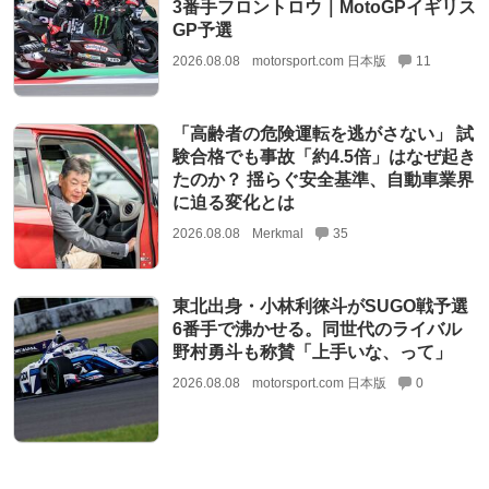
3番手フロントロウ｜MotoGPイギリス
GP予選
2026.08.08
motorsport.com 日本版
11
「高齢者の危険運転を逃がさない」 試
験合格でも事故「約4.5倍」はなぜ起き
たのか？ 揺らぐ安全基準、自動車業界
に迫る変化とは
2026.08.08
Merkmal
35
東北出身・小林利徠斗がSUGO戦予選
6番手で沸かせる。同世代のライバル
野村勇斗も称賛「上手いな、って」
2026.08.08
motorsport.com 日本版
0