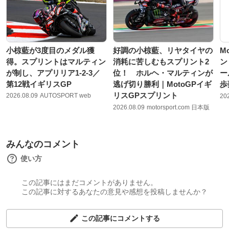
小椋藍が3度目のメダル獲
好調の小椋藍、リヤタイヤの
M
得。スプリントはマルティン
消耗に苦しむもスプリント2
ン
が制し、アプリリア1-2-3／
位！ ホルヘ・マルティンが
ー
第12戦イギリスGP
逃げ切り勝利｜MotoGPイギ
歩
リスGPスプリント
2026.08.09
AUTOSPORT web
20
2026.08.09
motorsport.com 日本版
みんなのコメント
使い方
この記事にはまだコメントがありません。
この記事に対するあなたの意見や感想を投稿しませんか？
この記事にコメントする