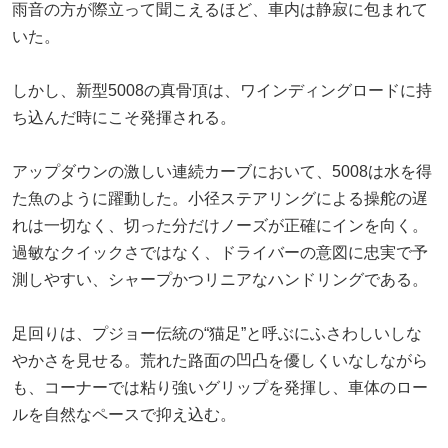
雨音の方が際立って聞こえるほど、車内は静寂に包まれて
いた。
しかし、新型5008の真骨頂は、ワインディングロードに持
ち込んだ時にこそ発揮される。
アップダウンの激しい連続カーブにおいて、5008は水を得
た魚のように躍動した。小径ステアリングによる操舵の遅
れは一切なく、切った分だけノーズが正確にインを向く。
過敏なクイックさではなく、ドライバーの意図に忠実で予
測しやすい、シャープかつリニアなハンドリングである。
足回りは、プジョー伝統の“猫足”と呼ぶにふさわしいしな
やかさを見せる。荒れた路面の凹凸を優しくいなしながら
も、コーナーでは粘り強いグリップを発揮し、車体のロー
ルを自然なペースで抑え込む。