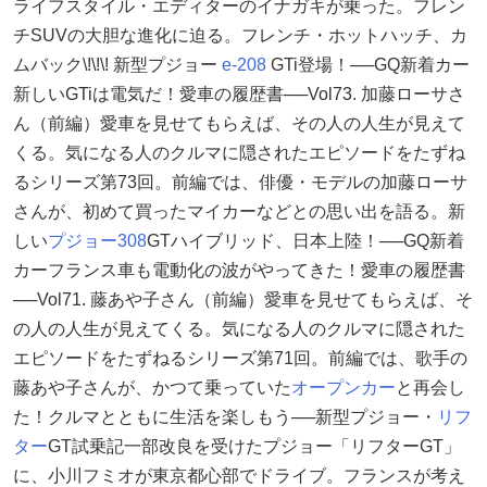
ライフスタイル・エディターのイナガキが乗った。フレン
チSUVの大胆な進化に迫る。フレンチ・ホットハッチ、カ
ムバック\!\!\! 新型プジョー
e-208
GTi登場！──GQ新着カー
新しいGTiは電気だ！愛車の履歴書──Vol73. 加藤ローサさ
ん（前編）愛車を見せてもらえば、その人の人生が見えて
くる。気になる人のクルマに隠されたエピソードをたずね
るシリーズ第73回。前編では、俳優・モデルの加藤ローサ
さんが、初めて買ったマイカーなどとの思い出を語る。新
しい
プジョー308
GTハイブリッド、日本上陸！──GQ新着
カーフランス車も電動化の波がやってきた！愛車の履歴書
──Vol71. 藤あや子さん（前編）愛車を見せてもらえば、そ
の人の人生が見えてくる。気になる人のクルマに隠された
エピソードをたずねるシリーズ第71回。前編では、歌手の
藤あや子さんが、かつて乗っていた
オープンカー
と再会し
た！クルマとともに生活を楽しもう──新型プジョー・
リフ
ター
GT試乗記一部改良を受けたプジョー「リフターGT」
に、小川フミオが東京都心部でドライブ。フランスが考え