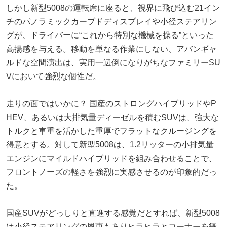
しかし新型5008の運転席に座ると、視界に飛び込む21イン
チのパノラミックカーブドディスプレイや小径ステアリン
グが、ドライバーに“これから特別な機械を操る”といった
高揚感を与える。移動を単なる作業にしない、アバンギャ
ルドな空間演出は、実用一辺倒になりがちなファミリーSU
Vにおいて強烈な個性だ。
走りの面ではいかに？ 国産のストロングハイブリッドやP
HEV、あるいは大排気量ディーゼルを積むSUVは、強大な
トルクと車重を活かした重厚でフラットなクルージングを
得意とする。対して新型5008は、1.2リッターの小排気量
エンジンにマイルドハイブリッドを組み合わせることで、
フロントノーズの軽さを強烈に実感させるのが印象的だっ
た。
国産SUVがどっしりと直進する感覚だとすれば、新型5008
は小径ステアリングの恩恵もありヒラヒラとコーナーを舞