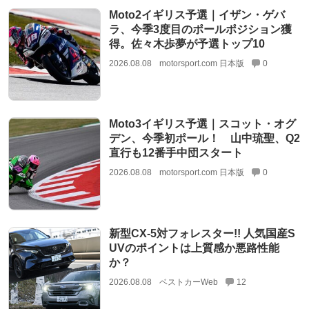
Moto2イギリス予選｜イザン・ゲバ
ラ、今季3度目のポールポジション獲
得。佐々木歩夢が予選トップ10
2026.08.08
motorsport.com 日本版
0
Moto3イギリス予選｜スコット・オグ
デン、今季初ポール！ 山中琉聖、Q2
直行も12番手中団スタート
2026.08.08
motorsport.com 日本版
0
新型CX-5対フォレスター!! 人気国産S
UVのポイントは上質感か悪路性能
か？
2026.08.08
ベストカーWeb
12