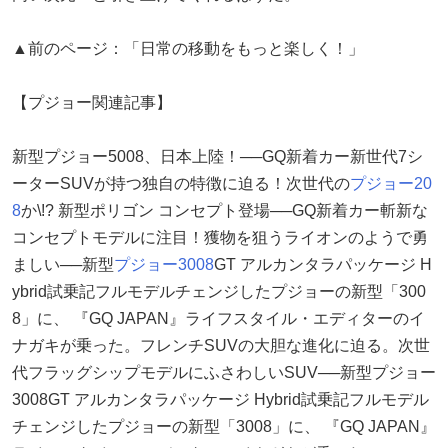
▲前のページ：「日常の移動をもっと楽しく！」
【プジョー関連記事】
新型プジョー5008、日本上陸！──GQ新着カー新世代7シ
ーターSUVが持つ独自の特徴に迫る！次世代の
プジョー20
8
か\!? 新型ポリゴン コンセプト登場──GQ新着カー斬新な
コンセプトモデルに注目！獲物を狙うライオンのようで勇
ましい──新型
プジョー3008
GT アルカンタラパッケージ H
ybrid試乗記フルモデルチェンジしたプジョーの新型「300
8」に、 『GQ JAPAN』ライフスタイル・エディターのイ
ナガキが乗った。フレンチSUVの大胆な進化に迫る。次世
代フラッグシップモデルにふさわしいSUV──新型プジョー
3008GT アルカンタラパッケージ Hybrid試乗記フルモデル
チェンジしたプジョーの新型「3008」に、 『GQ JAPAN』