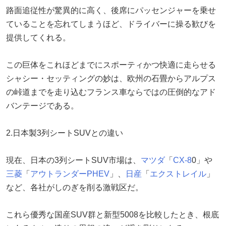
路面追従性が驚異的に高く、後席にパッセンジャーを乗せ
ていることを忘れてしまうほど、ドライバーに操る歓びを
提供してくれる。
この巨体をこれほどまでにスポーティかつ快適に走らせる
シャシー・セッティングの妙は、欧州の石畳からアルプス
の峠道までを走り込むフランス車ならではの圧倒的なアド
バンテージである。
2.日本製3列シートSUVとの違い
現在、日本の3列シートSUV市場は、
マツダ
「
CX-8
0」や
三菱
「
アウトランダーPHEV
」、
日産
「
エクストレイル
」
など、各社がしのぎを削る激戦区だ。
これら優秀な国産SUV群と新型5008を比較したとき、根底