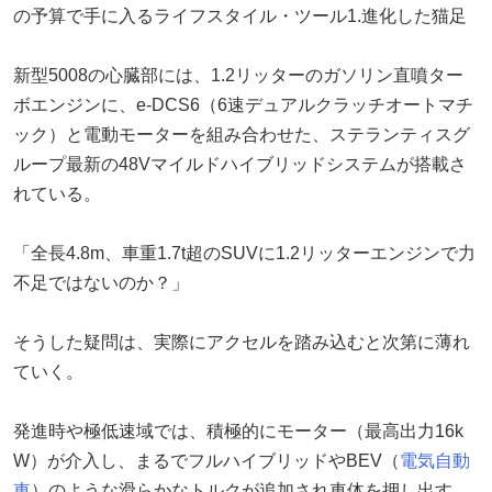
の予算で手に入るライフスタイル・ツール1.進化した猫足
新型5008の心臓部には、1.2リッターのガソリン直噴ター
ボエンジンに、e-DCS6（6速デュアルクラッチオートマチ
ック）と電動モーターを組み合わせた、ステランティスグ
ループ最新の48Vマイルドハイブリッドシステムが搭載さ
れている。
「全長4.8m、車重1.7t超のSUVに1.2リッターエンジンで力
不足ではないのか？」
そうした疑問は、実際にアクセルを踏み込むと次第に薄れ
ていく。
発進時や極低速域では、積極的にモーター（最高出力16k
W）が介入し、まるでフルハイブリッドやBEV（
電気自動
車
）のような滑らかなトルクが追加され車体を押し出す。