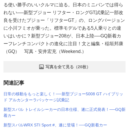
る使い勝手のいいクルマに迫る。日本のミニバンでは得ら
れない──新型プジョー リフター・ロングGT試乗記一部改
良を受けたプジョー「リフターGT」の、ロングバージョン
に小川フミオが乗った。標準モデルである5人乗りとの違
いはいかに？新型プジョー208が、日本上陸──GQ新着カ
ーフレンチコンパクトの進化に注目！文と編集・稲垣邦康
（GQ） 写真・安井宏充（Weekend.）
写真を全て見る（20枚）
関連記事
日常の移動をもっと楽しく！──新型プジョー5008 GT ハイブリッ
ド アルカンターラパッケージ試乗記
新型スバル トレイルシーカーの日本仕様、遂に正式発表！──GQ新
着カー
新型スバルWRX STI Sport #、遂に登場！──GQ新着カー