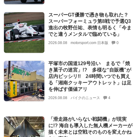
スーパーGT優勝で憑き物も取れた？
スーパーフォーミュラ第8戦で予選Q3
進出の牧野任祐、表情も明るく「今ま
でと違うメンタルで臨めている」
2026.08.08
motorsport.com 日本版
0
平塚市の国道129号沿い まるで「焼
き菓子の迷宮」!? 多様な“自販機”が
店内ビッシリ!! 24時間いつでも買え
る「湘南クッキーアウトレット」は足
を伸ばす価値アリ
2026.08.08
バイクのニュース
4
「滑走路がいらない戦闘機」が現実
に!? 海自も導入した無人機メーカーが
描く未来とは空戦そのものを変えかね