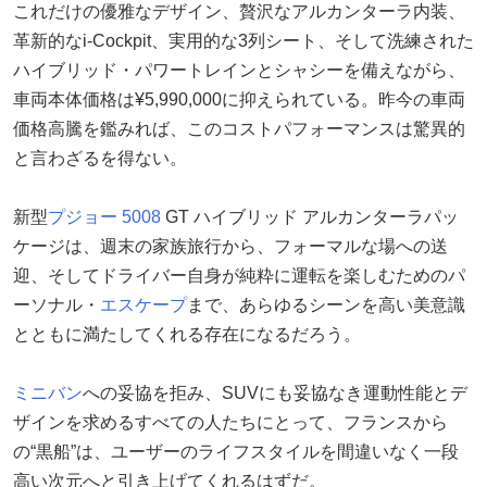
これだけの優雅なデザイン、贅沢なアルカンターラ内装、
革新的なi-Cockpit、実用的な3列シート、そして洗練された
ハイブリッド・パワートレインとシャシーを備えながら、
車両本体価格は¥5,990,000に抑えられている。昨今の車両
価格高騰を鑑みれば、このコストパフォーマンスは驚異的
と言わざるを得ない。
新型
プジョー 5008
GT ハイブリッド アルカンターラパッ
ケージは、週末の家族旅行から、フォーマルな場への送
迎、そしてドライバー自身が純粋に運転を楽しむためのパ
ーソナル・
エスケープ
まで、あらゆるシーンを高い美意識
とともに満たしてくれる存在になるだろう。
ミニバン
への妥協を拒み、SUVにも妥協なき運動性能とデ
ザインを求めるすべての人たちにとって、フランスから
の“黒船”は、ユーザーのライフスタイルを間違いなく一段
高い次元へと引き上げてくれるはずだ。