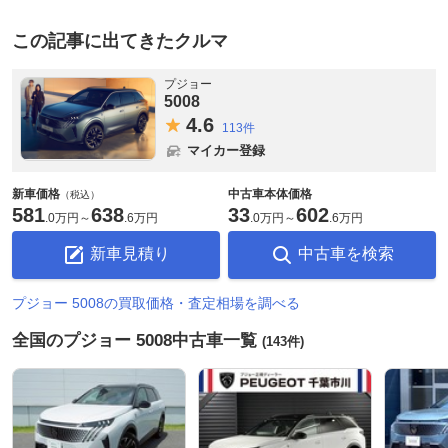
この記事に出てきたクルマ
プジョー
5008
4.
6
113件
マイカー登録
新車価格
中古車本体価格
（税込）
581
638
33
602
.
0万円
～
.
6万円
.
0万円
～
.
6万円
新車見積り
中古車を検索
プジョー 5008の買取価格・査定相場を調べる
全国のプジョー 5008中古車一覧
(143件)