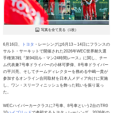
写真を全て見る（1枚）
6月16日、
トヨタ
・レーシングは6月13～14日にフランスの
サルト・サーキットで開催された2026年WEC世界耐久選
手権第3戦『第94回ル・マン24時間レース』に関し、チー
ム代表兼7号車ドライバーの小林可夢偉、8号車ドライバー
の平川亮、そしてチームディレクターを務める中嶋一貴が
参加するオンライン合同取材を日本人メディア向けに実施
し、ワン・スリーフィニッシュを飾った戦いを振り返っ
た。
WECハイパーカークラスに7号車、8号車という2台のTR0
10
ハイブリッド
で参戦するトヨタ・レーシング。2026年の