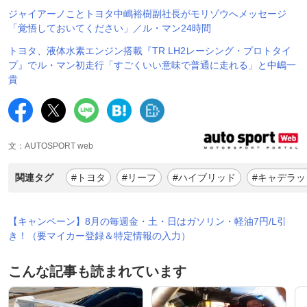
ジャイアーノことトヨタ中嶋裕樹副社長がモリゾウへメッセージ
「覚悟しておいてください」／ル・マン24時間
トヨタ、液体水素エンジン搭載『TR LH2レーシング・プロトタイ
プ』でル・マン初走行「すごくいい意味で普通に走れる」と中嶋一
貴
文：AUTOSPORT web
関連タグ
#トヨタ
#リーフ
#ハイブリッド
#キャデラッ
【キャンペーン】8月の毎週金・土・日はガソリン・軽油7円/L引
き！（要マイカー登録＆特定情報の入力）
こんな記事も読まれています