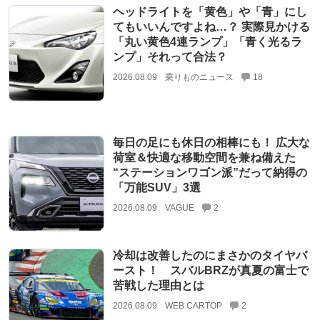
ヘッドライトを「黄色」や「青」にし
てもいいんですよね…？ 実際見かける
「丸い黄色4連ランプ」「青く光るラ
ンプ」それって合法？
2026.08.09
乗りものニュース
18
毎日の足にも休日の相棒にも！ 広大な
荷室＆快適な移動空間を兼ね備えた
“ステーションワゴン派”だって納得の
「万能SUV」3選
2026.08.09
VAGUE
2
冷却は改善したのにまさかのタイヤバ
ースト！ スバルBRZが真夏の富士で
苦戦した理由とは
2026.08.09
WEB CARTOP
2