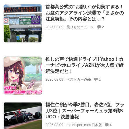
首都高公式の“お願い”が切実すぎる！
お盆のアクアライン渋滞で「まさかの
注意喚起」その内容とは…？
2026.08.09
乗りものニュース
2
推しの声で快適ドライブ!! Yahoo！カ
ーナビ×ホロライブAZKiが大人気で継
続決定だと！
2026.08.09
ベストカーWeb
1
福住仁嶺が今季2勝目。岩佐2位、フラ
ガ3位｜スーパーフォーミュラ第8戦S
UGO：決勝速報
2026.08.09
motorsport.com 日本版
4