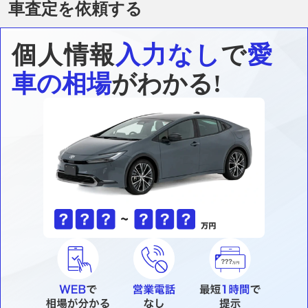
車査定を依頼する
個人情報
入力なし
で
愛
車の相場
がわかる!