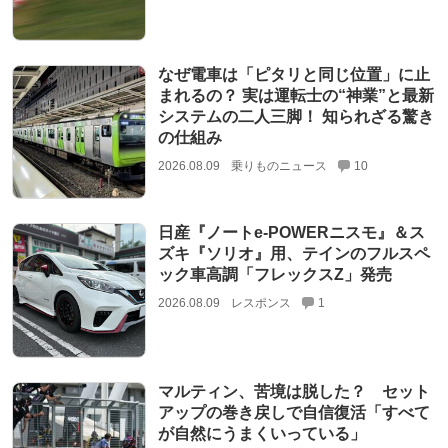
なぜ電車は「ピタリと同じ位置」に止
まれるの？ 実は運転士の“神業”と最新
システムの二人三脚！ 知られざる驚き
の仕組み
2026.08.09
乗りものニュース
10
日産『ノートe-POWERニスモ』＆ス
ズキ『ソリオ』用、テインのフルスペ
ック車高調「フレックスZ」発売
2026.08.09
レスポンス
1
マルティン、苦境は脱した？ セット
アップの巻き戻しで自信復活「すべて
が自然にうまくいっている」