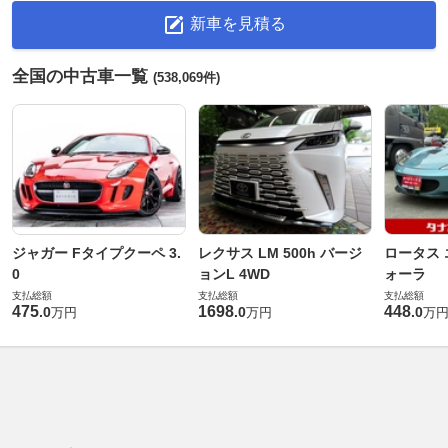
新車を見積る
全国の中古車一覧
(538,069件)
ジャガー Fタイプクーペ 3.
レクサス LM 500h バージ
ロータス 
0
ョンL 4WD
ォーラ
支払総額
支払総額
支払総額
475
1698
448
.
0
.
0
.
0
万円
万円
万