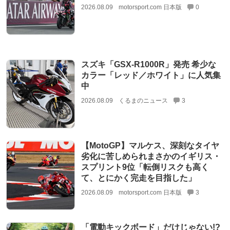
2026.08.09
motorsport.com 日本版
0
スズキ「GSX-R1000R」発売 希少な
カラー「レッド／ホワイト」に人気集
中
2026.08.09
くるまのニュース
3
【MotoGP】マルケス、深刻なタイヤ
劣化に苦しめられまさかのイギリス・
スプリント9位「転倒リスクも高く
て、とにかく完走を目指した」
2026.08.09
motorsport.com 日本版
3
「電動キックボード」だけじゃない!?