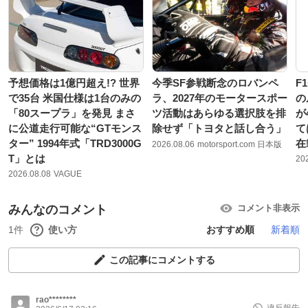
予想価格は1億円超え!? 世界
今季SF参戦断念のロバンペ
F
で35台 米国仕様は1台のみの
ラ、2027年のモータースポー
の
「80スープラ」を発見 まさ
ツ活動はあらゆる選択肢を排
が
に公道走行可能な“GTモンス
除せず「トヨタと話し合う」
て
ター” 1994年式「TRD3000G
在
2026.08.06
motorsport.com 日本版
T」とは
20
2026.08.08
VAGUE
みんなのコメント
コメント非表示
1件
使い方
おすすめ順
新着順
この記事にコメントする
rao********
違反報告