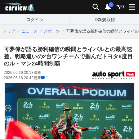
carview!
検索
通知
i
ログイン
ID新規取得
トップ
ニュース
スポーツ
可夢偉が語る勝利確信の瞬間とライバル
可夢偉が語る勝利確信の瞬間とライバルとの最高速
差。戦略違いの2台ワンチームで掴んだトヨタ6度目
のル・マン24時間制覇
2026.06.16 20:18
掲載
2026.06.16 20:42
更新
1