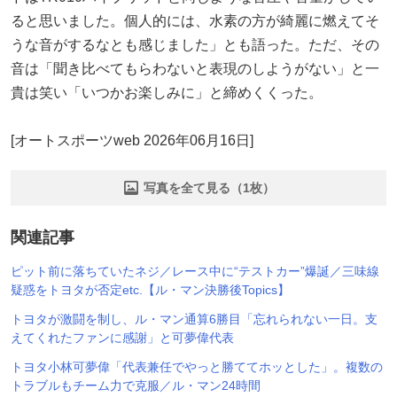
ると思いました。個人的には、水素の方が綺麗に燃えてそ
うな音がするなとも感じました」とも語った。ただ、その
音は「聞き比べてもらわないと表現のしようがない」と一
貴は笑い「いつかお楽しみに」と締めくくった。
[オートスポーツweb 2026年06月16日]
写真を全て見る（1枚）
関連記事
ピット前に落ちていたネジ／レース中に“テストカー”爆誕／三味線
疑惑をトヨタが否定etc.【ル・マン決勝後Topics】
トヨタが激闘を制し、ル・マン通算6勝目「忘れられない一日。支
えてくれたファンに感謝」と可夢偉代表
トヨタ小林可夢偉「代表兼任でやっと勝ててホッとした」。複数の
トラブルもチーム力で克服／ル・マン24時間