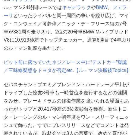
ル・マン24時間レースでは
キャデラック
や
BMW
、
フェラ
ーリ
といったライバルと同一周回の争いを繰り広げ、マイ
ク・コンウェイ／可夢偉／ニック・デ・フリース組の7号
車が381周を走りきり、2位の20号車BMW Mハイブリッド
V8に10.913秒差でトップチェッカー。通算6勝目で4年ぶり
のル・マン制覇を果たした。
ピット前に落ちていたネジ／レース中に“テストカー”爆誕
／三味線疑惑をトヨタが否定etc.【ル・マン決勝後Topics】
セバスチャン・ブエミ／ブレンドン・ハートレー／平川が
ドライブした僚友8号車も一時首位を走行するなどの健闘
をみせ、ブレーキドラムの修復作業を強いられる場面もあ
ったがトップと20.417秒差の3位表彰台を獲得。新生トヨ
タ・レーシングのル・マン初年度をワン・スリーフィニッ
シュで飾った。すでにプレスリリースなどでコメントは発
表されているが、取材会では3人の言葉で、改めて喜びが