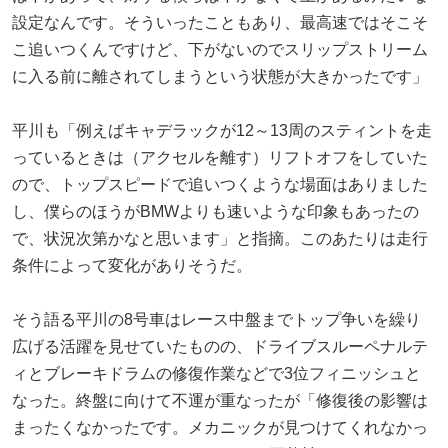
設定なんです。そういったこともあり、最高速ではそこそ
こ追いつくんですけど、下がないのでスリップストリーム
に入る前に離されてしまうという状態が大きかったです」
平川も「例えばキャデラックが12～13周のスティントを走
っているときは（アクセルを離す）リフトオフをしていた
ので、トップスピードで追いつくような場面はありました
し、僕らのほうがBMWよりも速いような印象もあったの
で、状況次第かなと思います」と指摘。このあたりは走行
条件によって変化がありそうだ。
そう語る平川の8号車はレース中盤までトップ争いを繰り
広げる活躍を見せていたものの、ドライブスルーペナルテ
ィとブレーキドラムの修復作業などで3位フィニッシュと
なった。終盤に向けて不運が重なったが「修復後の影響は
まったくなかったです。メカニックが見つけてくれなかっ