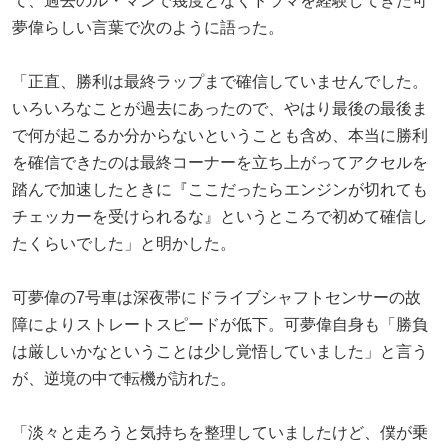
て、過去のル・マンで幾度となくドラマを経験してきた可
夢偉らしい言葉で次のように語った。
「正直、勝利は最終ラップまで確信していませんでした。
いろいろなことが過去にあったので、やはり最後の最後ま
で何が起こるか分からないということも含め、本当に勝利
を確信できたのは最終コーナーを立ち上がってアクセルを
踏んで加速したときに『ここだったらエンジンが切れても
チェッカーを受けられるな』というところで初めて確信し
たくらいでした」と明かした。
可夢偉の7号車は深夜帯にドライブシャフトセンサーの故
障によりストレートスピードが低下。可夢偉自身も「勝負
は厳しいかなということは少し覚悟していました」と言う
が、逆境の中で転機が訪れた。
「淡々と走ろうと気持ちを整理していましたけど、僕が乗