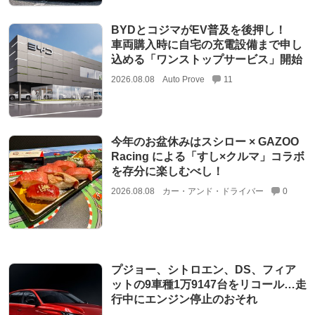
BYDとコジマがEV普及を後押し！
車両購入時に自宅の充電設備まで申し
込める「ワンストップサービス」開始
2026.08.08
Auto Prove
11
今年のお盆休みはスシロー × GAZOO
Racing による「すし×クルマ」コラボ
を存分に楽しむべし！
2026.08.08
カー・アンド・ドライバー
0
プジョー、シトロエン、DS、フィア
ットの9車種1万9147台をリコール…走
行中にエンジン停止のおそれ