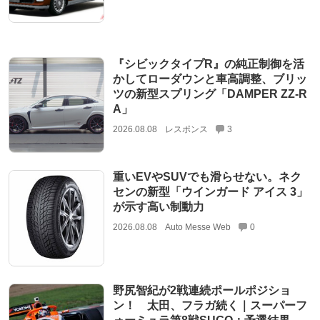
『シビックタイプR』の純正制御を活
かしてローダウンと車高調整、ブリッ
ツの新型スプリング「DAMPER ZZ-R
A」
2026.08.08
レスポンス
3
重いEVやSUVでも滑らせない。ネク
センの新型「ウインガード アイス 3」
が示す高い制動力
2026.08.08
Auto Messe Web
0
野尻智紀が2戦連続ポールポジショ
ン！ 太田、フラガ続く｜スーパーフ