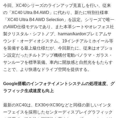
今回、XC40シリーズのラインアップ見直しを行い、従来
の「XC40 Ultra B4 AWD」に代わり、新たに特別仕様車
「XC40 Ultra B4 AWD Selection」を設定。シリーズで唯一
のAWD仕様モデルであり、また本革シートやオレフォス社
製クリスタル・シフトノブ、harman/kardonプレミアムサ
ウンド・オーディオシステム、19インチアルミホイール等
を装備する最上級仕様だが、今回新たに、従来はオプショ
ン設定だったチルトアップ機構付電動パノラマ・ガラス・
サンルーフを標準装備。車内に開放感と自然光をもたらす
ことで、より快適なドライブ空間を提供する。
Google搭載のインフォテイメントシステムの処理速度、グ
ラフィック生成速度も向上
最新のXC40は、EX30やXC90などと同様の新しいインタ
ーフェイスを採用したセンターディスプレイグラフィック