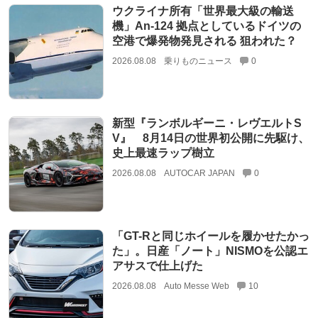
ウクライナ所有「世界最大級の輸送
機」An-124 拠点としているドイツの
空港で爆発物発見される 狙われた？
2026.08.08
乗りものニュース
0
新型『ランボルギーニ・レヴエルトS
V』 8月14日の世界初公開に先駆け、
史上最速ラップ樹立
2026.08.08
AUTOCAR JAPAN
0
「GT-Rと同じホイールを履かせたかっ
た」。日産「ノート」NISMOを公認エ
アサスで仕上げた
2026.08.08
Auto Messe Web
10