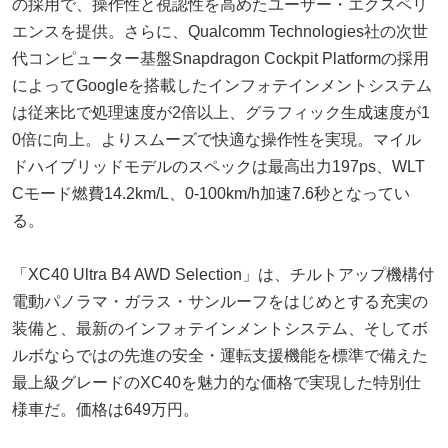
の採用で、操作性と視認性を高めたユーザー・エクスペリ
エンスを提供。さらに、Qualcomm Technologies社の次世
代コンピューター基盤Snapdragon Cockpit Platformの採用
によってGoogleを搭載したインフォテインメントシステム
は従来比で処理速度が2倍以上、グラフィック生成速度が1
0倍に向上。よりスムーズで快適な操作性を実現。マイル
ドハイブリッドモデルのスペックは最高出力197ps、WLT
Cモード燃費14.2km/L、0-100km/h加速7.6秒となってい
る。
「XC40 Ultra B4 AWD Selection」は、チルトアップ機構付
電動パノラマ・ガラス・サンルーフをはじめとする充実の
装備と、最新のインフォテインメントシステム、そしてボ
ルボならではの先進の安全・運転支援機能を標準で備えた
最上級グレードのXC40を魅力的な価格で実現した特別仕
様車だ。価格は649万円。