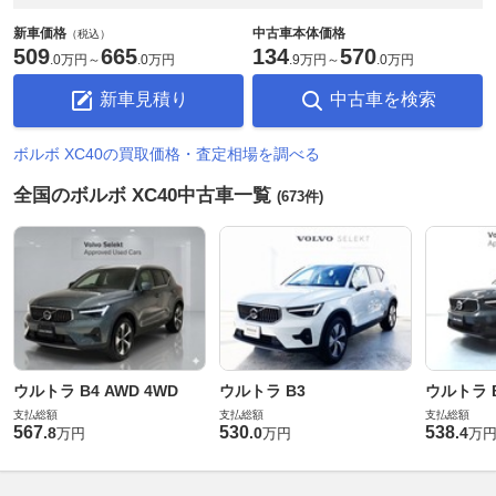
新車価格
中古車本体価格
（税込）
509
665
134
570
.
0万円
～
.
0万円
.
9万円
～
.
0万円
新車見積り
中古車を検索
ボルボ XC40の買取価格・査定相場を調べる
全国のボルボ XC40中古車一覧
(673件)
ウルトラ B4 AWD 4WD
ウルトラ B3
ウルトラ 
支払総額
支払総額
支払総額
567
530
538
.
8
.
0
.
4
万円
万円
万