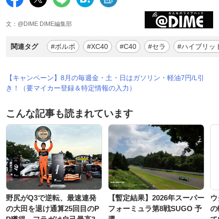
文：@DIME DIME編集部
関連タグ
#ボルボ
#XC40
#C40
#セラ
#ハイブリッ
【キャンペーン】8月の毎週金・土・日はガソリン・軽油7円/L引
き！（要マイカー登録＆特定情報の入力）
こんな記事も読まれています
野尻がQ3で逆転、最速連発
【暫定結果】2026年スーパー
ウ
の大田を退け通算25回目のP
フォーミュラ第8戦SUGO 予
の