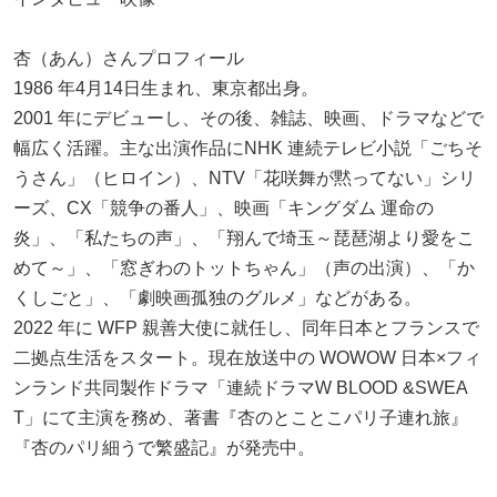
杏（あん）さんプロフィール
1986 年4月14日生まれ、東京都出身。
2001 年にデビューし、その後、雑誌、映画、ドラマなどで
幅広く活躍。主な出演作品にNHK 連続テレビ小説「ごちそ
うさん」（ヒロイン）、NTV「花咲舞が黙ってない」シリ
ーズ、CX「競争の番人」、映画「キングダム 運命の
炎」、「私たちの声」、「翔んで埼玉～琵琶湖より愛をこ
めて～」、「窓ぎわのトットちゃん」（声の出演）、「か
くしごと」、「劇映画孤独のグルメ」などがある。
2022 年に WFP 親善大使に就任し、同年日本とフランスで
二拠点生活をスタート。現在放送中の WOWOW 日本×フィ
ンランド共同製作ドラマ「連続ドラマW BLOOD &SWEA
T」にて主演を務め、著書『杏のとことこパリ子連れ旅』
『杏のパリ細うで繁盛記』が発売中。