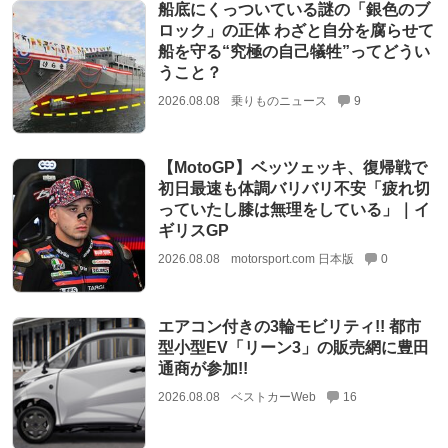
船底にくっついている謎の「銀色のブ
ロック」の正体 わざと自分を腐らせて
船を守る“究極の自己犠牲”ってどうい
うこと？
2026.08.08
乗りものニュース
9
【MotoGP】ベッツェッキ、復帰戦で
初日最速も体調バリバリ不安「疲れ切
っていたし膝は無理をしている」｜イ
ギリスGP
2026.08.08
motorsport.com 日本版
0
エアコン付きの3輪モビリティ!! 都市
型小型EV「リーン3」の販売網に豊田
通商が参加!!
2026.08.08
ベストカーWeb
16