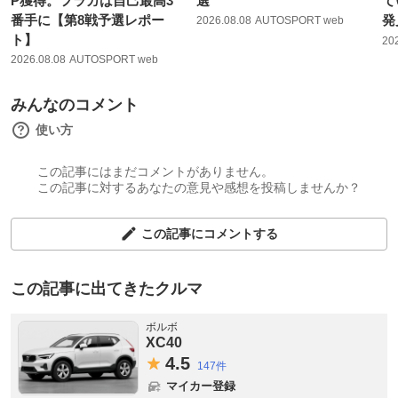
P獲得。フラガは自己最高3
選
て
番手に【第8戦予選レポー
発
2026.08.08
AUTOSPORT web
ト】
20
2026.08.08
AUTOSPORT web
みんなのコメント
使い方
この記事にはまだコメントがありません。
この記事に対するあなたの意見や感想を投稿しませんか？
この記事にコメントする
この記事に出てきたクルマ
ボルボ
XC40
4.
5
147件
マイカー登録