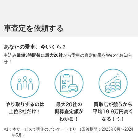
車査定を依頼する
あなたの愛車、今いくら？
申込み
最短3時間後
に
最大20社
から愛車の査定結果をWebでお知ら
せ！
※1：本サービスで実施のアンケートより （回答期間：2023年6月〜2024
年5月）