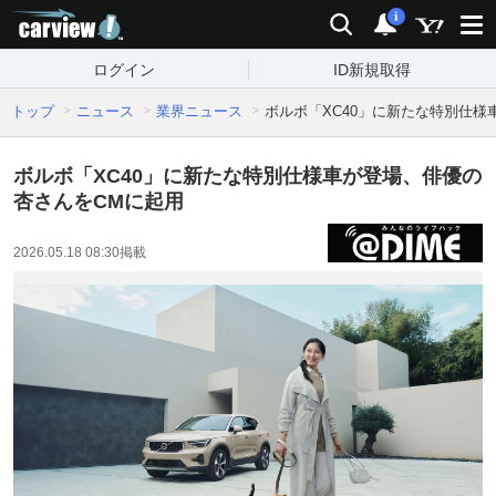
carview!
検索
通知
i
ログイン
ID新規取得
トップ
ニュース
業界ニュース
ボルボ「XC40」に新たな特別仕様
ボルボ「XC40」に新たな特別仕様車が登場、俳優の
杏さんをCMに起用
2026.05.18 08:30
掲載