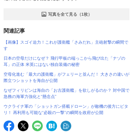
写真を全て見る（1枚）
関連記事
【画像】スゴイ迫力！これが護衛艦「さみだれ」主砲射撃の瞬間で
す
日本の空母だけになぜ？ 飛行甲板の端っこから飛び出た「ナゾの
耳」の正体 米英にはない独自装備の秘密
空母化進む「最大の護衛艦」がフェリーと並んだ！ 大きさの違いが
際立つショットを海自が公開
なぜフィリピンは海自の「お古護衛艦」を欲しがるのか？ 対中国で
急務の海軍力強化と“懸念点”
ウクライナ軍の「ショットガン搭載ドローン」が敵機の後方にピタ
リ！ 再利用も可能な“必殺の一撃”の瞬間を政府が公開