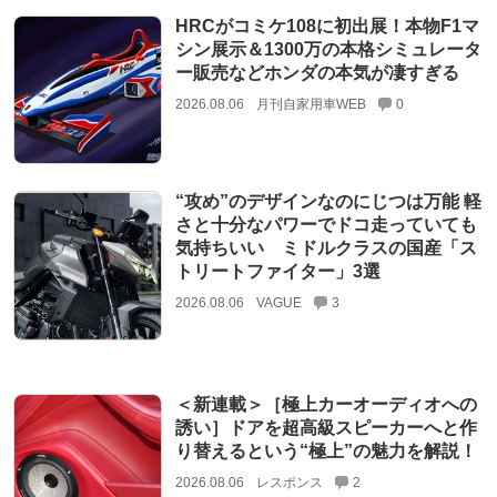
HRCがコミケ108に初出展！本物F1マ
シン展示＆1300万の本格シミュレータ
ー販売などホンダの本気が凄すぎる
2026.08.06
月刊自家用車WEB
0
“攻め”のデザインなのにじつは万能 軽
さと十分なパワーでドコ走っていても
気持ちいい ミドルクラスの国産「ス
トリートファイター」3選
2026.08.06
VAGUE
3
＜新連載＞［極上カーオーディオへの
誘い］ドアを超高級スピーカーへと作
り替えるという“極上”の魅力を解説！
2026.08.06
レスポンス
2