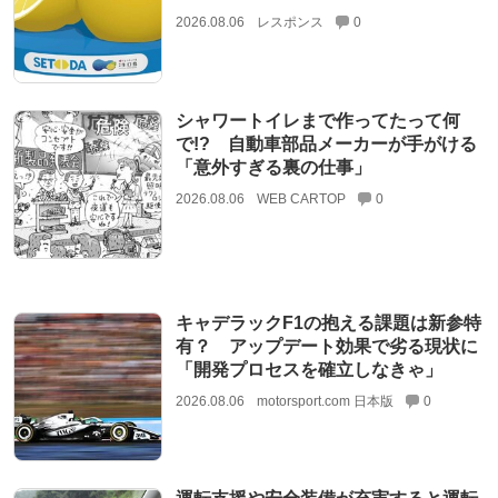
2026.08.06
レスポンス
0
シャワートイレまで作ってたって何
で!? 自動車部品メーカーが手がける
「意外すぎる裏の仕事」
2026.08.06
WEB CARTOP
0
キャデラックF1の抱える課題は新参特
有？ アップデート効果で劣る現状に
「開発プロセスを確立しなきゃ」
2026.08.06
motorsport.com 日本版
0