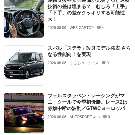
運転支援や安全装備が充実すると運転
技術の差は埋まる？ むしろ「上手」
「下手」の差がクッキリする可能性
大！
2026.08.06
WEB CARTOP
4
スバル「ステラ」改良モデル発表 さら
なる性能向上を実現
2026.08.06
くるまのニュース
0
フェルスタッペン・レーシングがマ
ニ・クールで今季初優勝。レース2は
赤旗中断の波乱／GTWCヨーロッパ
2026.08.06
AUTOSPORT web
0