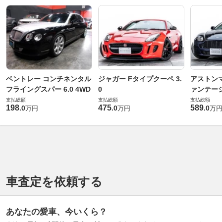
ベントレー コンチネンタル
ジャガー Fタイプクーペ 3.
アストンマ
フライングスパー 6.0 4WD
0
ァンテー
支払総額
支払総額
支払総額
198
475
589
.
0
.
0
.
0
万円
万円
万
車査定を依頼する
あなたの愛車、今いくら？