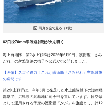
写真を全て見る（1枚）
62口径76mm単装速射砲が火を噴く
海上自衛隊・第2水上戦群は2026年6月9日、護衛艦「さみ
だれ」の射撃訓練の様子を公式Xで公開しました。
【画像】スゴイ迫力！これが護衛艦「さみだれ」主砲射撃
の瞬間です
第2水上戦群は、今年3月に発足した水上艦隊隷下の護衛艦
部隊で、広島県の呉基地に司令部を置いています。軽空母
として運用される予定の護衛艦「かが」を旗艦とし、計12