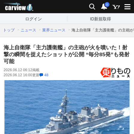
carview!
検索
通知
i
ログイン
ID新規取得
トップ
ニュース
業界ニュース
海上自衛隊「主力護衛艦」の主砲が火
海上自衛隊「主力護衛艦」の主砲が火を噴いた！射
撃の瞬間を捉えたショットが公開 “毎分85発”も発射
可能
2026.06.12 06:12
掲載
2026.06.12 16:00
更新
48