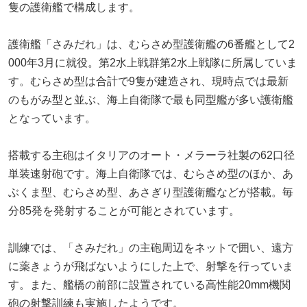
隻の護衛艦で構成します。
護衛艦「さみだれ」は、むらさめ型護衛艦の6番艦として2
000年3月に就役。第2水上戦群第2水上戦隊に所属していま
す。むらさめ型は合計で9隻が建造され、現時点では最新
のもがみ型と並ぶ、海上自衛隊で最も同型艦が多い護衛艦
となっています。
搭載する主砲はイタリアのオート・メラーラ社製の62口径
単装速射砲です。海上自衛隊では、むらさめ型のほか、あ
ぶくま型、むらさめ型、あさぎり型護衛艦などが搭載。毎
分85発を発射することが可能とされています。
訓練では、「さみだれ」の主砲周辺をネットで囲い、遠方
に薬きょうが飛ばないようにした上で、射撃を行っていま
す。また、艦橋の前部に設置されている高性能20mm機関
砲の射撃訓練も実施したようです。