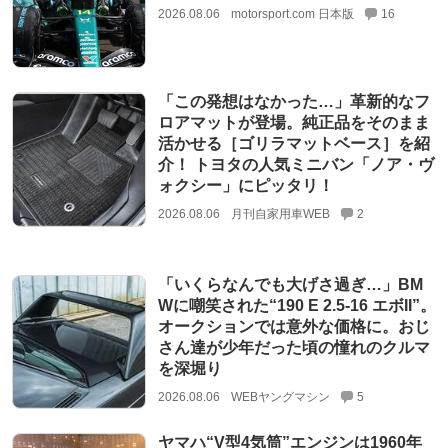
2026.08.06
motorsport.com 日本版
16
「この発想はなかった…」革新的なフ
ロアマットが登場。純正品をそのまま
活かせる［ゴリラマットベース］を紹
介！ トヨタの人気ミニバン「ノア・ヴ
ォクシー」にピッタリ！
2026.08.06
月刊自家用車WEB
2
「いくらなんでも大げさ過ぎ…」BM
Wに嘲笑された“190 E 2.5-16 エボII”。
オークションでは意外な価格に。おじ
さん達が少年だった頃の憧れのクルマ
を深堀り
2026.08.06
WEBヤングマシン
5
ヤマハ“V型4気筒”エンジンは1960年