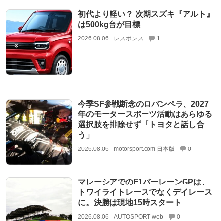
初代より軽い？ 次期スズキ『アルト』
は500kg台が目標
2026.08.06
レスポンス
1
今季SF参戦断念のロバンペラ、2027
年のモータースポーツ活動はあらゆる
選択肢を排除せず「トヨタと話し合
う」
2026.08.06
motorsport.com 日本版
0
マレーシアでのF1バーレーンGPは、
トワイライトレースでなくデイレース
に。決勝は現地15時スタート
2026.08.06
AUTOSPORT web
0