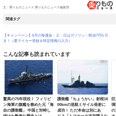
文：乗りものニュース 乗りものニュース編集部
関連タグ
【キャンペーン】8月の毎週金・土・日はガソリン・軽油7円/L引
き！（要マイカー登録＆特定情報の入力）
こんな記事も読まれています
驚異の75年現役！ フィリピ
護衛艦「ちょうかい」射程16
巨
ン海軍の旗艦を務めた元「海
00kmの巡航ミサイル発射に
弾
自の護衛艦」 中国と対峙し
成功！ ただ本命は別にあ
の
続けた数奇な歴史とは
り？「トマホーク追加購入な
オ