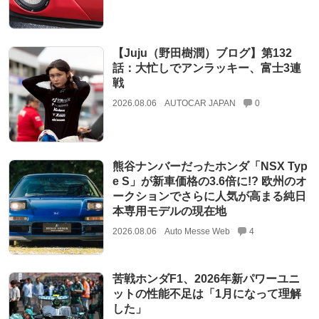
【Juju（野田樹潤）ブログ】第132
話：大忙しでアンラッキー、富士3連
戦
2026.08.06
AUTOCAR JAPAN
0
熊谷ナンバーだったホンダ「NSX Typ
e S」が新車価格の3.6倍に!? 欧州のオ
ークションでさらに人気が高まる純日
本専用モデルの現在地
2026.08.06
Auto Messe Web
4
苦戦ホンダF1、2026年新パワーユニ
ットの性能不足は「1月になって理解
した」