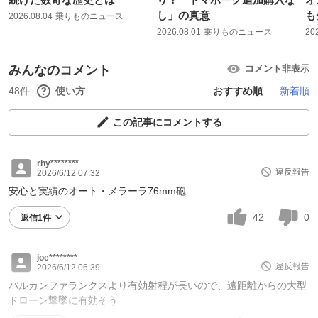
し」の真意
も
2026.08.04
乗りものニュース
2026.08.01
乗りものニュース
20
みんなのコメント
コメント非表示
48件
使い方
おすすめ順
新着順
この記事にコメントする
rhy********
違反報告
2026/6/12 07:32
安心と実績のオート・メラーラ76mm砲
42
0
返信1件
joe********
違反報告
2026/6/12 06:39
バルカンファランクスより有効射程が長いので、遠距離からの大型
ドローン撃墜に有効そう