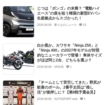
じつは「ボンゴ」の末裔？ “電動ハイ
エース”の座を狙う韓国の新型EVバン
生産拠点からスゴかった！
2026.08.08
乗りものニュース
10
白か黒か。カワサキ「Ninja 250」と
「Ninja 400」の2027年モデルが対照
的なニューカラーで登場！ 車体サイズ
がほぼ同じ2台、どちらを選ぶ？
2026.08.08
VAGUE
1
「チームとして苦労してきた」野尻が
歓喜のポール。2番手太田は“推し
活”が後押しに？【第8戦予選会見】
2026.08.08
AUTOSPORT web
1