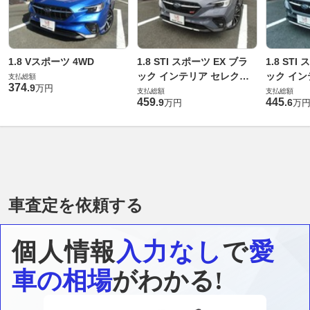
1.8 Vスポーツ 4WD
1.8 STI スポーツ EX ブラ
1.8 STI
ック インテリア セレクシ
ック イン
支払総額
374
.
9
万円
ョン 4WD
ョン 4WD
支払総額
支払総額
459
445
.
9
.
6
万円
万
車査定を依頼する
個人情報
入力なし
で
愛
車の相場
がわかる!