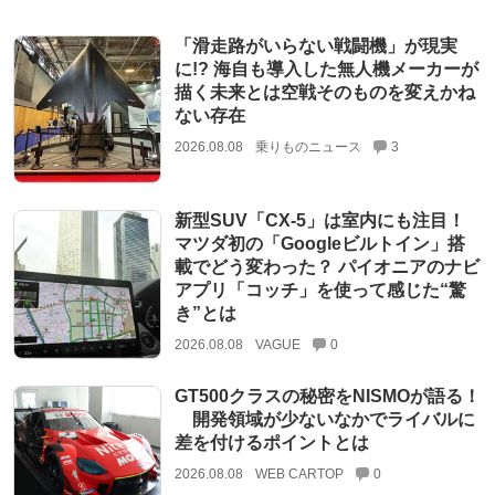
「滑走路がいらない戦闘機」が現実
に!? 海自も導入した無人機メーカーが
描く未来とは空戦そのものを変えかね
ない存在
2026.08.08
乗りものニュース
3
新型SUV「CX-5」は室内にも注目！
マツダ初の「Googleビルトイン」搭
載でどう変わった？ パイオニアのナビ
アプリ「コッチ」を使って感じた“驚
き”とは
2026.08.08
VAGUE
0
GT500クラスの秘密をNISMOが語る！
開発領域が少ないなかでライバルに
差を付けるポイントとは
2026.08.08
WEB CARTOP
0