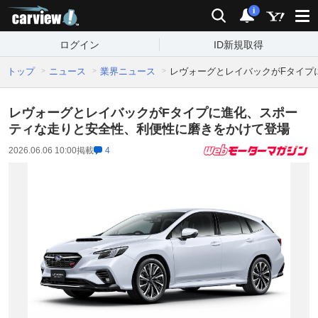
carview!
検索
通知
i
ログイン
ID新規取得
トップ
ニュース
業界ニュース
レヴォーグとレイバックがFタイプ
レヴォーグとレイバックがFタイプに進化、スポー
ティな走りと安全性、利便性に磨きをかけて登場
2026.06.06 10:00
掲載
4