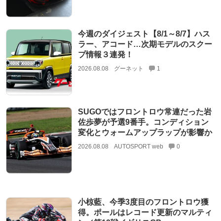
今週のダイジェスト【8/1～8/7】ハス
ラー、アコード…次期モデルのスクー
プ情報３連発！
2026.08.08
グーネット
1
SUGOではフロントロウ常連だった岩
佐歩夢が予選9番手。コンディション
変化とウォームアップラップが影響か
2026.08.08
AUTOSPORT web
0
小椋藍、今季3度目のフロントロウ獲
得。ポールはレコード更新のマルティ