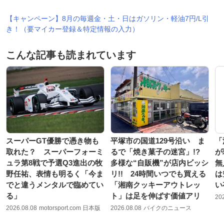
【キャンペーン】8月の毎週金・土・日はガソリン・軽油7円/L引
き！（要マイカー登録＆特定情報の入力）
こんな記事も読まれています
スーパーGT優勝で憑き物も
平塚市の国道129号沿い ま
「
取れた？ スーパーフォーミ
るで「焼き菓子の迷宮」!?
が
ュラ第8戦で予選Q3進出の牧
多様な“自販機”が店内ビッシ
無
野任祐、表情も明るく「今ま
リ!! 24時間いつでも買える
は
でと違うメンタルで臨めてい
「湘南クッキーアウトレッ
い
る」
ト」は足を伸ばす価値アリ
20
2026.08.08
motorsport.com 日本版
2026.08.08
バイクのニュース