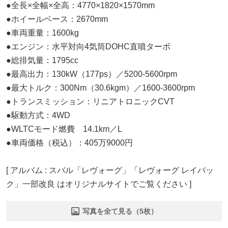
●全長×全幅×全高：4770×1820×1570mm
●ホイールベース：2670mm
●車両重量：1600kg
●エンジン：水平対向4気筒DOHC直噴ターボ
●総排気量：1795cc
●最高出力：130kW（177ps）／5200-5600rpm
●最大トルク：300Nm（30.6kgm）／1600-3600rpm
●トランスミッション：リニアトロニックCVT
●駆動方式：4WD
●WLTCモード燃費 14.1km／L
●車両価格（税込）：405万9000円
[ アルバム : スバル「レヴォーグ」「レヴォーグ レイバッ
ク」一部改良 はオリジナルサイトでご覧ください ]
写真を全て見る（5枚）