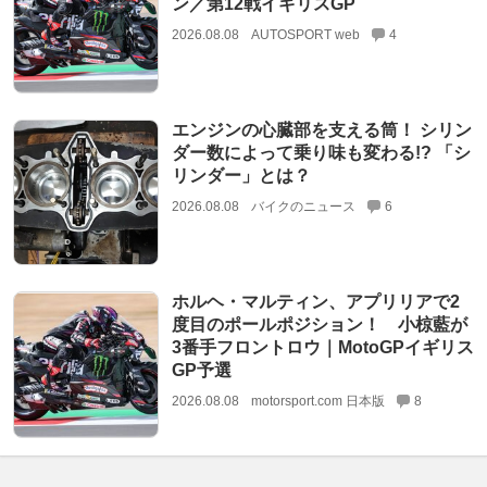
ン／第12戦イギリスGP
2026.08.08
AUTOSPORT web
4
エンジンの心臓部を支える筒！ シリン
ダー数によって乗り味も変わる!? 「シ
リンダー」とは？
2026.08.08
バイクのニュース
6
ホルヘ・マルティン、アプリリアで2
度目のポールポジション！ 小椋藍が
3番手フロントロウ｜MotoGPイギリス
GP予選
2026.08.08
motorsport.com 日本版
8