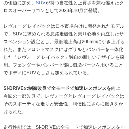
の価値に加え、
SUV
が持つ自在性と上質さを兼ね備えたク
ロスオーバーワゴンとして2023年10月に登場。
レヴォーグ レイバックは日本市場向けに開発されたモデル
で、SUVに求められる悪路走破性と乗り心地を両立したサ
スペンション設定とし、最低地上高は200mmに引き上げら
れた。またフロントマスクにはグリルとバンパーを一体化
した「レヴォーグ レイバック」独自の新しいデザインを採
用。フェンダーやバンパー下部に樹脂パーツを用いること
でボディにSUVらしさも加えられている。
SI-DRIVEの制御改良で全モードで加速レスポンスを向上
今回の一部改良で、レヴォーグとレヴォーグ レイバックは
そのスポーティな走りと安全性、利便性にさらに磨きをか
けられた。
走行性能では、SI-DRIVEの全モードで加速レスポンスを向