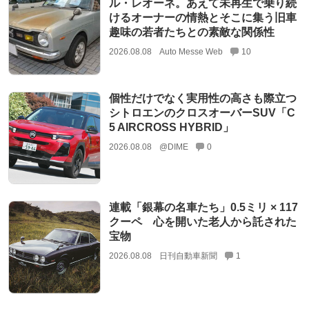
ル・レオーネ。あえて未再生で乗り続
けるオーナーの情熱とそこに集う旧車
趣味の若者たちとの素敵な関係性
2026.08.08
Auto Messe Web
10
個性だけでなく実用性の高さも際立つ
シトロエンのクロスオーバーSUV「C
5 AIRCROSS HYBRID」
2026.08.08
@DIME
0
連載「銀幕の名車たち」0.5ミリ × 117
クーペ 心を開いた老人から託された
宝物
2026.08.08
日刊自動車新聞
1