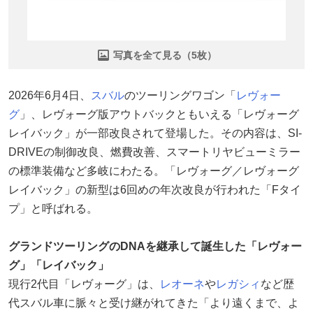
写真を全て見る（5枚）
2026年6月4日、
スバル
のツーリングワゴン「
レヴォー
グ
」、レヴォーグ版アウトバックともいえる「レヴォーグ
レイバック」が一部改良されて登場した。その内容は、SI-
DRIVEの制御改良、燃費改善、スマートリヤビューミラー
の標準装備など多岐にわたる。「レヴォーグ／レヴォーグ
レイバック」の新型は6回めの年次改良が行われた「Fタイ
プ」と呼ばれる。
グランドツーリングのDNAを継承して誕生した「レヴォー
グ」「レイバック」
現行2代目「レヴォーグ」は、
レオーネ
や
レガシィ
など歴
代スバル車に脈々と受け継がれてきた「より遠くまで、よ