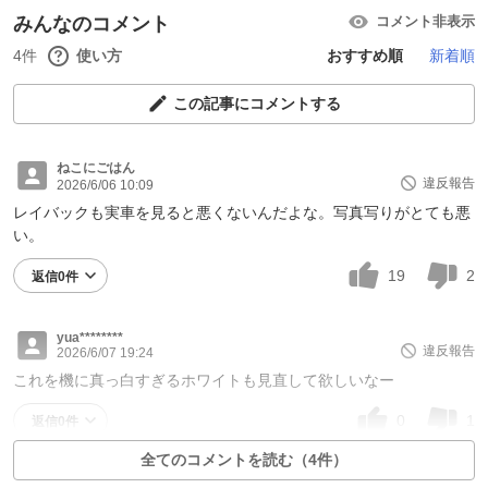
みんなのコメント
コメント非表示
4件
使い方
おすすめ順
新着順
この記事にコメントする
ねこにごはん
違反報告
2026/6/06 10:09
レイバックも実車を見ると悪くないんだよな。写真写りがとても悪
い。
19
2
返信0件
yua********
違反報告
2026/6/07 19:24
これを機に真っ白すぎるホワイトも見直して欲しいなー
0
1
返信0件
全てのコメントを読む（4件）