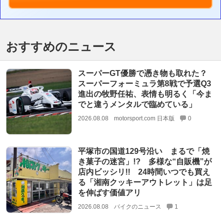
おすすめのニュース
スーパーGT優勝で憑き物も取れた？
スーパーフォーミュラ第8戦で予選Q3
進出の牧野任祐、表情も明るく「今ま
でと違うメンタルで臨めている」
2026.08.08
motorsport.com 日本版
0
平塚市の国道129号沿い まるで「焼
き菓子の迷宮」!? 多様な“自販機”が
店内ビッシリ!! 24時間いつでも買え
る「湘南クッキーアウトレット」は足
を伸ばす価値アリ
2026.08.08
バイクのニュース
1