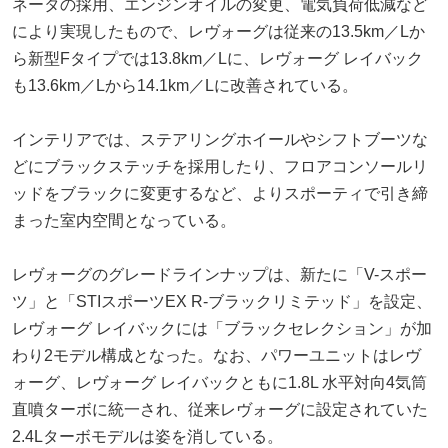
ネータの採用、エンジンオイルの変更、電気負荷低減など
により実現したもので、レヴォーグは従来の13.5km／Lか
ら新型Fタイプでは13.8km／Lに、レヴォーグ レイバック
も13.6km／Lから14.1km／Lに改善されている。
インテリアでは、ステアリングホイールやシフトブーツな
どにブラックステッチを採用したり、フロアコンソールリ
ッドをブラックに変更するなど、よりスポーティで引き締
まった室内空間となっている。
レヴォーグのグレードラインナップは、新たに「V-スポー
ツ」と「STIスポーツEX R-ブラックリミテッド」を設定、
レヴォーグ レイバックには「ブラックセレクション」が加
わり2モデル構成となった。なお、パワーユニットはレヴ
ォーグ、レヴォーグ レイバックともに1.8L 水平対向4気筒
直噴ターボに統一され、従来レヴォーグに設定されていた
2.4Lターボモデルは姿を消している。