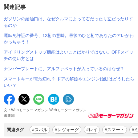
関連記事
ガソリンの給油口は、なぜクルマによって右だったり左だったりす
るのか
運転免許証の番号、12桁の意味。最後のひと桁であなたのアレがわ
かっちゃう！
アイドリングストップ機能はよいことばかりではない。OFFスイッ
チの使い方とは！
ナンバープレートに、アルファベットが入っているのはなぜ？
スマートキーが電池切れ？ ドアの解錠やエンジン始動はどうしたら
いい？
文：Webモーターマガジン Webモーターマガジン
編集部
関連タグ
#スバル
#レヴォーグ
#レイ
#スマート
#