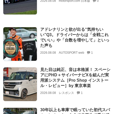
2026.08.08
motorsport.com 日本版
0
アドレナリンと欲が出る“気持ちい
い”Q3。ドライバーからは「全戦これ
でいい」や「台数を増やして」といっ
た声も
2026.08.08
AUTOSPORT web
1
見た目は純正、音は本格派！ スペーシ
アにPHD＋サイバーナビXを組んだ実
用派システム［Pro Shop インストー
ル・レビュー］by 東京車楽
2026.08.08
レスポンス
1
30年以上も車庫で眠っていた初代スバ