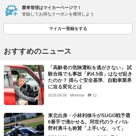
愛車管理はマイカーページで！
登録してお得なクーポンを獲得しよう
マイカー登録をする
おすすめのニュース
「高齢者の危険運転を逃がさない」 試
験合格でも事故「約4.5倍」はなぜ起き
たのか？ 揺らぐ安全基準、自動車業界
に迫る変化とは
2026.08.08
Merkmal
12
東北出身・小林利徠斗がSUGO戦予選
6番手で沸かせる。同世代のライバル
野村勇斗も称賛「上手いな、って」