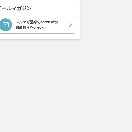
メールマガジン
メルマガ登録でcarview!の
最新情報をcheck!