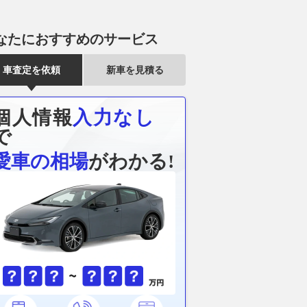
なたにおすすめのサービス
は830馬力！ 蘇っ
【MotoGP】アプリリアに勝つ
戦艦「大和」
ビー「スーパースネー
のは無理だ！？ アレックス・
日本海軍が建
車査定を依頼
新車を見積る
なスペック!!
マルケス、ドゥカティ陣営最上
の最強戦艦」
位のスプリント4位も白旗｜イ
から84年
WEB CARTOP
ギリスGP
2026.08.09
乗り
個人情報
入力なし
2026.08.09
motorsport.com 日本版
で
愛車の相場
がわかる!