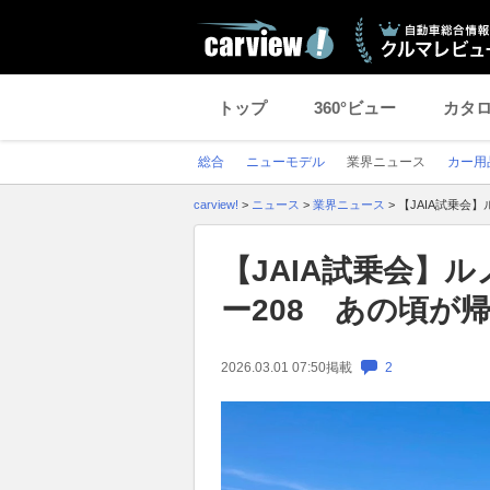
トップ
360°ビュー
カタ
総合
ニューモデル
業界ニュース
カー用
carview!
>
ニュース
>
業界ニュース
>
【JAIA試乗会
【JAIA試乗会】ル
ー208 あの頃が
2026.03.01 07:50
掲載
2