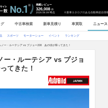
掲載レビュー
326,008
件
時点
※新車カタログのある自動車総合情報
2026.08.09
ログ
中古車検索
新車見積り
車買取
ニュース
品
スポーツ
モーターショー
イベント
ランキング
】ルノー・ルーテシア vs プジョー208 あの頃が帰ってきた！
ノー・ルーテシア vs プジョ
帰ってきた！