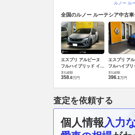
ルノー ル
全国のルノー ルーテシア中古
エスプリ アルピーヌ
エスプリ ア
フルハイブリッド イー
フルハイブリ
テック
テック
支払総額
支払総額
358
.
396
.
6
1
万円
万円
査定を依頼する
個人情報
入力