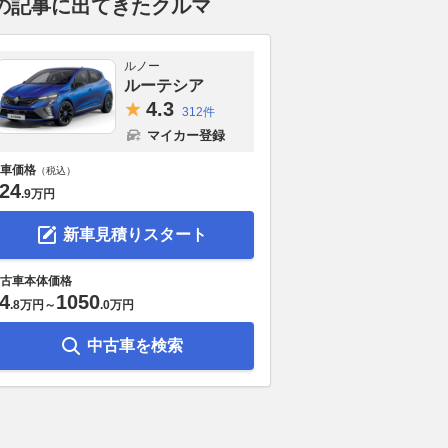
の記事に出てきたクルマ
ルノー
ルーテシア
4.
3
312件
マイカー登録
車価格
（税込）
24
.
9万円
新車見積りスタート
古車本体価格
4
1050
.
8万円
～
.
0万円
中古車を検索