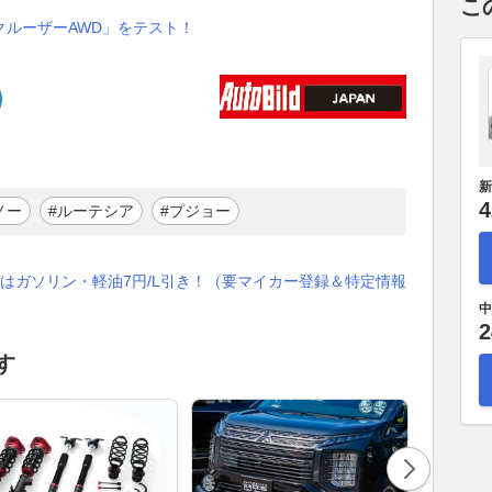
こ
ンクルーザーAWD」をテスト！
新
4
ノー
#ルーテシア
#プジョー
はガソリン・軽油7円/L引き！（要マイカー登録＆特定情報
中
2
す