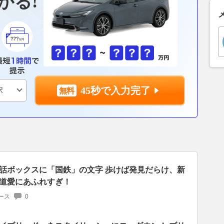
かる!
45秒で入力完了
話ボックスに「国鉄」の文字 歩けば発見だらけ、新
道愛にあふれすぎ！
ース
0