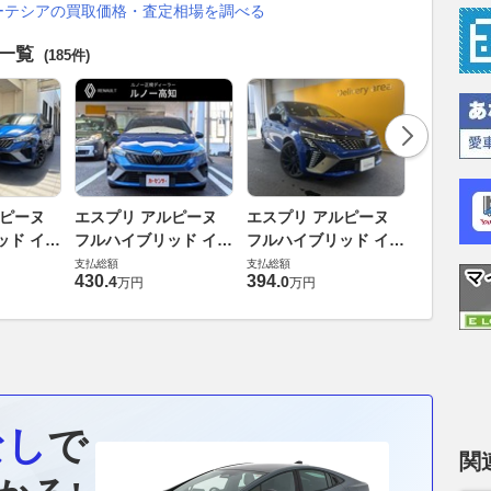
ーテシアの買取価格・査定相場を調べる
車一覧
(185件)
エスプリ 
ルピーヌ
エスプリ アルピーヌ
エスプリ アルピーヌ
フルハイブ
ッド イー
フルハイブリッド イー
フルハイブリッド イー
テック
支払総額
テック
テック
支払総額
支払総額
396
.
9
万円
430
.
394
.
4
0
万円
万円
なし
で
関