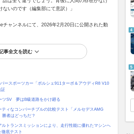
ば、話は全く違うでしょう。背後に人間の存在がなけ
けないのです（編集部にて意訳）」
beチャンネルにて、2026年2月20日に公開された動
記事全文を読む
ースポーツカー「ポルシェ911ターボ＆アウディR8 V10
検証
ーツSV 夢はB級道路をかけ廻る
ーティなコンバーチブルの比較テスト「メルセデスAMG
リオ」勝者はどっちだ？
アルトランスミッションにより、走行性能に優れたマシンへ
」を徹底テスト