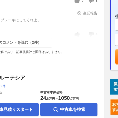
6
1
違反報告
ドブレーキにしてくれよ。
3
4
のコメントを読む（2件）
見解であり、記事提供社と関係はありません。
 ルーテシア
12件
中古車本体価格
込）
24
1050
.
8万円
～
.
0万円
車見積りスタート
中古車を検索