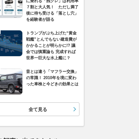
に乗れる「残クレ」は利用率
７割と大人気！ ただし満了
後に待ち受ける「落とし穴」
を経験者が語る
トランプがぶち上げた“黄金
戦艦”とんでもない建造費が
かかることが明らかに!? 議
会では慎重論も 完成すれば
世界一巨大な水上艦に？
昔とは違う「マフラー交換」
の常識！ 2010年を境に変わ
った車検と今どきの効果とは
全て見る