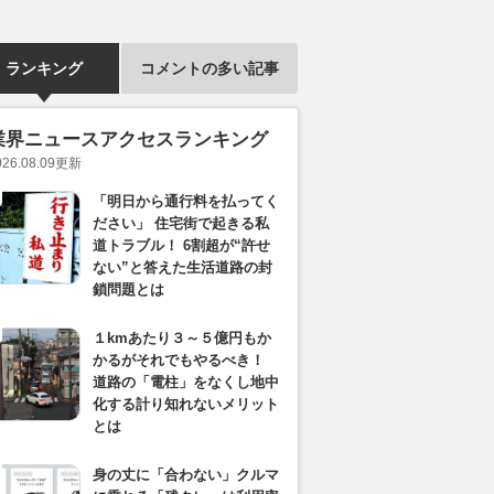
ランキング
コメントの多い記事
業界ニュースアクセスランキング
026.08.09
更新
「明日から通行料を払ってく
ださい」 住宅街で起きる私
道トラブル！ 6割超が“許せ
ない”と答えた生活道路の封
鎖問題とは
１kmあたり３～５億円もか
かるがそれでもやるべき！
道路の「電柱」をなくし地中
化する計り知れないメリット
とは
身の丈に「合わない」クルマ