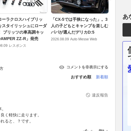
あ
ローラクロスハイブリッ
「CX-5では手狭になった」。3
今度の毒蛇
をスタイリッシュにローダ
人の子どもとキャンプを楽しむ
たシェル
！ ブリッツの車高調キッ
パパが選んだデリカD:5
ク」は狂暴
AMPER ZZ-R」発売
2026.08.09
Auto Messe Web
2026.08.09
08.09
レスポンス
コメントを非表示にする
方
おすすめ順
新着順
違反報告
車。
も良く軽快に走ります。
かれると、？です。