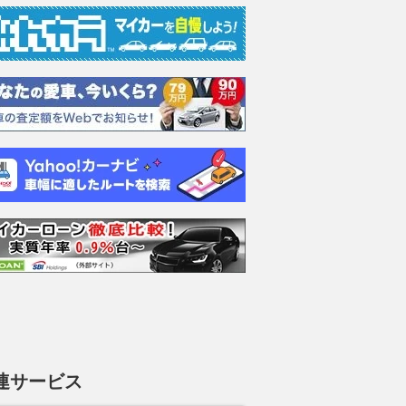
アルピーヌ
アントラクト イーテッ
アントラクト イーテッ
アント
リッド イー
ク フルハイブリッド
ク フルハイブリッド
ク フ
支払総額
支払総額
支払総額
237
.
303
.
364
.
8
0
9
万円
万円
連サービス