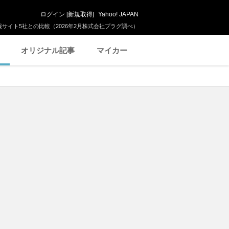
ログイン
[
新規取得
]
Yahoo! JAPAN
サイト5社との比較（2026年2月株式会社プラグ調べ）
オリジナル記事
マイカー