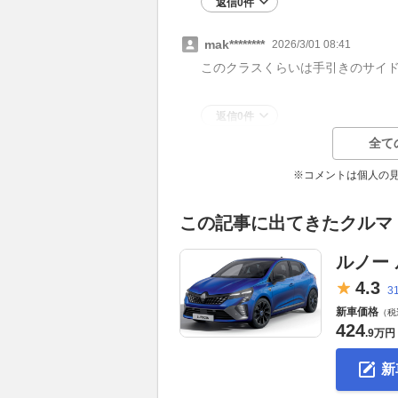
返信0件
mak********
2026/3/01 08:41
このクラスくらいは手引きのサイ
返信0件
全て
※コメントは個人の
この記事に出てきたクルマ
ルノー
4.
3
3
新車価格
（税
424
.
9万円
新