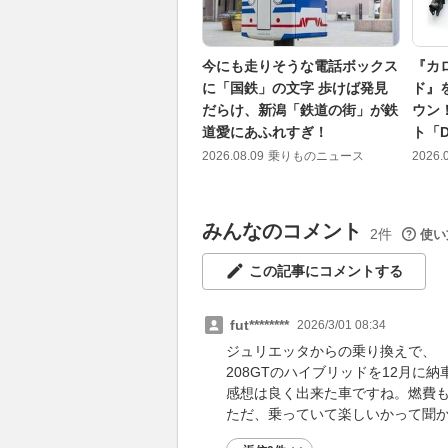
今にも走りそうな電話ボックス
『カ
に「国鉄」の文字 歩けば発見
ド』
だらけ、新潟「鉄道の街」が鉄
ウン
道愛にあふれすぎ！
ト「D
2026.08.09
乗りものニュース
2026.
みんなのコメント
2件
使い
この記事にコメントする
fut********
2026/3/01 08:34
ジュリエッタからの乗り換えで、
208GTのハイブリッドを12月に納
感想は良く出来た車ですね。燃費
ただ、乗っていて楽しいかって聞