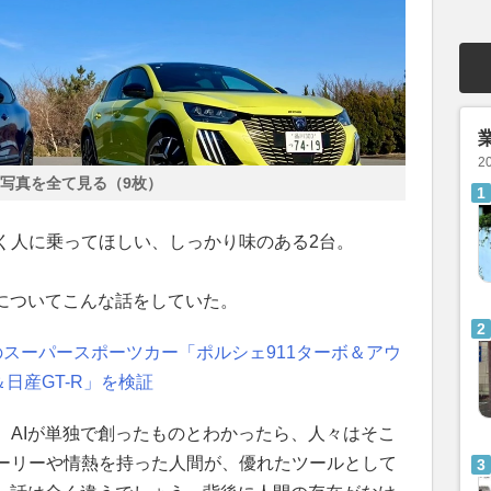
2
写真を全て見る（9枚）
く人に乗ってほしい、しっかり味のある2台。
トについてこんな話をしていた。
スーパースポーツカー「ポルシェ911ターボ＆アウ
＆日産GT-R」を検証
、AIが単独で創ったものとわかったら、人々はそこ
ーリーや情熱を持った人間が、優れたツールとして