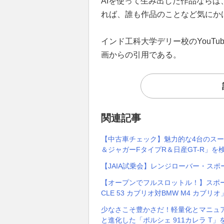
AIを使って生み出した作品なら
れば、誰も作品のことなど気にか
インド工科大学デリー校のYouTu
画からの引用である。
関連記事
【中古車チェック】魅力的な4台のスーパ
＆ジャガーFタイプR＆日産GT-R」を
【JAIA試乗会】レンジローバー・スポ
【オープンでフルスロットル！】スポ
CLE 53 カブリオ対BMW M4 カブ
少なさこそ豊かさだ！軽量化とマニュ
と進化した「ポルシェ 911カレラ T