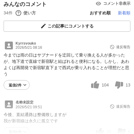
みんなのコメント
コメント非表示
34件
使い方
おすすめ順
新着順
この記事にコメントする
Kyrrsvouko
違反報告
2026/5/21 08:16
今までは雨の日はサブナードを迂回して乗り換える人が多かった
が、地下道で直線で新宿駅と結ばれると便利になる。しかし、あわ
よくば再開発で新宿駅直下まで西武が乗り入れることが理想だと思
う
104
13
返信2件
名称未設定
違反報告
2026/5/21 09:51
今後、直結通路は整備致しますが
我が新宿線は永久に孤立です
48
9
返信0件