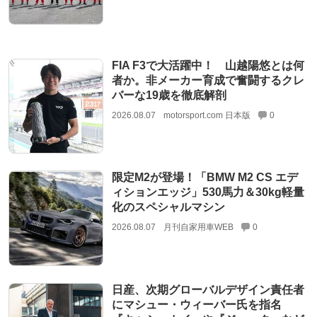
FIA F3で大活躍中！ 山越陽悠とは何
者か。非メーカー育成で奮闘するクレ
バーな19歳を徹底解剖
2026.08.07
motorsport.com 日本版
0
限定M2が登場！「BMW M2 CS エデ
ィションエッジ」530馬力＆30kg軽量
化のスペシャルマシン
2026.08.07
月刊自家用車WEB
0
日産、次期グローバルデザイン責任者
にマシュー・ウィーバー氏を指名