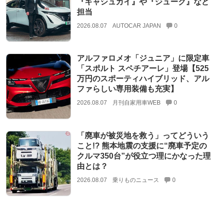
『キャシュカイ』や『ジューク』など
担当
2026.08.07
AUTOCAR JAPAN
0
アルファロメオ「ジュニア」に限定車
「スポルト スペチアーレ」登場【525
万円のスポーティハイブリッド、アル
ファらしい専用装備も充実】
2026.08.07
月刊自家用車WEB
0
「廃車が被災地を救う」ってどういう
こと!? 熊本地震の支援に“廃車予定の
クルマ350台”が役立つ理にかなった理
由とは？
2026.08.07
乗りものニュース
0