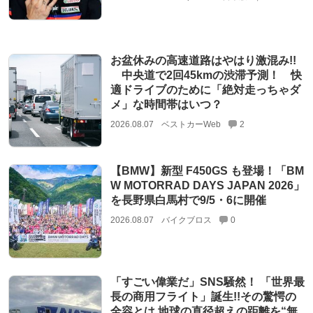
お盆休みの高速道路はやはり激混み!!
中央道で2回45kmの渋滞予測！ 快
適ドライブのために「絶対走っちゃダ
メ」な時間帯はいつ？
2026.08.07
ベストカーWeb
2
【BMW】新型 F450GS も登場！「BM
W MOTORRAD DAYS JAPAN 2026」
を長野県白馬村で9/5・6に開催
2026.08.07
バイクブロス
0
「すごい偉業だ」SNS騒然！ 「世界最
長の商用フライト」誕生!!その驚愕の
全容とは 地球の直径超えの距離を“無