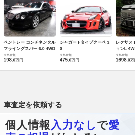
ベントレー コンチネンタル
ジャガー Fタイプクーペ 3.
レクサス L
フライングスパー 6.0 4WD
0
ョンL 4W
支払総額
支払総額
支払総額
198
475
1698
.
0
.
0
.
0
万円
万円
万
車査定を依頼する
個人情報
入力なし
で
愛