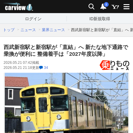
carview!
検索
通知
i
ログイン
ID新規取得
トップ
ニュース
業界ニュース
西武新宿駅と新宿駅が「直結」へ 新
西武新宿駅と新宿駅が「直結」へ 新たな地下通路で
乗換が便利に 整備着手は「2027年度以降」
2026.05.21 07:42
掲載
2026.05.21 21:18
更新
34