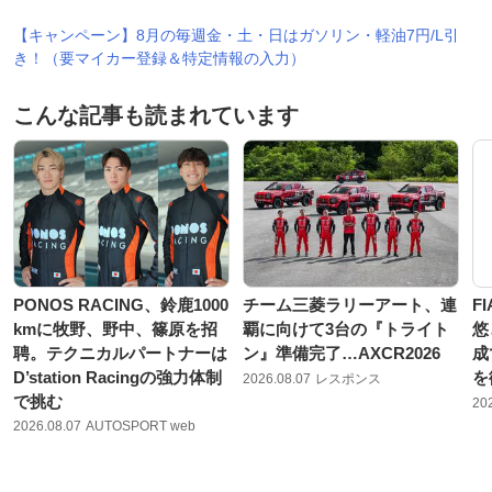
【キャンペーン】8月の毎週金・土・日はガソリン・軽油7円/L引
き！（要マイカー登録＆特定情報の入力）
こんな記事も読まれています
PONOS RACING、鈴鹿1000
チーム三菱ラリーアート、連
F
kmに牧野、野中、篠原を招
覇に向けて3台の『トライト
悠
聘。テクニカルパートナーは
ン』準備完了…AXCR2026
成
D’station Racingの強力体制
を
2026.08.07
レスポンス
で挑む
20
2026.08.07
AUTOSPORT web