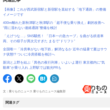
【画像】これが西武新宿駅と新宿駅を直結する「地下通路」の整備
イメージです
400m離れた新秋津駅と秋津駅の「超不便な乗り換え」劇的改善へ
“雨に濡れない連絡通路”整備を検討
「えげつな…」SNS騒然！ 「日本一の急カーブ」を曲がる鉄道車
両、その様子が異次元すぎた まるで“ドリフト”
全国唯一「冷房車がない地下鉄」解消なるか 近年の猛暑で夏はサウ
ナ状態!? ついに冷房搭載を検討へ
新潟と上野を結ぶ「異色の夜行列車」いよいよ運行 東京都内に“気
動車”が乗り入れ 上野駅では観光PRも
文：乗りものニュース 乗りものニュース編集部
関連タグ