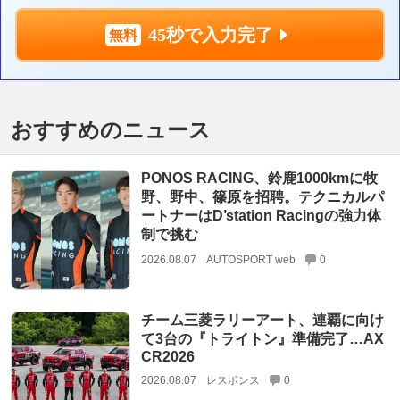
45秒で入力完了
おすすめのニュース
PONOS RACING、鈴鹿1000kmに牧
野、野中、篠原を招聘。テクニカルパ
ートナーはD’station Racingの強力体
制で挑む
2026.08.07
AUTOSPORT web
0
チーム三菱ラリーアート、連覇に向け
て3台の『トライトン』準備完了…AX
CR2026
2026.08.07
レスポンス
0