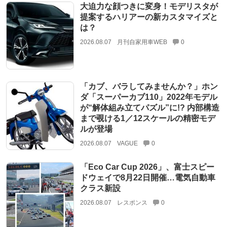
大迫力な顔つきに変身！モデリスタが
提案するハリアーの新カスタマイズと
は？
2026.08.07
月刊自家用車WEB
0
「カブ、バラしてみませんか？」ホン
ダ「スーパーカブ110」2022年モデル
が“解体組み立てパズル”に!? 内部構造
まで覗ける1／12スケールの精密モデ
ルが登場
2026.08.07
VAGUE
0
「Eco Car Cup 2026」、富士スピー
ドウェイで8月22日開催…電気自動車
クラス新設
2026.08.07
レスポンス
0