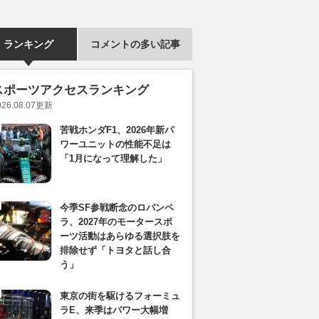
ランキング
コメントの多い記事
スポーツアクセスランキング
026.08.07
更新
苦戦ホンダF1、2026年新パ
ワーユニットの性能不足は
「1月になって理解した」
今季SF参戦断念のロバンペ
ラ、2027年のモータースポ
ーツ活動はあらゆる選択肢を
排除せず「トヨタと話し合
う」
東京の街を駆けるフォーミュ
ラE、来季はパワー大幅増