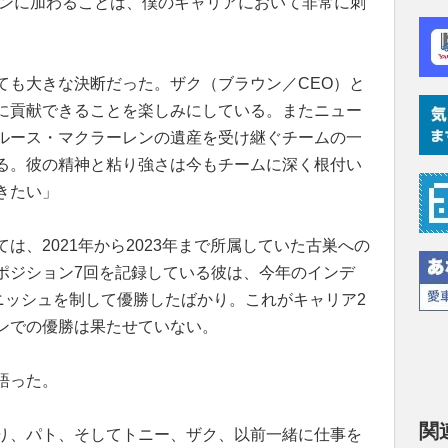
レンに加わることは、僕のキャリアにおいて非常に刺
ても大きな決断だった。ザク（ブラウン／CEO）と
に貢献できることを楽しみにしている。またニュー
ルース・マクラーレンの遺産を受け継ぐチームの一
る。彼の精神と粘り強さは今もチームに深く根付い
きたい」
は、2021年から2023年まで所属していた古巣への
ポジション7回を記録している彼は、今年のインデ
ニッシュを制して優勝したばかり。これがキャリア2
ンでの優勝は果たせていない。
語った。
関
り、パト、そしてトニー、ザク、以前一緒に仕事を