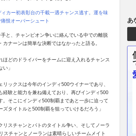
ディカー初表彰台の千載一遇チャンス逃す。運を味
あ
で痛恨オーバーシュート
番手と、チャンピオン争いに絡んでいる中での離脱
・カナーンは簡単な決断ではなかったと語る。
れほどのドライバーをチームに迎え入れるチャンス
ない」
ェリックスは今年のインディ500ウイナーであり、
も経験と能力を兼ね備えており、再びインディ500
す。そこにインディ500制覇まであと一歩に迫って
ーズタイトルと500制覇を狙っていけるだろう」
クリスチャンとパトのタイトル争い、そしてノーラ
クリスチャンとノーランは素晴らしいチームメイト