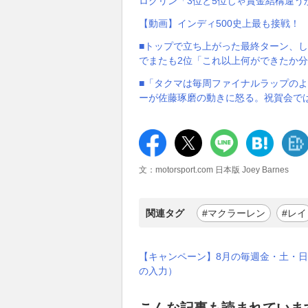
ログリン「3位と5位じゃ賞金結構違う
【動画】インディ500史上最も接戦！
■トップで立ち上がった最終ターン、しか
でまたも2位「これ以上何ができたか
■「タクマは毎周ファイナルラップのよ
ーが佐藤琢磨の動きに怒る。祝賀会では
文：motorsport.com 日本版 Joey Barnes
関連タグ
#マクラーレン
#レイ
【キャンペーン】8月の毎週金・土・日
の入力）