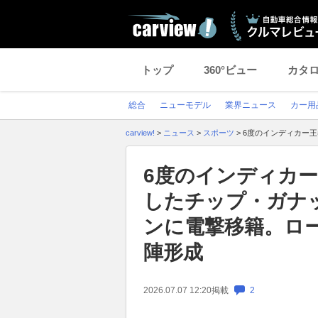
トップ
360°ビュー
カタ
総合
ニューモデル
業界ニュース
カー用
carview!
>
ニュース
>
スポーツ
>
6度のインディカー
6度のインディカー
したチップ・ガナ
ンに電撃移籍。ロ
陣形成
2026.07.07 12:20
掲載
2