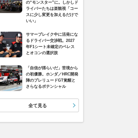
の“モンスター”に。しかしド
ライバーたちは楽観視「コー
スに少し変更を加えるだけで
いい」
サマーブレイク中に活発にな
るドライバー交渉戦。2027
年F1シート未確定のペレス
とオコンの選択肢
「自信が揺らいだ」苦境から
の初優勝。ホンダ／HRC開発
陣のプレリュードGT覚醒と
さらなるポテンシャル
全て見る