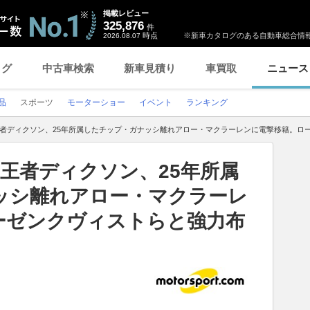
掲載レビュー
325,876
件
時点
※新車カタログのある自動車総合情報
2026.08.07
ログ
中古車検索
新車見積り
車買取
ニュース
品
スポーツ
モーターショー
イベント
ランキング
王者ディクソン、25年所属したチップ・ガナッシ離れアロー・マクラーレンに電撃移籍。ロ
王者ディクソン、25年所属
ッシ離れアロー・マクラーレ
ーゼンクヴィストらと強力布