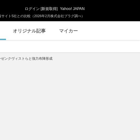
ログイン
[
新規取得
]
Yahoo! JAPAN
サイト5社との比較（2026年2月株式会社プラグ調べ）
オリジナル記事
マイカー
ーゼンクヴィストらと強力布陣形成