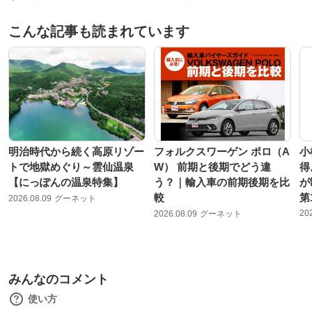
こんな記事も読まれています
明治時代から続く高原リゾー
フォルクスワーゲン ポロ（A
小
トで地獄めぐり～雲仙温泉
W） 前期と後期でどう違
得
【にっぽんの温泉特集】
う？｜輸入車の前期後期を比
が
較
第
2026.08.09
グーネット
20
2026.08.09
グーネット
みんなのコメント
使い方