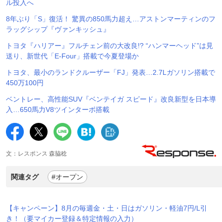
ル投入へ
8年ぶり「S」復活！ 驚異の850馬力超え…アストンマーティンのフ
ラッグシップ『ヴァンキッシュ』
トヨタ『ハリアー』フルチェン前の大改良!? “ハンマーヘッド”は見
送り、新世代「E-Four」搭載で今夏登場か
トヨタ、最小のランドクルーザー「FJ」発表…2.7Lガソリン搭載で
450万100円
ベントレー、高性能SUV『ベンテイガ スピード』改良新型を日本導
入…650馬力V8ツインターボ搭載
文：レスポンス 森脇稔
関連タグ
#オープン
【キャンペーン】8月の毎週金・土・日はガソリン・軽油7円/L引
き！（要マイカー登録＆特定情報の入力）