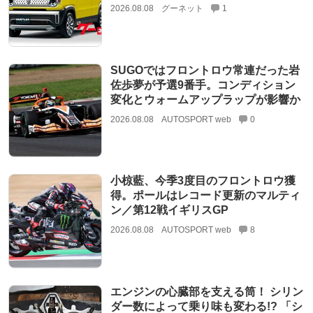
2026.08.08
グーネット
1
SUGOではフロントロウ常連だった岩
佐歩夢が予選9番手。コンディション
変化とウォームアップラップが影響か
2026.08.08
AUTOSPORT web
0
小椋藍、今季3度目のフロントロウ獲
得。ポールはレコード更新のマルティ
ン／第12戦イギリスGP
2026.08.08
AUTOSPORT web
8
エンジンの心臓部を支える筒！ シリン
ダー数によって乗り味も変わる!? 「シ