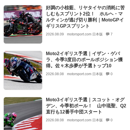
好調の小椋藍、リヤタイヤの消耗に苦
しむもスプリント2位！ ホルヘ・マ
ルティンが逃げ切り勝利｜MotoGPイ
ギリスGPスプリント
2026.08.09
motorsport.com 日本版
7
Moto2イギリス予選｜イザン・ゲバ
ラ、今季3度目のポールポジション獲
得。佐々木歩夢が予選トップ10
2026.08.08
motorsport.com 日本版
0
Moto3イギリス予選｜スコット・オグ
デン、今季初ポール！ 山中琉聖、Q2
直行も12番手中団スタート
2026.08.08
motorsport.com 日本版
0