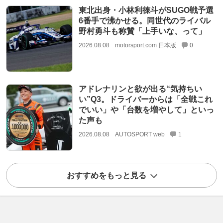
東北出身・小林利徠斗がSUGO戦予選
6番手で沸かせる。同世代のライバル
野村勇斗も称賛「上手いな、って」
2026.08.08
motorsport.com 日本版
0
アドレナリンと欲が出る“気持ちい
い”Q3。ドライバーからは「全戦これ
でいい」や「台数を増やして」といっ
た声も
2026.08.08
AUTOSPORT web
1
おすすめをもっと見る