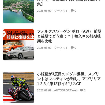
集】
2026.08.09
グーネット
0
フォルクスワーゲン ポロ（AW） 前期
と後期でどう違う？｜輸入車の前期後
期を比較
2026.08.09
グーネット
0
小椋藍が3度目のメダル獲得。スプリ
ントはマルティンが制し、アプリリア
1-2-3／第12戦イギリスGP
2026.08.09
AUTOSPORT web
5