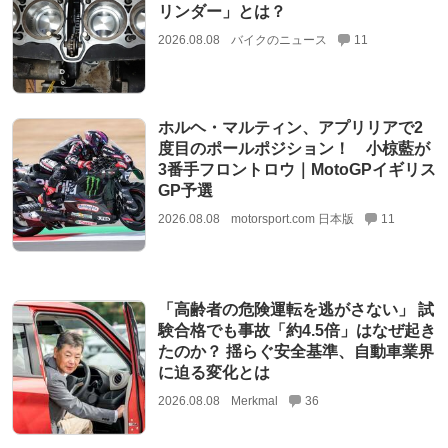
リンダー」とは？
2026.08.08
バイクのニュース
11
ホルヘ・マルティン、アプリリアで2
度目のポールポジション！ 小椋藍が
3番手フロントロウ｜MotoGPイギリス
GP予選
2026.08.08
motorsport.com 日本版
11
「高齢者の危険運転を逃がさない」 試
験合格でも事故「約4.5倍」はなぜ起き
たのか？ 揺らぐ安全基準、自動車業界
に迫る変化とは
2026.08.08
Merkmal
36