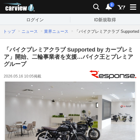
carview!
検索
通知
i
ログイン
ID新規取得
トップ
ニュース
業界ニュース
「バイクプレミアクラブ Suppor
「バイクプレミアクラブ Supported by カープレミ
ア」開始、二輪事業者を支援…バイク王とプレミア
グループ
2026.05.16 10:05
掲載