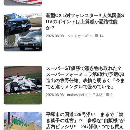
新型CX-5対フォレスター!! 人気国産S
UVのポイントは上質感か悪路性能
か？
2026.08.08
ベストカーWeb
14
スーパーGT優勝で憑き物も取れた？
スーパーフォーミュラ第8戦で予選Q3
進出の牧野任祐、表情も明るく「今ま
でと違うメンタルで臨めている」
2026.08.08
motorsport.com 日本版
0
平塚市の国道129号沿い まるで「焼
き菓子の迷宮」!? 多様な“自販機”が
店内ビッシリ!! 24時間いつでも買え