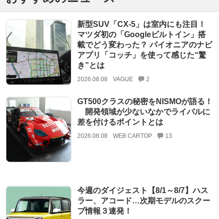
新型SUV「CX-5」は室内にも注目！
マツダ初の「Googleビルトイン」搭
載でどう変わった？ パイオニアのナビ
アプリ「コッチ」を使って感じた“驚
き”とは
2026.08.08
VAGUE
2
GT500クラスの秘密をNISMOが語る！
開発領域が少ないなかでライバルに
差を付けるポイントとは
2026.08.08
WEB CARTOP
13
今週のダイジェスト【8/1～8/7】ハス
ラー、アコード…次期モデルのスクー
プ情報３連発！