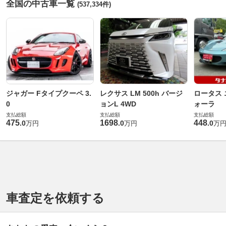
全国の中古車一覧
(537,334件)
ジャガー Fタイプクーペ 3.
レクサス LM 500h バージ
ロータス 
0
ョンL 4WD
ォーラ
支払総額
支払総額
支払総額
475
1698
448
.
0
.
0
.
0
万円
万円
万
車査定を依頼する