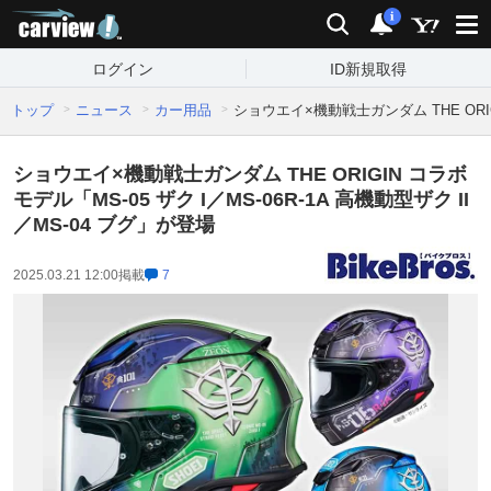
carview!
検索
通知
i
ログイン
ID新規取得
トップ
ニュース
カー用品
ショウエイ×機動戦士ガンダム THE ORIGI
ショウエイ×機動戦士ガンダム THE ORIGIN コラボ
モデル「MS-05 ザク I／MS-06R-1A 高機動型ザク II
／MS-04 ブグ」が登場
2025.03.21 12:00
掲載
7