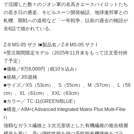
で活躍した数々のジオン軍の名高きエースパイロットたち
の若き日の勇姿、モビルスーツ開発秘話、地球連邦軍との
軋轢、開戦への道程など「一年戦争」以前の過去の物語が
全6話で描かれている。
Z-8 MS-05 ザク I■製品名／Z-8 MS-05 ザク I
※受注期間限定モデル（2025年11月末をもって注文受付終
了予定）
■価格／8万8,000円（税10％込み）
■規格／JIS規格
■サイズ／XS（53cm）、S（55cm）、M（57cm）、L（59
cm）、XL（61cm）、XXL（63cm）
■カラー／ TC-11(GREEN/BLUE）
■構造／AIM+( Advanced Integrated Matrix Plus Multi-Fibe
r）
強靱なガラス繊維と３次元形状とした有機繊維の複合積層
構造を基に、高い弾性性能を持つ高性能有機繊維をプラ