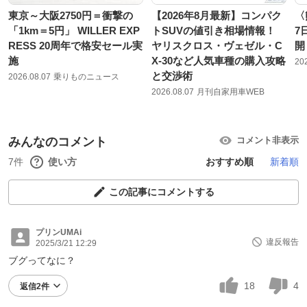
東京～大阪2750円＝衝撃の
【2026年8月最新】コンパク
〈
「1km＝5円」 WILLER EXP
トSUVの値引き相場情報！
7
RESS 20周年で格安セール実
ヤリスクロス・ヴェゼル・C
開
施
X-30など人気車種の購入攻略
20
と交渉術
2026.08.07
乗りものニュース
2026.08.07
月刊自家用車WEB
みんなのコメント
コメント非表示
7件
使い方
おすすめ順
新着順
この記事にコメントする
プリンUMAi
違反報告
2025/3/21 12:29
ブグってなに？
18
4
返信2件