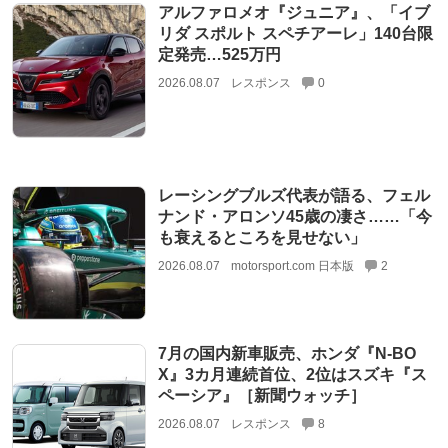
アルファロメオ『ジュニア』、「イブ
リダ スポルト スペチアーレ」140台限
定発売…525万円
2026.08.07
レスポンス
0
レーシングブルズ代表が語る、フェル
ナンド・アロンソ45歳の凄さ……「今
も衰えるところを見せない」
2026.08.07
motorsport.com 日本版
2
7月の国内新車販売、ホンダ『N-BO
X』3カ月連続首位、2位はスズキ『ス
ペーシア』［新聞ウォッチ］
2026.08.07
レスポンス
8