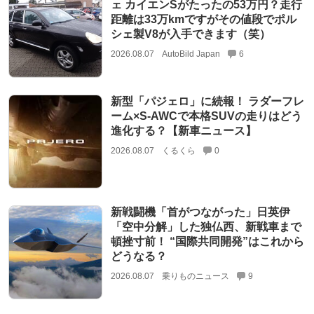
ェ カイエンSがたったの53万円？走行
距離は33万kmですがその値段でポル
シェ製V8が入手できます（笑）
2026.08.07
AutoBild Japan
6
新型「パジェロ」に続報！ ラダーフレ
ーム×S-AWCで本格SUVの走りはどう
進化する？【新車ニュース】
2026.08.07
くるくら
0
新戦闘機「首がつながった」日英伊
「空中分解」した独仏西、新戦車まで
頓挫寸前！ “国際共同開発”はこれから
どうなる？
2026.08.07
乗りものニュース
9