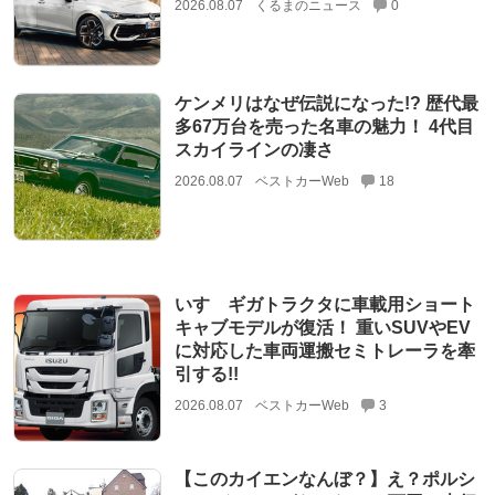
2026.08.07
くるまのニュース
0
ケンメリはなぜ伝説になった!? 歴代最
多67万台を売った名車の魅力！ 4代目
スカイラインの凄さ
2026.08.07
ベストカーWeb
18
いすゞギガトラクタに車載用ショート
キャブモデルが復活！ 重いSUVやEV
に対応した車両運搬セミトレーラを牽
引する!!
2026.08.07
ベストカーWeb
3
【このカイエンなんぼ？】え？ポルシ