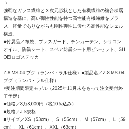
r）
強靱なガラス繊維と３次元形状とした有機繊維の複合積層
構造を基に、高い弾性性能を持つ高性能有機繊維をプラ
ス、軽量でありながらも剛性弾性に優れる高性能なシェル
構造。
■付属品／布袋、ブレスガード、チンカーテン、シリコン
オイル、防曇シート、スペア防曇シート用ピンセット、SH
OEIロゴステッカー
Z-8 MS-04 ブグ（ランバ・ラル仕様）■製品名／Z-8 MS-04
ブグ（ランバ・ラル仕様）
※受注期間限定モデル（2025年11月末をもって注文受付終
了予定）
■価格／8万8,000円（税10％込み）
■規格／JIS規格
■サイズ／XS（53cm）、S（55cm）、M（57cm）、L（59
cm）、XL（61cm）、XXL（63cm）