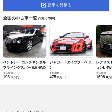
新車を見積る
全国の中古車一覧
(532,679件)
ベントレー コンチネンタル
ジャガー Fタイプクーペ 3.
レクサス L
フライングスパー 6.0 4WD
0
ョンL 4W
支払総額
支払総額
支払総額
198
475
1698
.
0
.
0
.
0
万円
万円
万