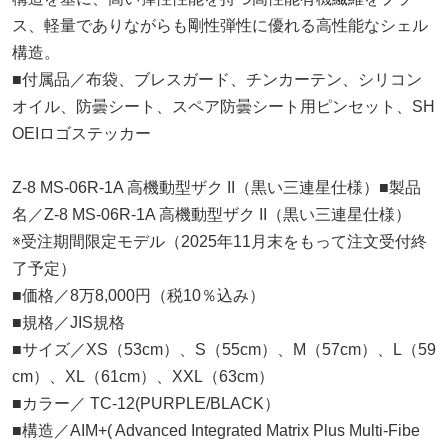
ス、軽量でありながらも剛性弾性に優れる高性能なシェル
構造。
■付属品／布袋、ブレスガード、チンカーテン、シリコン
オイル、防曇シート、スペア防曇シート用ピンセット、SH
OEIロゴステッカー
Z-8 MS-06R-1A 高機動型ザク II（黒い三連星仕様）■製品
名／Z-8 MS-06R-1A 高機動型ザク II（黒い三連星仕様）
※受注期間限定モデル（2025年11月末をもって注文受付終
了予定）
■価格／8万8,000円（税10％込み）
■規格／JIS規格
■サイズ／XS（53cm）、S（55cm）、M（57cm）、L（59
cm）、XL（61cm）、XXL（63cm）
■カラー／ TC-12(PURPLE/BLACK）
■構造／AIM+( Advanced Integrated Matrix Plus Multi-Fibe