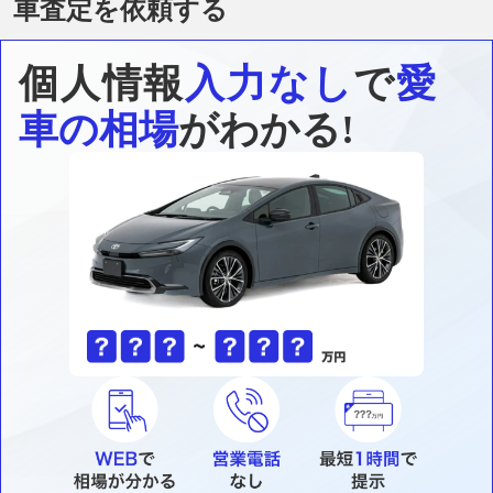
車査定を依頼する
個人情報
入力なし
で
愛
車の相場
がわかる!