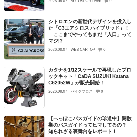
2026.08.07
AUTOSPORT web
0
シトロエンの新世代デザインを投入し
た「C3エアクロス ハイブリッド」！
ここまでやってもまだ「入口」って
マジ!?
2026.08.07
WEB CARTOP
0
カタナを1/12スケールで再現したブロ
ックキット「CaDA SUZUKI Katana
C62052W」が販売開始！
2026.08.07
バイクブロス
0
【へっぽこバスガイドの珍道中】閑散
期のバスガイドってヒマしてるの？
知られざる裏舞台をレポート！