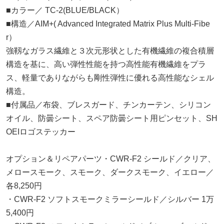
■カラー／ TC-2(BLUE/BLACK）
■構造／AIM+( Advanced Integrated Matrix Plus Multi-Fibe
r）
強靱なガラス繊維と３次元形状とした有機繊維の複合積層
構造を基に、高い弾性性能を持つ高性能有機繊維をプラ
ス、軽量でありながらも剛性弾性に優れる高性能なシェル
構造。
■付属品／布袋、ブレスガード、チンカーテン、シリコン
オイル、防曇シート、スペア防曇シート用ピンセット、SH
OEIロゴステッカー
オプション＆リペアパーツ・CWR-F2 シールド／クリア、
メロースモーク、スモーク、ダークスモーク、イエロー／
各8,250円
・CWR-F2 ソフトスモークミラーシールド／シルバー 1万
5,400円