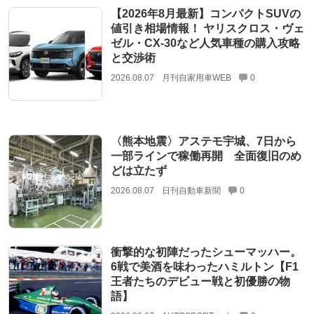
【2026年8月最新】コンパクトSUVの
値引き相場情報！ ヤリスクロス・ヴェ
ゼル・CX-30など人気車種の購入攻略
と交渉術
2026.08.07
月刊自家用車WEB
0
〈熊本地震〉アステモ宇城、7日から
一部ラインで稼働再開 全面復旧のめ
どは立たず
2026.08.07
日刊自動車新聞
0
衝撃的な初陣だったシューマッハー。
6戦で美酒を味わったハミルトン【F1
王者たちのデビュー戦と初優勝の物
語】