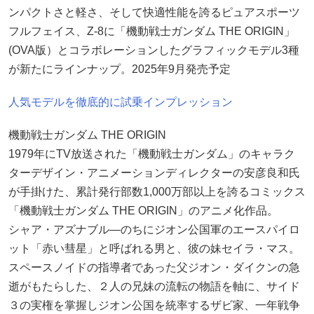
ンパクトさと軽さ、そして快適性能を誇るピュアスポーツ
フルフェイス、Z-8に「機動戦士ガンダム THE ORIGIN」
(OVA版）とコラボレーションしたグラフィックモデル3種
が新たにラインナップ。2025年9月発売予定
人気モデルを徹底的に試乗インプレッション
機動戦士ガンダム THE ORIGIN
1979年にTV放送された「機動戦士ガンダム」のキャラク
ターデザイン・アニメーションディレクターの安彦良和氏
が手掛けた、累計発行部数1,000万部以上を誇るコミックス
「機動戦士ガンダム THE ORIGIN」のアニメ化作品。
シャア・アズナブル―のちにジオン公国軍のエースパイロ
ット「赤い彗星」と呼ばれる男と、彼の妹セイラ・マス。
スペースノイドの指導者であった父ジオン・ダイクンの急
逝がもたらした、２人の兄妹の流転の物語を軸に、サイド
３の実権を掌握しジオン公国を統率するザビ家、一年戦争