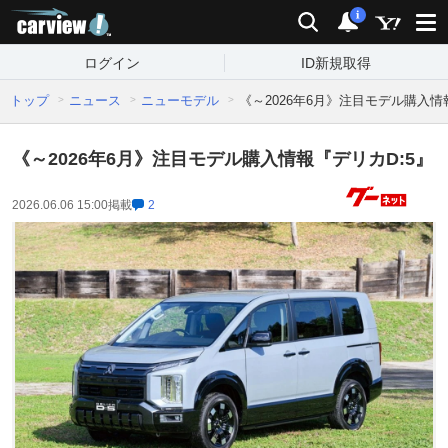
carview!
検索
通知
i
ログイン
ID新規取得
トップ
ニュース
ニューモデル
《～2026年6月》注目モデル購入情
《～2026年6月》注目モデル購入情報『デリカD:5』
2026.06.06 15:00
掲載
2