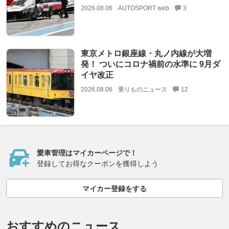
2026.08.06
AUTOSPORT web
3
東京メトロ銀座線・丸ノ内線が大増
発！ ついにコロナ禍前の水準に 9月ダ
イヤ改正
2026.08.06
乗りものニュース
12
愛車管理はマイカーページで！
登録してお得なクーポンを獲得しよう
マイカー登録をする
おすすめのニュース