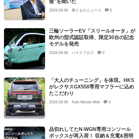
後”を聞いた
2026.08.06
乗りものニュース
0
三輪ソーラーEV「スリールオータ」が
欧州の型式認証取得、限定30台の記念
モデルを発売
2026.08.06
バイクブロス
0
「大人のチューニング」を体現。HKS
がレクサスGX550専用マフラーに込め
たこだわり
2026.08.06
Auto Messe Web
3
品切れしてたN-WGN専用コンソール
ボックスが再入荷！ 収納＆充電&照明