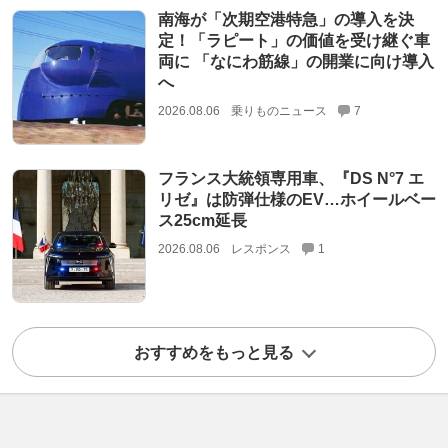
南海が「次期空港特急」の導入を決
定！「ラピート」の価値を受け継ぐ車
両に 「なにわ筋線」の開業に向け導入
へ
2026.08.06
乗りものニュース
7
フランス大統領専用車、『DS N°7 エ
リゼ』は防弾仕様のEV…ホイールベー
ス25cm延長
2026.08.06
レスポンス
1
おすすめをもっと見る