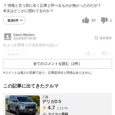
？ 情報と言う割に全く記事と呼べるものが無かったのだが？
本文はどこかに隠れてるのか？
20
1
返信0件
Claire Weekes
違反報告
2026/6/07 04:39
ちょっと何言ってるか分からない。
1
0
返信0件
全てのコメントを読む（2件）
※コメントは個人の見解であり、記事提供社と関係はありません。
この記事に出てきたクルマ
三菱
デリカD:5
4.
7
2,157件
マイカー登録