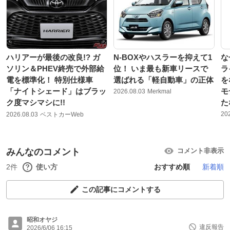
ハリアーが最後の改良!? ガ
N-BOXやハスラーを抑えて1
な
ソリン＆PHEV終売で外部給
位！ いま最も新車リースで
ラ
電を標準化！ 特別仕様車
選ばれる「軽自動車」の正体
を
「ナイトシェード」はブラッ
モ
2026.08.03
Merkmal
ク度マシマシに!!
た
20
2026.08.03
ベストカーWeb
みんなのコメント
コメント非表示
2件
使い方
おすすめ順
新着順
この記事にコメントする
昭和オヤジ
違反報告
2026/6/06 16:15