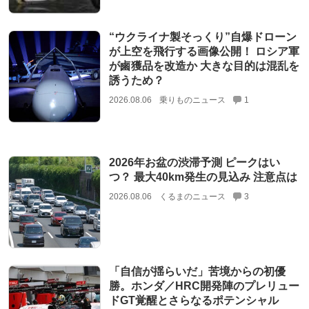
“ウクライナ製そっくり”自爆ドローン
が上空を飛行する画像公開！ ロシア軍
が鹵獲品を改造か 大きな目的は混乱を
誘うため？
2026.08.06
乗りものニュース
1
2026年お盆の渋滞予測 ピークはい
つ？ 最大40km発生の見込み 注意点は
2026.08.06
くるまのニュース
3
「自信が揺らいだ」苦境からの初優
勝。ホンダ／HRC開発陣のプレリュー
ドGT覚醒とさらなるポテンシャル