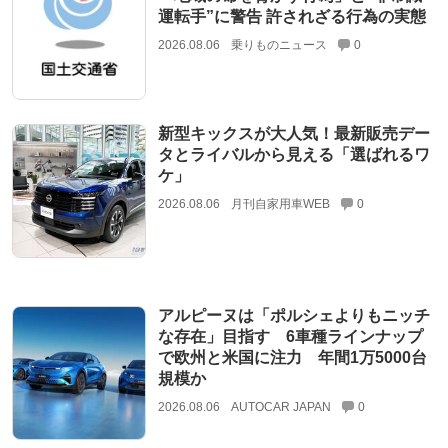
運転手”に警告 許されざる行為の実態
2026.08.06
乗りものニュース
0
新型キックスが大人気！最新販売デー
タとライバルから見える「選ばれるワ
ケ」
2026.08.06
月刊自家用車WEB
0
アルピーヌは「ポルシェよりもニッチ
な存在」目指す 6車種ラインナップ
で欧州と米国に注力 年間1万5000台
規模か
2026.08.06
AUTOCAR JAPAN
0