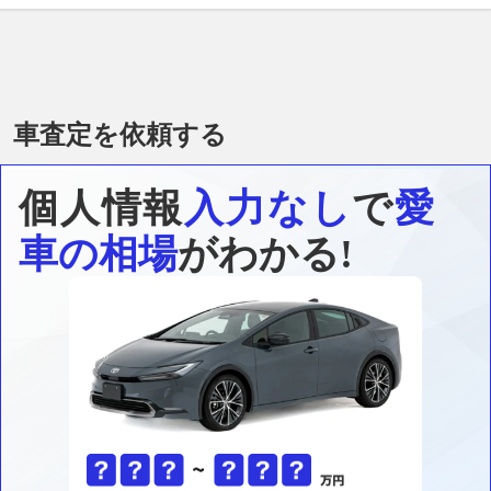
車査定を依頼する
個人情報
入力なし
で
愛
車の相場
がわかる!