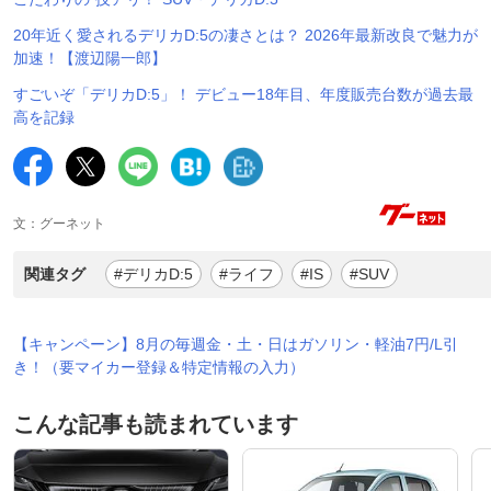
20年近く愛されるデリカD:5の凄さとは？ 2026年最新改良で魅力が
加速！【渡辺陽一郎】
すごいぞ「デリカD:5」！ デビュー18年目、年度販売台数が過去最
高を記録
文：グーネット
関連タグ
#デリカD:5
#ライフ
#IS
#SUV
【キャンペーン】8月の毎週金・土・日はガソリン・軽油7円/L引
き！（要マイカー登録＆特定情報の入力）
こんな記事も読まれています