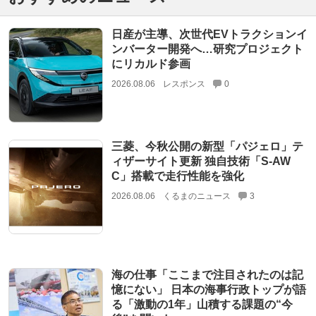
日産が主導、次世代EVトラクションイ
ンバーター開発へ…研究プロジェクト
にリカルド参画
2026.08.06
レスポンス
0
三菱、今秋公開の新型「パジェロ」テ
ィザーサイト更新 独自技術「S-AW
C」搭載で走行性能を強化
2026.08.06
くるまのニュース
3
海の仕事「ここまで注目されたのは記
憶にない」 日本の海事行政トップが語
る「激動の1年」山積する課題の“今