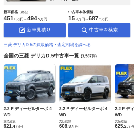
新車価格
中古車本体価格
（税込）
451
494
15
687
.
0万円
～
.
5万円
.
9万円
～
.
5万円
新車見積り
中古車を検索
三菱 デリカD:5の買取価格・査定相場を調べる
全国の三菱 デリカD:5中古車一覧
(3,587件)
2.2 P ディーゼルターボ 4
2.2 P ディーゼルターボ 4
2.2 P 
WD
WD
WD
支払総額
支払総額
支払総額
621
608
625
.
4
.
3
.
2
万円
万円
万