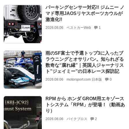
パーキングセンサー対応!! ジムニー ノ
マド専用JAOSリヤスポーツカウルが
激進化!!
2026.08.06
ベストカーWeb
1
雨のSF富士で予選トップ3に入ったブ
ラウニングとオサリバン。知られざる
数奇な“腐れ縁”｜英国人ジャーナリス
ト”ジェイミー”の日本レース探訪記
2026.08.06
motorsport.com 日本版
0
RPM から ホンダ GROM用エキゾース
トシステム「RPM」が登場！（動画あ
り）
2026.08.06
バイクブロス
2