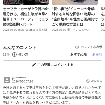
セーフティカーが上位陣の命
“長い鼻”がドローンの脅威に
R
運分ける。福住仁嶺が今季2
対する単純な回答!? 砲撃の
を
勝目｜スーパーフォーミュラ
“空白地帯”を埋める画期的で
ラ
第8戦決勝レポート
ごく単純な方法とは
は
2026.08.09
motorsport.com 日本版
2026.08.09
乗りものニュース
20
みんなのコメント
コメント非表示
11件
使い方
おすすめ順
新着順
この記事にコメントする
jmt********
違反報告
2026/5/20 07:16
免許返納するって事は事故を起こす確率が高いと自覚されたからで
は？免許不要で乗れるなんて使う方の想定が免許返納者だとすると
事故が起きてもおかしくない方に販売した販売者責任で事故発生の
際はメーカーも責任を負うべきだと思います。