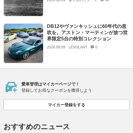
2026.08.09
乗りものニュース
40
DB12やヴァンキッシュに60年代の息
吹を。アストン・マーティンが放つ世
界限定5台の特別コレクション
2026.08.09
LEVOLANT
0
愛車管理はマイカーページで！
登録してお得なクーポンを獲得しよう
マイカー登録をする
おすすめのニュース