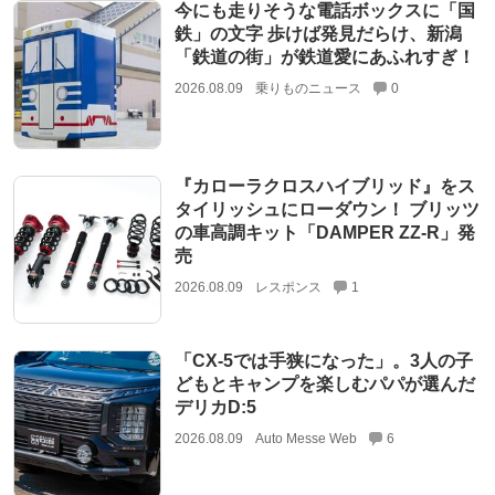
今にも走りそうな電話ボックスに「国
鉄」の文字 歩けば発見だらけ、新潟
「鉄道の街」が鉄道愛にあふれすぎ！
2026.08.09
乗りものニュース
0
『カローラクロスハイブリッド』をス
タイリッシュにローダウン！ ブリッツ
の車高調キット「DAMPER ZZ-R」発
売
2026.08.09
レスポンス
1
「CX-5では手狭になった」。3人の子
どもとキャンプを楽しむパパが選んだ
デリカD:5
2026.08.09
Auto Messe Web
6