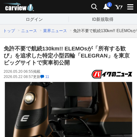
carview!
検索
通知
i
ログイン
ID新規取得
トップ
ニュース
業界ニュース
免許不要で航続130km!! ELE
免許不要で航続130km!! ELEMOsが「所有する歓
び」を追求した特定小型四輪「ELEGRAN」を東京
ビッグサイトで実車初公開
2026.05.20 06:55
掲載
2026.05.22 08:57
更新
11