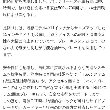
航続距離を実現しました。バッテリーへの充電時間は約6
時間で、繰り返し充電の目安は500～700回です（※使用環
境により異なる）。
足回りには、既存モデルの11インチからサイズアップした
13インチタイヤを装備し、路面ノイズへの耐性と直進安定
性を大幅に向上させています。ブレーキシステムには、少
ない力で確実な制動が可能な油圧式ブレーキを採用してい
ます。
安全性にも配慮し、自動車に搭載されるような先進システ
ムを標準装備。停車時に車両の後退を防ぐ「HSAシステム
(坂道発進補助装置)」や、アクセルを離すとエンジンブレ
ーキのように作動して自然な乗り心地を実現する「RBシス
テム(回生ブレーキ)」が、安全な走行をサポートします。
このほか、電源OFF時に物理的なロックが可能なサイドブ
レーキや、カードキーと従来の鍵の両方に対応したデュア