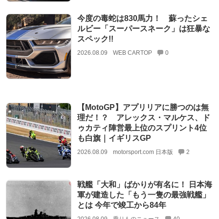
今度の毒蛇は830馬力！ 蘇ったシェ
ルビー「スーパースネーク」は狂暴な
スペック!!
2026.08.09
WEB CARTOP
0
【MotoGP】アプリリアに勝つのは無
理だ！？ アレックス・マルケス、ド
ゥカティ陣営最上位のスプリント4位
も白旗｜イギリスGP
2026.08.09
motorsport.com 日本版
2
戦艦「大和」ばかりが有名に！ 日本海
軍が建造した「もう一隻の最強戦艦」
とは 今年で竣工から84年