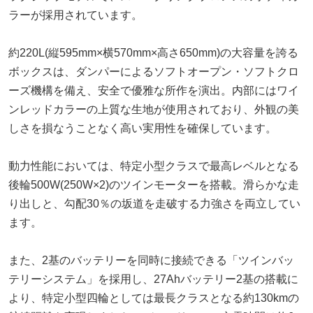
ラーが採用されています。
約220L(縦595mm×横570mm×高さ650mm)の大容量を誇る
ボックスは、ダンパーによるソフトオープン・ソフトクロ
ーズ機構を備え、安全で優雅な所作を演出。内部にはワイ
ンレッドカラーの上質な生地が使用されており、外観の美
しさを損なうことなく高い実用性を確保しています。
動力性能においては、特定小型クラスで最高レベルとなる
後輪500W(250W×2)のツインモーターを搭載。滑らかな走
り出しと、勾配30％の坂道を走破する力強さを両立してい
ます。
また、2基のバッテリーを同時に接続できる「ツインバッ
テリーシステム」を採用し、27Ahバッテリー2基の搭載に
より、特定小型四輪としては最長クラスとなる約130kmの