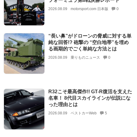
フォーミュラ第8戦決勝レポート
2026.08.09
motorsport.com 日本版
0
“長い鼻”がドローンの脅威に対する単
純な回答!? 砲撃の “空白地帯”を埋め
る画期的でごく単純な方法とは
2026.08.09
乗りものニュース
0
R32こそ最高傑作!! GT-R復活を支えた
名車！ 8代目スカイラインが伝説にな
った理由とは
2026.08.09
ベストカーWeb
5