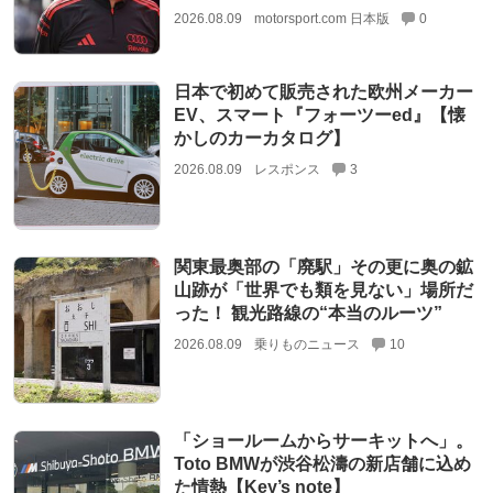
2026.08.09
motorsport.com 日本版
0
日本で初めて販売された欧州メーカー
EV、スマート『フォーツーed』【懐
かしのカーカタログ】
2026.08.09
レスポンス
3
関東最奥部の「廃駅」その更に奥の鉱
山跡が「世界でも類を見ない」場所だ
った！ 観光路線の“本当のルーツ”
2026.08.09
乗りものニュース
10
「ショールームからサーキットへ」。
Toto BMWが渋谷松濤の新店舗に込め
た情熱【Key’s note】