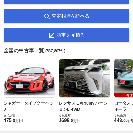
査定相場を調べる
新車を見積る
全国の中古車一覧
(537,807件)
ジャガー Fタイプクーペ 3.
レクサス LM 500h バージ
ロータス 
0
ョンL 4WD
ォーラ
支払総額
支払総額
支払総額
475
1698
448
.
0
.
0
.
0
万円
万円
万