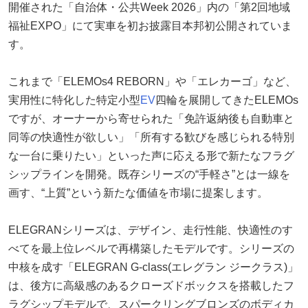
開催された「自治体・公共Week 2026」内の「第2回地域
福祉EXPO」にて実車を初お披露目本邦初公開されていま
す。
これまで「ELEMOs4 REBORN」や「エレカーゴ」など、
実用性に特化した特定小型
EV
四輪を展開してきたELEMOs
ですが、オーナーから寄せられた「免許返納後も自動車と
同等の快適性が欲しい」「所有する歓びを感じられる特別
な一台に乗りたい」といった声に応える形で新たなフラグ
シップラインを開発。既存シリーズの“手軽さ”とは一線を
画す、“上質”という新たな価値を市場に提案します。
ELEGRANシリーズは、デザイン、走行性能、快適性のす
べてを最上位レベルで再構築したモデルです。シリーズの
中核を成す「ELEGRAN G-class(エレグラン ジークラス)」
は、後方に高級感のあるクローズドボックスを搭載したフ
ラグシップモデルで、スパークリングブロンズのボディカ