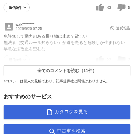
33
9
返信0件
wak********
違反報告
2026/5/20 07:25
免許無しで動力のある乗り物は止めて欲しい
無法者（交通ルール知らない）が道を走ると危険しか生まれない
早急な法改正を望むな
23
3
返信0件
全てのコメントを読む（11件）
※コメントは個人の見解であり、記事提供社と関係はありません。
おすすめのサービス
カタログを見る
中古車を検索