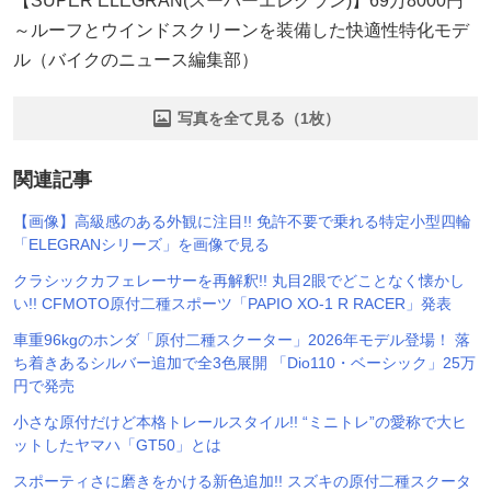
【SUPER ELEGRAN(スーパーエレグラン)】69万8000円
～ルーフとウインドスクリーンを装備した快適性特化モデ
ル（バイクのニュース編集部）
写真を全て見る（1枚）
関連記事
【画像】高級感のある外観に注目!! 免許不要で乗れる特定小型四輪
「ELEGRANシリーズ」を画像で見る
クラシックカフェレーサーを再解釈!! 丸目2眼でどことなく懐かし
い!! CFMOTO原付二種スポーツ「PAPIO XO-1 R RACER」発表
車重96kgのホンダ「原付二種スクーター」2026年モデル登場！ 落
ち着きあるシルバー追加で全3色展開 「Dio110・ベーシック」25万
円で発売
小さな原付だけど本格トレールスタイル!! “ミニトレ”の愛称で大ヒ
ットしたヤマハ「GT50」とは
スポーティさに磨きをかける新色追加!! スズキの原付二種スクータ