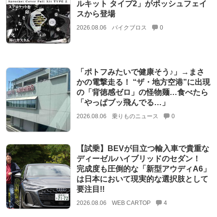
ルキット タイプ2」がポッシュフェイ
スから登場
2026.08.06
バイクブロス
0
「ポトフみたいで健康そう♪」→まさ
かの電撃走る！ “ザ・地方空港”に出現
の「背徳感ゼロ」の怪物麺…食べたら
「やっぱブッ飛んでる…」
2026.08.06
乗りものニュース
0
【試乗】BEVが目立つ輸入車で貴重な
ディーゼルハイブリッドのセダン！
完成度も圧倒的な「新型アウディA6」
は日本において現実的な選択肢として
要注目!!
2026.08.06
WEB CARTOP
4