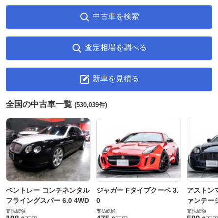
中古車を検索
査定相場を調べる
新車を見積る
全国の中古車一覧
(530,039件)
ベントレー コンチネンタル
ジャガー Fタイプクーペ 3.
アストンマ
フライングスパー 6.0 4WD
0
ァンテー
支払総額
支払総額
支払総額