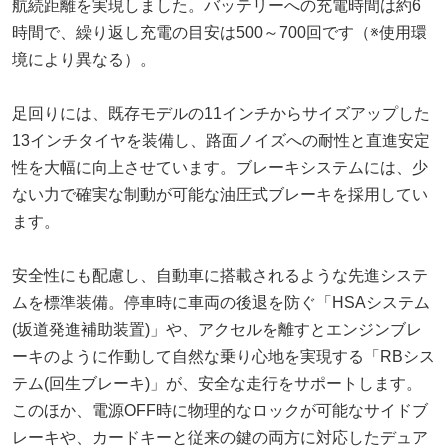
航続距離を実現しました。バッテリーへの充電時間は約6
時間で、繰り返し充電の目安は500～700回です（※使用環
境により異なる）。
足回りには、既存モデルの11インチからサイズアップした
13インチタイヤを装備し、路面ノイズへの耐性と直進安定
性を大幅に向上させています。ブレーキシステムには、少
ない力で確実な制動が可能な油圧式ブレーキを採用してい
ます。
安全性にも配慮し、自動車に搭載されるような先進システ
ムを標準装備。停車時に車両の後退を防ぐ「HSAシステム
(坂道発進補助装置)」や、アクセルを離すとエンジンブレ
ーキのように作動して自然な乗り心地を実現する「RBシス
テム(回生ブレーキ)」が、安全な走行をサポートします。
このほか、電源OFF時に物理的なロックが可能なサイドブ
レーキや、カードキーと従来の鍵の両方に対応したデュア