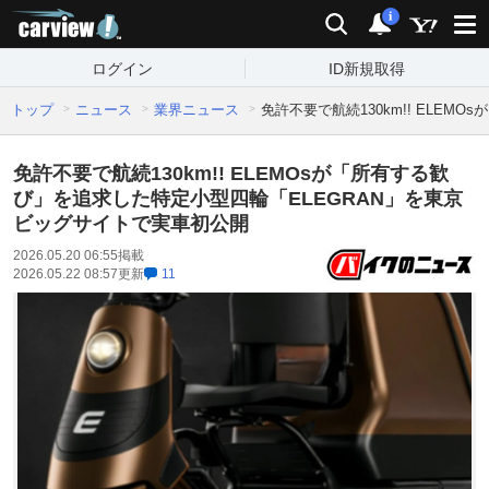
carview!
検索
通知
i
ログイン
ID新規取得
トップ
ニュース
業界ニュース
免許不要で航続130km!! ELE
免許不要で航続130km!! ELEMOsが「所有する歓
び」を追求した特定小型四輪「ELEGRAN」を東京
ビッグサイトで実車初公開
2026.05.20 06:55
掲載
2026.05.22 08:57
更新
11