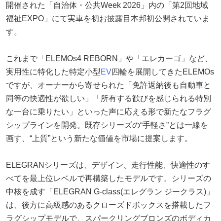
開催された「自治体・公共Week 2026」内の「第2回地域
福祉EXPO」にて実車を初お披露目本邦初公開されていま
す。
これまで「ELEMOs4 REBORN」や「エレカーゴ」など、
実用性に特化した特定小型
EV
四輪を展開してきたELEMOs
ですが、オーナーから寄せられた「免許返納後も自動車と
同等の快適性が欲しい」「所有する歓びを感じられる特別
な一台に乗りたい」といった声に応える形で新たなフラグ
シップラインを開発。既存シリーズの“手軽さ”とは一線を
画す、“上質”という新たな価値を市場に提案します。
ELEGRANシリーズは、デザイン、走行性能、快適性のす
べてを最上位レベルで再構築したモデルです。シリーズの
中核を成す「ELEGRAN G-class(エレグラン ジークラス)」
は、後方に高級感のあるクローズドボックスを搭載したフ
ラグシップモデルで、スパークリングブロンズのボディカ