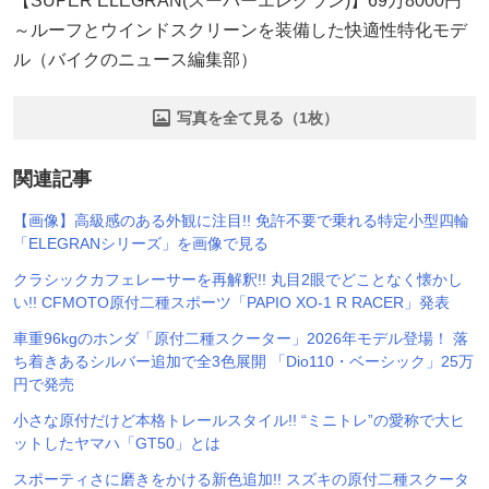
【SUPER ELEGRAN(スーパーエレグラン)】69万8000円
～ルーフとウインドスクリーンを装備した快適性特化モデ
ル（バイクのニュース編集部）
写真を全て見る（1枚）
関連記事
【画像】高級感のある外観に注目!! 免許不要で乗れる特定小型四輪
「ELEGRANシリーズ」を画像で見る
クラシックカフェレーサーを再解釈!! 丸目2眼でどことなく懐かし
い!! CFMOTO原付二種スポーツ「PAPIO XO-1 R RACER」発表
車重96kgのホンダ「原付二種スクーター」2026年モデル登場！ 落
ち着きあるシルバー追加で全3色展開 「Dio110・ベーシック」25万
円で発売
小さな原付だけど本格トレールスタイル!! “ミニトレ”の愛称で大ヒ
ットしたヤマハ「GT50」とは
スポーティさに磨きをかける新色追加!! スズキの原付二種スクータ