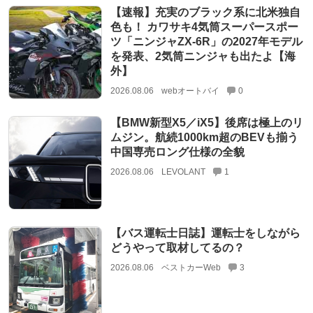
【速報】充実のブラック系に北米独自
色も！ カワサキ4気筒スーパースポー
ツ「ニンジャZX-6R」の2027年モデル
を発表、2気筒ニンジャも出たよ【海
外】
2026.08.06
webオートバイ
0
【BMW新型X5／iX5】後席は極上のリ
ムジン。航続1000km超のBEVも揃う
中国専売ロング仕様の全貌
2026.08.06
LEVOLANT
1
【バス運転士日誌】運転士をしながら
どうやって取材してるの？
2026.08.06
ベストカーWeb
3