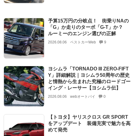
予算15万円の分岐点！ 街乗りNAの
「G」か走りのターボ「G-T」か？
ルーミーのエンジン選びの正解
2026.08.06
ベストカーWeb
9
ヨシムラ「TORNADO III ZERO-FIFT
Y」詳細解説｜ヨシムラ50周年の歴史
と情熱から生まれた究極のロードゴー
イング・レーサー【ヨシムラ伝】
2026.08.06
webオートバイ
0
【トヨタ】ヤリスクロス GR SPORT
をアップデート 装備充実で魅力を高
めて発売