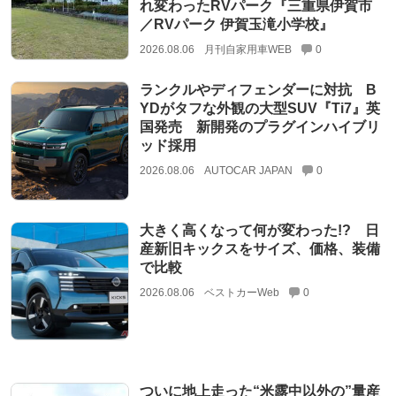
れ変わったRVパーク『三重県伊賀市
／RVパーク 伊賀玉滝小学校』
2026.08.06
月刊自家用車WEB
0
ランクルやディフェンダーに対抗 B
YDがタフな外観の大型SUV『Ti7』英
国発売 新開発のプラグインハイブリ
ッド採用
2026.08.06
AUTOCAR JAPAN
0
大きく高くなって何が変わった!? 日
産新旧キックスをサイズ、価格、装備
で比較
2026.08.06
ベストカーWeb
0
ついに地上走った“米露中以外の”量産