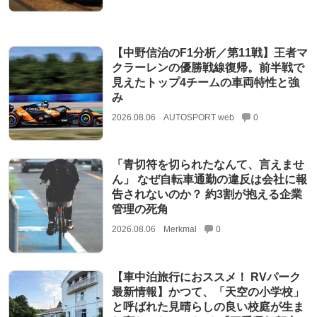
【中野信治のF1分析／第11戦】王者マ
クラーレンの優勝戦線復帰。前半戦で
見えたトップ4チームの車両特性と強
み
2026.08.06
AUTOSPORT web
0
「青切符を切られたなんて、言えませ
ん」 なぜ自転車通勤の違反は会社に報
告されないのか？ 約3割が抱える企業
管理の死角
2026.08.06
Merkmal
0
【車中泊旅行におススメ！ RVパーク
最新情報】かつて、「天空の小学校」
と呼ばれた見晴らしの良い校庭が生ま