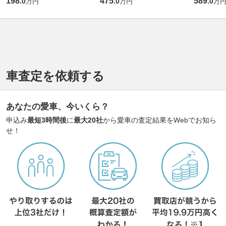
198
475
589
.
0
.
0
.
0
万円
万円
万
車査定を依頼する
あなたの愛車、今いくら？
申込み
最短3時間後
に
最大20社
から愛車の査定結果をWebでお知ら
せ！