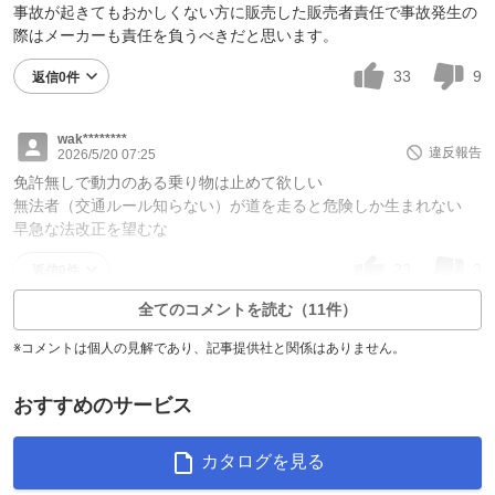
事故が起きてもおかしくない方に販売した販売者責任で事故発生の
際はメーカーも責任を負うべきだと思います。
33
9
返信0件
wak********
違反報告
2026/5/20 07:25
免許無しで動力のある乗り物は止めて欲しい
無法者（交通ルール知らない）が道を走ると危険しか生まれない
早急な法改正を望むな
23
3
返信0件
全てのコメントを読む（11件）
※コメントは個人の見解であり、記事提供社と関係はありません。
おすすめのサービス
カタログを見る