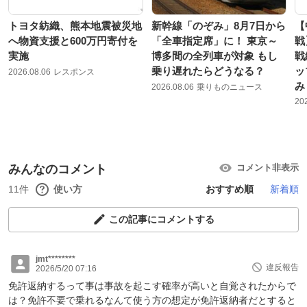
トヨタ紡織、熊本地震被災地
新幹線「のぞみ」8月7日から
【
へ物資支援と600万円寄付を
「全車指定席」に！ 東京～
戦
実施
博多間の全列車が対象 もし
戦
乗り遅れたらどうなる？
ッ
2026.08.06
レスポンス
み
2026.08.06
乗りものニュース
20
みんなのコメント
コメント非表示
11件
使い方
おすすめ順
新着順
この記事にコメントする
jmt********
違反報告
2026/5/20 07:16
免許返納するって事は事故を起こす確率が高いと自覚されたからで
は？免許不要で乗れるなんて使う方の想定が免許返納者だとすると