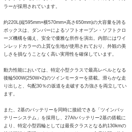
ラーが採用されています。
約220L(縦595mm×横570mm×高さ650mm)の大容量を誇る
ボックスは、ダンパーによるソフトオープン・ソフトクロ
ーズ機構を備え、安全で優雅な所作を演出。内部にはワイ
ンレッドカラーの上質な生地が使用されており、外観の美
しさを損なうことなく高い実用性を確保しています。
動力性能においては、特定小型クラスで最高レベルとなる
後輪500W(250W×2)のツインモーターを搭載。滑らかな走
り出しと、勾配30％の坂道を走破する力強さを両立してい
ます。
また、2基のバッテリーを同時に接続できる「ツインバッ
テリーシステム」を採用し、27Ahバッテリー2基の搭載に
より、特定小型四輪としては最長クラスとなる約130kmの