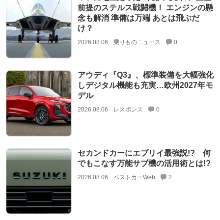
前提のステルス戦闘機！ エンジンの懸
念も解消 準備は万端 あとは飛ぶだ
け？
2026.08.06
乗りものニュース
0
アウディ『Q3』、標準装備を大幅強化
しデジタル機能も充実…欧州2027年モ
デル
2026.08.06
レスポンス
0
セカンドカーにエブリイ最強説!? 何
でもこなす万能サブ機の活用術とは!?
2026.08.06
ベストカーWeb
2