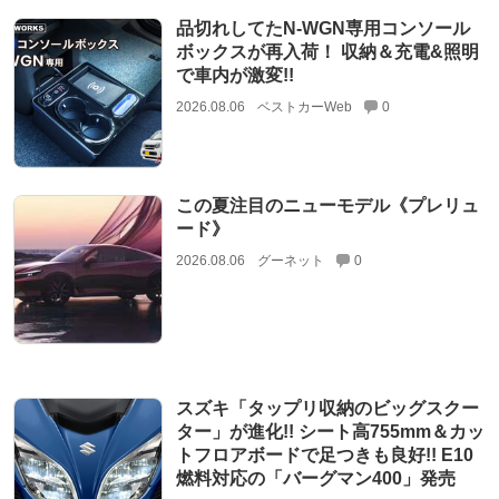
品切れしてたN-WGN専用コンソール
ボックスが再入荷！ 収納＆充電&照明
で車内が激変!!
2026.08.06
ベストカーWeb
0
この夏注目のニューモデル《プレリュ
ード》
2026.08.06
グーネット
0
スズキ「タップリ収納のビッグスクー
ター」が進化!! シート高755mm＆カッ
トフロアボードで足つきも良好!! E10
燃料対応の「バーグマン400」発売