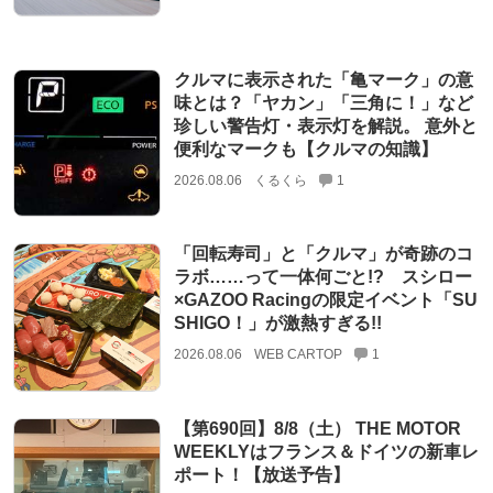
クルマに表示された「亀マーク」の意
味とは？「ヤカン」「三角に！」など
珍しい警告灯・表示灯を解説。 意外と
便利なマークも【クルマの知識】
2026.08.06
くるくら
1
「回転寿司」と「クルマ」が奇跡のコ
ラボ……って一体何ごと!? スシロー
×GAZOO Racingの限定イベント「SU
SHIGO！」が激熱すぎる!!
2026.08.06
WEB CARTOP
1
【第690回】8/8（土） THE MOTOR
WEEKLYはフランス＆ドイツの新車レ
ポート！【放送予告】