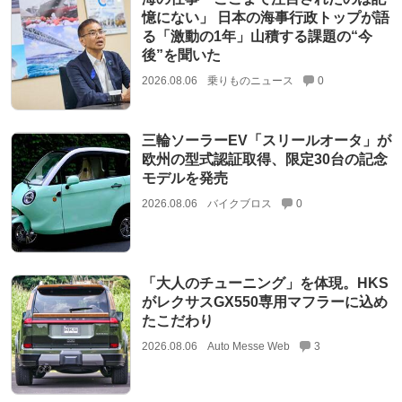
憶にない」 日本の海事行政トップが語
る「激動の1年」山積する課題の“今
後”を聞いた
2026.08.06
乗りものニュース
0
三輪ソーラーEV「スリールオータ」が
欧州の型式認証取得、限定30台の記念
モデルを発売
2026.08.06
バイクブロス
0
「大人のチューニング」を体現。HKS
がレクサスGX550専用マフラーに込め
たこだわり
2026.08.06
Auto Messe Web
3