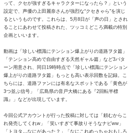
って、クセが強すぎるキャラクターになったら？」という
設定で、声優の上田麗奈さんが強烈な“クセきゃら”を演じ
るというものです。これらは、5月8日が「声の日」とされ
ることにあわせて投稿された、ツッコミどころ満載の特別
企画といいます。
動画は「珍しい標識にテンション爆上がりの道路ヲタ篇」
「テンション高めで自由すぎる天然ギャル篇」など3パタ
ーン用意され、同日19時時点で「珍しい標識にテンション
爆上がりの道路ヲタ篇」もっとも高い表示回数を記録。こ
ちらには、道路ファンには有名なスポットである「黄色が
3つ並ぶ信号」「広島県の音戸大橋にある『2回転半標
識』」などが出現しています。
今回公式アカウントが行った投稿に対しては「頼むからこ
れ発売してくれw」「笑いすぎて事故りそうなナビww」
「トヨタ…なにがあった？」「なにこれめっちゃおもしろ