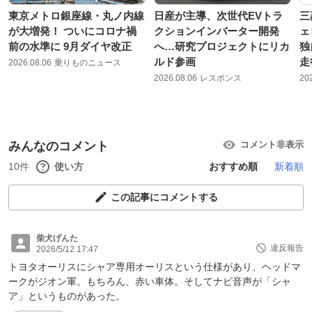
東京メトロ銀座線・丸ノ内線
日産が主導、次世代EVトラ
三
が大増発！ ついにコロナ禍
クションインバーター開発
ェ
前の水準に 9月ダイヤ改正
へ…研究プロジェクトにリカ
独
ルド参画
走
2026.08.06
乗りものニュース
2026.08.06
レスポンス
20
みんなのコメント
コメント非表示
10件
使い方
おすすめ順
新着順
この記事にコメントする
柴犬げんた
違反報告
2026/5/12 17:47
トヨタオーリスにシャア専用オーリスという仕様があり、ヘッドマ
ークがジオン軍。もちろん、赤い車体。そしてナビ音声が「シャ
ア」というものがあった。