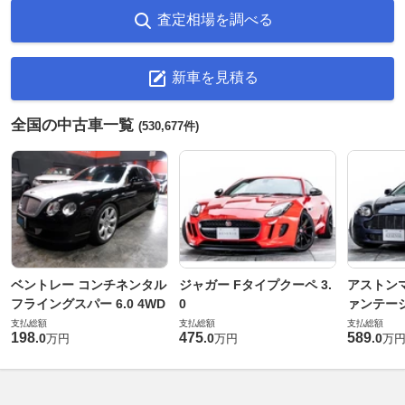
査定相場を調べる
新車を見積る
全国の中古車一覧
(530,677件)
ベントレー コンチネンタル
ジャガー Fタイプクーペ 3.
アストンマ
フライングスパー 6.0 4WD
0
ァンテー
支払総額
支払総額
支払総額
198
475
589
.
0
.
0
.
0
万円
万円
万