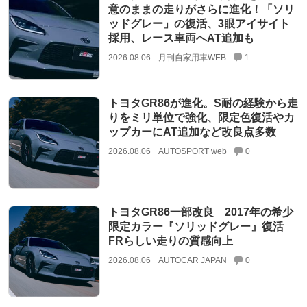
意のままの走りがさらに進化！「ソリ
ッドグレー」の復活、3眼アイサイト
採用、レース車両へAT追加も
2026.08.06
月刊自家用車WEB
1
トヨタGR86が進化。S耐の経験から走
りをミリ単位で強化、限定色復活やカ
ップカーにAT追加など改良点多数
2026.08.06
AUTOSPORT web
0
トヨタGR86一部改良 2017年の希少
限定カラー『ソリッドグレー』復活
FRらしい走りの質感向上
2026.08.06
AUTOCAR JAPAN
0