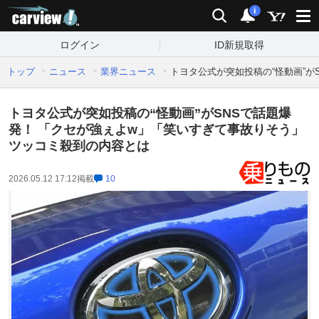
carview!
検索
通知
i
ログイン
ID新規取得
トップ
ニュース
業界ニュース
トヨタ公式が突如投稿の“怪動画”が
トヨタ公式が突如投稿の“怪動画”がSNSで話題爆
発！ 「クセが強ぇよw」「笑いすぎて事故りそう」
ツッコミ殺到の内容とは
2026.05.12 17:12
掲載
10