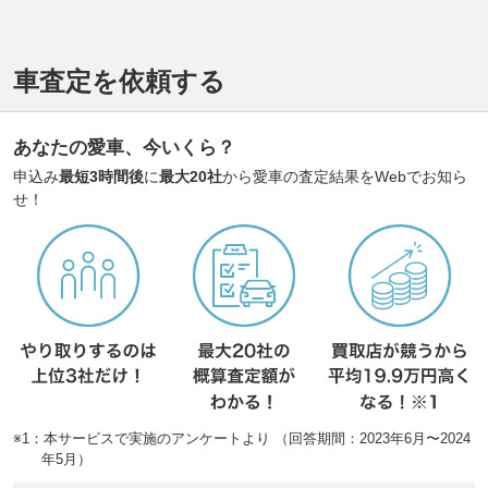
車査定を依頼する
あなたの愛車、今いくら？
申込み
最短3時間後
に
最大20社
から愛車の査定結果をWebでお知ら
せ！
※1：本サービスで実施のアンケートより （回答期間：2023年6月〜2024
年5月）