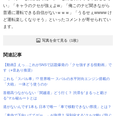
い」「キャラのクセが強ぇよw」「俺このナビ聞きながら
普通に運転できる自信がないｗｗｗ」「うるせぇwwww け
ど運転楽しくなりそう」といったコメントが寄せられてい
ます。
写真を全て見る（1枚）
関連記事
【動画】えっ…これがSNSで話題爆発の「クセ強すぎる怪動画」で
す（※音あり推奨）
これも「スバル車」!? 世界唯一 スバルの水平対向エンジン搭載の
「大砲」 一体どう使うのか
首都高つながらない「関越道」どう行く？ 渋滞を“まるっと避け
る”マル秘ルートとは
道がないんです1本も 日本で唯一「車で移動できない県境」とは？
「車内で下向いててゲー…」が急増？ 深刻化する“クルマ酔い”防ぐ