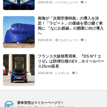
2026.08.06
バイクのニュース
3
南海が「次期空港特急」の導入を決
定！「ラピート」の価値を受け継ぐ車
両に 「なにわ筋線」の開業に向け導入
へ
2026.08.06
乗りものニュース
1
フランス大統領専用車、『DS N°7 エ
リゼ』は防弾仕様のEV…ホイールベー
ス25cm延長
2026.08.06
レスポンス
1
愛車管理はマイカーページで！