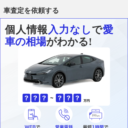
車査定を依頼する
個人情報
入力なし
で
愛
車の相場
がわかる!