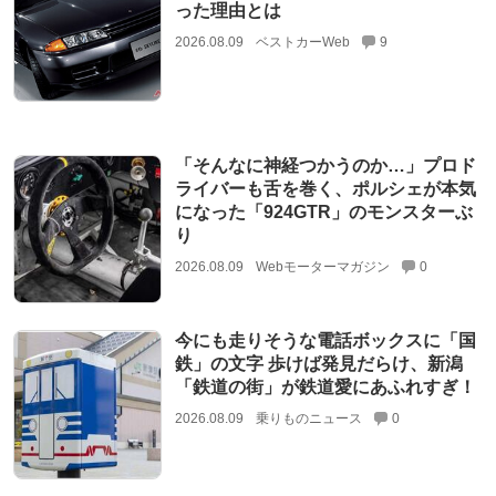
った理由とは
2026.08.09
ベストカーWeb
9
「そんなに神経つかうのか…」プロド
ライバーも舌を巻く、ポルシェが本気
になった「924GTR」のモンスターぶ
り
2026.08.09
Webモーターマガジン
0
今にも走りそうな電話ボックスに「国
鉄」の文字 歩けば発見だらけ、新潟
「鉄道の街」が鉄道愛にあふれすぎ！
2026.08.09
乗りものニュース
0