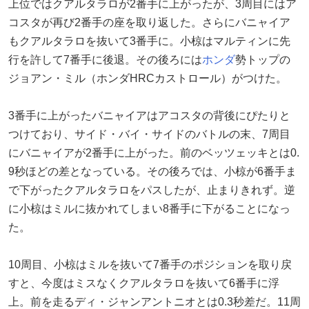
上位ではクアルタラロが2番手に上がったが、3周目にはア
コスタが再び2番手の座を取り返した。さらにバニャイア
もクアルタラロを抜いて3番手に。小椋はマルティンに先
行を許して7番手に後退。その後ろには
ホンダ
勢トップの
ジョアン・ミル（ホンダHRCカストロール）がつけた。
3番手に上がったバニャイアはアコスタの背後にぴたりと
つけており、サイド・バイ・サイドのバトルの末、7周目
にバニャイアが2番手に上がった。前のベッツェッキとは0.
9秒ほどの差となっている。その後ろでは、小椋が6番手ま
で下がったクアルタラロをパスしたが、止まりきれず。逆
に小椋はミルに抜かれてしまい8番手に下がることになっ
た。
10周目、小椋はミルを抜いて7番手のポジションを取り戻
すと、今度はミスなくクアルタラロを抜いて6番手に浮
上。前を走るディ・ジャンアントニオとは0.3秒差だ。11周