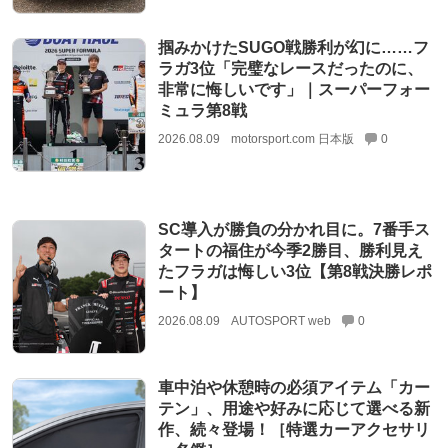
掴みかけたSUGO戦勝利が幻に……フ
ラガ3位「完璧なレースだったのに、
非常に悔しいです」｜スーパーフォー
ミュラ第8戦
2026.08.09
motorsport.com 日本版
0
SC導入が勝負の分かれ目に。7番手ス
タートの福住が今季2勝目、勝利見え
たフラガは悔しい3位【第8戦決勝レポ
ート】
2026.08.09
AUTOSPORT web
0
車中泊や休憩時の必須アイテム「カー
テン」、用途や好みに応じて選べる新
作、続々登場！［特選カーアクセサリ