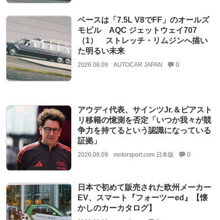
ベースは「7.5L V8でFF」のオールズ
モビル AQC ジェットウェイ707
（1） ストレッチ・リムジンへ描い
た明るい未来
2026.08.09
AUTOCAR JAPAN
0
アウディ代表、サインツJr.＆ピアスト
リ移籍の憶測を否定「いつか我々が競
争力を持てるという認識になっている
証拠」
2026.08.09
motorsport.com 日本版
0
日本で初めて販売された欧州メーカー
EV、スマート『フォーツーed』【懐
かしのカーカタログ】