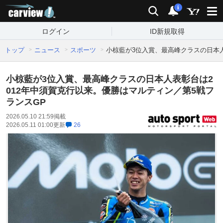
carview!
検索
通知
i
ログイン
ID新規取得
トップ
ニュース
スポーツ
小椋藍が3位入賞、最高峰クラスの日本人
小椋藍が3位入賞、最高峰クラスの日本人表彰台は2
012年中須賀克行以来。優勝はマルティン／第5戦フ
ランスGP
2026.05.10 21:59
掲載
2026.05.11 01:00
更新
26