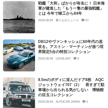
戦艦「大和」ばかりが有名に！ 日本海
軍が建造した「もう一隻の最強戦艦」
とは 今年で竣工から84年
2026.08.09
乗りものニュース
67
DB12やヴァンキッシュに60年代の息
吹を。アストン・マーティンが放つ世
界限定5台の特別コレクション
2026.08.09
LEVOLANT
0
8.5mのボディに並んだドア8枚 AQC
ジェットウェイ707（2） 長すぎて駐
車場から出られる気がしない 博物館
の目玉コレクション
2026.08.09
AUTOCAR JAPAN
0