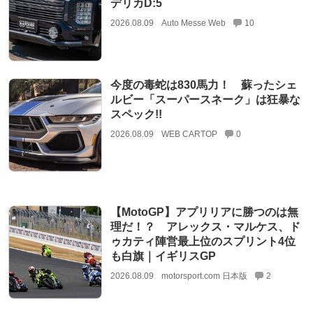
デリカD:5
2026.08.09
Auto Messe Web
10
今度の毒蛇は830馬力！ 蘇ったシェ
ルビー「スーパースネーク」は狂暴な
スペック!!
2026.08.09
WEB CARTOP
0
【MotoGP】アプリリアに勝つのは無
理だ！？ アレックス・マルケス、ド
ゥカティ陣営最上位のスプリント4位
も白旗｜イギリスGP
2026.08.09
motorsport.com 日本版
2