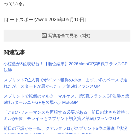
っている。
[オートスポーツweb 2026年05月10日]
写真を全て見る（1枚）
関連記事
小椋藍が3位表彰台！【順位結果】2026MotoGP第5戦フランスGP
決勝
スプリント7位入賞でポイント獲得の小椋「まずまずのペースで走
れたが、スタートが悪かった」／第5戦フランスGP
スプリントで転倒のマルク・マルケス、第5戦フランスGP決勝と第
6戦カタールニャGPを欠場へ／MotoGP
「このパフォーマンスを再現する必要がある」前日の速さを維持し
ミルが6位、モレイラもスプリント初入賞／第5戦フランスGP
前日の不調から一転、クアルタラロがスプリント5位に躍進「状況