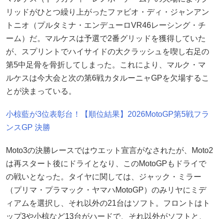
リッドがひとつ繰り上がったファビオ・ディ・ジャンアン
トニオ（プルタミナ・エンデューロVR46レーシング・チ
ーム）だ。マルケスは予選で2番グリッドを獲得していた
が、スプリントでハイサイドの大クラッシュを喫し右足の
第5中足骨を骨折してしまった。これにより、マルク・マ
ルケスは今大会と次の第6戦カタルーニャGPを欠場するこ
とが決まっている。
小椋藍が3位表彰台！【順位結果】2026MotoGP第5戦フラ
ンスGP 決勝
Moto3の決勝レースではウエット宣言がなされたが、Moto2
は再スタート後にドライとなり、このMotoGPもドライで
の戦いとなった。タイヤに関しては、ジャック・ミラー
（プリマ・プラマック・ヤマハMotoGP）のみリヤにミデ
ィアムを選択し、それ以外の21台はソフト。フロントはト
ップ3や小椋など13台がハードで、それ以外がソフトと、