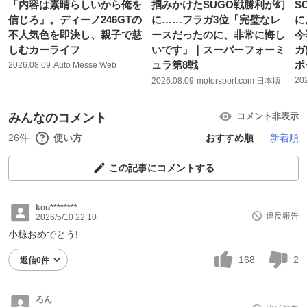
「内容は素晴らしいから俺を
掴みかけたSUGO戦勝利が幻
S
信じろ」。ディーノ246GTの
に……フラガ3位「完璧なレ
に
不人気色を即決し、親子で慈
ースだったのに、非常に悔し
今
しむカーライフ
いです」｜スーパーフォーミ
ガ
ュラ第8戦
ポ
2026.08.09
Auto Messe Web
20
2026.08.09
motorsport.com 日本版
みんなのコメント
コメント非表示
26件
使い方
おすすめ順
新着順
この記事にコメントする
kou********
違反報告
2026/5/10 22:10
小椋おめでとう!
168
2
返信0件
ろん