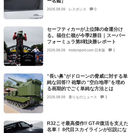
ー名鑑］
2026.08.09
レスポンス
0
セーフティカーが上位陣の命運分け
る。福住仁嶺が今季2勝目｜スーパー
フォーミュラ第8戦決勝レポート
2026.08.09
motorsport.com 日本版
1
“長い鼻”がドローンの脅威に対する単
純な回答!? 砲撃の “空白地帯”を埋め
る画期的でごく単純な方法とは
2026.08.09
乗りものニュース
3
R32こそ最高傑作!! GT-R復活を支えた
名車！ 8代目スカイラインが伝説にな