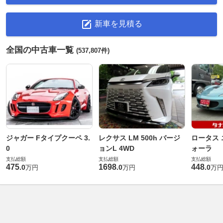
新車を見積る
全国の中古車一覧
(537,807件)
ジャガー Fタイプクーペ 3.
レクサス LM 500h バージ
ロータス 
0
ョンL 4WD
ォーラ
支払総額
支払総額
支払総額
475
1698
448
.
0
.
0
.
0
万円
万円
万