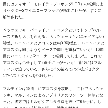
目にはディオゴ・モレイラ（プロホンダLCR）の転倒によ
りセクター2でイエローフラッグが掲出されたが、すぐに
解除された。
ベッツェッキ、バニャイア、アコスタというトップ3でレ
ースの折り返しを迎える。ベッツェッキとバニャイアは0.7
秒差、バニャイアとアコスタは約0.3秒差だ。バニャイアと
アコスタは同じようなペースで周回を重ねていたが、16周
目にバニャイアが2コーナーで転倒してしまった。これで
アコスタは労せずして2番手に上がったが、背後にはマル
ティンが迫っている。さらにその後ろでは小椋がセクター
1でベストタイムを記録した。
マルティンは18周目にアコスタを攻略し、これでベッツェ
ッキ、マルティンによるアプリリアのワン・ツー体制とな
った。後方ではミルがクアルタラロを抜いて6番手に。し