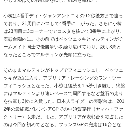
かしミルはその後転倒を喫し、戦列を離れた。
小椋は4番手ディ・ジャンアントニオの0.2秒後方まで迫っ
ており、21周目にパスして4番手に上がった。さらに小椋
は23周目に3コーナーでアコスタを抜いて3番手に上がり、
表彰台圏内に。その前ではベッツェッキとマルティンがチ
ームメイト同士で優勝争いを繰り広げており、残り3周と
なったところでマルティンが先頭に立った。
そのままマルティンがトップでフィニッシュし、ベッツェ
ッキが2位に入り、アプリリア・レーシングのワン・ツー
フィニッシュとなった。小椋は後続を1.5秒引き離し、終盤
にはマルティンより速いペースで周回するなど盤石の走り
を披露し3位に入賞した。日本人ライダーの表彰台は、201
2年の最終戦バレンシアGPでの中須賀克行（ヤマハ・ファ
クトリー）以来だ。また、アプリリアが表彰台を独占した
のは今回が初めてとなる。フランスGPの完走は16台とな