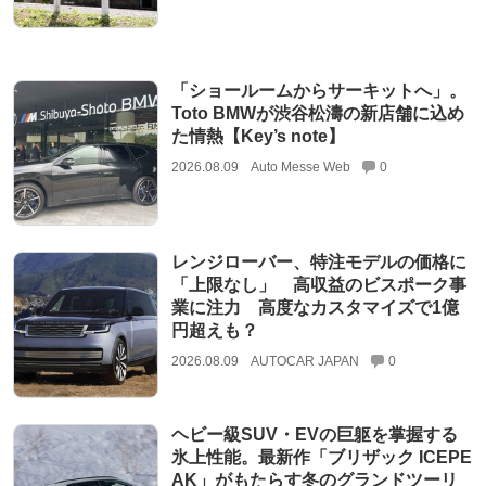
「ショールームからサーキットへ」。
Toto BMWが渋谷松濤の新店舗に込め
た情熱【Key’s note】
2026.08.09
Auto Messe Web
0
レンジローバー、特注モデルの価格に
「上限なし」 高収益のビスポーク事
業に注力 高度なカスタマイズで1億
円超えも？
2026.08.09
AUTOCAR JAPAN
0
ヘビー級SUV・EVの巨躯を掌握する
氷上性能。最新作「ブリザック ICEPE
AK」がもたらす冬のグランドツーリ