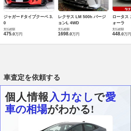
ジャガー Fタイプクーペ 3.
レクサス LM 500h バージ
ロータス 
0
ョンL 4WD
ォーラ
支払総額
支払総額
支払総額
475
1698
448
.
0
.
0
.
0
万円
万円
万
車査定を依頼する
個人情報
入力なし
で
愛
車の相場
がわかる!