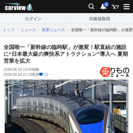
carview!
検索
通知
i
ログイン
ID新規取得
トップ
ニュース
業界ニュース
全国唯一「新幹線の臨時駅」が激変
全国唯一「新幹線の臨時駅」が激変！駅直結の施設
に“日本最大級の爽快系アトラクション”導入へ 夏期
営業を拡大
2026.06.16 15:05
掲載
2026.06.16 21:18
更新
10