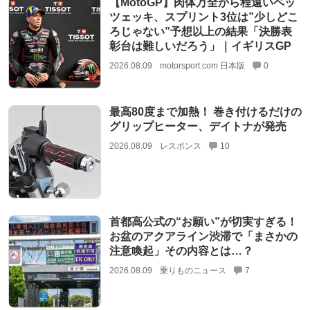
【MotoGP】肉体万全から程遠いベッ
ツェッキ、スプリント3位は”少しどこ
ろじゃない”予想以上の結果「決勝表
彰台は難しいだろう」｜イギリスGP
2026.08.09
motorsport.com 日本版
0
最高80度まで加熱！ 巻き付けるだけの
グリップヒーター、デイトナが発売
2026.08.09
レスポンス
10
首都高公式の“お願い”が切実すぎる！
お盆のアクアライン渋滞で「まさかの
注意喚起」その内容とは…？
2026.08.09
乗りものニュース
7