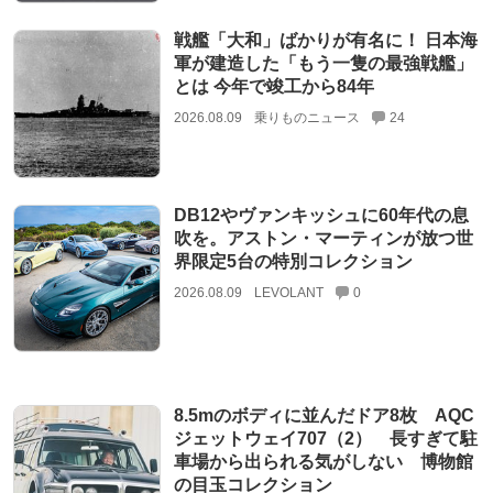
戦艦「大和」ばかりが有名に！ 日本海
軍が建造した「もう一隻の最強戦艦」
とは 今年で竣工から84年
2026.08.09
乗りものニュース
24
DB12やヴァンキッシュに60年代の息
吹を。アストン・マーティンが放つ世
界限定5台の特別コレクション
2026.08.09
LEVOLANT
0
8.5mのボディに並んだドア8枚 AQC
ジェットウェイ707（2） 長すぎて駐
車場から出られる気がしない 博物館
の目玉コレクション