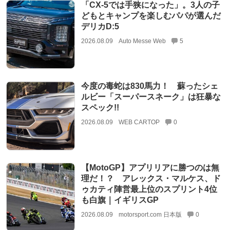
「CX-5では手狭になった」。3人の子
どもとキャンプを楽しむパパが選んだ
デリカD:5
2026.08.09
Auto Messe Web
5
今度の毒蛇は830馬力！ 蘇ったシェ
ルビー「スーパースネーク」は狂暴な
スペック!!
2026.08.09
WEB CARTOP
0
【MotoGP】アプリリアに勝つのは無
理だ！？ アレックス・マルケス、ド
ゥカティ陣営最上位のスプリント4位
も白旗｜イギリスGP
2026.08.09
motorsport.com 日本版
0