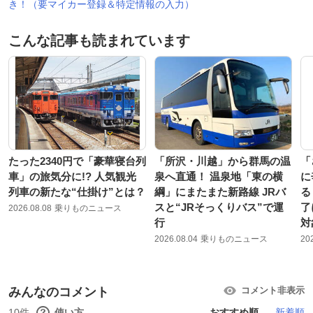
き！（要マイカー登録＆特定情報の入力）
こんな記事も読まれています
たった2340円で「豪華寝台列
「所沢・川越」から群馬の温
「
車」の旅気分に!? 人気観光
泉へ直通！ 温泉地「東の横
に
列車の新たな“仕掛け”とは？
綱」にまたまた新路線 JRバ
る
スと“JRそっくりバス”で運
了
2026.08.08
乗りものニュース
行
対
2026.08.04
乗りものニュース
20
みんなのコメント
コメント非表示
10件
使い方
おすすめ順
新着順