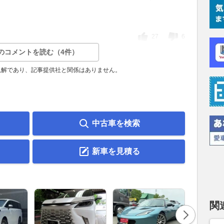
27
6
のコメントを読む（4件）
見解であり、記事提供社と関係はありません。
中古車を検索
新車を見積る
関