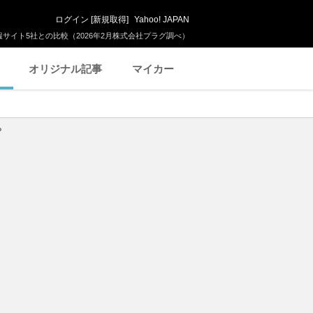
ログイン
[
新規取得
]
Yahoo! JAPAN
サイト5社との比較（2026年2月株式会社プラグ調べ）
オリジナル記事
マイカー
P