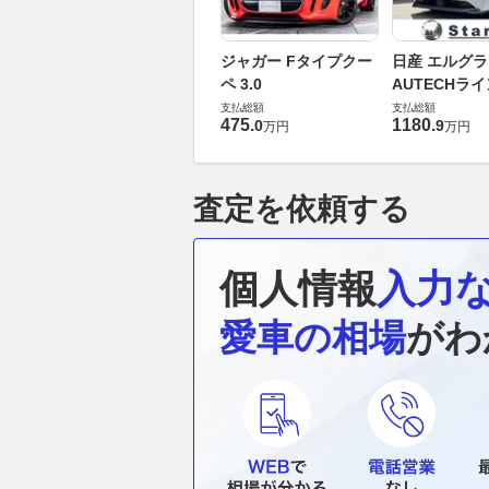
ジャガー Fタイプクー
日産 エルグラン
ペ 3.0
AUTECHライン
4ORCE Gス
支払総額
支払総額
475
.
1180
.
0
9
万円
万円
4WD
査定を依頼する
個人情報
入力
愛車の相場
がわ