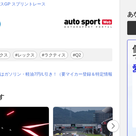
ンスGP スプリントレース
あ
クス
#レックス
#ラクティス
#Q2
はガソリン・軽油7円/L引き！（要マイカー登録＆特定情報
す