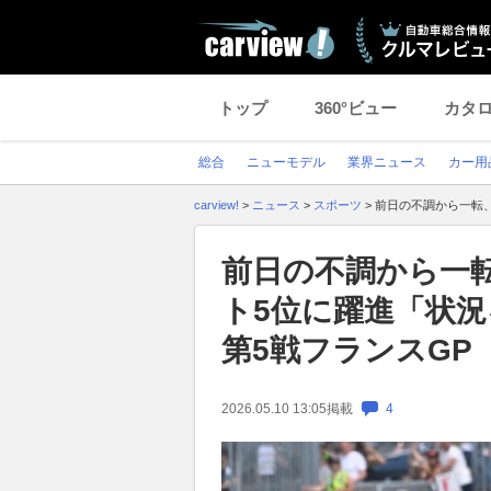
トップ
360°ビュー
カタ
総合
ニューモデル
業界ニュース
カー用
carview!
>
ニュース
>
スポーツ
>
前日の不調から一転
前日の不調から一
ト5位に躍進「状
第5戦フランスGP
2026.05.10 13:05
掲載
4