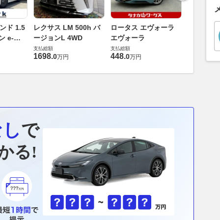
ベントレー
ド 1.5
レクサス LM 500h バ
ロータス エヴォーラ
タルフラ
 e-
ージョンL 4WD
エヴォーラ
6.0 4WD
支払総額
ペック
支払総額
支払総額
198
.
0
万円
1698
.
448
.
0
0
万円
万円
なし
で
かる!