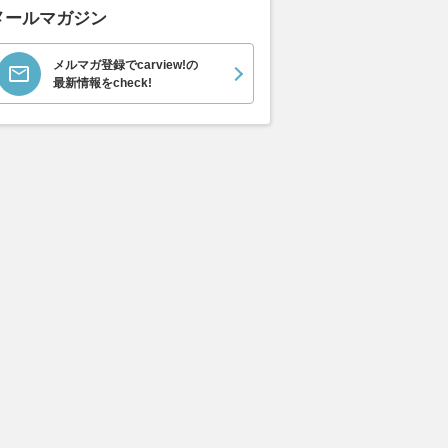
メールマガジン
 コンチネン
日産 エルグランド 1.5
ホンダ NSX 3.0
ロール
メルマガ登録でcarview!の
イングスパー
G e-4ORCE 4WD
ト ロ
支払総額
最新情報をcheck!
898
.
0
万円
ースト(
支払総額
支払総額
999
.
905
.
9
1
万円