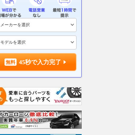
が本気の若者対策!【35
KDDIの夏まつりイベント、水
加賀周遊バス
定】ライズが月2万
陸両用バギーや4輪バギーも展
日券」、モバ
で乗れる中古車サブス
示…8月22日多摩市で開催
売…ジョルダ
ス復活
リで購入可能
2026.08.10
レスポンス
ベストカーWeb
2026.08.10
レス
45秒で入力完了