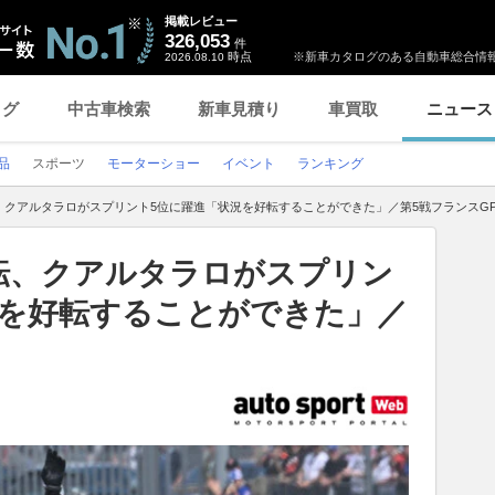
掲載レビュー
326,053
件
時点
※新車カタログのある自動車総合情報
2026.08.10
ログ
中古車検索
新車見積り
車買取
ニュース
品
スポーツ
モーターショー
イベント
ランキング
、クアルタラロがスプリント5位に躍進「状況を好転することができた」／第5戦フランスG
転、クアルタラロがスプリン
況を好転することができた」／