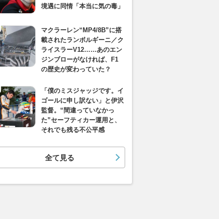
境遇に同情「本当に気の毒」
マクラーレン“MP4/8B”に搭
載されたランボルギーニ／ク
ライスラーV12……あのエン
ジンブローがなければ、F1
の歴史が変わっていた？
「僕のミスジャッジです。イ
ゴールに申し訳ない」と伊沢
監督。“間違っていなかっ
た”セーフティカー運用と、
それでも残る不公平感
全て見る