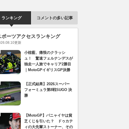
ランキング
コメントの多い記事
スポーツアクセスランキング
026.08.10
更新
小椋藍、痛恨のクラッシ
ュ！ 驚速フェルナンデスが
独走一人旅でキャリア2勝目
｜MotoGPイギリスGP決勝
【正式結果】2026スーパー
フォーミュラ第8戦SUGO 決
勝
【MotoGP】バニャイヤは貧
乏くじを引いた？ ドゥカテ
ィの大先輩ストーナー、その