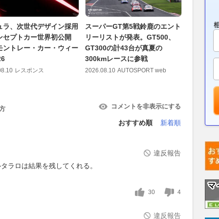
ュラ、次世代デザイン採用
スーパーGT第5戦鈴鹿のエント
KINTO
ンセプトカー世界初公開
リーリストが発表。GT500、
歳以下限
モントレー・カー・ウィー
GT300の計43台が真夏の
9800円
26
300kmレースに参戦
クサービ
08.10
レスポンス
2026.08.10
AUTOSPORT web
2026.08.10
コメントを非表示にする
方
おすすめ順
新着順
違反報告
ルタラロは結果を残してくれる。
30
4
違反報告