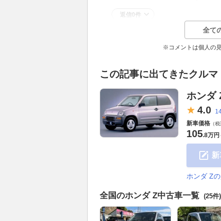
返信0件
全て
※コメントは個人の
この記事に出てきたクルマ
ホンダ 
4.
0
1
新車価格
（税
105
.
8万円
新
ホンダ Z
全国のホンダ Z中古車一覧
(25件)