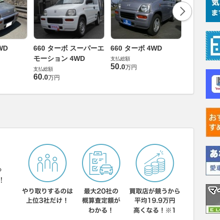
660 ス
WD
660 ターボ スーパーエ
660 ターボ 4WD
ョン 4WD
モーション 4WD
支払総額
50
.
支払総額
0
万円
支払総額
39
.
9
万円
60
.
0
万円
ら
！