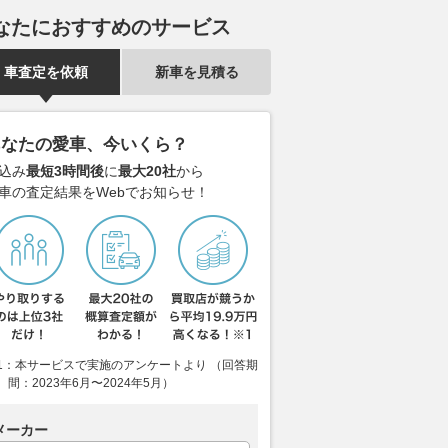
別仕様車2種も発売…
大口径スポーツマフラー「リー
えた異端児、
なたにおすすめのサービス
燃費11%向上・EV航続
ガマックス・トレイルマスタ
ク』【懐かし
ー」発売
2026.08.02
レス
車査定を依頼
新車を見積る
レスポンス
2026.08.05
レスポンス
あなたの愛車、今いくら？
込み
最短3時間後
に
最大20社
から
車の査定結果をWebでお知らせ！
1：本サービスで実施のアンケートより （回答期
間：2023年6月〜2024年5月）
メーカー