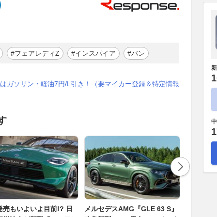
#フェアレディZ
#インスパイア
#バン
新
1
はガソリン・軽油7円/L引き！（要マイカー登録＆特定情報
す
中
1
発売もいよいよ目前!? 日
メルセデスAMG『GLE 63 S』
ボルボ V