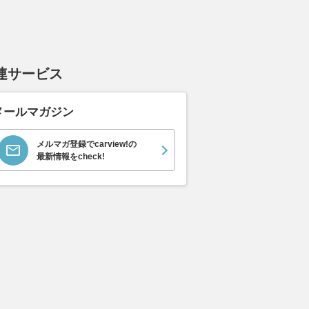
連サービス
メールマガジン
メルマガ登録でcarview!の
最新情報をcheck!