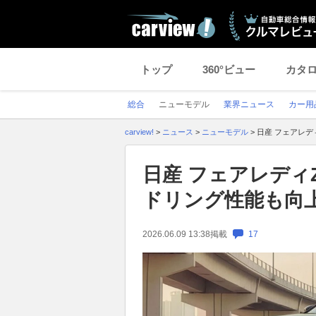
トップ
360°ビュー
カタ
総合
ニューモデル
業界ニュース
カー用
carview!
>
ニュース
>
ニューモデル
>
日産 フェアレデ
日産 フェアレディ
ドリング性能も向
2026.06.09 13:38
掲載
17