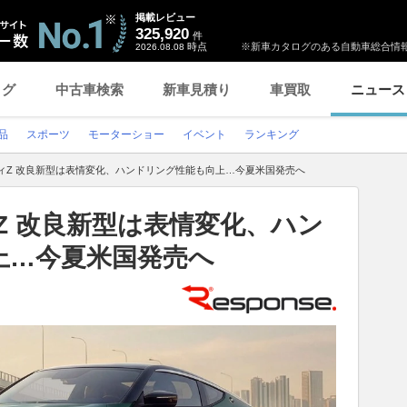
掲載レビュー
325,920
件
時点
※新車カタログのある自動車総合情報
2026.08.08
ログ
中古車検索
新車見積り
車買取
ニュース
品
スポーツ
モーターショー
イベント
ランキング
ィZ 改良新型は表情変化、ハンドリング性能も向上…今夏米国発売へ
Z 改良新型は表情変化、ハン
上…今夏米国発売へ