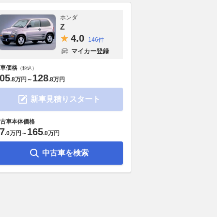
ホンダ
Z
4.
0
146件
マイカー登録
車価格
（税込）
05
128
.
8万円
～
.
8万円
新車見積りスタート
古車本体価格
7
165
.
0万円
～
.
0万円
中古車を検索
60に659万円の入門モ
HKS、レクサス『GX550』用
コンパクトSU