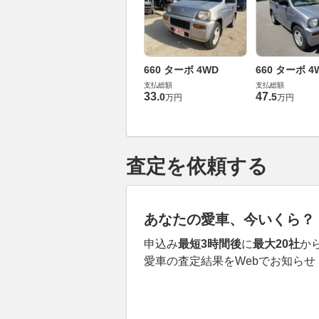
660 ターボ 4WD
660 ターボ 4
支払総額
支払総額
33
.
47
.
0
5
万円
万円
査定を依頼する
あなたの愛車、今いくら？
申込み
最短3時間後
に
最大20社
か
愛車の査定結果をWebでお知らせ