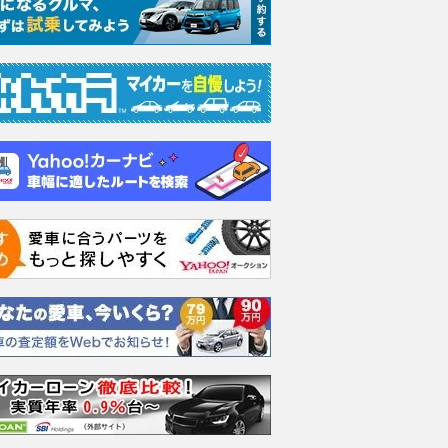
ーパーエモーシ
660 ターボ 4WD
660 ターボ 4WD
660 
支払総額
支払総額
支払総額
59
.
82
.
79
.
8
0
8
万円
万円
万