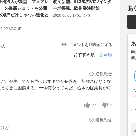
豪州法人が新型「フェアレ
改良新型、612馬力V8ツインタ
デル、特
あ
Z」の最新ショットを公開
ーボ搭載…欧州受注開始
PHEVは
説の顔”だけじゃない進化と
94km
2026.08.05
レスポンス
2026.08.05
08.02
VAGUE
コメントを非表示にする
い方
申
おすすめ順
新着順
愛
違反報告
んだ。発表してから売り出すまでが長過ぎ、新鮮さはなくな
減って更に困窮する。一体何やってんだ。栃木の従業員が可
37
9
※
違反報告
うけど。