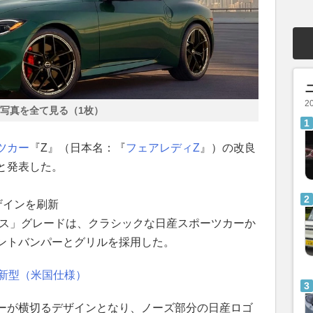
2
写真を全て見る（1枚）
ツカー
『Z』（日本名：『
フェアレディZ
』）の改良
と発表した。
ザインを刷新
ンス」グレードは、クラシックな日産スポーツカーか
ントバンパーとグリルを採用した。
良新型（米国仕様）
ーが横切るデザインとなり、ノーズ部分の日産ロゴ