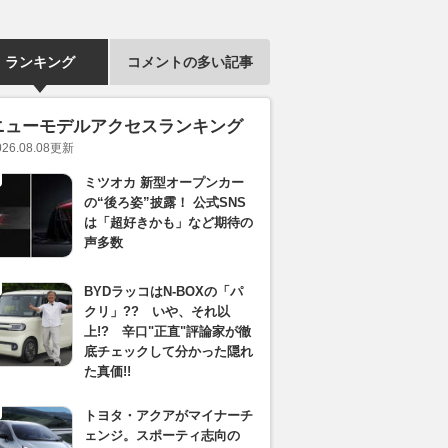
ランキング
コメントの多い記事
ニューモデルアクセスランキング
026.08.08
更新
ミツオカ 新型オープンカー
の“後ろ姿”披露！ 公式SNS
は「超好きかも」など期待の
声多数
BYDラッコはN-BOXの「パ
クリ」?? いや、それ以
上!? 辛口"正直"評論家が徹
底チェックして分かった隠れ
た真価!!
トヨタ・アクアがマイナーチ
ェンジ。スポーティ志向の