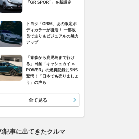
「GR SPORT」を新設定
トヨタ「GR86」あの限定ボ
ディカラーが復活！ 一部改
良で走り＆ビジュアルの魅力
アップ
「青森から鹿児島まで行け
る」日産『キャシュカイ e-
POWER』の燃費記録にSNS
驚愕！「日本でも売りましょ
う」の声も
全て見る
の記事に出てきたクルマ