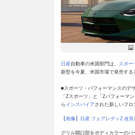
日産
自動車の米国部門は、
スポー
新型を今夏、米国市場で発売する
■スポーツ・パフォーマンスのデ
「Zスポーツ」と「Zパフォーマ
ら
インスパイア
された新しいフロ
【画像】日産 フェアレディZ 改
グリル開口部をボディカラーのバ