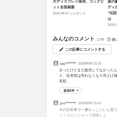
大ディスプレイ採用、コックピ
産の
ット全面刷新
ディ
“伝
2026.08.07
レスポンス
は
2026.
みんなのコメント
17件
使
この記事にコメントする
iau********
2026/6/09 15:15
分ったけどまだ販売してなかった
り、従来型は売れなくなり売上げ
哀想。
返信0件
jnv********
2026/6/09 16:42
今の日本車で一番かっこいいと思
トミカのミニカーで我慢しよ。