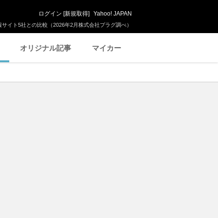
ログイン
[
新規取得
]
Yahoo! JAPAN
サイト5社との比較（2026年2月株式会社プラグ調べ）
オリジナル記事
マイカー