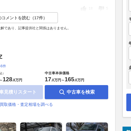
18
5
のコメントを読む（17件）
見解であり、記事提供社と関係はありません。
Z
46件
中古車本体価格
込）
128
17
165
～
.
8万円
.
0万円
～
.
0万円
車見積りスタート
中古車を検索
の買取価格・査定相場を調べる