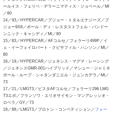
ールイス・フェリペ・デラーニマティス・ジョベール／MI
／80
14／93／HYPERCAR／プジョー・トタルエナジーズ／プ
ジョー9X8／ポール・ディ・レスタストフェル・バンドー
ンニック・キャシディ／MI／80
15／83／HYPERCAR／AFコルセ／フェラーリ499P／イ
ェ・イーフェイロバート・クビサフィル・ハンソン／MI／
80
16／19／HYPERCAR／ジェネシス・マグマ・レーシング
／ジェネシスGMR-001ハイブリッド／マシュー・ジャミネ
ポール・ループ・シャタンダニエル・ジュンカデラ／MI／
73
17／21／LMGT3／ビスタAFコルセ／フェラーリ296 LMG
T3エボ／フランソワ・エリオサイモン・マンアレッシオ・
ロベラ／GY／73
18／88／LMGT3／プロトン・コンペティション／
フォー