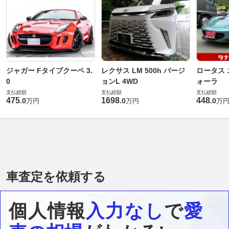
ジャガー Fタイプクーペ 3.
レクサス LM 500h バージ
ロータス 
0
ョンL 4WD
ォーラ
支払総額
支払総額
支払総額
475
1698
448
.
0
.
0
.
0
万円
万円
万
車査定を依頼する
個人情報
入力なし
で
愛