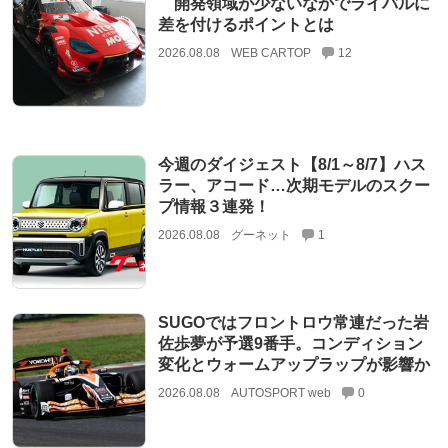
開発領域が少ないなかでライバルに
差を付けるポイントとは
2026.08.08
WEB CARTOP
12
今週のダイジェスト【8/1～8/7】ハス
ラー、アコード…次期モデルのスクー
プ情報３連発！
2026.08.08
グーネット
1
SUGOではフロントロウ常連だった岩
佐歩夢が予選9番手。コンディション
変化とウォームアップラップが影響か
2026.08.08
AUTOSPORT web
0