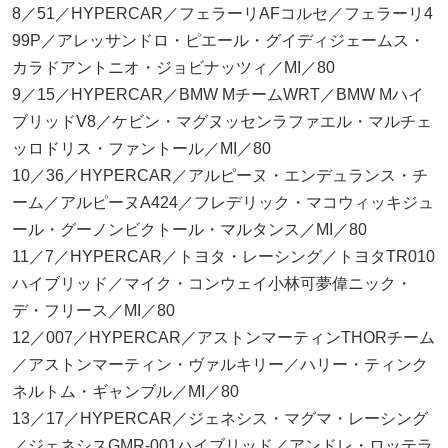
8／51／HYPERCAR／フェラーリAFコルセ／フェラーリ4
99P／アレッサンドロ・ピエール・グイディジェームス・
カラドアントニオ・ジョビナッツィ／MI／80
9／15／HYPERCAR／BMW MチームWRT／BMW Mハイ
ブリッドV8／ケビン・マグヌッセンラファエル・マルチェ
ッロドリス・ファントール／MI／80
10／36／HYPERCAR／アルピーヌ・エンデュランス・チ
ーム／アルピーヌA424／フレデリック・マコウィッキジュ
ール・グーノンビクトール・マルタンス／MI／80
11／7／HYPERCAR／トヨタ・レーシング／トヨタTR010
ハイブリッド／マイク・コンウェイ小林可夢偉ニック・
デ・フリース／MI／80
12／007／HYPERCAR／アストンマーティンTHORチーム
／アストンマーティン・ヴァルキリー／ハリー・ティンク
ネルトム・ギャンブル／MI／80
13／17／HYPERCAR／ジェネシス・マグマ・レーシング
／ジェネシスGMR-001ハイブリッド／アンドレ・ロッテラ