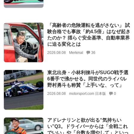
「高齢者の危険運転を逃がさない」 試
験合格でも事故「約4.5倍」はなぜ起き
たのか？ 揺らぐ安全基準、自動車業界
に迫る変化とは
2026.08.08
Merkmal
36
東北出身・小林利徠斗がSUGO戦予選
6番手で沸かせる。同世代のライバル
野村勇斗も称賛「上手いな、って」
2026.08.08
motorsport.com 日本版
0
アドレナリンと欲が出る“気持ちい
い”Q3。ドライバーからは「全戦これ
でいい」や「台数を増やして」といっ