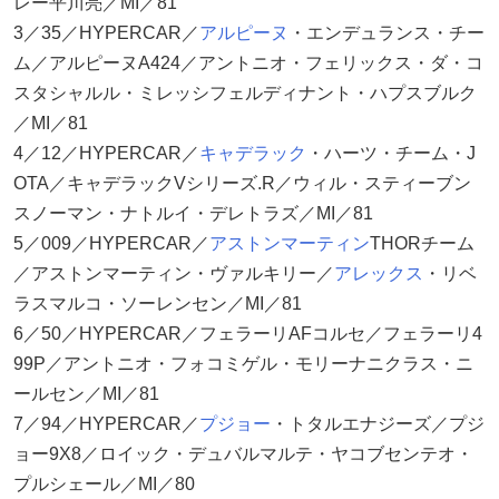
レー平川亮／MI／81
3／35／HYPERCAR／
アルピーヌ
・エンデュランス・チー
ム／アルピーヌA424／アントニオ・フェリックス・ダ・コ
スタシャルル・ミレッシフェルディナント・ハプスブルク
／MI／81
4／12／HYPERCAR／
キャデラック
・ハーツ・チーム・J
OTA／キャデラックVシリーズ.R／ウィル・スティーブン
スノーマン・ナトルイ・デレトラズ／MI／81
5／009／HYPERCAR／
アストンマーティン
THORチーム
／アストンマーティン・ヴァルキリー／
アレックス
・リベ
ラスマルコ・ソーレンセン／MI／81
6／50／HYPERCAR／フェラーリAFコルセ／フェラーリ4
99P／アントニオ・フォコミゲル・モリーナニクラス・ニ
ールセン／MI／81
7／94／HYPERCAR／
プジョー
・トタルエナジーズ／プジ
ョー9X8／ロイック・デュバルマルテ・ヤコブセンテオ・
プルシェール／MI／80