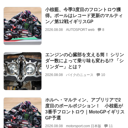
小椋藍、今季3度目のフロントロウ獲
得。ポールはレコード更新のマルティ
ン／第12戦イギリスGP
2026.08.08
AUTOSPORT web
8
エンジンの心臓部を支える筒！ シリン
ダー数によって乗り味も変わる!? 「シ
リンダー」とは？
2026.08.08
バイクのニュース
10
ホルヘ・マルティン、アプリリアで2
度目のポールポジション！ 小椋藍が
3番手フロントロウ｜MotoGPイギリス
GP予選
2026.08.08
motorsport.com 日本版
11