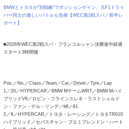
BMWとトヨタが“別戦略”でポジションゲイン。元F1ドライ
バー同士の激しいバトルも勃発【WEC第2戦スパ／前半レ
ポート】
■2026年WEC第2戦スパ・フランコルシャン決勝途中経過
スタート3時間後
Pos.／No.／Class／Team／Car／Driver／Tyre／Lap
1／20／HYPERCAR／BMW MチームWRT／BMW Mハイ
ブリッドV8／ロビン・フラインスレネ・ラストシェルド
ン・ファン・デル・リンデ／MI／81
2／8／HYPERCAR／トヨタ・レーシング／トヨタTR010
ハイブリッド／セバスチャン・ブエミブレンドン・ハート