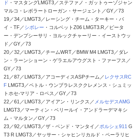
ド
・マスタングLMGT3／ステファノ・ガットゥーゾジャン
マルコ・レボラートローガン・サージェント／GY／73
19／34／LMGT3／レーシング・チーム・ターキー・バ
イ・TF／
シボレー
・コルベットZ06 LMGT3.R／ピータ
ー・デンプシーサリ・ヨルックチャーリー・イーストウッ
ド／GY／73
20／32／LMGT3／チームWRT／BMW M4 LMGT3／ダレ
ン・ラーンショーン・ゲラエルアウグスト・ファーフス／
GY／73
21／87／LMGT3／アコーディスASPチーム／
レクサス
RC
F
LMGT3／ペトル・ウンブラレスククレメンス・シュミッ
トホセ-マリア・ロペス／GY／73
22／61／LMGT3／アイアン・リンクス／
メルセデスAMG
LMGT3／マーティン・ベリールイ・アンドラーデマキシ
ム・マルタン／GY／73
23／92／LMGT3／ザ・ベンド・マンタイ／
ポルシェ911
G
T3 R LMGT3／ヤッサー・シャヒンリカルド・ペーラリヒ