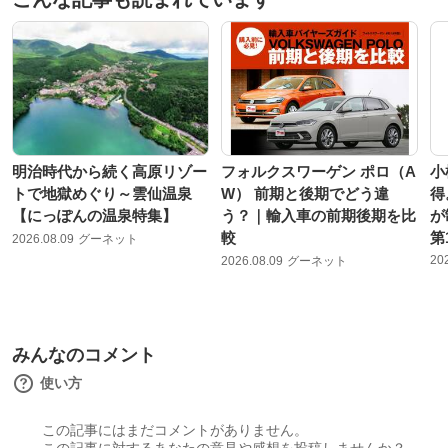
明治時代から続く高原リゾー
フォルクスワーゲン ポロ（A
小
トで地獄めぐり～雲仙温泉
W） 前期と後期でどう違
得
【にっぽんの温泉特集】
う？｜輸入車の前期後期を比
が
較
第
2026.08.09
グーネット
20
2026.08.09
グーネット
みんなのコメント
使い方
この記事にはまだコメントがありません。
この記事に対するあなたの意見や感想を投稿しませんか？