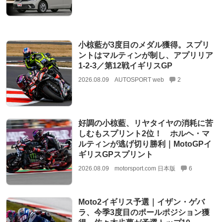
小椋藍が3度目のメダル獲得。スプリ
ントはマルティンが制し、アプリリア
1-2-3／第12戦イギリスGP
2026.08.09
AUTOSPORT web
2
好調の小椋藍、リヤタイヤの消耗に苦
しむもスプリント2位！ ホルヘ・マ
ルティンが逃げ切り勝利｜MotoGPイ
ギリスGPスプリント
2026.08.09
motorsport.com 日本版
6
Moto2イギリス予選｜イザン・ゲバ
ラ、今季3度目のポールポジション獲