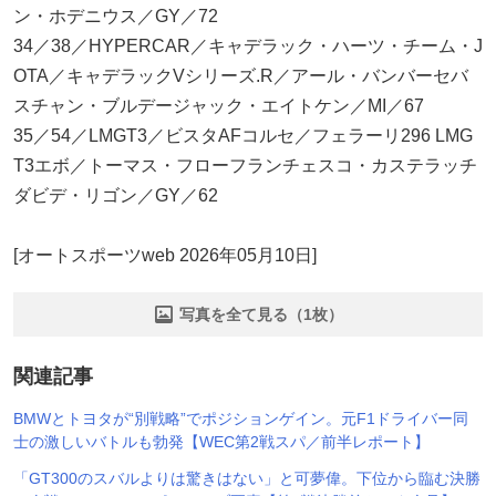
ン・ホデニウス／GY／72
34／38／HYPERCAR／キャデラック・ハーツ・チーム・J
OTA／キャデラックVシリーズ.R／アール・バンバーセバ
スチャン・ブルデージャック・エイトケン／MI／67
35／54／LMGT3／ビスタAFコルセ／フェラーリ296 LMG
T3エボ／トーマス・フローフランチェスコ・カステラッチ
ダビデ・リゴン／GY／62
[オートスポーツweb 2026年05月10日]
写真を全て見る（1枚）
関連記事
BMWとトヨタが“別戦略”でポジションゲイン。元F1ドライバー同
士の激しいバトルも勃発【WEC第2戦スパ／前半レポート】
「GT300のスバルよりは驚きはない」と可夢偉。下位から臨む決勝