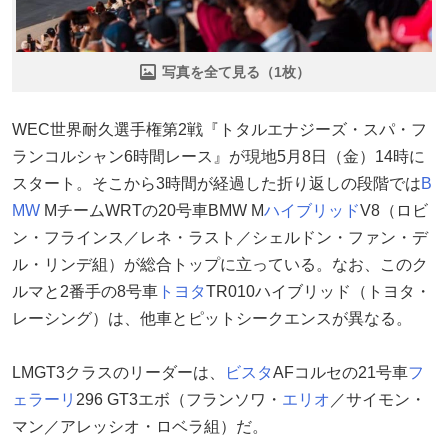
写真を全て見る（1枚）
WEC世界耐久選手権第2戦『トタルエナジーズ・スパ・フ
ランコルシャン6時間レース』が現地5月8日（金）14時に
スタート。そこから3時間が経過した折り返しの段階では
B
MW
MチームWRTの20号車BMW M
ハイブリッド
V8（ロビ
ン・フラインス／レネ・ラスト／シェルドン・ファン・デ
ル・リンデ組）が総合トップに立っている。なお、このク
ルマと2番手の8号車
トヨタ
TR010ハイブリッド（トヨタ・
レーシング）は、他車とピットシークエンスが異なる。
LMGT3クラスのリーダーは、
ビスタ
AFコルセの21号車
フ
ェラーリ
296 GT3エボ（フランソワ・
エリオ
／サイモン・
マン／アレッシオ・ロベラ組）だ。