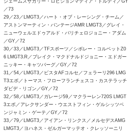
ジェームスザカリー・ロビションマティア・ドルディ／GY
／73
29／23／LMGT3／ハート・オブ・レーシング・チーム／
アストンマーティン・バンテージAMR LMGT3／グレイ・
ニューウェルエドゥアルド・バリチェロジョニー・アダム
／GY／72
30／33／LMGT3／TFスポーツ／シボレー・コルベットZ0
6 LMGT3.R／ブレイク・マクドナルドジョニー・エドガー
ニッキー・キャツバーグ／GY／72
31／54／LMGT3／ビスタAFコルセ／フェラーリ296 LMG
T3エボ／トーマス・フローフランチェスコ・カステラッチ
ダビデ・リゴン／GY／72
32／58／LMGT3／ガレージ59／マクラーレン720S LMGT
3エボ／アレクサンダー・ウエストフィン・ゲルシッツベ
ンジャミン・ゲーテ／GY／72
33／79／LMGT3／アイアン・リンクス／メルセデスAMG
LMGT3／ヨハネス・ゼルガーマッテオ・クレッソーニリ