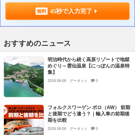
45秒で入力完了
おすすめのニュース
明治時代から続く高原リゾートで地獄
めぐり～雲仙温泉【にっぽんの温泉特
集】
2026.08.09
グーネット
0
フォルクスワーゲン ポロ（AW） 前期
と後期でどう違う？｜輸入車の前期後
期を比較
2026.08.09
グーネット
0