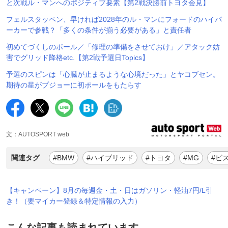
と次戦ル・マンへのポジティブ要素【第2戦決勝前トヨタ会見】
フェルスタッペン、早ければ2028年のル・マンにフォードのハイパ
ーカーで参戦？「多くの条件が揃う必要がある」と責任者
初めてづくしのポール／「修理の準備をさせておけ」／アタック妨
害でグリッド降格etc.【第2戦予選日Topics】
予選のスピンは「心臓が止まるような心境だった」とヤコブセン。
期待の星がプジョーに初ポールをもたらす
文：AUTOSPORT web
関連タグ
#BMW
#ハイブリッド
#トヨタ
#MG
#ビ
【キャンペーン】8月の毎週金・土・日はガソリン・軽油7円/L引
き！（要マイカー登録＆特定情報の入力）
こんな記事も読まれています