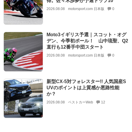
得。佐々木歩夢が予選トップ10
2026.08.08
motorsport.com 日本版
0
Moto3イギリス予選｜スコット・オグ
デン、今季初ポール！ 山中琉聖、Q2
直行も12番手中団スタート
2026.08.08
motorsport.com 日本版
0
新型CX-5対フォレスター!! 人気国産S
UVのポイントは上質感か悪路性能
か？
2026.08.08
ベストカーWeb
12