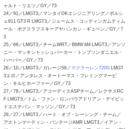
ャルト・リエツ／GY／73
24／91／LMGT3／マンタイDKエンジニアリング／ポルシ
ェ911 GT3 R LMGT3／ジェームス・コッティンガムティム
ール・ボグスラフスキーアヤハンカン・ギュベン／GY／7
3
25／69／LMGT3／チームWRT／BMW M4 LMGT3／アンソ
ニー・マッキントッシュパーカー・トンプソンダニエル・
ハーパー／GY／73
26／10／LMGT3／ガレージ59／
マクラーレン
720S
LMGT
3エボ／アンタレス・オートーマス・フレミングマービ
ン・キルヒホーファー／GY／73
27／78／LMGT3／アコーディスASPチーム／レクサスRC
F LMGT3／トム・ファン・ロンパウアドリアン・デイビッ
ドエステバン・マッソン／GY／73
28／27／LMGT3／ハート・オブ・レーシング・チーム／
アストンマーティン・バンテージAMR LMGT3／イアン・