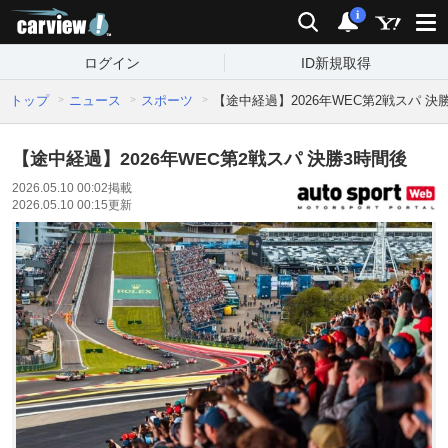
carview!
検索
通知
i
ログイン
ID新規取得
トップ
ニュース
スポーツ
【途中経過】2026年WEC第2戦スパ 決
【途中経過】2026年WEC第2戦スパ 決勝3時間後
2026.05.10 00:02
掲載
2026.05.10 00:15
更新