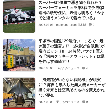
スーパーGT優勝で憑き物も取れた？
スーパーフォーミュラ第8戦で予選Q3
進出の牧野任祐、表情も明るく「今ま
でと違うメンタルで臨めている」
2026.08.08
motorsport.com 日本版
0
平塚市の国道129号沿い まるで「焼
き菓子の迷宮」!? 多様な“自販機”が
店内ビッシリ!! 24時間いつでも買え
る「湘南クッキーアウトレット」は足
を伸ばす価値アリ
2026.08.08
バイクのニュース
4
「滑走路がいらない戦闘機」が現実
に!? 海自も導入した無人機メーカーが
描く未来とは空戦そのものを変えかね
ない存在
2026.08.08
乗りものニュース
9