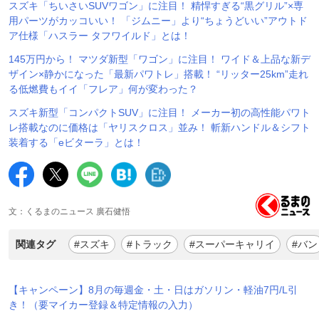
スズキ「ちいさいSUVワゴン」に注目！ 精悍すぎる“黒グリル”×専
用パーツがカッコいい！ 「ジムニー」より“ちょうどいい”アウトド
ア仕様「ハスラー タフワイルド」とは！
145万円から！ マツダ新型「ワゴン」に注目！ ワイド＆上品な新デ
ザイン×静かになった「最新パワトレ」搭載！ “リッター25km”走れ
る低燃費もイイ「フレア」何が変わった？
スズキ新型「コンパクトSUV」に注目！ メーカー初の高性能パワト
レ搭載なのに価格は「ヤリスクロス」並み！ 斬新ハンドル＆シフト
装着する「eビターラ」とは！
文：くるまのニュース 廣石健悟
関連タグ
#スズキ
#トラック
#スーパーキャリイ
#バン
【キャンペーン】8月の毎週金・土・日はガソリン・軽油7円/L引
き！（要マイカー登録＆特定情報の入力）