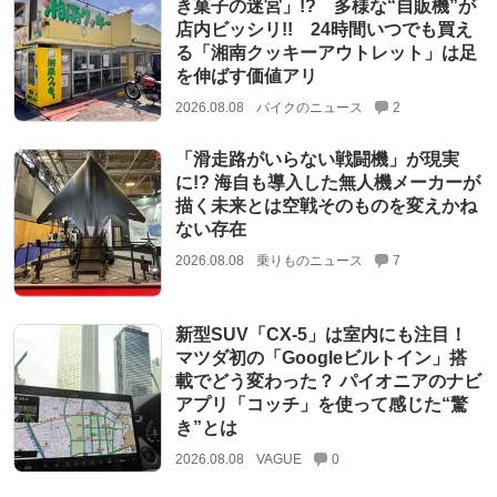
き菓子の迷宮」!? 多様な“自販機”が
店内ビッシリ!! 24時間いつでも買え
る「湘南クッキーアウトレット」は足
を伸ばす価値アリ
2026.08.08
バイクのニュース
2
「滑走路がいらない戦闘機」が現実
に!? 海自も導入した無人機メーカーが
描く未来とは空戦そのものを変えかね
ない存在
2026.08.08
乗りものニュース
7
新型SUV「CX-5」は室内にも注目！
マツダ初の「Googleビルトイン」搭
載でどう変わった？ パイオニアのナビ
アプリ「コッチ」を使って感じた“驚
き”とは
2026.08.08
VAGUE
0