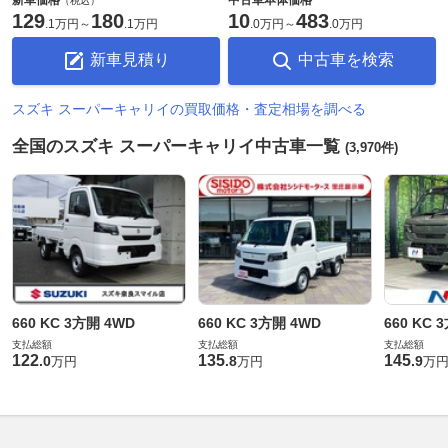
（税込）
129
180
10
483
.
1万円
～
.
1万円
.
0万円
～
.
0万円
新車見積り
中古車を検索
スズキ スーパーキャリイの買取価格・査定相場を調べる
全国のスズキ スーパーキャリイ中古車一覧
(3,970件)
660 KC 3方開 4WD
660 KC 3方開 4WD
660 KC 
支払総額
支払総額
支払総額
122
135
145
.
0
.
8
.
9
万円
万円
万