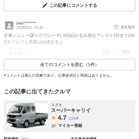
この記事にコメントする
swa********
違反報告
2026/5/11 15:35
全車ジムニー譲りのブレーキLSD(ぬかるみ脱出アシスト)付きで2W
Dモデルでも悪路は結構走るよ
0
0
返信0件
全てのコメントを読む（1件）
※コメントは個人の見解であり、記事提供社と関係はありません。
この記事に出てきたクルマ
スズキ
スーパーキャリイ
4.
7
115件
マイカー登録
新車価格
中古車本体価格