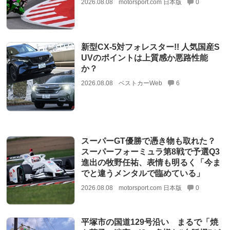
2026.08.08
motorsport.com 日本版
0
新型CX-5対フォレスター!! 人気国産S
UVのポイントは上質感か悪路性能
か？
2026.08.08
ベストカーWeb
6
スーパーGT優勝で憑き物も取れた？
スーパーフォーミュラ第8戦で予選Q3
進出の牧野任祐、表情も明るく「今ま
でと違うメンタルで臨めている」
2026.08.08
motorsport.com 日本版
0
平塚市の国道129号沿い まるで「焼