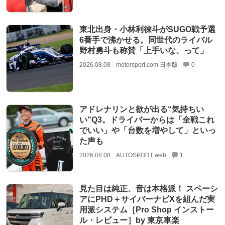
東北出身・小林利徠斗がSUGO戦予選
6番手で沸かせる。同世代のライバル
野村勇斗も称賛「上手いな、って」
2026.08.08
motorsport.com 日本版
0
アドレナリンと欲が出る“気持ちい
い”Q3。ドライバーからは「全戦これ
でいい」や「台数を増やして」といっ
た声も
2026.08.08
AUTOSPORT web
1
見た目は純正、音は本格派！ スペーシ
アにPHD＋サイバーナビXを組んだ実
用派システム［Pro Shop インストー
ル・レビュー］by 東京車楽