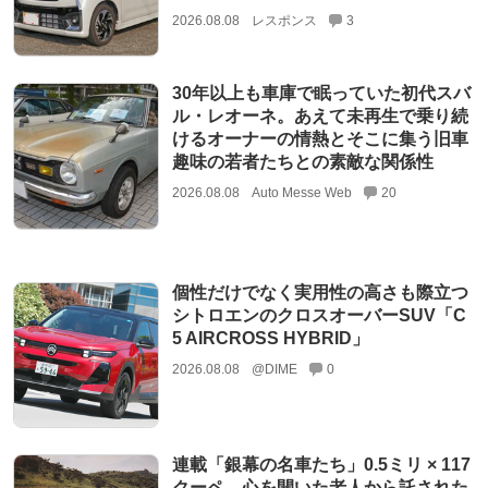
2026.08.08
レスポンス
3
30年以上も車庫で眠っていた初代スバ
ル・レオーネ。あえて未再生で乗り続
けるオーナーの情熱とそこに集う旧車
趣味の若者たちとの素敵な関係性
2026.08.08
Auto Messe Web
20
個性だけでなく実用性の高さも際立つ
シトロエンのクロスオーバーSUV「C
5 AIRCROSS HYBRID」
2026.08.08
@DIME
0
連載「銀幕の名車たち」0.5ミリ × 117
クーペ 心を開いた老人から託された