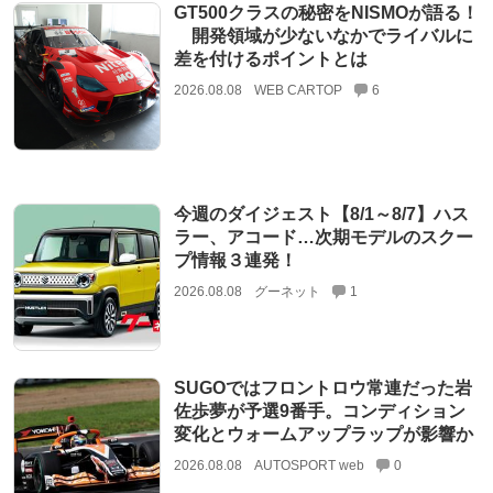
GT500クラスの秘密をNISMOが語る！
開発領域が少ないなかでライバルに
差を付けるポイントとは
2026.08.08
WEB CARTOP
6
今週のダイジェスト【8/1～8/7】ハス
ラー、アコード…次期モデルのスクー
プ情報３連発！
2026.08.08
グーネット
1
SUGOではフロントロウ常連だった岩
佐歩夢が予選9番手。コンディション
変化とウォームアップラップが影響か
2026.08.08
AUTOSPORT web
0