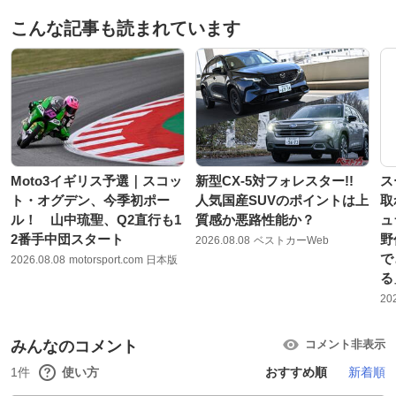
こんな記事も読まれています
Moto3イギリス予選｜スコッ
新型CX-5対フォレスター!!
ス
ト・オグデン、今季初ポー
人気国産SUVのポイントは上
取
ル！ 山中琉聖、Q2直行も1
質感か悪路性能か？
ュ
2番手中団スタート
野
2026.08.08
ベストカーWeb
で
2026.08.08
motorsport.com 日本版
る
20
みんなのコメント
コメント非表示
1件
使い方
おすすめ順
新着順