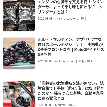
エンジンの心臓部を支える筒！ シリン
ダー数によって乗り味も変わる!? 「シ
リンダー」とは？
2026.08.08
バイクのニュース
9
ホルヘ・マルティン、アプリリアで2
度目のポールポジション！ 小椋藍が
3番手フロントロウ｜MotoGPイギリス
GP予選
2026.08.08
motorsport.com 日本版
9
「高齢者の危険運転を逃がさない」 試
験合格でも事故「約4.5倍」はなぜ起き
たのか？ 揺らぐ安全基準、自動車業界
に迫る変化とは
2026.08.08
Merkmal
29