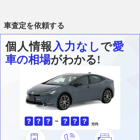
車査定を依頼する
個人情報
入力なし
で
愛
車の相場
がわかる!