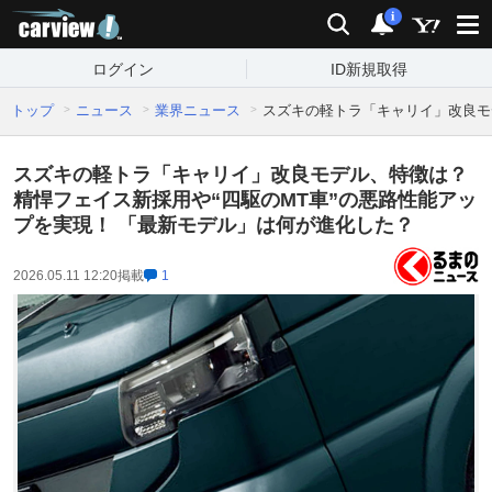
carview!
検索
通知
i
ログイン
ID新規取得
トップ
ニュース
業界ニュース
スズキの軽トラ「キャリイ」改良モ
スズキの軽トラ「キャリイ」改良モデル、特徴は？
精悍フェイス新採用や“四駆のMT車”の悪路性能アッ
プを実現！ 「最新モデル」は何が進化した？
2026.05.11 12:20
掲載
1