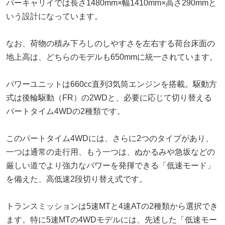
パーキャリイでは長さ1480mm×幅1410mm×高さ290mmと
いう設計になっています。
なお、荷物の積み下ろしのしやすさを左右する荷台床面の
地上高は、どちらのモデルも650mmに統一されています。
パワーユニットは660cc直列3気筒エンジンを搭載。駆動方
式は後輪駆動（FR）の2WDと、必要に応じて切り替える
パートタイム4WDの2種類です。
このパートタイム4WDには、さらに2つのタイプがあり、
一つは通常の走行用、もう一つは、ぬかるみや急坂などの
厳しい道でより強力なパワーを発揮できる「低速モード」
を備えた、高低速2段切り替え式です。
トランスミッションは5速MTと4速ATの2種類から選択でき
ます。特に5速MTの4WDモデルには、先述した「低速モー