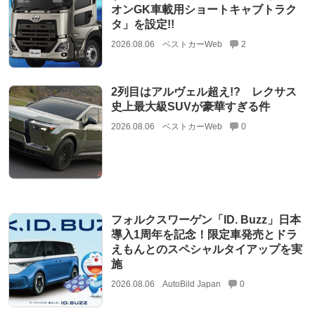
オンGK車載用ショートキャブトラク
タ」を設定!!
2026.08.06
ベストカーWeb
2
2列目はアルヴェル超え!? レクサス
史上最大級SUVが豪華すぎる件
2026.08.06
ベストカーWeb
0
フォルクスワーゲン「ID. Buzz」日本
導入1周年を記念！限定車発売とドラ
えもんとのスペシャルタイアップを実
施
2026.08.06
AutoBild Japan
0