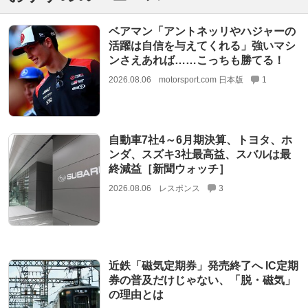
ベアマン「アントネッリやハジャーの
活躍は自信を与えてくれる」強いマシ
ンさえあれば……こっちも勝てる！
2026.08.06
motorsport.com 日本版
1
自動車7社4～6月期決算、トヨタ、ホ
ンダ、スズキ3社最高益、スバルは最
終減益［新聞ウォッチ］
2026.08.06
レスポンス
3
近鉄「磁気定期券」発売終了へ IC定期
券の普及だけじゃない、「脱・磁気」
の理由とは