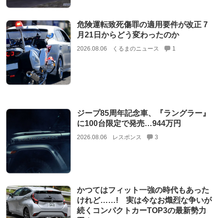
危険運転致死傷罪の適用要件が改正 7
月21日からどう変わったのか
2026.08.06
くるまのニュース
1
ジープ85周年記念車、『ラングラー』
に100台限定で発売…944万円
2026.08.06
レスポンス
3
かつてはフィット一強の時代もあった
けれど……! 実は今なお熾烈な争いが
続くコンパクトカーTOP3の最新勢力