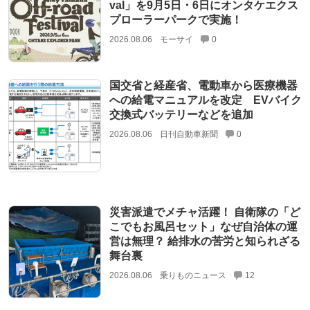
val」を9月5日・6日にオンタケエクス
プローラーパークで実施！
2026.08.06
モーサイ
0
国交省と経産省、電動車から医療機器
への給電マニュアルを改定 EVバイク
交換式バッテリーなどを追加
2026.08.06
日刊自動車新聞
0
災害派遣でメチャ活躍！ 自衛隊の「ど
こでもお風呂セット」なぜ自治体の運
営は無理？ 給排水の苦労と知られざる
舞台裏
2026.08.06
乗りものニュース
12