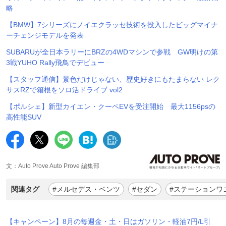
略
【BMW】7シリーズにノイエクラッセ技術を投入したビッグマイナ
ーチェンジモデルを発表
SUBARUが全日本ラリーにBRZの4WDマシンで参戦 GW明けの第
3戦YUHO Rally飛鳥でデビュー
【スタッフ通信】景色だけじゃない、歴史好きにもたまらない レク
サスRZで箱根をソロ活ドライブ vol2
【ポルシェ】新型カイエン・クーペEVを受注開始 最大1156psの
高性能SUV
文：Auto Prove Auto Prove 編集部
関連タグ
#メルセデス・ベンツ
#セダン
#ステーションワ
【キャンペーン】8月の毎週金・土・日はガソリン・軽油7円/L引