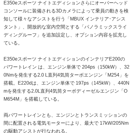
E350eスポーツ ナイトエディションさらにオーバーヘッド
コンソールに装備される3Dカメラによって乗員の動きを検
知して様々なアシストを行う「MBUX インテリア･アシス
タント」、開放的な室内空間とする「パノラミックスライ
ディングルーフ」を追加設定し、オプション内容を拡充し
ている。
E350eスポーツ ナイトエディションのインテリアE200の
パワートレイン は、エンジン単体で 204ps（150kW）、32
0Nmを発生する2.0 L直列4気筒ターボエンジン「M254」を
搭載。E220dは、エンジン単体で 197ps（145kW）、440N
mを発生する2.0L直列4気筒ターボディーゼルエンジン「O
M654M」を搭載している。
両パワートレインとも、エンジンとトランスミッションの
間に配置される電気モーターにより、最大で 17kW/205Nm
の駆動アシストが行なわれる。