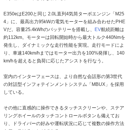
E350eはE200と同じ 2.0L直列4気筒ターボエンジン「M25
4」に、最高出力95kWの電気モーターを組み合わせたPHE
Vだ。容量25.4kWhのバッテリーを搭載し、
EV
航続距離は
約112km。モーターは回転開始時から最大トルク440Nmを
発生し、ダイナミックな走行性能を実現。走行モードによ
り、車速140km/hまではモーター出力を100%発揮し、140
km/hを超えると負荷に応じたアシストを行なう。
室内のインターフェースは、より自然な会話形の第3世代
の対話型インフォテインメントシステム「MBUX」を採用
している。
その他に直感的に操作できるタッチスクリーンや、ステア
リングホイールのタッチコントロールボタンも備えてお
り、ドライバーの好みや運転状況に応じて複数の操作方法