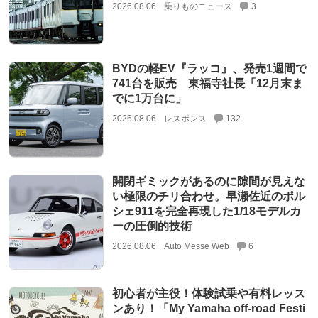
2026.08.06
乗りものニュース
3
BYDの軽EV『ラッコ』、発売1週間で
741台を販売 東福寺社長「12月末ま
でに1万台に」
2026.08.06
レスポンス
132
開閉ギミックがあるのに隙間が見えな
い極限のチリ合わせ。早瀬佐近のポル
シェ911を完全再現した1/18モデルカ
ーの圧倒的技術
2026.08.06
Auto Messe Web
6
初心者が主役！体験試乗や有料レッス
ンあり！「My Yamaha off-road Festi