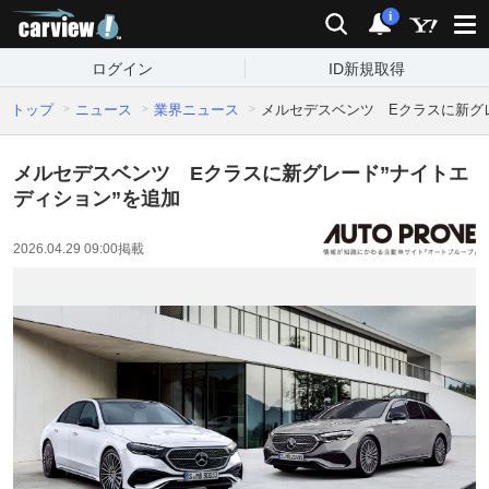
carview!
検索
通知
i
ログイン
ID新規取得
トップ
ニュース
業界ニュース
メルセデスベンツ Eクラスに新グ
メルセデスベンツ Eクラスに新グレード”ナイトエ
ディション”を追加
2026.04.29 09:00
掲載