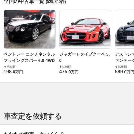
全国の中古車一覧
(529,840件)
ベントレー コンチネンタル
ジャガー Fタイプクーペ 3.
アストンマ
フライングスパー 6.0 4WD
0
ァンテー
支払総額
支払総額
支払総額
198
475
589
.
0
.
0
.
0
万円
万円
万
車査定を依頼する