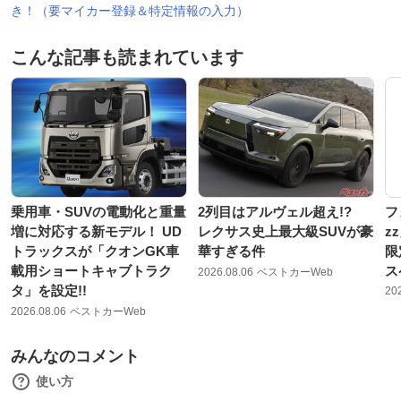
き！（要マイカー登録＆特定情報の入力）
こんな記事も読まれています
乗用車・SUVの電動化と重量
2列目はアルヴェル超え!?
フ
増に対応する新モデル！ UD
レクサス史上最大級SUVが豪
z
トラックスが「クオンGK車
華すぎる件
限
載用ショートキャブトラク
ス
2026.08.06
ベストカーWeb
タ」を設定!!
20
2026.08.06
ベストカーWeb
みんなのコメント
使い方