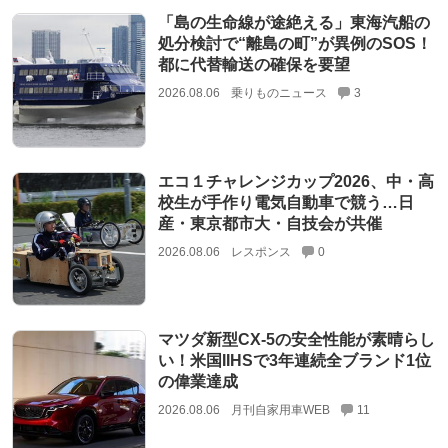
「島の生命線が途絶える」東海汽船の
処分検討で“離島の町”が異例のSOS！
都に代替輸送の確保を要望
2026.08.06
乗りものニュース
3
エコ１チャレンジカップ2026、中・高
校生が手作り電気自動車で競う…日
産・東京都市大・自技会が共催
2026.08.06
レスポンス
0
マツダ新型CX-5の安全性能が素晴らし
い！米国IIHSで3年連続全ブランド1位
の偉業達成
2026.08.06
月刊自家用車WEB
11