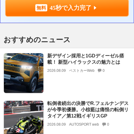
45秒で入力完了
おすすめのニュース
新デザイン採用と1GDディーゼル搭
載！ 新型ハイラックスの魅力とは
2026.08.09
ベストカーWeb
0
転倒者続出の決勝でR.フェルナンデス
が今季初優勝。小椋藍は痛恨の転倒リ
タイア／第12戦イギリスGP
2026.08.09
AUTOSPORT web
0