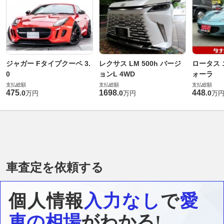
ジャガー Fタイプクーペ 3.
レクサス LM 500h バージ
ロータス 
0
ョンL 4WD
ォーラ
支払総額
支払総額
支払総額
475
1698
448
.
0
.
0
.
0
万円
万円
万
車査定を依頼する
個人情報
入力なし
で
愛
車の相場
がわかる!