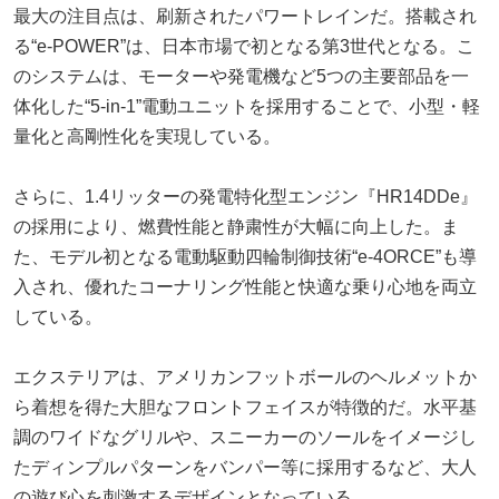
最大の注目点は、刷新されたパワートレインだ。搭載され
る“e-POWER”は、日本市場で初となる第3世代となる。こ
のシステムは、モーターや発電機など5つの主要部品を一
体化した“5-in-1”電動ユニットを採用することで、小型・軽
量化と高剛性化を実現している。
さらに、1.4リッターの発電特化型エンジン『HR14DDe』
の採用により、燃費性能と静粛性が大幅に向上した。ま
た、モデル初となる電動駆動四輪制御技術“e-4ORCE”も導
入され、優れたコーナリング性能と快適な乗り心地を両立
している。
エクステリアは、アメリカンフットボールのヘルメットか
ら着想を得た大胆なフロントフェイスが特徴的だ。水平基
調のワイドなグリルや、スニーカーのソールをイメージし
たディンプルパターンをバンパー等に採用するなど、大人
の遊び心を刺激するデザインとなっている。