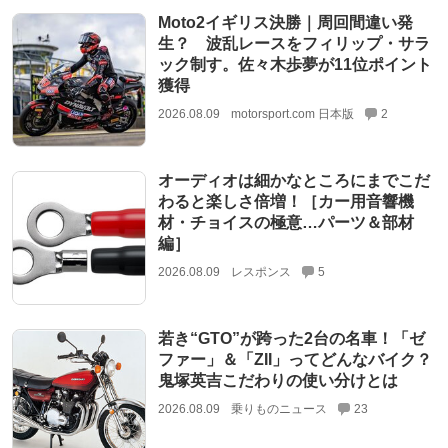
Moto2イギリス決勝｜周回間違い発
生？ 波乱レースをフィリップ・サラ
ック制す。佐々木歩夢が11位ポイント
獲得
2026.08.09
motorsport.com 日本版
2
オーディオは細かなところにまでこだ
わると楽しさ倍増！［カー用音響機
材・チョイスの極意…パーツ＆部材
編］
2026.08.09
レスポンス
5
若き“GTO”が跨った2台の名車！「ゼ
ファー」＆「ZII」ってどんなバイク？
鬼塚英吉こだわりの使い分けとは
2026.08.09
乗りものニュース
23