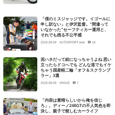
「僕のミスジャッジです。イゴールに
申し訳ない」と伊沢監督。“間違って
いなかった”セーフティカー運用と、
それでも残る不公平感
2026.08.09
AUTOSPORT web
18
泥ハネだって絵になっちゃうよね 思い
立ったらドコへでも どんな道でもイケ
ちゃう国産軽二輪「オフ＆スクランブ
ラー」3選
2026.08.09
VAGUE
7
「内容は素晴らしいから俺を信じ
ろ」。ディーノ246GTの不人気色を即
決し、親子で慈しむカーライフ