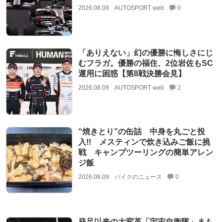
2026.08.09
AUTOSPORT web
0
「ありえない」幻の優勝に悔しさにじ
むフラガ。優勝の福住、2位岩佐もSC
運用に困惑【第8戦決勝会見】
2026.08.09
AUTOSPORT web
2
“焼きとり”の缶詰 中身を丸ごと投
入!! メスティンで炊き込みご飯に挑
戦 キャンプツーリングの簡単アレン
ジ飯
2026.08.09
バイクのニュース
0
発足以来の大変革「宇宙自衛隊」まも