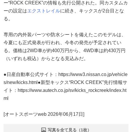
ー“ROCK CREEK”の情報も先行公開された。同カスタムカ
ーの設定は
エクストレイル
に続き、キックスが2台目とな
る。
専用の内外装パーツや防水シートを備えたこのモデルは、
今夏にも正式発表が行われ、今冬の発売が予定されてい
る。価格は2WD車が約400万円から、4WD車は約430万円
（いずれも税込）からとなる見込みだ。
●日産自動車公式サイト：https://www3.nissan.co.jp/vehicle
s/new/kicks.html●新型キックス“ROCK CREEK”先行情報サ
イト：https://www.autech.co.jp/sv/kicks_rockcreek/index.ht
ml
[オートスポーツweb 2026年06月17日]
写真を全て見る（1枚）