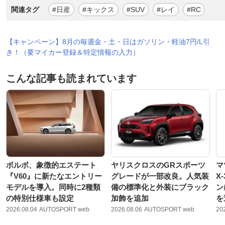
関連タグ
#日産
#キックス
#SUV
#レイ
#RC
【キャンペーン】8月の毎週金・土・日はガソリン・軽油7円/L引
き！（要マイカー登録＆特定情報の入力）
こんな記事も読まれています
ボルボ、象徴的エステート
ヤリスクロスのGRスポーツ
マ
『V60』に新たなエントリー
グレードが一部改良。人気装
X
モデルを導入。同時に2種類
備の標準化と外装にブラック
ン
の特別仕様車も設定
加飾を追加
を
2026.08.04
AUTOSPORT web
2026.08.06
AUTOSPORT web
20