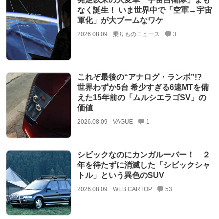
なく誕生！ いま世界中で「空軍→宇宙
軍化」が大ブームなワケ
2026.08.09
乗りものニュース
3
これぞ最後の“アナログ・ランボ”!?
世界わずか5台 希少すぎる6速MTを備
えた15年前の「ムルシエラゴSV」の
価値
2026.08.09
VAGUE
1
シビックなのにカンガルーバー！ ２
年を待たずに消滅した「シビックシャ
トル」という異色のSUV
2026.08.09
WEB CARTOP
53