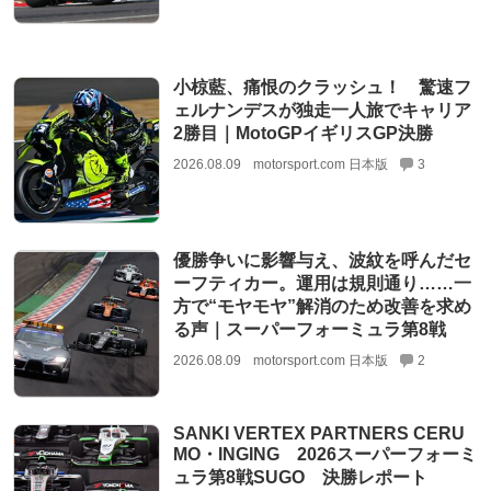
小椋藍、痛恨のクラッシュ！ 驚速フ
ェルナンデスが独走一人旅でキャリア
2勝目｜MotoGPイギリスGP決勝
2026.08.09
motorsport.com 日本版
3
優勝争いに影響与え、波紋を呼んだセ
ーフティカー。運用は規則通り……一
方で“モヤモヤ”解消のため改善を求め
る声｜スーパーフォーミュラ第8戦
2026.08.09
motorsport.com 日本版
2
SANKI VERTEX PARTNERS CERU
MO・INGING 2026スーパーフォーミ
ュラ第8戦SUGO 決勝レポート