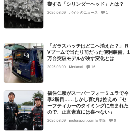
響する「シリンダーヘッド」とは？
2026.08.09
バイクのニュース
1
「ガラスハッチはどこへ消えた？」 R
Vブームで当たり前だった便利装備、1
万台突破モデルが映す変化とは
2026.08.09
Merkmal
16
福住仁嶺がスーパーフォーミュラで今
季2勝目……しかし喜びは控えめ「セ
ーフティカーのタイミングに恵まれた
ので、正直素直には喜べない」
2026.08.09
motorsport.com 日本版
0