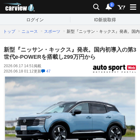
carview!
検索
通知
i
ログイン
ID新規取得
トップ
ニュース
スポーツ
新型『ニッサン・キックス』発表。国内初導
新型『ニッサン・キックス』発表。国内初導入の第3
世代e-POWERを搭載し299万円から
2026.06.17 14:51
掲載
2026.06.18 01:12
更新
47