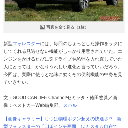
写真を全て見る（1枚）
新型
フォレスター
には、毎回のちょっとした操作をラクに
してくれる見逃せない機能がしっかり用意されていた。エ
ンジンをかけるたびにSIドライブやAVHを入れ直していた
人にとっては、かなりうれしい進化と言っていいだろう。
今回は、実際に使うと地味に効くその便利機能の中身を見
ていきたい。
文：GOOD CARLIFE Channel/ゼミッタ・徳田悠眞／画
像：ベストカーWeb編集部、
スバル
【画像ギャラリー】じつは物理ボタン超えの快適さ!? 新
型フォレスターの「11.6インチ画面」はカスタム自在で