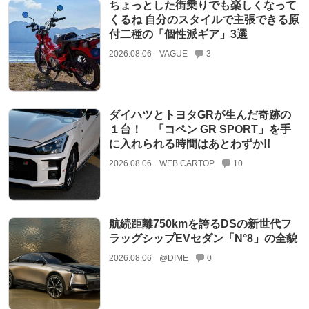
ちょっとした街乗りでも楽しくなって
くるね 自分のスタイルで主張できる原
付二種の「個性派ギア」3選
2026.08.06
VAGUE
3
ダイハツとトヨタGRが生んだ奇跡の
１台！ 「コペン GR SPORT」を手
に入れられる時間はあとわずか!!
2026.08.06
WEB CARTOP
10
航続距離750kmを誇るDSの新世代フ
ラッグシップEVセダン「N°8」の全貌
2026.08.06
@DIME
0