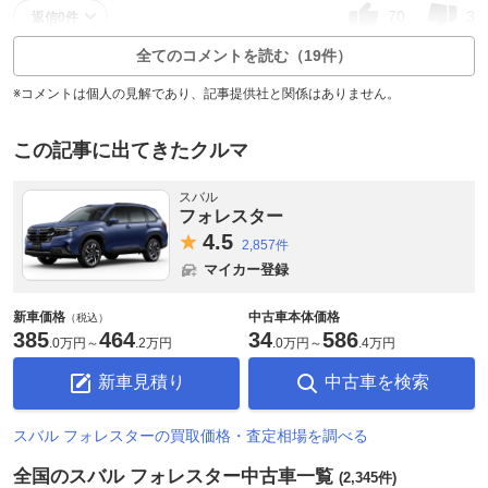
70
3
返信0件
全てのコメントを読む（19件）
※コメントは個人の見解であり、記事提供社と関係はありません。
この記事に出てきたクルマ
スバル
フォレスター
4.
5
2,857件
マイカー登録
新車価格
中古車本体価格
（税込）
385
464
34
586
.
0万円
～
.
2万円
.
0万円
～
.
4万円
新車見積り
中古車を検索
スバル フォレスターの買取価格・査定相場を調べる
全国のスバル フォレスター中古車一覧
(2,345件)