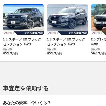
1.8 スポーツ EX ブラック
1.8 スポーツ EX ブラック
2.5 プレミ
セレクション 4WD
セレクション 4WD
4WD
支払総額
支払総額
支払総額
459
459
562
.
9
.
9
.
9
万円
万円
万
車査定を依頼する
あなたの愛車、今いくら？