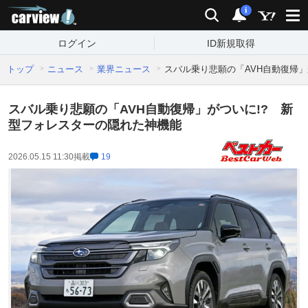
carview!
検索
通知
i
ログイン
ID新規取得
トップ
ニュース
業界ニュース
スバル乗り悲願の「AVH自動復帰」
スバル乗り悲願の「AVH自動復帰」がついに!? 新
型フォレスターの隠れた神機能
2026.05.15 11:30
掲載
19