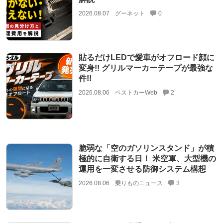
2026.08.07
グーネット
0
貼るだけLEDで愛車がオフロード顔に
変身!! グリルマーカーテープが最強な
件!!
2026.08.06
ベストカーWeb
2
脆弱な「空のガソリンスタンド」が積
極的に自衛する日！ 米空軍、大型機の
運用を一変させる防御システム構想
2026.08.06
乗りものニュース
3