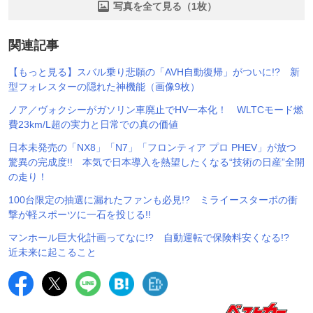
写真を全て見る（1枚）
関連記事
【もっと見る】スバル乗り悲願の「AVH自動復帰」がついに!? 新
型フォレスターの隠れた神機能（画像9枚）
ノア／ヴォクシーがガソリン車廃止でHV一本化！ WLTCモード燃
費23km/L超の実力と日常での真の価値
日本未発売の「NX8」「N7」「フロンティア プロ PHEV」が放つ
驚異の完成度!! 本気で日本導入を熱望したくなる“技術の日産”全開
の走り！
100台限定の抽選に漏れたファンも必見!? ミライースターボの衝
撃が軽スポーツに一石を投じる!!
マンホール巨大化計画ってなに!? 自動運転で保険料安くなる!?
近未来に起こること