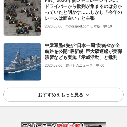
FIA、2026年新レギュレーションに、
ドライバーから批判が集まるのは分か
っていたと明かす……しかし「今年の
レースは面白い」と主張
2026.08.06
motorsport.com 日本版
10
中露軍艦4隻が“日本一周”防衛省が全
航路を公開“最新鋭”巨大駆逐艦が実弾
演習なども実施「示威活動」と批判
2026.08.06
乗りものニュース
60
おすすめをもっと見る