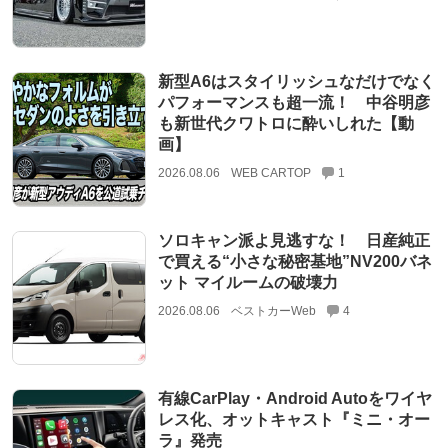
新型A6はスタイリッシュなだけでなく
パフォーマンスも超一流！ 中谷明彦
も新世代クワトロに酔いしれた【動
画】
2026.08.06
WEB CARTOP
1
ソロキャン派よ見逃すな！ 日産純正
で買える“小さな秘密基地”NV200バネ
ット マイルームの破壊力
2026.08.06
ベストカーWeb
4
有線CarPlay・Android Autoをワイヤ
レス化、オットキャスト『ミニ・オー
ラ』発売