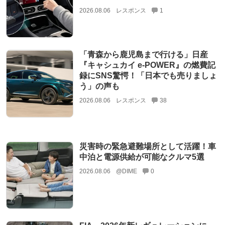
2026.08.06
レスポンス
1
「青森から鹿児島まで行ける」日産
『キャシュカイ e-POWER』の燃費記
録にSNS驚愕！「日本でも売りましょ
う」の声も
2026.08.06
レスポンス
38
災害時の緊急避難場所として活躍！車
中泊と電源供給が可能なクルマ5選
2026.08.06
@DIME
0