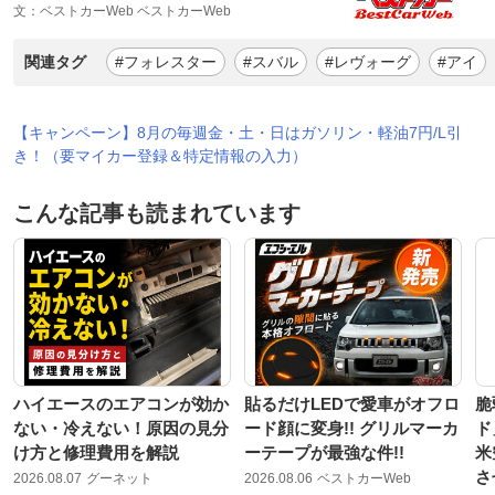
文：ベストカーWeb ベストカーWeb
関連タグ
#フォレスター
#スバル
#レヴォーグ
#アイ
【キャンペーン】8月の毎週金・土・日はガソリン・軽油7円/L引
き！（要マイカー登録＆特定情報の入力）
こんな記事も読まれています
ハイエースのエアコンが効か
貼るだけLEDで愛車がオフロ
脆
ない・冷えない！原因の見分
ード顔に変身!! グリルマーカ
ド
け方と修理費用を解説
ーテープが最強な件!!
米
さ
2026.08.07
グーネット
2026.08.06
ベストカーWeb