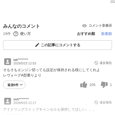
20
みんなのコメント
コメント非表示
19件
使い方
おすすめ順
新着順
この記事にコメントする
tak********
違反報告
2026/5/15 12:03
そもそもエンジン切っても設定が保持される様にしてくれよ
レヴォーグA型乗りより
105
1
返信0件
osh********
違反報告
2026/5/15 12:17
アイドリングストップキャンセルも保持してほしい。。。