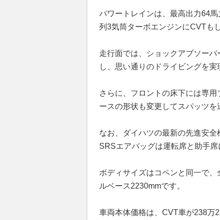
パワートレインは、最高出力64馬力
列3気筒ターボエンジンにCVTも
走行面では、ショックアブソーバ
し、思い通りのドライビングを実
さらに、フロントの床下には専用
ースの形状も変更してスパッツを
なお、ダイハツの最新の先進安全
SRSエアバッグは運転席と助手
ボディサイズはコペンと同一で、全長3
ルベース2230mmです。
車両本体価格は、CVT車が238万2