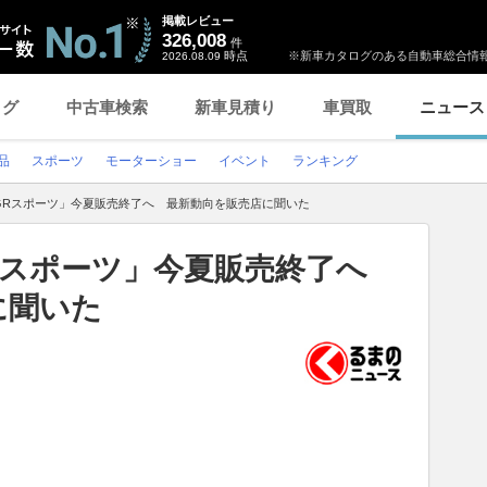
掲載レビュー
326,008
件
時点
※新車カタログのある自動車総合情報
2026.08.09
ログ
中古車検索
新車見積り
車買取
ニュース
品
スポーツ
モーターショー
イベント
ランキング
GRスポーツ」今夏販売終了へ 最新動向を販売店に聞いた
Rスポーツ」今夏販売終了へ
に聞いた