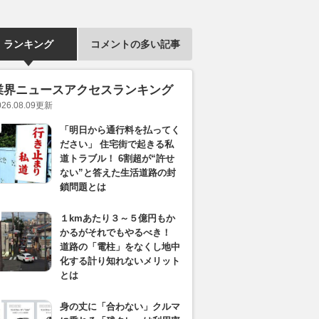
ランキング
コメントの多い記事
業界ニュースアクセスランキング
026.08.09
更新
「明日から通行料を払ってく
ださい」 住宅街で起きる私
道トラブル！ 6割超が“許せ
ない”と答えた生活道路の封
鎖問題とは
１kmあたり３～５億円もか
かるがそれでもやるべき！
道路の「電柱」をなくし地中
化する計り知れないメリット
とは
身の丈に「合わない」クルマ