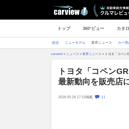
トップ
360°ビュー
カタ
総合
ニューモデル
業界ニュース
カー用
carview!
>
ニュース
>
業界ニュース
>
トヨタ「コペン
トヨタ「コペンG
最新動向を販売店
2026.05.26 17:10
掲載
11