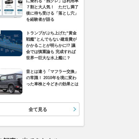
に乗れる「残クレ」は利用率
７割と大人気！ ただし満了
後に待ち受ける「落とし穴」
を経験者が語る
トランプがぶち上げた“黄金
戦艦”とんでもない建造費が
かかることが明らかに!? 議
会では慎重論も 完成すれば
世界一巨大な水上艦に？
昔とは違う「マフラー交換」
の常識！ 2010年を境に変わ
った車検と今どきの効果とは
全て見る