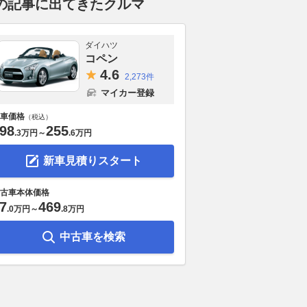
の記事に出てきたクルマ
ダイハツ
コペン
4.
6
2,273件
マイカー登録
車価格
（税込）
98
255
.
3万円
～
.
6万円
新車見積りスタート
古車本体価格
7
469
.
0万円
～
.
8万円
中古車を検索