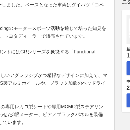
こ
ューしました。ベースとなった車両はダイハツ「コペ
 Racingのモータースポーツ活動を通じて培った知見を
て、トヨタディーラーで販売されています。
新
トにはGRシリーズを象徴する「Functional
1
らしいアグレッシブかつ精悍なデザインに加えて、マ
中
BS製アルミホイールや、ブラック加飾のヘッドライ
2
りの専用レカロ製シートや専用MOMO製ステアリン
わせた3眼メーター、ピアノブラックパネルを装備
しています。