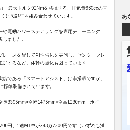
・最大トルク92Nmを発揮する、排気量660ccの直
しくは5速MTを組み合わせています。
あ
ーや電動パワーステアリングを専用チューニング
現しました。
ブレースを配して剛性強化を実施し、センターブレ
追加するなど、体幹の強化も図っています。
機能である「スマートアシスト」は非搭載ですが、
席に標準装備されています。
395mm×全幅1475mm×全高1280mm、ホイー
200円、5速MT車が243万7200円です（いずれも消