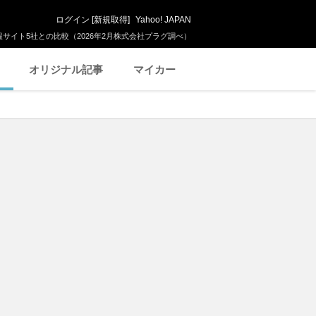
ログイン
[
新規取得
]
Yahoo! JAPAN
サイト5社との比較（2026年2月株式会社プラグ調べ）
オリジナル記事
マイカー