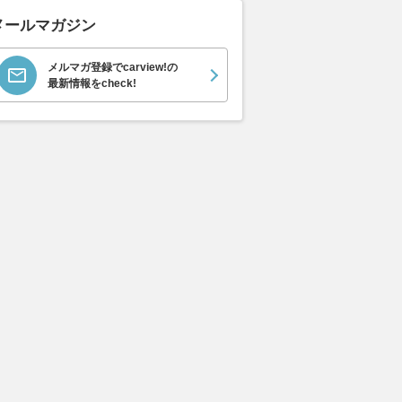
メールマガジン
メルマガ登録でcarview!の
最新情報をcheck!