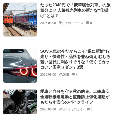
たった2340円で「豪華寝台列車」の旅
気分に!? 人気観光列車の新たな“仕掛
け”とは？
2026.08.08
乗りものニュース
0
SUV人気の今だからこそ“逆に新鮮”!?
走り・快適性・品格を兼ね備え むしろ
若い世代に刺さりそうな「低くてカッ
コいい国産セダン」3選
2026.08.08
VAGUE
4
愛車と自分を守る秋の約束。二輪車安
全運転推進運動と盗難防止強化運動が
もたらす安心のバイクライフ
2026.08.08
WEBヤングマシン
0