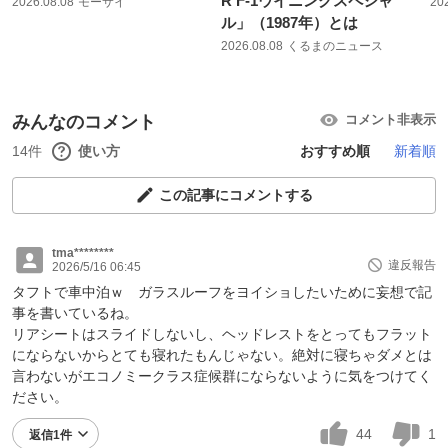
R F-1ウイニングスペシャ
2026.08.08
モーサイ
20
ル」（1987年）とは
2026.08.08
くるまのニュース
みんなのコメント
コメント非表示
14件
使い方
おすすめ順
新着順
この記事にコメントする
tma********
違反報告
2026/5/16 06:45
タフトで車中泊ｗ ガラスルーフをヨイショしたいために妄想で記
事を書いているね。
リアシートはスライドしないし、ヘッドレストをとってもフラット
にならないからとても寝れたもんじゃない。絶対に寝ちゃダメとは
言わないがエコノミークラス症候群にならないように気をつけてく
ださい。
44
1
返信1件