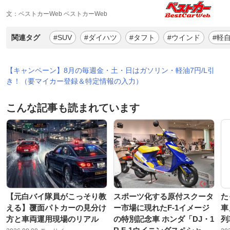
文：ベストカーWeb ベストカーWeb
関連タグ
#SUV
#ダイハツ
#タフト
#ウインド
#軽
【キャンペーン】8月の毎週金・土・日はガソリン・軽油7円/L引
き！（要マイカー登録＆特定情報の入力）
こんな記事も読まれています
【元白バイ隊員がこっそり教
スポーツ化する原付スクータ
た
える】覆面パトカーの見分け
ー市場に現れたF-1イメージ
車
方と車両運用現場のリアル
の特別記念車 ホンダ「DJ・1
列