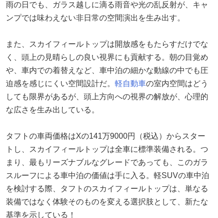
雨の日でも、ガラス越しに滴る雨音や光の乱反射が、キャ
ンプでは味わえない非日常の空間演出を生み出す。
また、スカイフィールトップは開放感をもたらすだけでな
く、頭上の見晴らしの良い視界にも貢献する。朝の目覚め
や、車内での着替えなど、車中泊の細かな動線の中でも圧
迫感を感じにくい空間設計だ。
軽自動車
の室内空間はどう
しても限界があるが、頭上方向への視界の解放が、心理的
な広さを生み出している。
タフトの車両価格はXの141万9000円（税込）からスター
トし、スカイフィールトップは全車に標準装備される。つ
まり、最もリーズナブルなグレードであっても、このガラ
スルーフによる車中泊の価値は手に入る。軽SUVの車中泊
を検討する際、タフトのスカイフィールトップは、単なる
装備ではなく体験そのものを変える選択肢として、新たな
基準を示している！