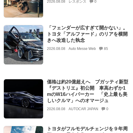
2026.08.08
レスポンス
0
「フェンダーが広すぎて開かない」。
トヨタ「アルファード」のリアを横開
きへ改造した執念
2026.08.08
Auto Messe Web
85
価格は約20億超えへ ブガッティ新型
『デストリエ』初公開 車高わずか1
mのW16ハイパーカー 「史上最も美
しいクルマ」へのオマージュ
2026.08.08
AUTOCAR JAPAN
0
トヨタがフルモデルチェンジを９年周