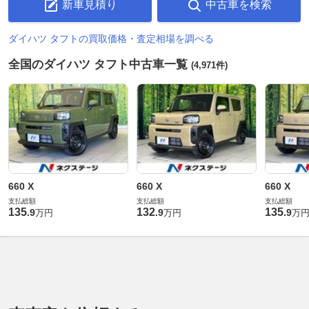
新車見積り
中古車を検索
ダイハツ タフトの買取価格・査定相場を調べる
全国のダイハツ タフト中古車一覧
(4,971件)
660 X
660 X
660 X
支払総額
支払総額
支払総額
135
132
135
.
9
.
9
.
9
万円
万円
万