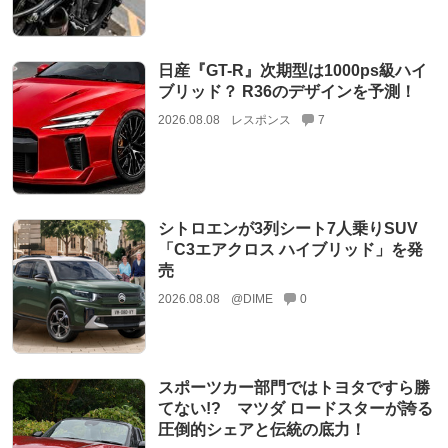
日産『GT-R』次期型は1000ps級ハイ
ブリッド？ R36のデザインを予測！
2026.08.08
レスポンス
7
シトロエンが3列シート7人乗りSUV
「C3エアクロス ハイブリッド」を発
売
2026.08.08
@DIME
0
スポーツカー部門ではトヨタですら勝
てない!? マツダ ロードスターが誇る
圧倒的シェアと伝統の底力！