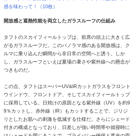
感を味わって！（10枚）
開放感と遮熱性能を両立したガラスルーフの仕組み
タフトのスカイフィールトップは、前席の頭上に大きく広
がるガラスルーフだ。このパノラマ感のある開放感は、ク
ルマに乗り込んだ瞬間から非日常の空間へと誘う。しか
し、ガラスルーフといえば夏場の暑さや紫外線への懸念が
つきものだ。
この点、タフトはスーパーUV&IRカットガラスをフロント
ウインドウ、フロントドア、そしてスカイフィールトップ
に採用している。日焼けの原因となる紫外線（UV）を約9
9％カットし、赤外線（IR）もカットすることで、ジリジ
リとしたお肌への刺激を低減する仕様だ。さらにシェード
付きの構成となっており、日差しが強い時間帯や就寝時に
はシェードを閉じることで、プライバシー確保と遮光の両