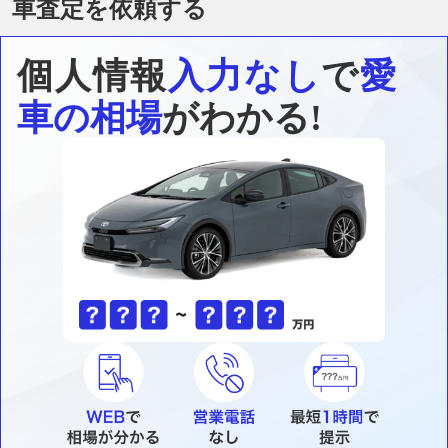
車査定を依頼する
個人情報
入力なし
で
愛
車の相場
がわかる!