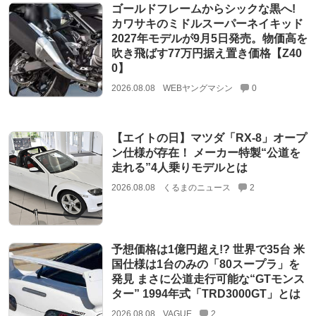
ゴールドフレームからシックな黒へ!
カワサキのミドルスーパーネイキッド
2027年モデルが9月5日発売。物価高を
吹き飛ばす77万円据え置き価格【Z40
0】
2026.08.08
WEBヤングマシン
0
【エイトの日】マツダ「RX-8」オープ
ン仕様が存在！ メーカー特製“公道を
走れる”4人乗りモデルとは
2026.08.08
くるまのニュース
2
予想価格は1億円超え!? 世界で35台 米
国仕様は1台のみの「80スープラ」を
発見 まさに公道走行可能な“GTモンス
ター” 1994年式「TRD3000GT」とは
2026.08.08
VAGUE
2