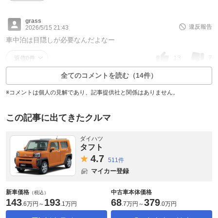
grass
違反報告
2026/5/15 21:43
車中泊は目隠しが必要なんだよなー
13
7
返信0件
全てのコメントを読む（14件）
※コメントは個人の見解であり、記事提供社と関係はありません。
この記事に出てきたクルマ
ダイハツ
タフト
4.
7
511件
マイカー登録
新車価格
中古車本体価格
（税込）
143
193
68
379
.
6万円
～
.
1万円
.
7万円
～
.
0万円