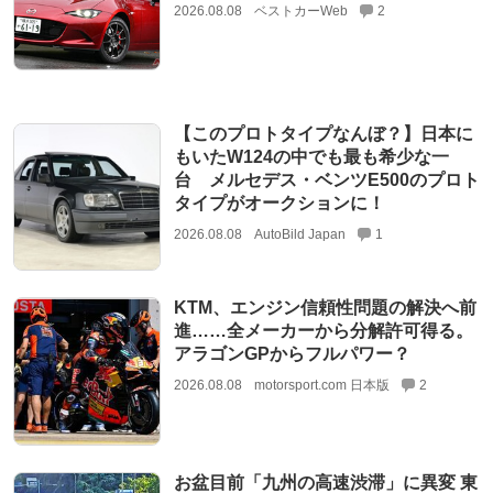
2026.08.08
ベストカーWeb
2
【このプロトタイプなんぼ？】日本に
もいたW124の中でも最も希少な一
台 メルセデス・ベンツE500のプロト
タイプがオークションに！
2026.08.08
AutoBild Japan
1
KTM、エンジン信頼性問題の解決へ前
進……全メーカーから分解許可得る。
アラゴンGPからフルパワー？
2026.08.08
motorsport.com 日本版
2
お盆目前「九州の高速渋滞」に異変 東