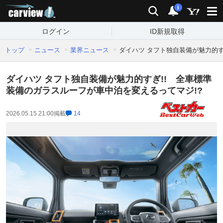
carview!
検索
通知
i
ログイン
ID新規取得
トップ
ニュース
業界ニュース
ダイハツ タフト独自装備が魅力的す
ダイハツ タフト独自装備が魅力的すぎ!! 全車標準
装備のガラスルーフが車中泊を変えるってマジ!?
2026.05.15 21:00
掲載
14