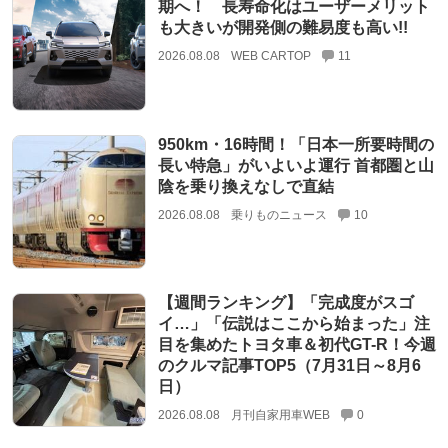
期へ！ 長寿命化はユーザーメリット
も大きいが開発側の難易度も高い!!
2026.08.08
WEB CARTOP
11
950km・16時間！「日本一所要時間の
長い特急」がいよいよ運行 首都圏と山
陰を乗り換えなしで直結
2026.08.08
乗りものニュース
10
【週間ランキング】「完成度がスゴ
イ…」「伝説はここから始まった」注
目を集めたトヨタ車＆初代GT-R！今週
のクルマ記事TOP5（7月31日～8月6
日）
2026.08.08
月刊自家用車WEB
0