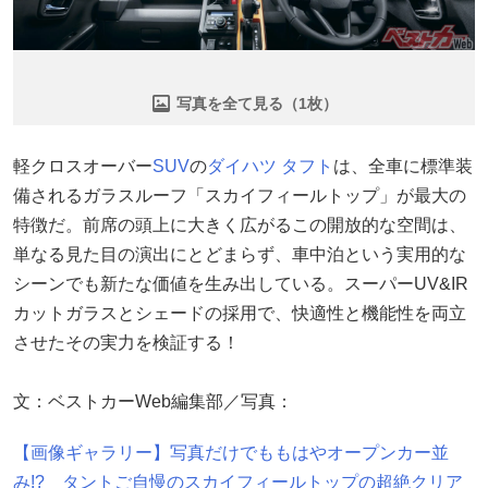
写真を全て見る（1枚）
軽クロスオーバー
SUV
の
ダイハツ
タフト
は、全車に標準装
備されるガラスルーフ「スカイフィールトップ」が最大の
特徴だ。前席の頭上に大きく広がるこの開放的な空間は、
単なる見た目の演出にとどまらず、車中泊という実用的な
シーンでも新たな価値を生み出している。スーパーUV&IR
カットガラスとシェードの採用で、快適性と機能性を両立
させたその実力を検証する！
文：ベストカーWeb編集部／写真：
【画像ギャラリー】写真だけでももはやオープンカー並
み!? タントご自慢のスカイフィールトップの超絶クリア