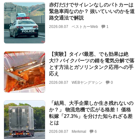
赤灯だけでサイレンなしのパトカーは
緊急車両なのか？ 抜いていいのかを道
路交通法で解説
2026.08.07
ベストカーWeb
1
【実験】タイパ最悪、でも効果は絶
大!? バイクパーツの錆を電気分解で落
とす方法とガソリンタンク応用への手
応え
2026.08.07
WEBヤングマシン
0
「結局、大手企業しか生き残れないの
か？」 物流危機で広がる格差！ 価格
転嫁「27.3%」を分けた知られざる差
とは
2026.08.07
Merkmal
6