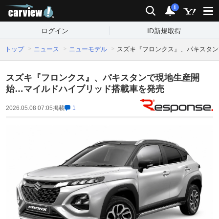
carview!
検索
通知
i
ログイン
ID新規取得
トップ
ニュース
ニューモデル
スズキ『フロンクス』、パキスタン
スズキ『フロンクス』、パキスタンで現地生産開
始…マイルドハイブリッド搭載車を発売
2026.05.08 07:05
掲載
1