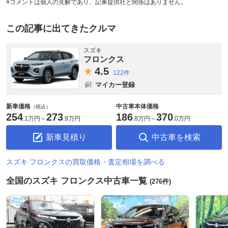
※コメントは個人の見解であり、記事提供社と関係はありません。
この記事に出てきたクルマ
スズキ
フロンクス
4.
5
122件
マイカー登録
新車価格
中古車本体価格
（税込）
254
273
186
370
.
1万円
～
.
9万円
.
8万円
～
.
0万円
新車見積り
中古車を検索
スズキ フロンクスの買取価格・査定相場を調べる
全国のスズキ フロンクス中古車一覧
(276件)