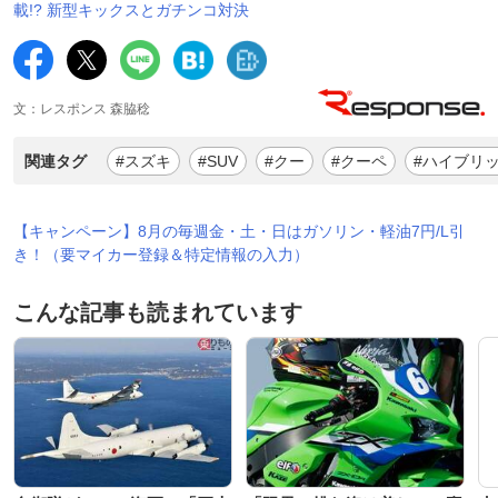
載!? 新型キックスとガチンコ対決
文：レスポンス 森脇稔
関連タグ
#スズキ
#SUV
#クー
#クーペ
#ハイブリ
【キャンペーン】8月の毎週金・土・日はガソリン・軽油7円/L引
き！（要マイカー登録＆特定情報の入力）
こんな記事も読まれています