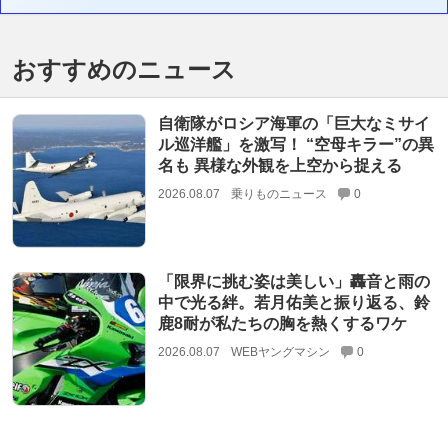
おすすめのニュース
自衛隊がロシア海軍の「巨大なミサイ
ル巡洋艦」を激写！ “空母キラー”の異
名も 異様な外観を上空から捉える
2026.08.07
乗りものニュース
0
「限界に挑む姿は美しい」轟音と雨の
中で光る絆。若月佑美と振り返る、鈴
鹿8耐が私たちの胸を熱くするワケ
2026.08.07
WEBヤングマシン
0