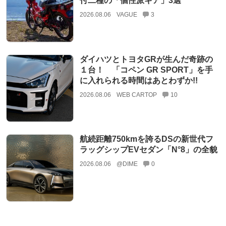
付二種の「個性派ギア」3選
2026.08.06
VAGUE
3
ダイハツとトヨタGRが生んだ奇跡の
１台！ 「コペン GR SPORT」を手
に入れられる時間はあとわずか!!
2026.08.06
WEB CARTOP
10
航続距離750kmを誇るDSの新世代フ
ラッグシップEVセダン「N°8」の全貌
2026.08.06
@DIME
0