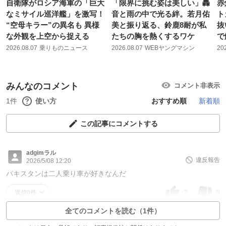
自衛隊がロシア海軍の「巨大
「限界に挑む姿は美しい」轟
赤
なミサイル巡洋艦」を激写！
音と雨の中で光る絆。若月佑
ト
“空母キラー”の異名も 異様
美と振り返る、鈴鹿8耐が私
抜
な外観を上空から捉える
たちの胸を熱くするワケ
で
2026.08.07
乗りものニュース
2026.08.07
WEBヤングマシン
20
みんなのコメント
コメント非表示
1件
使い方
おすすめ順
新着順
この記事にコメントする
adgimラル
違反報告
2026/5/08 12:20
パキスタンは二人乗り車が好きなんだ
2
9
返信0件
全てのコメントを読む（1件）