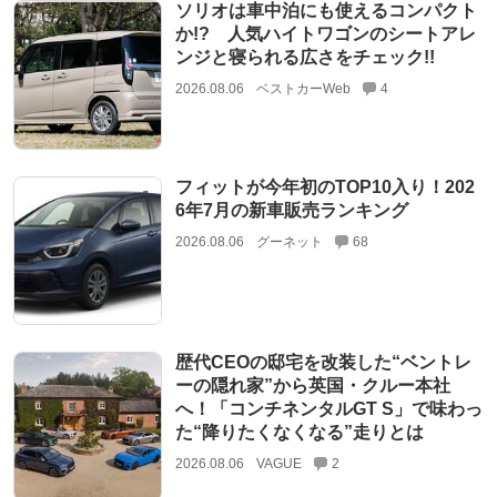
ソリオは車中泊にも使えるコンパクト
か!? 人気ハイトワゴンのシートアレ
ンジと寝られる広さをチェック!!
2026.08.06
ベストカーWeb
4
フィットが今年初のTOP10入り！202
6年7月の新車販売ランキング
2026.08.06
グーネット
68
歴代CEOの邸宅を改装した“ベントレ
ーの隠れ家”から英国・クルー本社
へ！「コンチネンタルGT S」で味わっ
た“降りたくなくなる”走りとは
2026.08.06
VAGUE
2