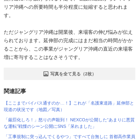
リア沖縄への所要時間も半分程度に短縮すると思われま
す。
ただジャングリア沖縄は開業後、来場客の伸び悩みが伝え
られております。延伸部の完成にはまだ相当の時間がかか
ることから、この事業がジャングリア沖縄の直近の来場客
増に寄与することはなさそうです。
写真を全て見る（2枚）
関連記事
【ここまでバイパス通すのか…！】これが「名護東道路」延伸部と
現道の状況です（地図／写真）
「厳罰化しろ！」怒りの声殺到！ NEXCOが公開した“あまりに悪質
な運転”戦慄のシーン公開にSNS「呆れました」
「工事規制に突っ込んでくるやつ」ですべて台無しに 首都高作業員