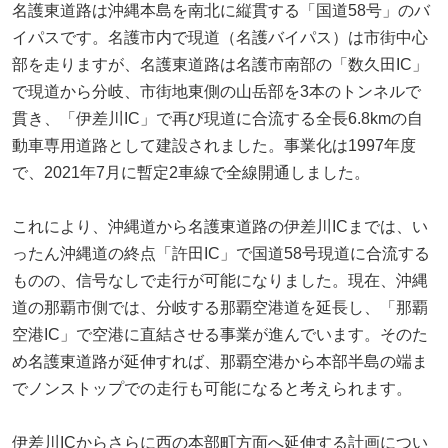
名護東道路は沖縄本島を南北に縦貫する「国道58号」のバ
イパスです。名護市内で現道（名護バイパス）は市街中心
部を走りますが、名護東道路は名護市南部の「数久田IC」
で現道から分岐、市街地東側の山岳部を3本のトンネルで
貫き、「伊差川IC」で再び現道に合流する全長6.8kmの自
動車専用道路として建設されました。事業化は1997年度
で、2021年7月に暫定2車線で全線開通しました。
これにより、沖縄道から名護東道路の伊差川ICまでは、い
ったん沖縄道の終点「許田IC」で国道58号現道に合流する
ものの、信号なしで走行が可能になりました。現在、沖縄
道の那覇市側では、分岐する那覇空港道を延長し、「那覇
空港IC」で空港に直結させる事業が進んでいます。そのた
め名護東道路が延伸すれば、那覇空港から本部半島の端ま
でノンストップでの走行も可能になると考えられます。
伊差川ICからさらに西の本部町方面へ延伸する計画につい