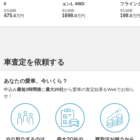
0
ョンL 4WD
フライングス
支払総額
支払総額
支払総額
475
1698
198
.
0
.
0
.
0
万円
万円
万
車査定を依頼する
あなたの愛車、今いくら？
申込み
最短3時間後
に
最大20社
から愛車の査定結果をWebでお知ら
せ！