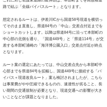
これに対し名護東道路の延伸部は、本部町までを高規格道
路で結ぶ「全線バイパスルート」となります。
想定されるルートは、伊差川ICから国道58号現道を横切っ
てそのまま直進し、県道84号の「中山」交差点付近までを
ショートカットします。以降は県道84号に沿って本部町の
中心部の北側を通り、「国道449号」と「県道114号」が交
差する本部町浦崎の「海洋博公園入口」交差点付近が終点
となります。
ルート案の選定にあたっては、中山交差点先から本部町中
心部までを県道84号を拡幅し、国道449号に接続する「バ
イパス＋現道改良ルート」案も検討されましたが、こちら
は事業費がやや圧縮できるものの、速達性が劣ること、長
い期間の交通規制が必要となり、現道交通への影響が大き
いことなどが課題となりました。