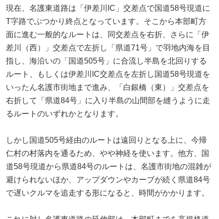
現在、名護東道路は「伊差川IC」交差点で国道58号現道に
T字路でぶつかり終点となっています。そこから本部町方
面に進む一般的なルートは、同交差点を右折、さらに「伊
差川（西）」交差点で左折し「県道71号」で羽地内海を目
指し、海沿いの「国道505号」に合流し半島を北回りする
ルート、もしくは伊差川IC交差点を左折し国道58号現道を
いったん名護市街地まで進み、「白銀橋（東）」交差点を
右折して「県道84号」に入り半島の山間部を縫うように走
るルートのいずれかとなります。
しかし国道505号経由のルートは遠回りとなる上に、今帰
仁村の村落内を通るため、やや神経を使います。他方、国
道58号現道から県道84号のルートは、名護市街地の混雑が
避けられないほか、アップダウンやカーブが続く県道84号
で遅いクルマを追走する形になると、時間がかかります。