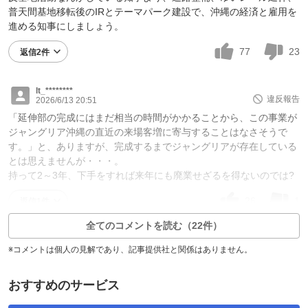
普天間基地移転後のIRとテーマパーク建設で、沖縄の経済と雇用を
進める知事にしましょう。
77
23
返信2件
lt_********
違反報告
2026/6/13 20:51
「延伸部の完成にはまだ相当の時間がかかることから、この事業が
ジャングリア沖縄の直近の来場客増に寄与することはなさそうで
す。」と、ありますが、完成するまでジャングリアが存在している
とは思えませんが・・・。
持って2～3年、下手をすれば来年にも廃業せざるを得ないのでは?
26
1
返信1件
全てのコメントを読む（22件）
※コメントは個人の見解であり、記事提供社と関係はありません。
おすすめのサービス