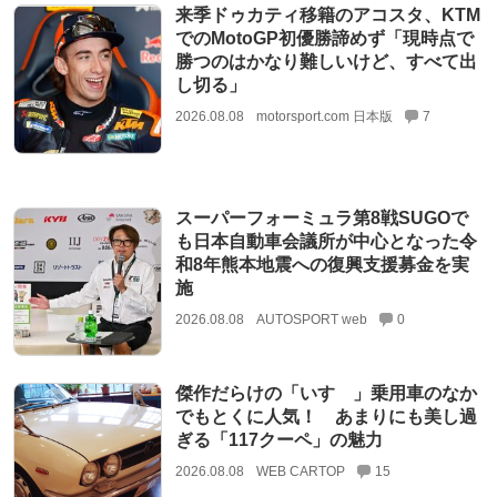
来季ドゥカティ移籍のアコスタ、KTM
でのMotoGP初優勝諦めず「現時点で
勝つのはかなり難しいけど、すべて出
し切る」
2026.08.08
motorsport.com 日本版
7
スーパーフォーミュラ第8戦SUGOで
も日本自動車会議所が中心となった令
和8年熊本地震への復興支援募金を実
施
2026.08.08
AUTOSPORT web
0
傑作だらけの「いすゞ」乗用車のなか
でもとくに人気！ あまりにも美し過
ぎる「117クーペ」の魅力
2026.08.08
WEB CARTOP
15