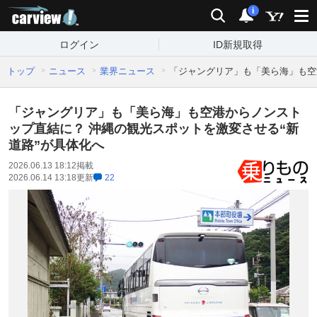
carview!
検索
通知
i
ログイン
ID新規取得
トップ
ニュース
業界ニュース
「ジャングリア」も「美ら海」も空
「ジャングリア」も「美ら海」も空港からノンスト
ップ直結に？ 沖縄の観光スポットを激変させる“新
道路”が具体化へ
2026.06.13 18:12
掲載
2026.06.14 13:18
更新
22