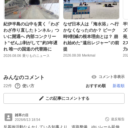
紀伊半島の山中を貫く「わざ
なぜ日本人は「海水浴」へ行
半
わざ作り直したトンネル」つ
かなくなったのか？ ピーク
ズ
いに開通へ 内部コンクリー
時9割減の根本理由とは？ 崩
発
ト“ぜんぶ剥がして”約3年遅
れ始めた“遠出レジャー”の前
2
れ 唯一の国道の代替路に
提
力
2026.08.08
Merkmal
20
2026.08.06
乗りものニュース
みんなのコメント
コメント非表示
22件
使い方
おすすめ順
新着順
この記事にコメントする
雑草の目
違反報告
2026/6/13 18:54
反基地活動なんかしている知事より、道路整備、ゆいレール延伸、