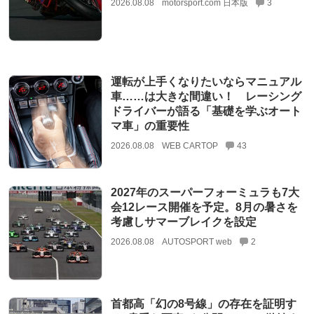
2026.08.08
motorsport.com 日本版
3
運転が上手くなりたいならマニュアル
車……は大きな間違い！ レーシング
ドライバーが語る「基礎を学ぶオート
マ車」の重要性
2026.08.08
WEB CARTOP
43
2027年のスーパーフォーミュラも7大
会12レース開催を予定。8月の暑さを
考慮しサマーブレイクを設定
2026.08.08
AUTOSPORT web
2
首都高「幻の8号線」の存在を証明す