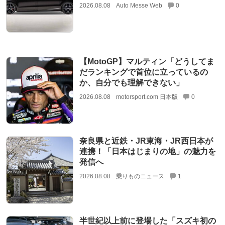
2026.08.08
Auto Messe Web
0
【MotoGP】マルティン「どうしてま
だランキングで首位に立っているの
か、自分でも理解できない」
2026.08.08
motorsport.com 日本版
0
奈良県と近鉄・JR東海・JR西日本が
連携！「日本はじまりの地」の魅力を
発信へ
2026.08.08
乗りものニュース
1
半世紀以上前に登場した「スズキ初の