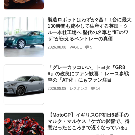
製造ロボットはわずか2基！ 1台に最大
130時間も費やして生産する英国・ク
ルー本社工場へ 歴代の名車と“匠のワ
ザ”が伝えるベントレーの真価
2026.08.08
VAGUE
5
「グレーカッコいい」トヨタ『GR8
6』の改良にファン歓喜！ レース参戦
車の「AT化」にもファン注目
2026.08.08
レスポンス
14
【MotoGP】イギリスGP初日6番手の
マルク・マルケス「ケガの影響で、得
意だったところまで遅くなっている」