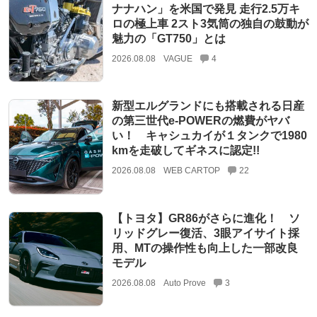
ナナハン」を米国で発見 走行2.5万キ
ロの極上車 2スト3気筒の独自の鼓動が
魅力の「GT750」とは
2026.08.08
VAGUE
4
新型エルグランドにも搭載される日産
の第三世代e-POWERの燃費がヤバ
い！ キャシュカイが１タンクで1980
kmを走破してギネスに認定!!
2026.08.08
WEB CARTOP
22
【トヨタ】GR86がさらに進化！ ソ
リッドグレー復活、3眼アイサイト採
用、MTの操作性も向上した一部改良
モデル
2026.08.08
Auto Prove
3