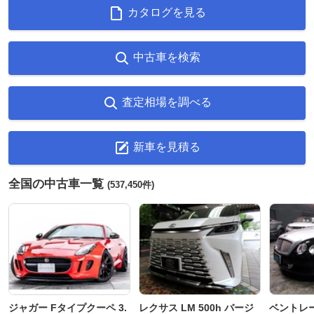
カタログを見る
中古車を検索
査定相場を調べる
新車を見積る
全国の中古車一覧
(537,450件)
ジャガー Fタイプクーペ 3.
レクサス LM 500h バージ
ベントレ