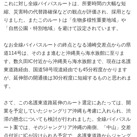
これに対し全線バイパスルートは、所要時間の大幅な短
縮、災害時の代替路確保などの観点が評価され、採用とな
りました。またこのルートは「生物多様性重要地域」や
「自然公園・特別地域」を避けて設定されています。
なお全線バイパスルートの終点となる浦崎交差点からの県
道114号は、そのまま進むと沖縄美ら海水族館に至りま
す。数久田IC付近から沖縄美ら海水族館まで、現在は名護
東道路経由、国道58号現道経由でも45分程度かかります
が、延伸部の開通後は30分程度に短縮するものと思われま
す。
さて、この名護東道路延伸のルート選定にあたっては、開
業を予定していたジャングリア沖縄も考慮に入れられ、渋
滞の懸念についても検討が行われました。全線バイパスル
ート案では、そのジャングリア沖縄の南側、「中山」交差
点付近にICが設けられる予定で、名護東道路からジャング