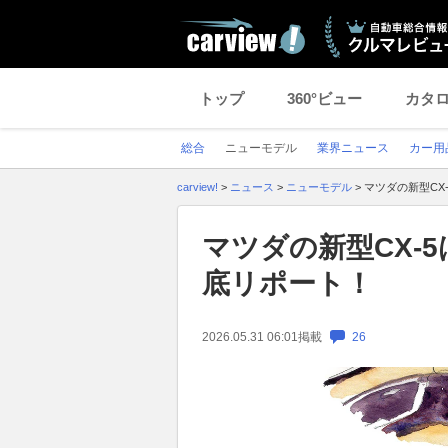
トップ
360°ビュー
カタ
総合
ニューモデル
業界ニュース
カー用
carview!
>
ニュース
>
ニューモデル
>
マツダの新型CX
マツダの新型CX-
底リポート！
2026.05.31 06:01
掲載
26