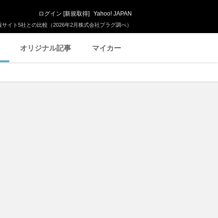
ログイン
[
新規取得
]
Yahoo! JAPAN
サイト5社との比較（2026年2月株式会社プラグ調べ）
オリジナル記事
マイカー