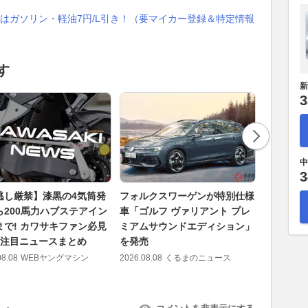
はガソリン・軽油7円/L引き！（要マイカー登録＆特定情報
す
新
3
中
3
逃し厳禁】漆黒の4気筒発
フォルクスワーゲンが特別仕様
「これは
ら200馬力ハブステアイン
車「ゴルフ ヴァリアント プレ
い……」
まで! カワサキファン必見
ミアムサウンドエディション」
が一度は
月注目ニュースまとめ
を発売
の典型例
08.08
WEBヤングマシン
2026.08.08
くるまのニュース
2026.08.08