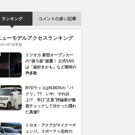
ランキング
コメントの多い記事
ニューモデルアクセスランキング
026.08.08
更新
ミツオカ 新型オープンカー
の“後ろ姿”披露！ 公式SNS
は「超好きかも」など期待の
声多数
BYDラッコはN-BOXの「パ
クリ」?? いや、それ以
上!? 辛口"正直"評論家が徹
底チェックして分かった隠れ
た真価!!
トヨタ・アクアがマイナーチ
ェンジ。スポーティ志向の