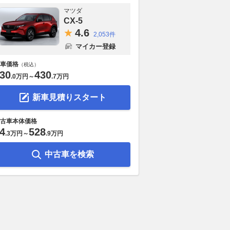
マツダ
CX-5
4.
6
2,053件
マイカー登録
車価格
（税込）
30
430
.
0万円
～
.
7万円
新車見積りスタート
古車本体価格
4
528
.
3万円
～
.
9万円
本当に勘弁してほし
「サンデードライバーさん、お
BMW「R1300
中古車を検索
日常のドライブで誰も
願いだから急に入ってこない
グ」【サクッ
遭遇する身勝手な運転
で！」 お盆の高速道路、トラ
入バイク図鑑
！
ックドライバーの5割以上が警
2026.08.08
we
戒する交通リスクの正体
ベストカーWeb
2026.08.08
Merkmal