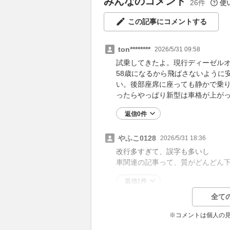
みんなのコメント
26件
使
この記事にコメントする
ton********
2026/5/31 09:58
試乗してきたよ。現行ディーゼルオ
58歳になるから飛ばさないように
い。後部座席に座っても静かで乗り
ったらやっぱり新型は車格が上が
返信0件
やふこ0128
2026/5/31 18:36
改行多すぎて、誤字も多いし
車関連の記事って、質がどんどん
返信1件
全て
※コメントは個人の