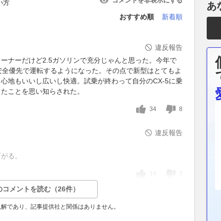
コメントを非表示にする
い方
あ
おすすめ順
新着順
違反報告
ーナーだけど2.5ガソリンで充分じゃんと思った。今年で
安全優先で運転するようになった。その点で新型はとてもよ
心地もいいし広いし快適。試乗が終わって自分のCX-5に乗
ったことを思い知らされた。
34
8
違反報告
下がる。
14
3
のコメントを読む（26件）
見解であり、記事提供社と関係はありません。