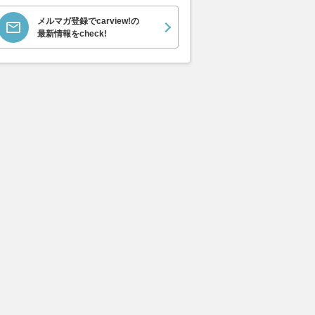
メルマガ登録でcarview!の
最新情報をcheck!