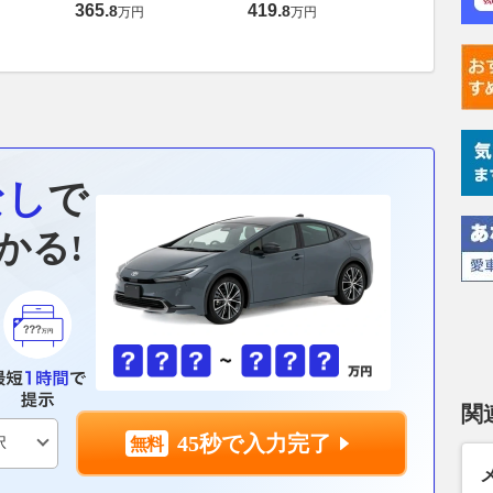
ーボ
365
.
419
.
支払総額
8
8
万円
万円
363
.
9
万円
なし
で
かる!
関
45秒で入力完了