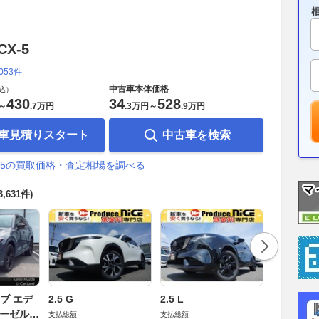
X-5
,053件
中古車本体価格
込）
430
34
528
～
.
7万円
.
3万円
～
.
9万円
車見積りスタート
中古車を検索
X-5の買取価格・査定相場を調べる
3,631件)
2.2 XD
イブ エデ
2.5 G
2.5 L
ィション 
ィーゼルタ
支払総額
支払総額