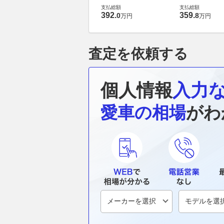
ーボ
ーボ
支払総額
支払総額
392
.
359
.
0
8
万円
万円
査定を依頼する
個人情報
入力
愛車の相場
がわ