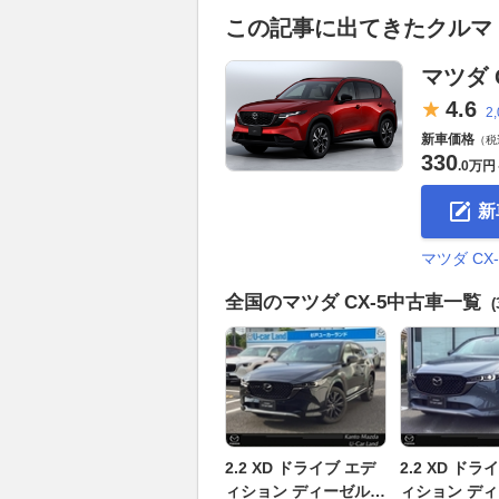
この記事に出てきたクルマ
マツダ C
4.
6
2
新車価格
（税
330
.
0万円
新
マツダ C
全国のマツダ CX-5中古車一覧
(
2.2 XD ドライブ エデ
2.2 XD ドラ
ィション ディーゼルタ
ィション デ