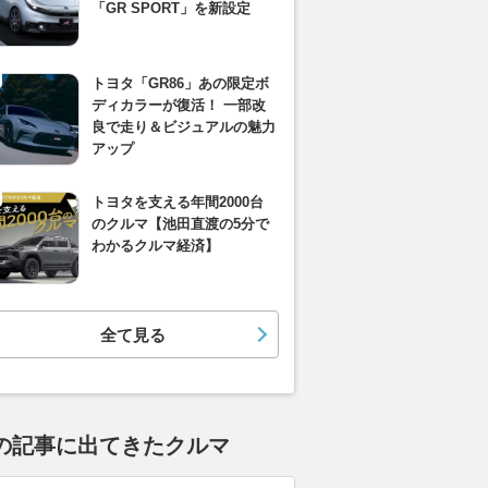
「GR SPORT」を新設定
トヨタ「GR86」あの限定ボ
ディカラーが復活！ 一部改
良で走り＆ビジュアルの魅力
アップ
トヨタを支える年間2000台
のクルマ【池田直渡の5分で
わかるクルマ経済】
全て見る
の記事に出てきたクルマ