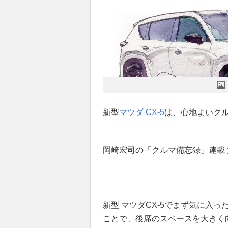
新型
マツダ
CX-5
は、心地よいク
岡崎宏司の「クルマ備忘録」連載 第
新型 マツダCX-5でまず気に入っ
ことで、後席のスペースを大きく