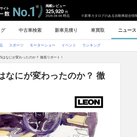
掲載レビュー
325,920
件
時点
※新車カタログのある自動車総合情報
2026.08.08
ログ
中古車検索
新車見積り
車買取
ニュース
品
スポーツ
モーターショー
イベント
ランキング
-5はなにが変わったのか？ 徹底リポート！
5はなにが変わったのか？ 徹