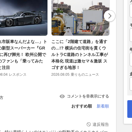
れ市販車なんだよな…」ト
ここに「2階建て道路」を通す
「いくら
の新型スーパーカー『GR
の…!? 横浜の住宅街を貫くウ
ぎ…」BM
』に再び脚光！ 欧州公開で
ルトラC道路のトンネル工事が
E 2.5-
のファンも「乗ってみた
本格化 現道は激セマ＆激坂 ス
ンでは意
と注目
ゴすぎる地形！
達が少年
マを深堀
08.04
レスポンス
2026.08.05
乗りものニュース
2026.08.06
コメントを非表示にする
方
おすすめ順
新着順
違反報告
が、特に素晴らしいのはエンジンや駆動系のメカニカルパー