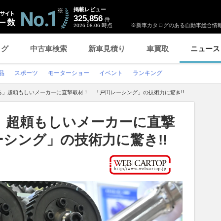
掲載レビュー
325,856
件
時点
※新車カタログのある自動車総合情報
2026.08.06
ログ
中古車検索
新車見積り
車買取
ニュース
品
スポーツ
モーターショー
イベント
ランキング
る」超頼もしいメーカーに直撃取材！ 「戸田レーシング」の技術力に驚き!!
」超頼もしいメーカーに直撃
シング」の技術力に驚き!!