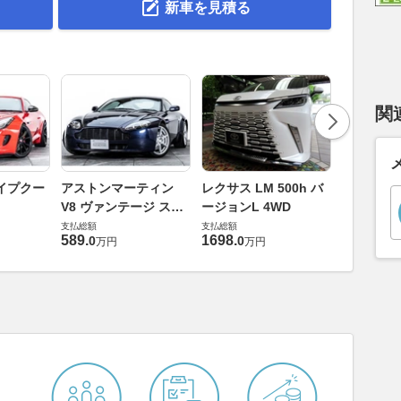
新車を見積る
関
ロールスロ
イプクー
アストンマーティン
レクサス LM 500h バ
ト ロール
V8 ヴァンテージ スポ
ージョンL 4WD
ースト(第1
支払総額
ーツシフト
支払総額
支払総額
905
.
1
万円
589
.
1698
.
0
0
万円
万円