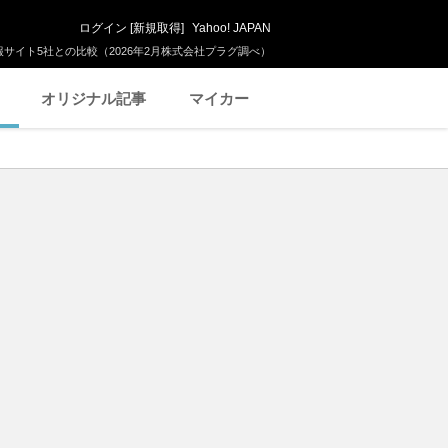
ログイン
[
新規取得
]
Yahoo! JAPAN
サイト5社との比較（2026年2月株式会社プラグ調べ）
オリジナル記事
マイカー