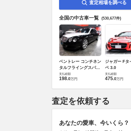
査定相場を調べる
全国の中古車一覧
(530,677件)
ベントレー コンチネン
ジャガー Fタ
タルフライングスパー
ペ 3.0
6.0 4WD
支払総額
支払総額
198
.
475
.
0
0
万円
万円
査定を依頼する
あなたの愛車、今いくら？