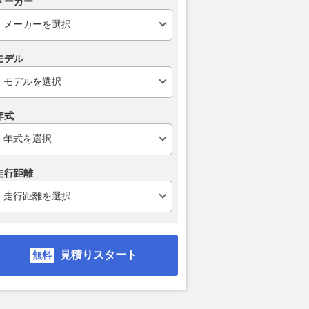
メーカー
モデル
なんでも大げさ過
ミツオカ「新型スポーツカー」
熊谷ナンバー
Wに嘲笑された“190
登場へ ティザー画像「第3弾」
「NSX Typ
年式
16 エボII”。オークショ
を公開
3.6倍に!? 
外な価格に。おじさん
でさらに人気
2026.08.06
くるまのニュース
だった頃の憧れのクル
用モデルの現
り
走行距離
2026.08.06
Aut
WEBヤングマシン
見積りスタート