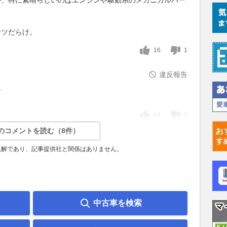
ーツだらけ。
16
1
違反報告
れ
14
0
のコメントを読む（8件）
見解であり、記事提供社と関係はありません。
中古車を検索