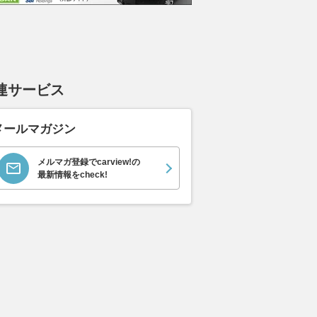
連サービス
メールマガジン
イス ゴース
ホンダ NSX 3.0
日産 エルグランド 3.5
日産 
スロイス ゴ
VIP パワーシートパッ
ック 
支払総額
メルマガ登録でcarview!の
898
.
0
万円
世代 / RR4)
ケージ
最新情報をcheck!
支払総額
支払総額
684
.
220
.
0
0
万円