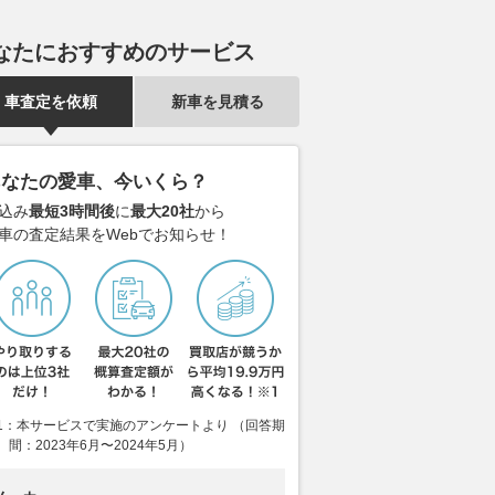
なたにおすすめのサービス
車査定を依頼
新車を見積る
あなたの愛車、今いくら？
込み
最短3時間後
に
最大20社
から
車の査定結果をWebでお知らせ！
1：本サービスで実施のアンケートより （回答期
間：2023年6月〜2024年5月）