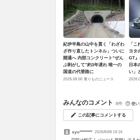
紀伊半島の山中を貫く「わざわ
「こ
ざ作り直したトンネル」ついに
ヨタ
開通へ 内部コンクリート“ぜん
GT
ぶ剥がして”約3年遅れ 唯一の
日本
国道の代替路に
い」
2026.08.06
乗りものニュース
2026.
みんなのコメント
8件
使い
この記事にコメントする
syo********
2026/6/08 19:16
戸田は幅広くパーツを展開してる