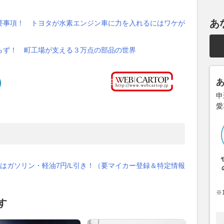
あ
要事項！ トヨタが水素エンジン車に力を入れるにはワケが
らず！ 町工場が支える３万点の部品の世界
申
愛
はガソリン・軽油7円/L引き！（要マイカー登録＆特定情報
※
す