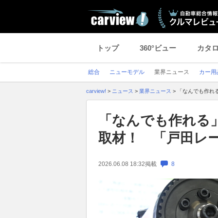
トップ
360°ビュー
カタ
総合
ニューモデル
業界ニュース
カー用
carview!
>
ニュース
>
業界ニュース
>
「なんでも作れ
「なんでも作れる
取材！ 「戸田レー
2026.06.08 18:32
掲載
8