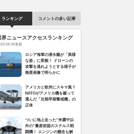
ランキング
コメントの多い記事
業界ニュースアクセスランキング
026.08.06
更新
ロシア海軍の潜水艦が「異様
な姿」に変貌！ ドローンの
攻撃を逃れようとする様子が
衛星画像で明らかに
アメリカと欧州にスキマ風？
NATOがアメリカ機を蹴って
選んだ「次期早期警戒機」の
正体
ついに地上走った“米露中以
外の”量産前提のステルス戦
闘機！ エンジンの懸念も解