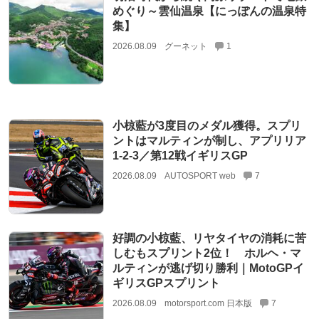
めぐり～雲仙温泉【にっぽんの温泉特
集】
2026.08.09
グーネット
1
小椋藍が3度目のメダル獲得。スプリ
ントはマルティンが制し、アプリリア
1-2-3／第12戦イギリスGP
2026.08.09
AUTOSPORT web
7
好調の小椋藍、リヤタイヤの消耗に苦
しむもスプリント2位！ ホルヘ・マ
ルティンが逃げ切り勝利｜MotoGPイ
ギリスGPスプリント
2026.08.09
motorsport.com 日本版
7