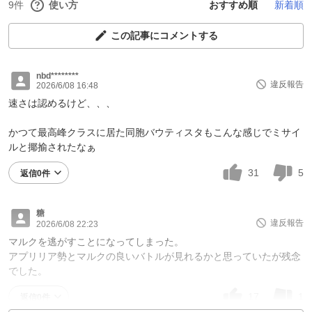
9件
使い方
おすすめ順
新着順
この記事にコメントする
nbd********
違反報告
2026/6/08 16:48
速さは認めるけど、、、
かつて最高峰クラスに居た同胞バウティスタもこんな感じでミサイ
ルと揶揄されたなぁ
31
5
返信0件
糖
違反報告
2026/6/08 22:23
マルクを逃がすことになってしまった。
アプリリア勢とマルクの良いバトルが見れるかと思っていたが残念
でした。
17
1
返信0件