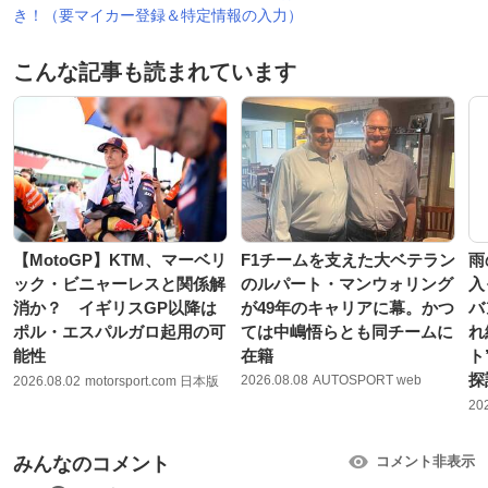
き！（要マイカー登録＆特定情報の入力）
こんな記事も読まれています
【MotoGP】KTM、マーベリ
F1チームを支えた大ベテラン
雨
ック・ビニャーレスと関係解
のルパート・マンウォリング
入
消か？ イギリスGP以降は
が49年のキャリアに幕。かつ
バ
ポル・エスパルガロ起用の可
ては中嶋悟らとも同チームに
れ
能性
在籍
ト
探
2026.08.08
AUTOSPORT web
2026.08.02
motorsport.com 日本版
20
みんなのコメント
コメント非表示