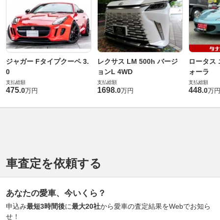
ジャガー Fタイプクーペ 3.
レクサス LM 500h バージ
ロータス 
0
ョンL 4WD
ォーラ
支払総額
支払総額
支払総額
475
1698
448
.
0
.
0
.
0
万円
万円
万
車査定を依頼する
あなたの愛車、今いくら？
申込み
最短3時間後
に
最大20社
から愛車の査定結果をWebでお知ら
せ！