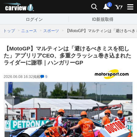
carview!
検索
通知
i
ログイン
ID新規取得
トップ
ニュース
スポーツ
【MotoGP】マルティンは「避けるべ
【MotoGP】マルティンは「避けるべきミスを犯し
た」アプリリアCEO、多重クラッシュ巻き込まれた
ライダーに謝罪｜ハンガリーGP
2026.06.08 16:32
掲載
9