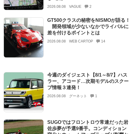
2026.08.08
VAGUE
2
GT500クラスの秘密をNISMOが語る！
開発領域が少ないなかでライバルに
差を付けるポイントとは
2026.08.08
WEB CARTOP
14
今週のダイジェスト【8/1～8/7】ハス
ラー、アコード…次期モデルのスクー
プ情報３連発！
2026.08.08
グーネット
1
SUGOではフロントロウ常連だった岩
佐歩夢が予選9番手。コンディション