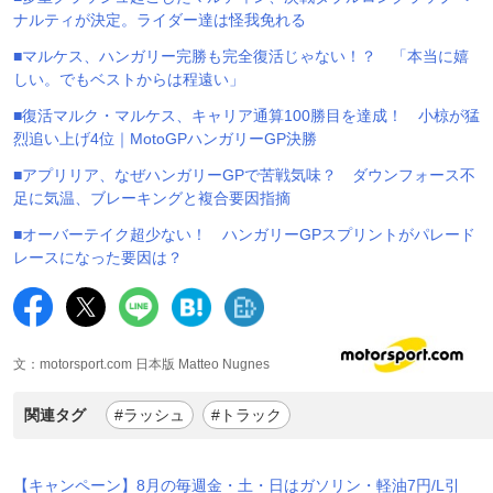
ナルティが決定。ライダー達は怪我免れる
■マルケス、ハンガリー完勝も完全復活じゃない！？ 「本当に嬉
しい。でもベストからは程遠い」
■復活マルク・マルケス、キャリア通算100勝目を達成！ 小椋が猛
烈追い上げ4位｜MotoGPハンガリーGP決勝
■アプリリア、なぜハンガリーGPで苦戦気味？ ダウンフォース不
足に気温、ブレーキングと複合要因指摘
■オーバーテイク超少ない！ ハンガリーGPスプリントがパレード
レースになった要因は？
文：motorsport.com 日本版 Matteo Nugnes
関連タグ
#ラッシュ
#トラック
【キャンペーン】8月の毎週金・土・日はガソリン・軽油7円/L引