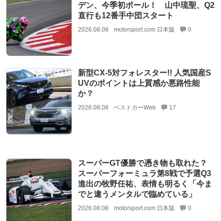
デン、今季初ポール！ 山中琉聖、Q2
直行も12番手中団スタート
2026.08.08
motorsport.com 日本版
0
新型CX-5対フォレスター!! 人気国産S
UVのポイントは上質感か悪路性能
か？
2026.08.08
ベストカーWeb
17
スーパーGT優勝で憑き物も取れた？
スーパーフォーミュラ第8戦で予選Q3
進出の牧野任祐、表情も明るく「今ま
でと違うメンタルで臨めている」
2026.08.08
motorsport.com 日本版
0