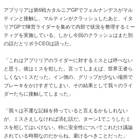
アプリリアは第6戦カタルニアGPでフェルナンデスがマル
ティンと接触し、マルティンがクラッシュしたあと、イタ
リアGPで陣営ライダーを集めて内部で状況を整理するミー
ティグを実施している。しかし今回のクラッシュはまた別
の話だとリボラCEOは語った。
「これはアプリリアのライダーに対するミスとは呼べない
と思う。彼はミスを犯した。言ってしまえば、世界王者ら
しくないミスだった。イン側の、グリップが少ない場所で
ブレーキをかけすぎてしまい、その結果として我々のライ
ダーたちに接触してしまった」
「我々は不運な記録を持っていると言えるかもしれない
が、ミスさえしなければ済む話だ。ターン1でこうしたミ
スを犯してはいけない。特に安全性についてこれだけ議論
されている時期なのだからね。避けるべきことだった」