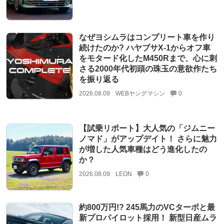
なぜヨシムラはコンプリート車を作り
続けたのか? ハヤブサX-1からオフ車
をモタード化したM450Rまで、心に刺
さる2000年代初頭の珠玉の意欲作たち
を振り返る
2026.08.09
WEBヤングマシン
0
【試乗リポート】大人気の「ジムニー
ノマド」がアップデイト！ さらに魅力
が増した人気車種はどう進化したの
か？
2026.08.09
LEON
0
約800万円!? 245馬力のVCターボと最
新プロパイロット採用！ 新型日産ムラ