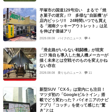
平塚市の国道129号沿い まるで「焼
き菓子の迷宮」!? 多様な“自販機”が
店内ビッシリ!! 24時間いつでも買え
る「湘南クッキーアウトレット」は足
を伸ばす価値アリ
2026.08.08
バイクのニュース
4
「滑走路がいらない戦闘機」が現実
に!? 海自も導入した無人機メーカーが
描く未来とは空戦そのものを変えかね
ない存在
2026.08.08
乗りものニュース
11
新型SUV「CX-5」は室内にも注目！
マツダ初の「Googleビルトイン」搭
載でどう変わった？ パイオニアのナビ
アプリ「コッチ」を使って感じた“驚
き”とは