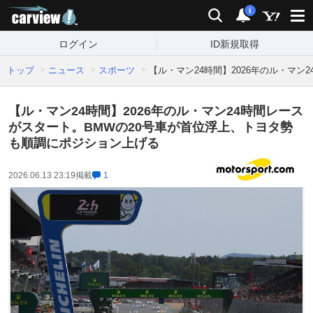
carview!
検索
通知
i
ログイン
ID新規取得
トップ
ニュース
スポーツ
【ル・マン24時間】2026年のル・マ
【ル・マン24時間】2026年のル・マン24時間レース
がスタート。BMWの20号車が首位浮上、トヨタ勢
も順調にポジション上げる
2026.06.13 23:19
掲載
1