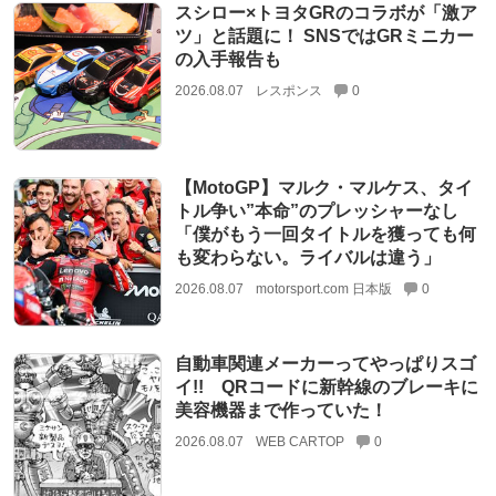
スシロー×トヨタGRのコラボが「激ア
ツ」と話題に！ SNSではGRミニカー
の入手報告も
2026.08.07
レスポンス
0
【MotoGP】マルク・マルケス、タイ
トル争い”本命”のプレッシャーなし
「僕がもう一回タイトルを獲っても何
も変わらない。ライバルは違う」
2026.08.07
motorsport.com 日本版
0
自動車関連メーカーってやっぱりスゴ
イ!! QRコードに新幹線のブレーキに
美容機器まで作っていた！
2026.08.07
WEB CARTOP
0