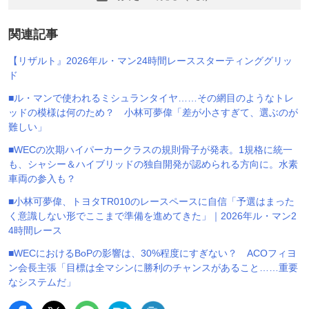
関連記事
【リザルト』2026年ル・マン24時間レーススターティンググリッ
ド
■ル・マンで使われるミシュランタイヤ……その網目のようなトレ
ッドの模様は何のため？ 小林可夢偉「差が小さすぎて、選ぶのが
難しい」
■WECの次期ハイパーカークラスの規則骨子が発表。1規格に統一
も、シャシー＆ハイブリッドの独自開発が認められる方向に。水素
車両の参入も？
■小林可夢偉、トヨタTR010のレースペースに自信「予選はまった
く意識しない形でここまで準備を進めてきた」｜2026年ル・マン2
4時間レース
■WECにおけるBoPの影響は、30%程度にすぎない？ ACOフィヨ
ン会長主張「目標は全マシンに勝利のチャンスがあること……重要
なシステムだ」