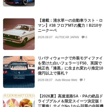
【連載：清水草一の自動車ラスト・ロ
マン】#38 フロアMTの魔力！B210サ
ニークーペ
2026.08.07
AUTOCAR JAPAN
0
リバティウォークで外装モディファイ
を受けた白いフェラーリF50、英国で
純正色「漆黒」に生まれ変わり推定10
億円以上で落札？
2026.08.07
Auto Messe Web
7
【2026夏】高速道路SA・PAの絶品ド
ライブグルメ＆限定スイーツ決定版！
三重推しテイクNo.1から話題の自販機