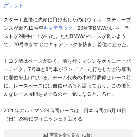
グリッド
スタート直後に先頭に飛び出したのはウィル・スティーブ
ンスが乗る12号車
キャデラック
。20号車BMWのレネ・ラ
ストが2番手に上がった。ただBMWのペースが良いよう
で、20号車がすぐにキャデラックを抜き、首位に立った。
トヨタ勢はペースが良く、前を行くマシンを次々にオーバ
ーテイク。7号車と8号車がランデブー走行をしながら順調
に順位を上げている。チーム代表の小林可夢偉はレース前
に、レースペースには自信があると語っており、この後ど
んなレース展開を見せるのか、気になるところだ。
2026年のル・マン24時間レースは、日本時間の6月14日
（日）23時にフィニッシュを迎える。
写真を全て見る（1枚）