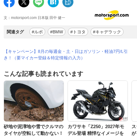
文：motorsport.com 日本版 田中 健一
関連タグ
#ルポ
#BMW
#トヨタ
#キャデラック
【キャンペーン】8月の毎週金・土・日はガソリン・軽油7円/L引
き！（要マイカー登録＆特定情報の入力）
こんな記事も読まれています
砂地や泥濘地や雪でクルマの
カワサキ「Z250」2027年モ
ス
タイヤが空転して動かない！
デル登場 精悍なイメージを
が