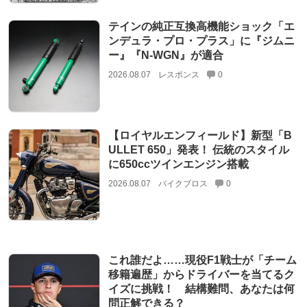
テインの純正互換高機能ショック「エ
ンデュラ・プロ・プラス」に『ジムニ
ー』『N-WGN』が適合
2026.08.07
レスポンス
0
【ロイヤルエンフィールド】新型「B
ULLET 650」発表！ 伝統のスタイル
に650ccツインエンジン搭載
2026.08.07
バイクブロス
0
これ誰だよ……現役F1戦士が「チーム
移籍遍歴」からドライバーを当てるク
イズに挑戦！ 結構難問、あなたは何
問正解できる？