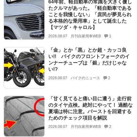
64年前、軽自動車の常識を大きく覆し
たクルマがあった。「軽自動車である
ことを我慢しない」「庶民が夢見られ
る本格的な乗用車」として誕生した
【マツダ・キャロル】
2026.08.07
月刊自家用車WEB
1
「金」とか「黒」とか超・カッコ良
い!! バイクのフロントフォークのイ
ンナーチューブは「銀」だけじゃな
い!?
2026.08.07
バイクのニュース
2
「甘く見てると痛い目に遭う」走行前
のタイヤ点検。絶対にやって！ 過酷な
夏場は特に注意。バーストを回避する
ためのチェック項目を解説
2026.08.07
月刊自家用車WEB
2