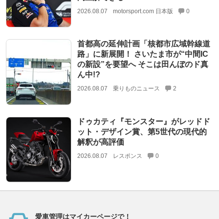
2026.08.07
motorsport.com 日本版
0
首都高の延伸計画「核都市広域幹線道
路」に新展開！ さいたま市が“中間IC
の新設”を要望へ そこは田んぼのド真
ん中!?
2026.08.07
乗りものニュース
2
ドゥカティ『モンスター』がレッドド
ット・デザイン賞、第5世代の現代的
解釈が高評価
2026.08.07
レスポンス
0
愛車管理はマイカーページで！