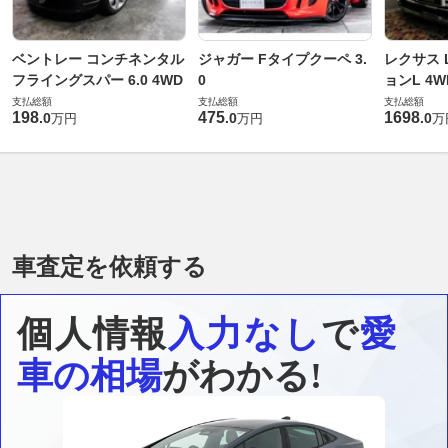
ベントレー コンチネンタル
ジャガー Fタイプクーペ 3.
レクサス L
フライングスパー 6.0 4WD
0
ョンL 4W
支払総額
支払総額
支払総額
198
475
1698
.
0
.
0
.
0
万円
万円
万
車査定を依頼する
個人情報
入力なし
で
愛
車の相場
がわかる!