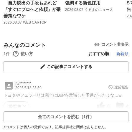
自力脱出の手段もあれど
強調する新色採用
S
「すぐにプロへと依頼」が最
告
2026.08.07
くるまのニュース
善策なワケ
20
2026.08.07
WEB CARTOP
みんなのコメント
コメント非表示
1件
使い方
おすすめ順
新着順
この記事にコメントする
fla********
違反報告
2026/6/13 23:50
トヨタやフェラーリは完全にBoPを意識した予選だったよな…w
0
4
返信0件
全てのコメントを読む（1件）
※コメントは個人の見解であり、記事提供社と関係はありません。