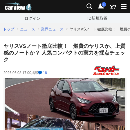
carview!
検索
通知
i
ログイン
ID新規取得
トップ
ニュース
業界ニュース
ヤリスVSノート徹底比較！ 燃費
ヤリスVSノート徹底比較！ 燃費のヤリスか、上質
感のノートか？ 人気コンパクトの実力を採点チェッ
ク
2026.06.08 17:00
掲載
18