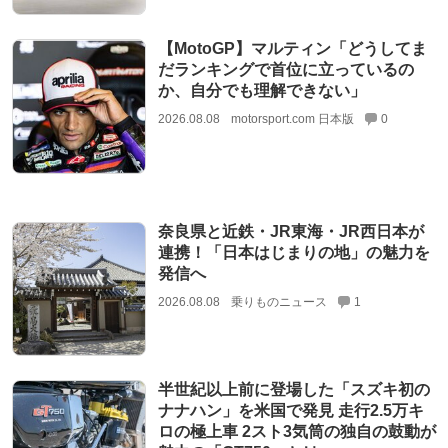
【MotoGP】マルティン「どうしてま
だランキングで首位に立っているの
か、自分でも理解できない」
2026.08.08
motorsport.com 日本版
0
奈良県と近鉄・JR東海・JR西日本が
連携！「日本はじまりの地」の魅力を
発信へ
2026.08.08
乗りものニュース
1
半世紀以上前に登場した「スズキ初の
ナナハン」を米国で発見 走行2.5万キ
ロの極上車 2スト3気筒の独自の鼓動が