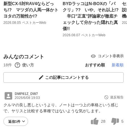
新型CX-5対RAV4ならどっ
BYDラッコはN-BOXの「パ
セ
ち!? マツダの人馬一体かト
クリ」?? いや、それ以上!?
説
ヨタの万能性か!?
辛口"正直"評論家が徹底チ
機
ェックして分かった隠れた真
2026.08.05
ベストカーWeb
20
価!!
2026.08.07
ベストカーWeb
みんなのコメント
コメント非表示
18件
使い方
おすすめ順
新着順
この記事にコメントする
DMP81Z_DW7
違反報告
2026/6/08 19:03
クルマの良し悪しというより、ノートは一つ上の車格という感じ
で、ヤリスと比較する車種ではないような気がします。
28
5
返信1件