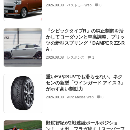
2026.08.08
ベストカーWeb
0
『シビックタイプR』の純正制御を活
かしてローダウンと車高調整、ブリッ
ツの新型スプリング「DAMPER ZZ-R
A」
2026.08.08
レスポンス
1
重いEVやSUVでも滑らせない。ネク
センの新型「ウインガード アイス 3」
が示す高い制動力
2026.08.08
Auto Messe Web
0
野尻智紀が2戦連続ポールポジショ
ン！ 太田、フラガ続く｜スーパーフ