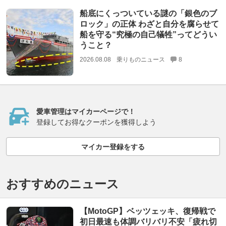
船底にくっついている謎の「銀色のブ
ロック」の正体 わざと自分を腐らせて
船を守る“究極の自己犠牲”ってどうい
うこと？
2026.08.08
乗りものニュース
8
愛車管理はマイカーページで！
登録してお得なクーポンを獲得しよう
マイカー登録をする
おすすめのニュース
【MotoGP】ベッツェッキ、復帰戦で
初日最速も体調バリバリ不安「疲れ切