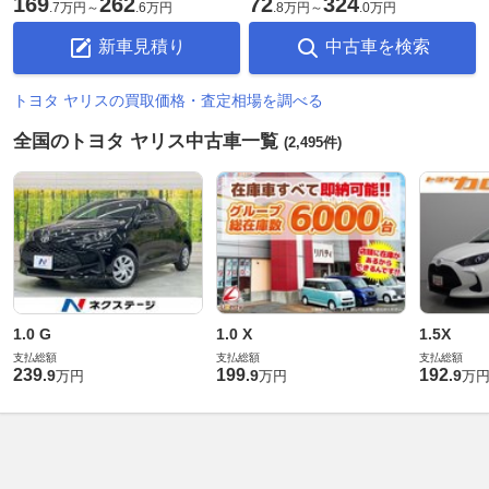
169
262
72
324
.
7万円
～
.
6万円
.
8万円
～
.
0万円
新車見積り
中古車を検索
トヨタ ヤリスの買取価格・査定相場を調べる
全国のトヨタ ヤリス中古車一覧
(2,495件)
1.0 G
1.0 X
1.5X
支払総額
支払総額
支払総額
239
199
192
.
9
.
9
.
9
万円
万円
万