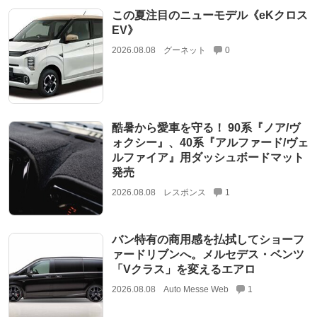
この夏注目のニューモデル《eKクロス
EV》
2026.08.08
グーネット
0
酷暑から愛車を守る！ 90系『ノア/ヴ
ォクシー』、40系『アルファード/ヴェ
ルファイア』用ダッシュボードマット
発売
2026.08.08
レスポンス
1
バン特有の商用感を払拭してショーフ
ァードリブンへ。メルセデス・ベンツ
「Vクラス」を変えるエアロ
2026.08.08
Auto Messe Web
1