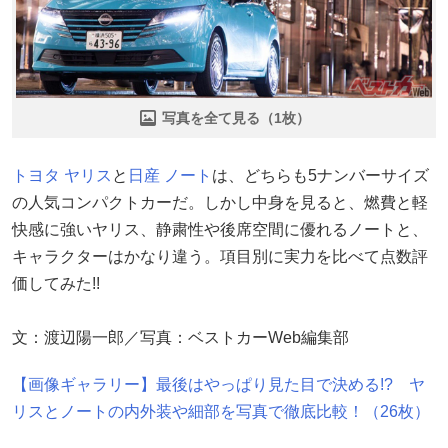
写真を全て見る（1枚）
トヨタ
ヤリス
と
日産
ノート
は、どちらも5ナンバーサイズ
の人気コンパクトカーだ。しかし中身を見ると、燃費と軽
快感に強いヤリス、静粛性や後席空間に優れるノートと、
キャラクターはかなり違う。項目別に実力を比べて点数評
価してみた!!
文：渡辺陽一郎／写真：ベストカーWeb編集部
【画像ギャラリー】最後はやっぱり見た目で決める!? ヤ
リスとノートの内外装や細部を写真で徹底比較！（26枚）