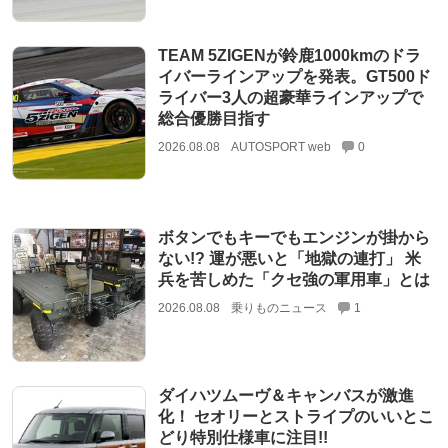
TEAM 5ZIGENが鈴鹿1000kmのドラ
イバーラインアップを発表。GT500ド
ライバー3人の超豪華ラインアップで
総合優勝目指す
2026.08.08
AUTOSPORT web
0
ボタンでもキーでもエンジンが掛から
ない!? 運が悪いと「地獄の連打」 米
兵を苦しめた「クセ強の軍用車」とは
2026.08.08
乗りものニュース
1
ダイハツムーヴ＆キャンバスが激進
化！ セオリーとストライプのいいとこ
どり特別仕様車に注目!!