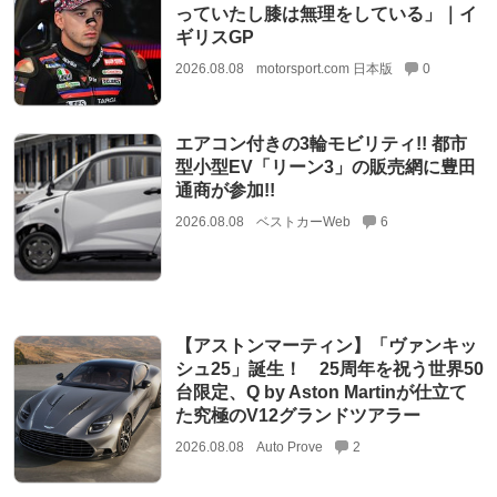
っていたし膝は無理をしている」｜イ
ギリスGP
2026.08.08
motorsport.com 日本版
0
エアコン付きの3輪モビリティ!! 都市
型小型EV「リーン3」の販売網に豊田
通商が参加!!
2026.08.08
ベストカーWeb
6
【アストンマーティン】「ヴァンキッ
シュ25」誕生！ 25周年を祝う世界50
台限定、Q by Aston Martinが仕立て
た究極のV12グランドツアラー
2026.08.08
Auto Prove
2