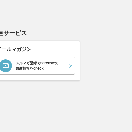
連サービス
メールマガジン
メルマガ登録でcarview!の
最新情報をcheck!