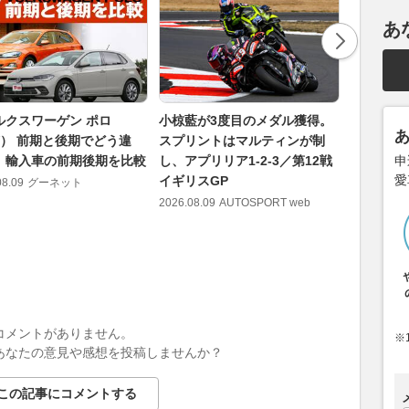
あ
ルクスワーゲン ポロ
小椋藍が3度目のメダル獲得。
好調の小
W） 前期と後期でどう違
スプリントはマルティンが制
耗に苦し
｜輸入車の前期後期を比較
し、アプリリア1-2-3／第12戦
位！ ホ
申
愛
イギリスGP
げ切り勝利
08.09
グーネット
GPスプ
2026.08.09
AUTOSPORT web
2026.08.09
コメントがありません。
※
あなたの意見や感想を投稿しませんか？
この記事にコメントする