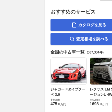
おすすめのサービス
カタログを見る
査定相場を調べる
全国の中古車一覧
(537,334件)
ジャガー Fタイプクー
レクサス LM 5
ペ 3.0
ージョンL 4W
支払総額
支払総額
475
.
1698
.
0
0
万円
万円