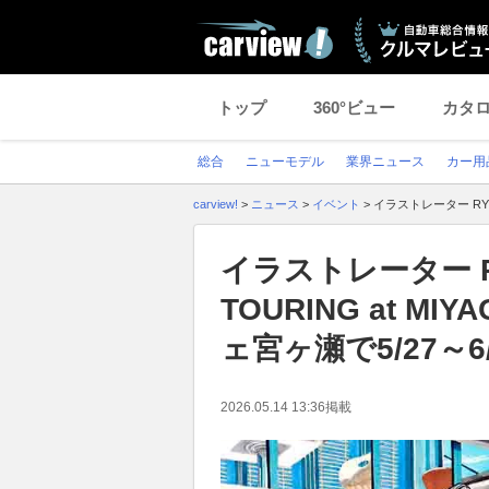
トップ
360°ビュー
カタ
総合
ニューモデル
業界ニュース
カー用
carview!
>
ニュース
>
イベント
>
イラストレーター RYU
イラストレーター R
TOURING at 
ェ宮ヶ瀬で5/27～
2026.05.14 13:36
掲載