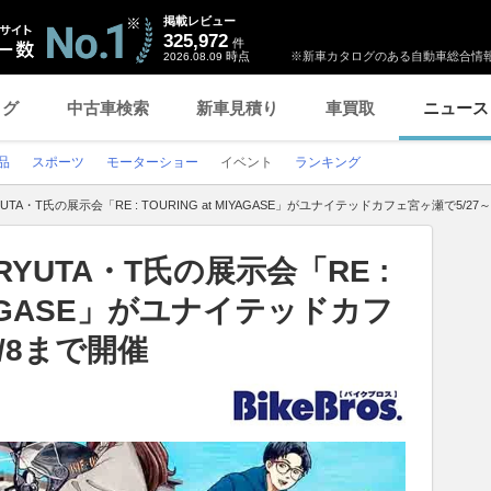
掲載レビュー
325,972
件
時点
※新車カタログのある自動車総合情報
2026.08.09
ログ
中古車検索
新車見積り
車買取
ニュース
品
スポーツ
モーターショー
イベント
ランキング
TA・T氏の展示会「RE : TOURING at MIYAGASE」がユナイテッドカフェ宮ヶ瀬で5/27
YUTA・T氏の展示会「RE :
MIYAGASE」がユナイテッドカフ
6/8まで開催