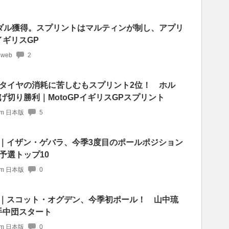
ダル獲得。スプリントはマルティンが制し、アプリ
戦イギリスGP
 web
2
タイヤの消耗に苦しむもスプリント2位！ ホル
切り勝利｜MotoGPイギリスGPスプリント
com 日本版
5
予選｜イザン・ゲバラ、今季3度目のポールポジション
予選トップ10
com 日本版
0
予選｜スコット・オグデン、今季初ポール！ 山中琉
手中団スタート
com 日本版
0