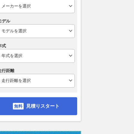
モデル
年式
走行距離
ムーヴキャン
ロールスロイス ゴース
ホンダ NSX 3.0
アスト
見積りスタート
0 ストライプス
ト ロールスロイス ゴ
V8 
支払総額
898
.
0
万円
ースト(第1世代 / RR4)
ーツシ
支払総額
支払総額
905
.
589
.
1
0
万円