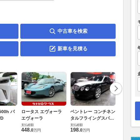
中古車を検索
新車を見積る
ダイハツ 
00h バ
ロータス エヴォーラ
ベントレー コンチネン
バス 66
D
エヴォーラ
タルフライングスパー
G
支払総額
6.0 4WD
支払総額
支払総額
169
.
9
万円
448
.
198
.
0
0
万円
万円