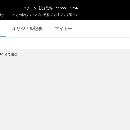
ログイン
[
新規取得
]
Yahoo! JAPAN
サイト5社との比較（2026年2月株式会社プラグ調べ）
オリジナル記事
マイカー
～6/8まで開催