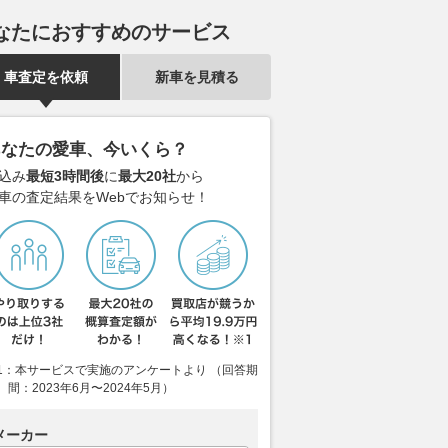
なたにおすすめのサービス
車査定を依頼
新車を見積る
椋藍、リヤタイヤの消
Moto2イギリス予選｜イザン・
Moto3イギ
あなたの愛車、今いくら？
むもスプリント2
ゲバラ、今季3度目のポールポ
ト・オグデン
ルヘ・マルティンが逃
ジション獲得。佐々木歩夢が予
ル！ 山中琉聖
込み
最短3時間後
に
最大20社
から
車の査定結果をWebでお知らせ！
｜MotoGPイギリス
選トップ10
番手中団スタ
リント
2026.08.08
motorsport.com 日本版
2026.08.08
mot
motorsport.com 日本版
1：本サービスで実施のアンケートより （回答期
間：2023年6月〜2024年5月）
メーカー