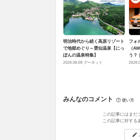
明治時代から続く高原リゾート
フォ
で地獄めぐり～雲仙温泉【にっ
（A
ぽんの温泉特集】
う？
2026.08.09
グーネット
2026.
みんなのコメント
使い方
この記事にはまだ
この記事に対する