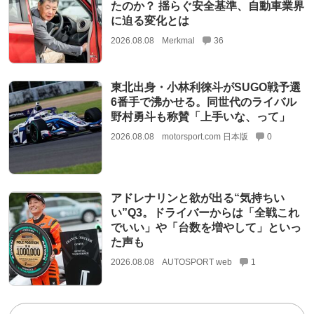
たのか？ 揺らぐ安全基準、自動車業界
に迫る変化とは
2026.08.08
Merkmal
36
東北出身・小林利徠斗がSUGO戦予選
6番手で沸かせる。同世代のライバル
野村勇斗も称賛「上手いな、って」
2026.08.08
motorsport.com 日本版
0
アドレナリンと欲が出る“気持ちい
い”Q3。ドライバーからは「全戦これ
でいい」や「台数を増やして」といっ
た声も
2026.08.08
AUTOSPORT web
1