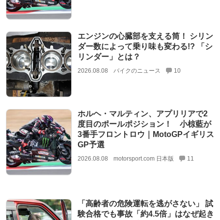
エンジンの心臓部を支える筒！ シリン
ダー数によって乗り味も変わる!? 「シ
リンダー」とは？
2026.08.08
バイクのニュース
10
ホルヘ・マルティン、アプリリアで2
度目のポールポジション！ 小椋藍が
3番手フロントロウ｜MotoGPイギリス
GP予選
2026.08.08
motorsport.com 日本版
11
「高齢者の危険運転を逃がさない」 試
験合格でも事故「約4.5倍」はなぜ起き