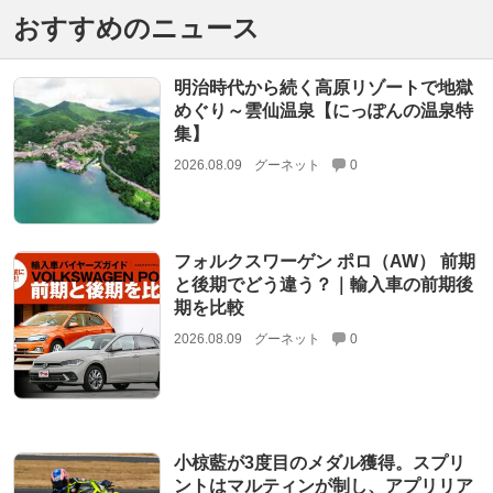
おすすめのニュース
明治時代から続く高原リゾートで地獄
めぐり～雲仙温泉【にっぽんの温泉特
集】
2026.08.09
グーネット
0
フォルクスワーゲン ポロ（AW） 前期
と後期でどう違う？｜輸入車の前期後
期を比較
2026.08.09
グーネット
0
小椋藍が3度目のメダル獲得。スプリ
ントはマルティンが制し、アプリリア