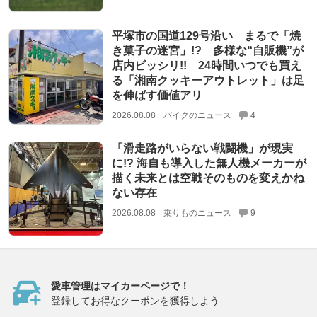
平塚市の国道129号沿い まるで「焼
き菓子の迷宮」!? 多様な“自販機”が
店内ビッシリ!! 24時間いつでも買え
る「湘南クッキーアウトレット」は足
を伸ばす価値アリ
2026.08.08
バイクのニュース
4
「滑走路がいらない戦闘機」が現実
に!? 海自も導入した無人機メーカーが
描く未来とは空戦そのものを変えかね
ない存在
2026.08.08
乗りものニュース
9
愛車管理はマイカーページで！
登録してお得なクーポンを獲得しよう