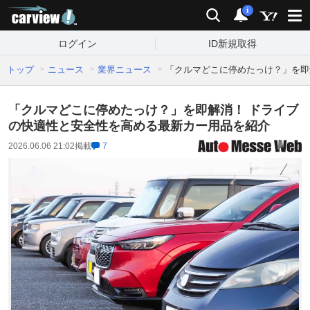
carview!
検索
通知
i
ログイン
ID新規取得
トップ
ニュース
業界ニュース
「クルマどこに停めたっけ？」を即
「クルマどこに停めたっけ？」を即解消！ ドライブ
の快適性と安全性を高める最新カー用品を紹介
2026.06.06 21:02
掲載
7