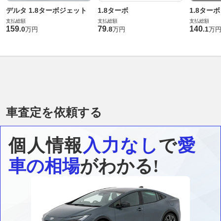
デルタ 1.8ターボジェット
1.8ターボ
1.8ターボ
支払総額
支払総額
支払総額
159
79
140
.
0
.
8
.
1
万円
万円
万
車査定を依頼する
個人情報
入力なし
で
愛
車の相場
がわかる!