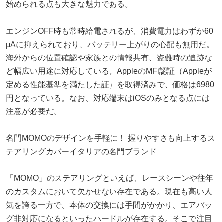
始められる点も大きな魅力である。
エンジンOFF時も常時給電されるが、消費電力はわずか60
μAに抑えられており、バッテリー上がりの心配も無用だ。
海外からの位置確認や家族との情報共有、盗難時の追跡な
ど幅広い用途に対応している。AppleのMFi認証（Appleが
定める性能基準を満たした証）を取得済みで、価格は6980
円となっている。なお、対応端末はiOSのみとなる点には
注意が必要だ。
名門MOMOのデザインを手軽に！ 握りやすさも向上するス
テアリングカバーイタリアの名門ブランド
「MOMO」のステアリングといえば、レースシーンや往年
のカスタムにおいて欠かせない存在である。現在も高い人
気を誇る一方で、本体の交換には手間がかかり、エアバッ
グ非対応になるといったハードルが存在する。そこで注目