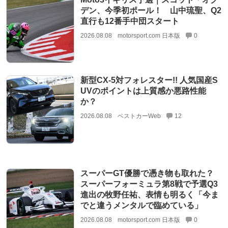
デン、今季初ポール！ 山中琉聖、Q2
直行も12番手中団スタート
2026.08.08
motorsport.com 日本版
0
新型CX-5対フォレスター!! 人気国産S
UVのポイントは上質感か悪路性能
か？
2026.08.08
ベストカーWeb
12
スーパーGT優勝で憑き物も取れた？
スーパーフォーミュラ第8戦で予選Q3
進出の牧野任祐、表情も明るく「今ま
でと違うメンタルで臨めている」
2026.08.08
motorsport.com 日本版
0