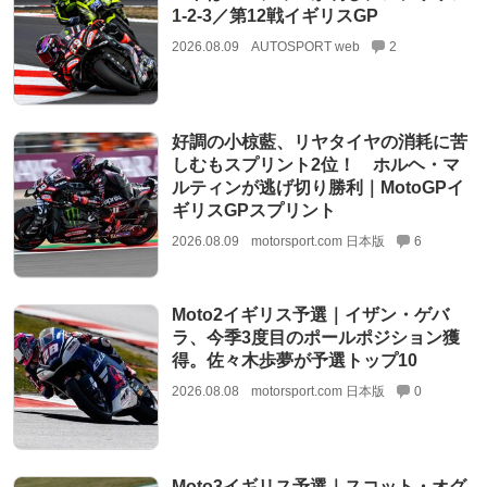
1-2-3／第12戦イギリスGP
2026.08.09
AUTOSPORT web
2
好調の小椋藍、リヤタイヤの消耗に苦
しむもスプリント2位！ ホルヘ・マ
ルティンが逃げ切り勝利｜MotoGPイ
ギリスGPスプリント
2026.08.09
motorsport.com 日本版
6
Moto2イギリス予選｜イザン・ゲバ
ラ、今季3度目のポールポジション獲
得。佐々木歩夢が予選トップ10
2026.08.08
motorsport.com 日本版
0
Moto3イギリス予選｜スコット・オグ