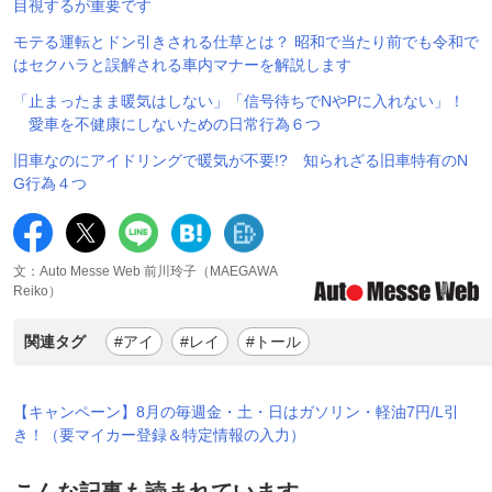
目視するが重要です
モテる運転とドン引きされる仕草とは？ 昭和で当たり前でも令和で
はセクハラと誤解される車内マナーを解説します
「止まったまま暖気はしない」「信号待ちでNやPに入れない」！
愛車を不健康にしないための日常行為６つ
旧車なのにアイドリングで暖気が不要!? 知られざる旧車特有のN
G行為４つ
文：Auto Messe Web 前川玲子（MAEGAWA
Reiko）
関連タグ
#アイ
#レイ
#トール
【キャンペーン】8月の毎週金・土・日はガソリン・軽油7円/L引
き！（要マイカー登録＆特定情報の入力）
こんな記事も読まれています