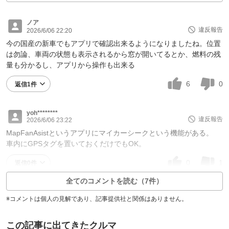
ノア
違反報告
2026/6/06 22:20
今の国産の新車でもアプリで確認出来るようになりましたね。位置
は勿論、車両の状態も表示されるから窓が開いてるとか、燃料の残
量も分かるし、アプリから操作も出来る
6
0
返信1件
yoh********
違反報告
2026/6/06 23:22
MapFanAsistというアプリにマイカーシークという機能がある。
車内にGPSタグを置いておくだけでもOK。
0
1
返信0件
全てのコメントを読む（7件）
※コメントは個人の見解であり、記事提供社と関係はありません。
この記事に出てきたクルマ