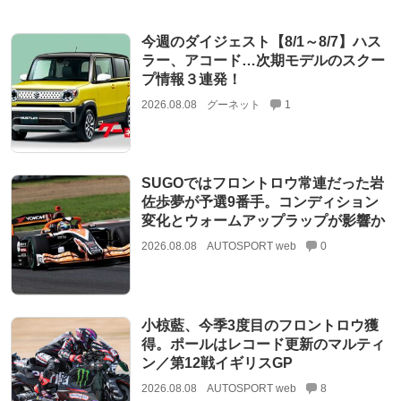
今週のダイジェスト【8/1～8/7】ハス
ラー、アコード…次期モデルのスクー
プ情報３連発！
2026.08.08
グーネット
1
SUGOではフロントロウ常連だった岩
佐歩夢が予選9番手。コンディション
変化とウォームアップラップが影響か
2026.08.08
AUTOSPORT web
0
小椋藍、今季3度目のフロントロウ獲
得。ポールはレコード更新のマルティ
ン／第12戦イギリスGP
2026.08.08
AUTOSPORT web
8