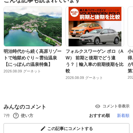
明治時代から続く高原リゾー
フォルクスワーゲン ポロ（A
小
トで地獄めぐり～雲仙温泉
W） 前期と後期でどう違
得
【にっぽんの温泉特集】
う？｜輸入車の前期後期を比
が
較
第
2026.08.09
グーネット
20
2026.08.09
グーネット
みんなのコメント
コメント非表示
7件
使い方
おすすめ順
新着順
この記事にコメントする