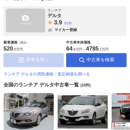
ランチア
デルタ
3.
9
61件
マイカー登録
新車価格
中古車本体価格
（税込）
520
64
4785
.
0万円
.
8万円
～
.
2万円
新車見積り
中古車を検索
ランチア デルタの買取価格・査定相場を調べる
全国のランチア デルタ中古車一覧
(10件)