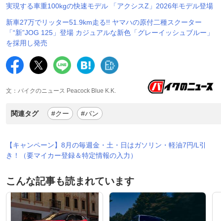
実現する車重100kgの快速モデル 「アクシスZ」2026年モデル登場
新車27万でリッター51.9km走る!! ヤマハの原付二種スクーター
「“新”JOG 125」登場 カジュアルな新色「グレーイッシュブルー」
を採用し発売
文：バイクのニュース Peacock Blue K.K.
関連タグ
#クー
#バン
【キャンペーン】8月の毎週金・土・日はガソリン・軽油7円/L引
き！（要マイカー登録＆特定情報の入力）
こんな記事も読まれています