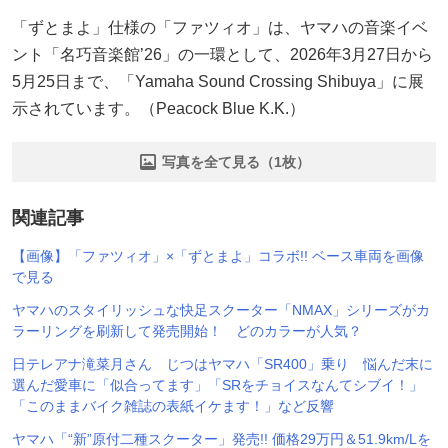
「ずとまよ」仕様の「ファツィオ」は、ヤマハの音楽イベ
ント「名巧音楽館’26」の一環として、2026年3月27日から
5月25日まで、「Yamaha Sound Crossing Shibuya」に展
示されています。（Peacock Blue K.K.）
写真を全て見る（1枚）
関連記事
【画像】「ファツィオ」×「ずとまよ」コラボ!! ベース車両を画像
で見る
ヤマハのスタイリッシュな快足スクーター「NMAX」シリーズがカ
ラーリングを刷新して発売開始！ どのカラーが人気？
日テレアナ滝菜月さん じつはヤマハ「SR400」乗り 悩んだ末に
選んだ愛車に「似合ってます」「SRをチョイスなんてシブイ！」
「このままバイク雑誌の表紙イケます！」など反響
ヤマハ「“新”原付二種スクーター」発売!! 価格29万円＆51.9km/Lを