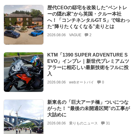
歴代CEOの邸宅を改装した“ベントレ
ーの隠れ家”から英国・クルー本社
へ！「コンチネンタルGT S」で味わっ
た“降りたくなくなる”走りとは
2026.08.06
VAGUE
2
KTM「1390 SUPER ADVENTURE S
EVO」インプレ｜新世代プレミアムツ
アラーに相応しい最新技術をフルに投
入
2026.08.06
webオートバイ
0
新東名の「巨大アーチ橋」ついにつな
がった！ “最後の未開通区間”の工事が
大詰めに
2026.08.06
乗りものニュース
31