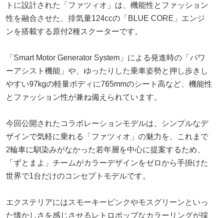
トに設計された「ファツィオ」は、機能性とファッション
性を融合させた、排気量124ccの「BLUE CORE」エンジ
ンを搭載する原付2種スクーターです。
「Smart Motor Generator System」による発進時の「パワ
ーアシスト機能」や、ゆったりした乗車姿勢と押し歩きし
やすい97kgの軽量ボディに765mmのシート高など、機能性
とファッション性が兼ね備えられています。
今回公開されたコラボレーションモデルは、シンプルなデ
ザインで気軽に乗れる「ファツィオ」の魅力を、これまで
2輪車に馴染みがなかった若年層を中心に提案するため、
「ずとまよ」チームがカラーデザインをゼロから手掛けた
世界で1台だけのコンセプトモデルです。
エクステリアにはスモーキーピンクやモスグリーンといっ
た懐かしさを感じさせるレトロポップなカラーリングが採