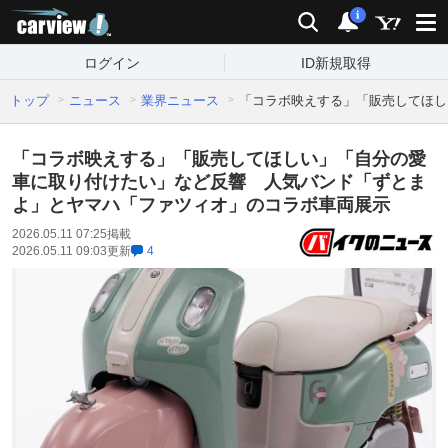
carview!
検索
通知
i
ログイン
ID新規取得
トップ
ニュース
業界ニュース
「コラボ映えする」「販売してほし
「コラボ映えする」「販売してほしい」「自分の愛
車に取り付けたい」など反響 人気バンド「ずとま
よ」とヤマハ「ファツィオ」のコラボ車両展示
2026.05.11 07:25
掲載
2026.05.11 09:03
更新
4