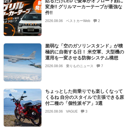
貼るだけLEDで愛車がオフロード顔に
変身!! グリルマーカーテープが最強な
件!!
2026.08.06
ベストカーWeb
2
脆弱な「空のガソリンスタンド」が積
極的に自衛する日！ 米空軍、大型機の
運用を一変させる防御システム構想
2026.08.06
乗りものニュース
7
ちょっとした街乗りでも楽しくなって
くるね 自分のスタイルで主張できる原
付二種の「個性派ギア」3選
2026.08.06
VAGUE
3