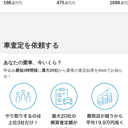
198
475
1698
.
0
.
0
.
0
万円
万円
万
車査定を依頼する
あなたの愛車、今いくら？
申込み
最短3時間後
に
最大20社
から愛車の査定結果をWebでお知ら
せ！