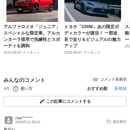
アルファロメオ「ジュニア」
トヨタ「GR86」あの限定ボ
ス
スペシャルな限定車。アルカ
ディカラーが復活！ 一部改
能
ンターラ採用で洗練性とスポ
良で走り＆ビジュアルの魅力
ー
ーティを調和
アップ
20
2026.08.07
グーネット
2026.08.07
グーネット
みんなのコメント
コメント非表示
4件
使い方
おすすめ順
新着順
この記事にコメントする
cbq********
違反報告
2026/5/11 08:01
風切り