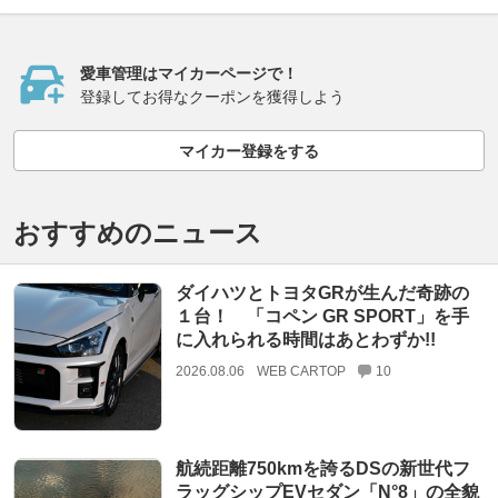
愛車管理はマイカーページで！
登録してお得なクーポンを獲得しよう
マイカー登録をする
おすすめのニュース
ダイハツとトヨタGRが生んだ奇跡の
１台！ 「コペン GR SPORT」を手
に入れられる時間はあとわずか!!
2026.08.06
WEB CARTOP
10
航続距離750kmを誇るDSの新世代フ
ラッグシップEVセダン「N°8」の全貌