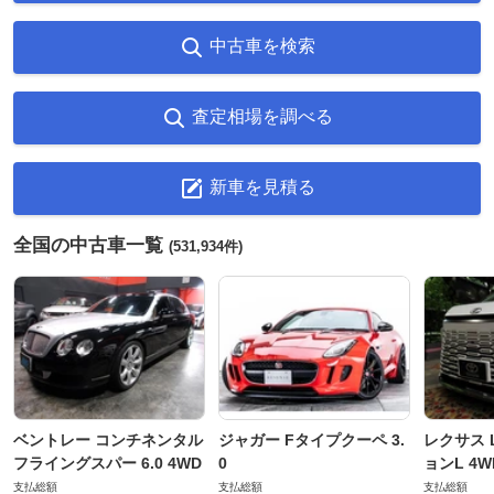
中古車を検索
査定相場を調べる
新車を見積る
全国の中古車一覧
(531,934件)
ベントレー コンチネンタル
ジャガー Fタイプクーペ 3.
レクサス L
フライングスパー 6.0 4WD
0
ョンL 4W
支払総額
支払総額
支払総額