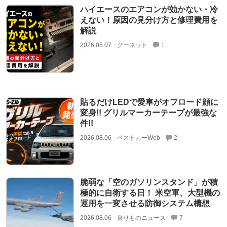
ハイエースのエアコンが効かない・冷
えない！原因の見分け方と修理費用を
解説
2026.08.07
グーネット
1
貼るだけLEDで愛車がオフロード顔に
変身!! グリルマーカーテープが最強な
件!!
2026.08.06
ベストカーWeb
2
脆弱な「空のガソリンスタンド」が積
極的に自衛する日！ 米空軍、大型機の
運用を一変させる防御システム構想
2026.08.06
乗りものニュース
7