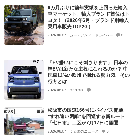
6カ月ぶりに前年実績を上回った輸入
車マーケット。輸入ブランド首位はト
ヨタ！（2026年6月・ブランド別輸入
乗用車販売TOP20 ）
2026.08.07
カー・アンド・ドライバー
0
「EV嫌いにこそ刺さります」 日本の
軽EVは新たな主役になれるのか？ 中
国車12%の欧州で揺れる勢力図、その
行方とは
2026.08.07
Merkmal
1
松阪市の国道166号にバイパス開通
“すれ違い困難”を回避する新ルート
「七日市」工区が7月17日に開通
2026.08.07
くるまのニュース
0