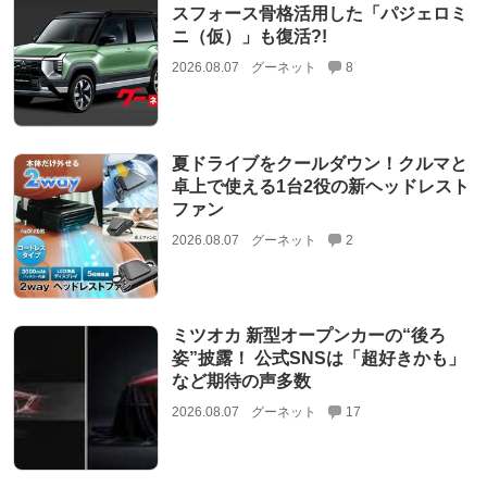
スフォース骨格活用した「パジェロミ
ニ（仮）」も復活?!
2026.08.07
グーネット
8
夏ドライブをクールダウン！クルマと
卓上で使える1台2役の新ヘッドレスト
ファン
2026.08.07
グーネット
2
ミツオカ 新型オープンカーの“後ろ
姿”披露！ 公式SNSは「超好きかも」
など期待の声多数
2026.08.07
グーネット
17