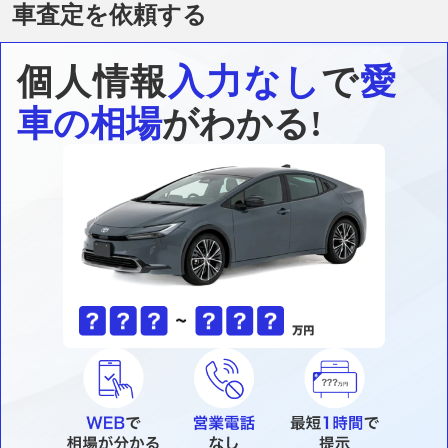
車査定を依頼する
個人情報
入力なし
で
愛
車の相場
がわかる!