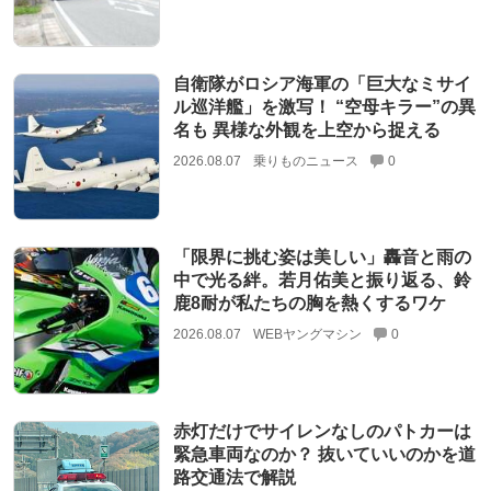
自衛隊がロシア海軍の「巨大なミサイ
ル巡洋艦」を激写！ “空母キラー”の異
名も 異様な外観を上空から捉える
2026.08.07
乗りものニュース
0
「限界に挑む姿は美しい」轟音と雨の
中で光る絆。若月佑美と振り返る、鈴
鹿8耐が私たちの胸を熱くするワケ
2026.08.07
WEBヤングマシン
0
赤灯だけでサイレンなしのパトカーは
緊急車両なのか？ 抜いていいのかを道
路交通法で解説