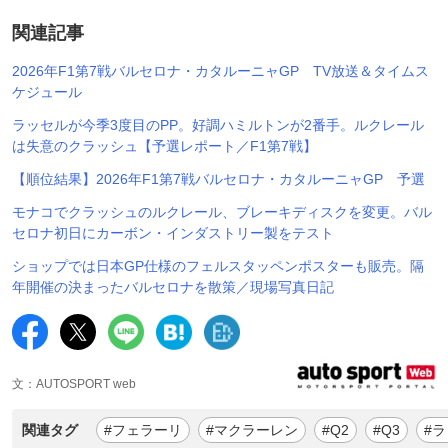
関連記事
2026年F1第7戦バルセロナ・カタルーニャGP TV放送＆タイムス
ケジュール
ラッセルが今季3度目のPP。好調ハミルトンが2番手。ルクレール
は失意のクラッシュ【予選レポート／F1第7戦】
【順位結果】2026年F1第7戦バルセロナ・カタルーニャGP 予選
モナコでクラッシュのルクレール、ブレーキディスクを変更。バル
セロナ初日にカーボン・インダストリー製をテスト
ショップでは日本GP仕様のフェルスタッペンポスターも販売。隔
年開催の決まったバルセロナを散策／現場写真日記
文：AUTOSPORT web
関連タグ
#フェラーリ
#マクラーレン
#Q2
#Q3
#