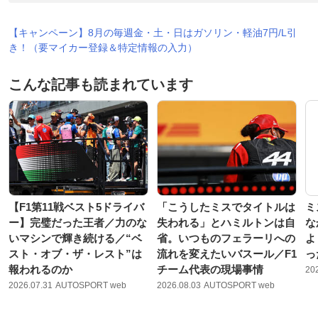
【キャンペーン】8月の毎週金・土・日はガソリン・軽油7円/L引
き！（要マイカー登録＆特定情報の入力）
こんな記事も読まれています
【F1第11戦ベスト5ドライバ
「こうしたミスでタイトルは
ミ
ー】完璧だった王者／力のな
失われる」とハミルトンは自
な
いマシンで輝き続ける／“ベ
省。いつものフェラーリへの
よ
スト・オブ・ザ・レスト”は
流れを変えたいバスール／F1
っ
報われるのか
チーム代表の現場事情
20
2026.07.31
AUTOSPORT web
2026.08.03
AUTOSPORT web