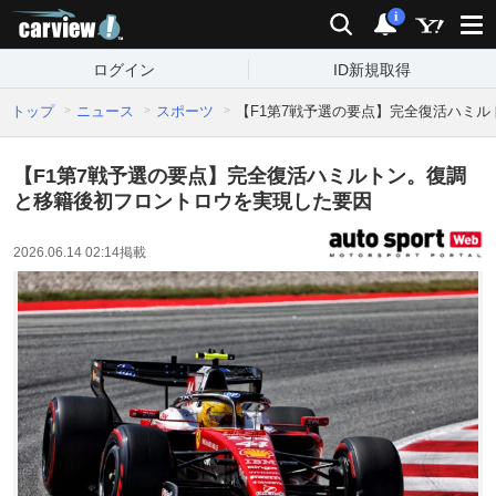
carview!
検索
通知
i
ログイン
ID新規取得
トップ
ニュース
スポーツ
【F1第7戦予選の要点】完全復活ハミ
【F1第7戦予選の要点】完全復活ハミルトン。復調
と移籍後初フロントロウを実現した要因
2026.06.14 02:14
掲載