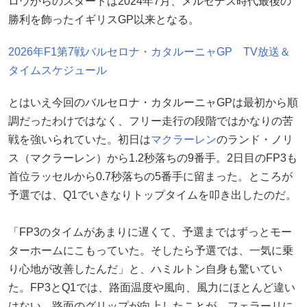
ロウからのスタートは2024年7月、メルセデス時代最後の
勝利を飾ったイギリスGP以来となる。
2026年F1第7戦バルセロナ・カタルーニャGP TV放送＆
タイムスケジュール
とはいえ今回のバルセロナ・カタルーニャGPは最初から順
調だったわけではなく、フリー走行の段階ではかなりの苦
戦を強いられていた。初日は
マクラーレン
のランド・ノリ
ス（マクラーレン）から1.2秒落ちの9番手。2日目のFP3も
首位ラッセルから0.7秒落ちの5番手に留まった。ところが
予選では、Q1でいきなりトップタイムを叩き出したのだ。
「FP3のタイムがあまりに遅くて、予選まではずっとモー
ターホームにこもっていた。そしたら予選では、一気に乗
り心地が改善したんだ」と、ハミルトン自身も驚いてい
た。FP3とQ1では、路面温度や風向、風力にほとんど違い
はない。路面のグリップが向上したことが、フェラーリに