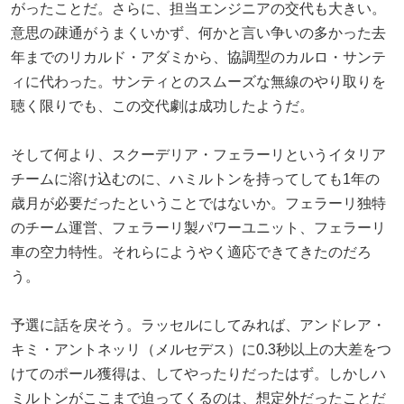
がったことだ。さらに、担当エンジニアの交代も大きい。
意思の疎通がうまくいかず、何かと言い争いの多かった去
年までのリカルド・アダミから、協調型のカルロ・サンテ
ィに代わった。サンティとのスムーズな無線のやり取りを
聴く限りでも、この交代劇は成功したようだ。
そして何より、スクーデリア・フェラーリというイタリア
チームに溶け込むのに、ハミルトンを持ってしても1年の
歳月が必要だったということではないか。フェラーリ独特
のチーム運営、フェラーリ製パワーユニット、フェラーリ
車の空力特性。それらにようやく適応できてきたのだろ
う。
予選に話を戻そう。ラッセルにしてみれば、アンドレア・
キミ・アントネッリ（メルセデス）に0.3秒以上の大差をつ
けてのポール獲得は、してやったりだったはず。しかしハ
ミルトンがここまで迫ってくるのは、想定外だったことだ