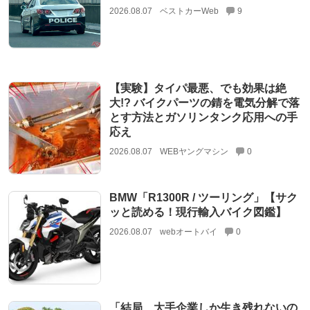
2026.08.07
ベストカーWeb
9
【実験】タイパ最悪、でも効果は絶
大!? バイクパーツの錆を電気分解で落
とす方法とガソリンタンク応用への手
応え
2026.08.07
WEBヤングマシン
0
BMW「R1300R / ツーリング」【サク
ッと読める！現行輸入バイク図鑑】
2026.08.07
webオートバイ
0
「結局、大手企業しか生き残れないの