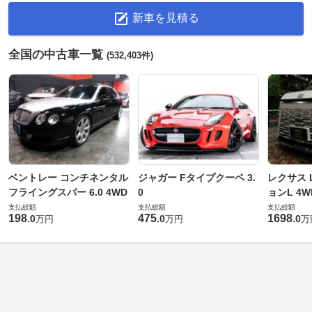
新車を見積る
全国の中古車一覧
(532,403件)
ベントレー コンチネンタル
ジャガー Fタイプクーペ 3.
レクサス L
フライングスパー 6.0 4WD
0
ョンL 4W
支払総額
支払総額
支払総額
198
475
1698
.
0
.
0
.
0
万円
万円
万