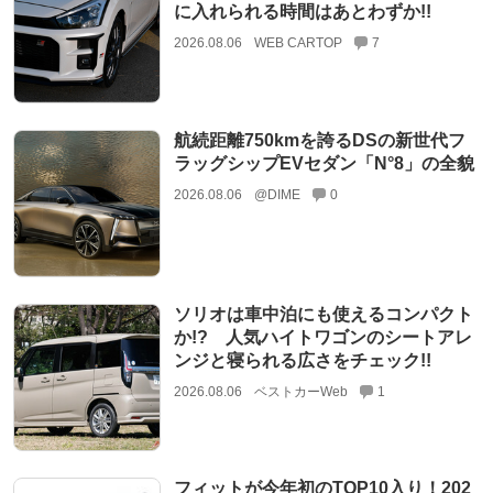
に入れられる時間はあとわずか!!
2026.08.06
WEB CARTOP
7
航続距離750kmを誇るDSの新世代フ
ラッグシップEVセダン「N°8」の全貌
2026.08.06
@DIME
0
ソリオは車中泊にも使えるコンパクト
か!? 人気ハイトワゴンのシートアレ
ンジと寝られる広さをチェック!!
2026.08.06
ベストカーWeb
1
フィットが今年初のTOP10入り！202