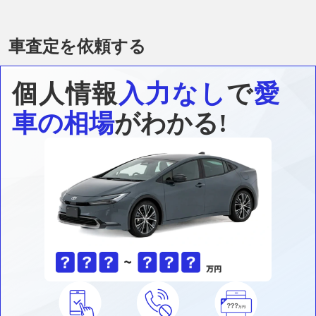
車査定を依頼する
個人情報
入力なし
で
愛
車の相場
がわかる!