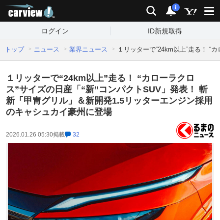
carview!
検索
通知
i
ログイン
ID新規取得
トップ
ニュース
業界ニュース
１リッターで“24km以上”走る！ 
１リッターで“24km以上”走る！ “カローラクロ
ス”サイズの日産「“新”コンパクトSUV」発表！ 斬
新「甲冑グリル」＆新開発1.5リッターエンジン採用
のキャシュカイ豪州に登場
2026.01.26 05:30
掲載
32