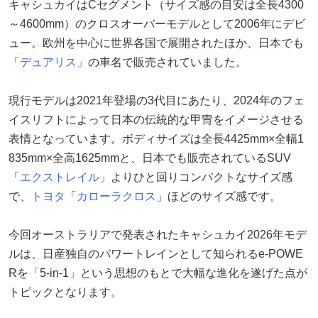
キャシュカイはCセグメント（サイズ感の目安は全長4300
～4600mm）のクロスオーバーモデルとして2006年にデビ
ュー。欧州を中心に世界各国で展開されたほか、日本でも
「
デュアリス
」の車名で販売されていました。
現行モデルは2021年登場の3代目にあたり、2024年のフェ
イスリフトによって日本の伝統的な甲冑をイメージさせる
表情となっています。ボディサイズは全長4425mm×全幅1
835mm×全高1625mmと、日本でも販売されているSUV
「
エクストレイル
」よりひと回りコンパクトなサイズ感
で、
トヨタ
「
カローラクロス
」ほどのサイズ感です。
今回オーストラリアで発表されたキャシュカイ2026年モデ
ルは、日産独自のパワートレインとして知られるe-POWE
Rを「5-in-1」という思想のもとで大幅な進化を遂げた点が
トピックとなります。