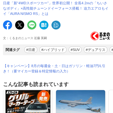
日産「新“4WDスポーツカー”」世界初公開！ 全長4.2mの「ちいさ
なボディ」×高性能チューンドイーフォース搭載！ 迫力エアロもイ
イ「AURA NISMO RS」とは
文：くるまのニュース 近藤 英嗣
関連タグ
#日産
#ハイブリッド
#SUV
#デュアリス
【キャンペーン】8月の毎週金・土・日はガソリン・軽油7円/L引
き！（要マイカー登録＆特定情報の入力）
こんな記事も読まれています