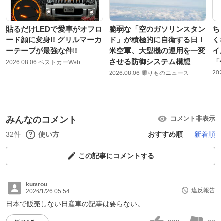
貼るだけLEDで愛車がオフロ
脆弱な「空のガソリンスタン
ち
ード顔に変身!! グリルマーカ
ド」が積極的に自衛する日！
く
ーテープが最強な件!!
米空軍、大型機の運用を一変
イ
させる防御システム構想
「
2026.08.06
ベストカーWeb
20
2026.08.06
乗りものニュース
みんなのコメント
コメント非表示
32件
使い方
おすすめ順
新着順
この記事にコメントする
kutarou
違反報告
2026/1/26 05:54
日本で販売しない日産車の記事は要らない。