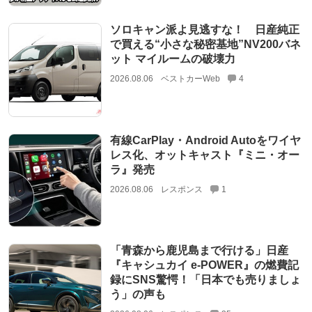
ソロキャン派よ見逃すな！ 日産純正
で買える“小さな秘密基地”NV200バネ
ット マイルームの破壊力
2026.08.06
ベストカーWeb
4
有線CarPlay・Android Autoをワイヤ
レス化、オットキャスト『ミニ・オー
ラ』発売
2026.08.06
レスポンス
1
「青森から鹿児島まで行ける」日産
『キャシュカイ e-POWER』の燃費記
録にSNS驚愕！「日本でも売りましょ
う」の声も