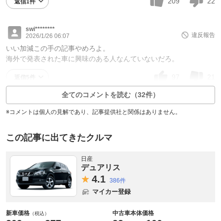
209
22
返信1件
swi********
違反報告
2026/1/26 06:07
いい加減この手の記事やめろよ。
海外で発表された車に興味のある人なんていないだろ。
97
21
返信5件
全てのコメントを読む（32件）
※コメントは個人の見解であり、記事提供社と関係はありません。
この記事に出てきたクルマ
日産
デュアリス
4.
1
386件
マイカー登録
新車価格
中古車本体価格
（税込）