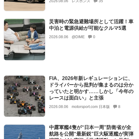
2026.08.06
レスポンス
35
災害時の緊急避難場所として活躍！車
中泊と電源供給が可能なクルマ5選
2026.08.06
@DIME
0
FIA、2026年新レギュレーションに、
ドライバーから批判が集まるのは分か
っていたと明かす……しかし「今年の
レースは面白い」と主張
2026.08.06
motorsport.com 日本版
8
中露軍艦4隻が“日本一周”防衛省が全
航路を公開“最新鋭”巨大駆逐艦が実弾