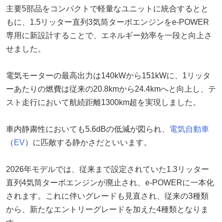
主要5部品をコンパクトで軽量なユニットに統合するとと
もに、1.5リッター直列3気筒ターボエンジンをe-POWER
専用に新設計することで、エネルギー効率を一段と向上さ
せました。
電気モーターの最高出力は140kWから151kWに、1リッタ
ーあたりの燃費は従来の20.8kmから24.4kmへと向上し、テ
スト走行において航続距離1300km超を実現しました。
車内静粛性においても5.6dBの低減が図られ、
電気自動車
（
EV
）に匹敵する静かさだといいます。
2026年モデルでは、従来まで設定されていた1.3リッター
直列4気筒ターボエンジンが廃止され、e-POWERに一本化
されます。これに伴いグレードも見直され、従来の3種類
から、新たなエントリーグレードを加えた4種類となりま