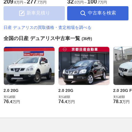
209
277
32
100
.
8万円
～
.
7万円
.
0万円
～
.
7万円
新車見積り
中古車を検索
日産 デュアリスの買取価格・査定相場を調べる
全国の日産 デュアリス中古車一覧
(36件)
2.0 20G
2.0 20G
2.0 20G
支払総額
支払総額
支払総額
76
74
78
.
4
.
4
.
3
万円
万円
万円