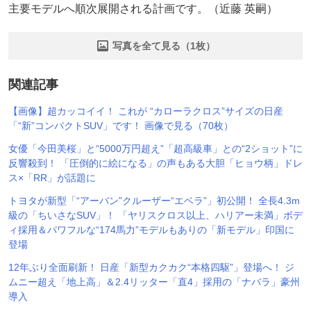
主要モデルへ順次展開される計画です。（近藤 英嗣）
写真を全て見る（1枚）
関連記事
【画像】超カッコイイ！ これが “カローラクロス”サイズの日産
「“新”コンパクトSUV」です！ 画像で見る（70枚）
女優「今田美桜」と“5000万円超え”「超高級車」との“2ショット”に
反響殺到！ 「圧倒的に絵になる」の声もある大胆「ヒョウ柄」ドレ
ス×「RR」が話題に
トヨタが新型「“アーバン”クルーザー“エベラ”」初公開！ 全長4.3m
級の「ちいさなSUV」！ 「ヤリスクロス以上、ハリアー未満」ボデ
ィ採用＆パワフルな“174馬力”モデルもありの「新モデル」印国に
登場
12年ぶり全面刷新！ 日産「新型カクカク“本格四駆”」登場へ！ ジ
ムニー超え「地上高」＆2.4リッター「直4」採用の「ナバラ」豪州
導入