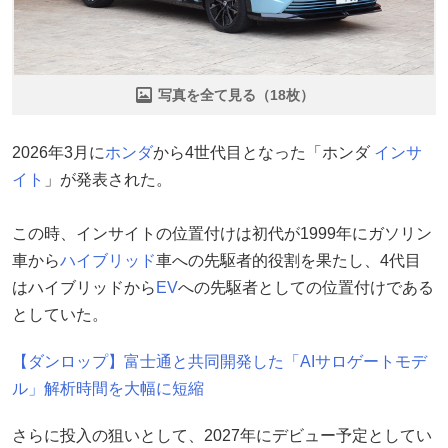
写真を全て見る（18枚）
2026年3月に
ホンダ
から4世代目となった「ホンダ
インサ
イト
」が発表された。
この時、インサイトの位置付けは初代が1999年にガソリン
車から
ハイブリッド
車への先駆者的役割を果たし、4代目
はハイブリッドから
EV
への先駆者としての位置付けである
としていた。
【ダンロップ】富士通と共同開発した「AIサロゲートモデ
ル」解析時間を大幅に短縮
さらに投入の狙いとして、2027年にデビュー予定としてい