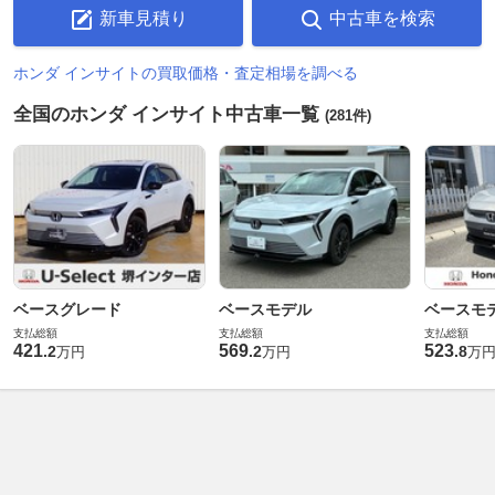
新車見積り
中古車を検索
ホンダ インサイトの買取価格・査定相場を調べる
全国のホンダ インサイト中古車一覧
(281件)
ベースグレード
ベースモデル
ベースモ
支払総額
支払総額
支払総額
421
569
523
.
2
.
2
.
8
万円
万円
万