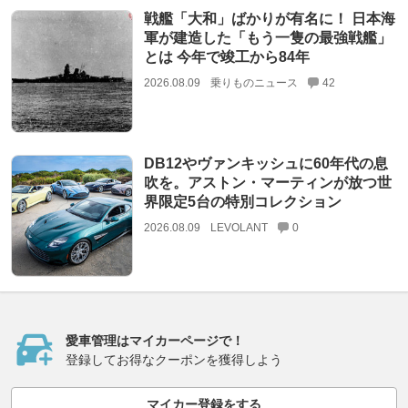
戦艦「大和」ばかりが有名に！ 日本海
軍が建造した「もう一隻の最強戦艦」
とは 今年で竣工から84年
2026.08.09
乗りものニュース
42
DB12やヴァンキッシュに60年代の息
吹を。アストン・マーティンが放つ世
界限定5台の特別コレクション
2026.08.09
LEVOLANT
0
愛車管理はマイカーページで！
登録してお得なクーポンを獲得しよう
マイカー登録をする