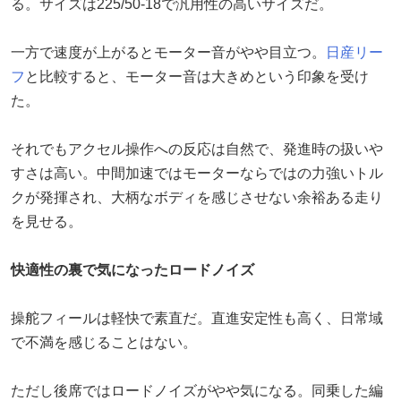
る。サイズは225/50-18で汎用性の高いサイズだ。
一方で速度が上がるとモーター音がやや目立つ。
日産
リー
フ
と比較すると、モーター音は大きめという印象を受け
た。
それでもアクセル操作への反応は自然で、発進時の扱いや
すさは高い。中間加速ではモーターならではの力強いトル
クが発揮され、大柄なボディを感じさせない余裕ある走り
を見せる。
快適性の裏で気になったロードノイズ
操舵フィールは軽快で素直だ。直進安定性も高く、日常域
で不満を感じることはない。
ただし後席ではロードノイズがやや気になる。同乗した編