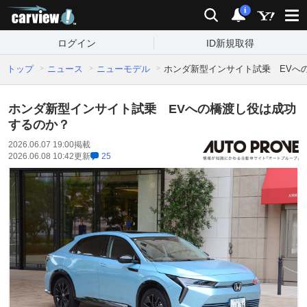
carview!
検索
通知
i
ログイン
ID新規取得
トップ
ニュース
ニューモデル
ホンダ新型インサイト試乗 EVへ
ホンダ新型インサイト試乗 EVへの橋渡し役は成功
するのか？
2026.06.07 19:00
掲載
2026.06.08 10:42
更新
25