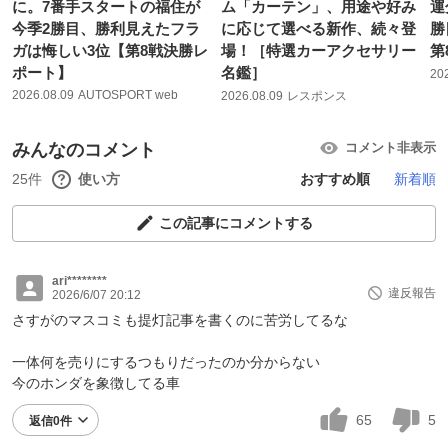
に。7番手スタートの福住が
ム「カーテン」、用途や好み
運
今季2勝目、勝利見えたフラ
に応じて選べる新作、続々登
勝
ガは悔しい3位【第8戦決勝レ
場！［特選カーアクセサリー
第
ポート】
名鑑］
20
2026.08.09
AUTOSPORT web
2026.08.09
レスポンス
みんなのコメント
コメント非表示
25件
使い方
おすすめ順
新着順
この記事にコメントする
ari********
違反報告
2026/6/07 20:12
さすがのマスコミも提灯記事を書くのに苦労してるな
一体何を売りにするつもりだったのか分からない
今のホンダを象徴してる車
65
5
返信0件