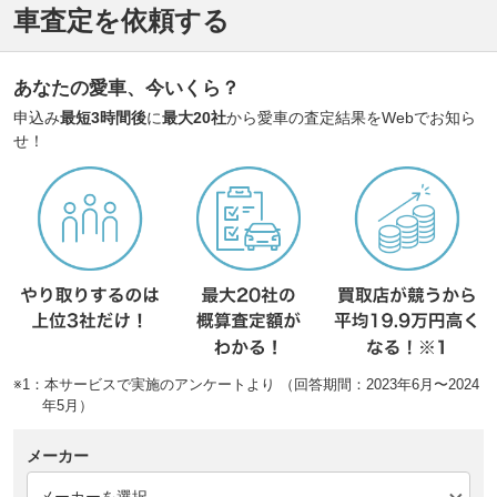
車査定を依頼する
あなたの愛車、今いくら？
申込み
最短3時間後
に
最大20社
から愛車の査定結果をWebでお知ら
せ！
※1：本サービスで実施のアンケートより （回答期間：2023年6月〜2024
年5月）
メーカー