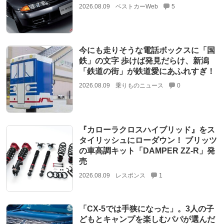
2026.08.09
ベストカーWeb
5
今にも走りそうな電話ボックスに「国
鉄」の文字 歩けば発見だらけ、新潟
「鉄道の街」が鉄道愛にあふれすぎ！
2026.08.09
乗りものニュース
0
『カローラクロスハイブリッド』をス
タイリッシュにローダウン！ ブリッツ
の車高調キット「DAMPER ZZ-R」発
売
2026.08.09
レスポンス
1
「CX-5では手狭になった」。3人の子
どもとキャンプを楽しむパパが選んだ