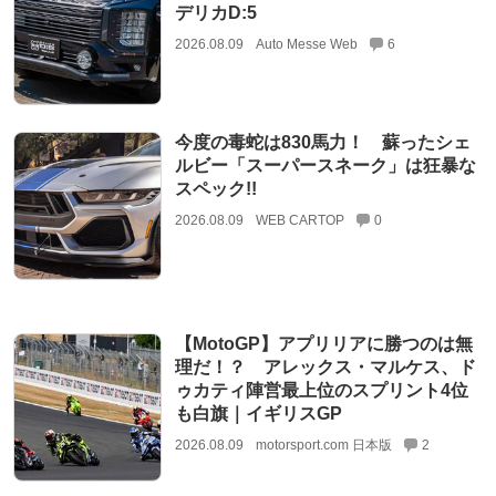
デリカD:5
2026.08.09
Auto Messe Web
6
今度の毒蛇は830馬力！ 蘇ったシェ
ルビー「スーパースネーク」は狂暴な
スペック!!
2026.08.09
WEB CARTOP
0
【MotoGP】アプリリアに勝つのは無
理だ！？ アレックス・マルケス、ド
ゥカティ陣営最上位のスプリント4位
も白旗｜イギリスGP
2026.08.09
motorsport.com 日本版
2