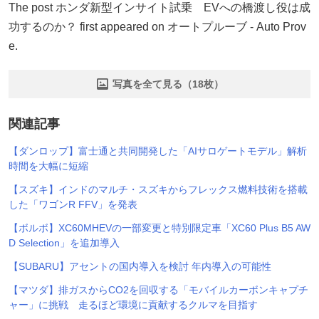
The post ホンダ新型インサイト試乗 EVへの橋渡し役は成
功するのか？ first appeared on オートプルーブ - Auto Prov
e.
写真を全て見る（18枚）
関連記事
【ダンロップ】富士通と共同開発した「AIサロゲートモデル」解析
時間を大幅に短縮
【スズキ】インドのマルチ・スズキからフレックス燃料技術を搭載
した「ワゴンR FFV」を発表
【ボルボ】XC60MHEVの一部変更と特別限定車「XC60 Plus B5 AW
D Selection」を追加導入
【SUBARU】アセントの国内導入を検討 年内導入の可能性
【マツダ】排ガスからCO2を回収する「モバイルカーボンキャプチ
ャー」に挑戦 走るほど環境に貢献するクルマを目指す