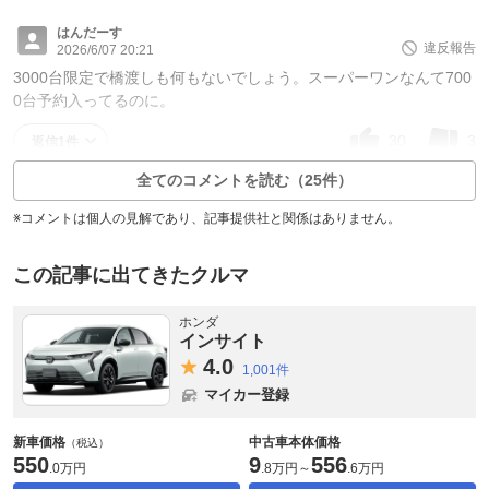
はんだーす
違反報告
2026/6/07 20:21
3000台限定で橋渡しも何もないでしょう。スーパーワンなんて700
0台予約入ってるのに。
30
3
返信1件
全てのコメントを読む（25件）
※コメントは個人の見解であり、記事提供社と関係はありません。
この記事に出てきたクルマ
ホンダ
インサイト
4.
0
1,001件
マイカー登録
新車価格
中古車本体価格
（税込）
550
9
556
.
0万円
.
8万円
～
.
6万円