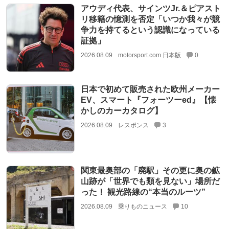
アウディ代表、サインツJr.＆ピアスト
リ移籍の憶測を否定「いつか我々が競
争力を持てるという認識になっている
証拠」
2026.08.09
motorsport.com 日本版
0
日本で初めて販売された欧州メーカー
EV、スマート『フォーツーed』【懐
かしのカーカタログ】
2026.08.09
レスポンス
3
関東最奥部の「廃駅」その更に奥の鉱
山跡が「世界でも類を見ない」場所だ
った！ 観光路線の“本当のルーツ”
2026.08.09
乗りものニュース
10