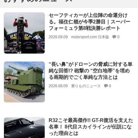
セーフティカーが上位陣の命運分け
る。福住仁嶺が今季2勝目｜スーパー
フォーミュラ第8戦決勝レポート
2026.08.09
motorsport.com 日本版
0
“長い鼻”がドローンの脅威に対する単
純な回答!? 砲撃の “空白地帯”を埋め
る画期的でごく単純な方法とは
2026.08.09
乗りものニュース
0
R32こそ最高傑作!! GT-R復活を支えた
名車！ 8代目スカイラインが伝説にな
った理由とは