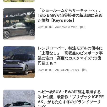
「ショールームからサーキットへ」。
Toto BMWが渋谷松濤の新店舗に込め
た情熱【Key’s note】
2026.08.09
Auto Messe Web
0
レンジローバー、特注モデルの価格に
「上限なし」 高収益のビスポーク事
業に注力 高度なカスタマイズで1億
円超えも？
2026.08.09
AUTOCAR JAPAN
0
ヘビー級SUV・EVの巨躯を掌握する
氷上性能。最新作「ブリザック ICEPE
AK」がもたらす冬のグランドツーリ
ング