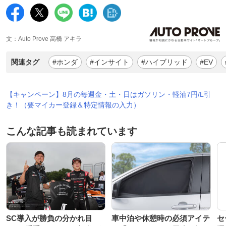
文：Auto Prove 高橋 アキラ
関連タグ
#ホンダ
#インサイト
#ハイブリッド
#EV
【キャンペーン】8月の毎週金・土・日はガソリン・軽油7円/L引
き！（要マイカー登録＆特定情報の入力）
こんな記事も読まれています
SC導入が勝負の分かれ目
車中泊や休憩時の必須アイテ
セ