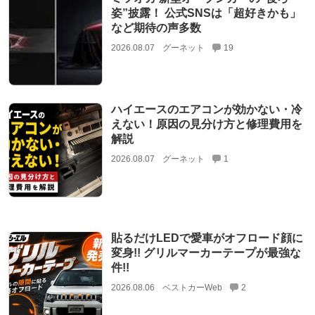
姿”披露！ 公式SNSは「超好きかも」
など期待の声多数
2026.08.07
グーネット
19
ハイエースのエアコンが効かない・冷
えない！原因の見分け方と修理費用を
解説
2026.08.07
グーネット
1
貼るだけLEDで愛車がオフロード顔に
変身!! グリルマーカーテープが最強な
件!!
2026.08.06
ベストカーWeb
2