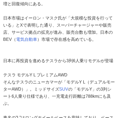
増と回復傾向にある。
日本市場はイーロン・マスク氏が「大規模な投資を行って
いる」とXで表明した通り、スーパーチャージャーや販売
店、サービス拠点の拡充が進み、販売台数も増加。日本の
BEV（
電気自動車
）市場で存在感を高めている。
日本に再投資を進めるテスラから3列6人乗りモデルが登場
テスラ モデルY L プレミアムAWD
そんなテスラのニューカマーが「モデルY L（デュアルモー
ターAWD）」。ミッドサイズ
SUV
の「モデルY」の3列シ
ート6人乗り仕様であり、一充電走行距離は788kmにも及
ぶ。
車名の”L”はロングホイールベースを意味しており、ベース