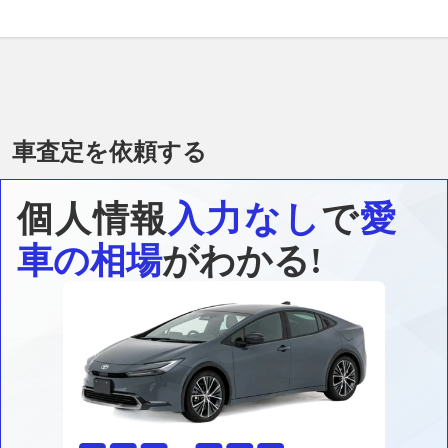
車査定を依頼する
個人情報
入力なし
で
愛
車の相場
がわかる!