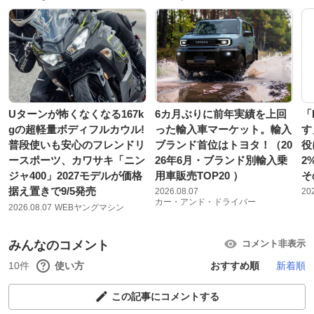
Uターンが怖くなくなる167k
6カ月ぶりに前年実績を上回
「
gの超軽量ボディフルカウル!
った輸入車マーケット。輸入
す
普段使いも安心のフレンドリ
ブランド首位はトヨタ！（20
役
ースポーツ、カワサキ「ニン
26年6月・ブランド別輸入乗
2
ジャ400」2027モデルが価格
用車販売TOP20 ）
そ
据え置きで9/5発売
2026.08.07
20
カー・アンド・ドライバー
2026.08.07
WEBヤングマシン
みんなのコメント
コメント非表示
10件
使い方
おすすめ順
新着順
この記事にコメントする