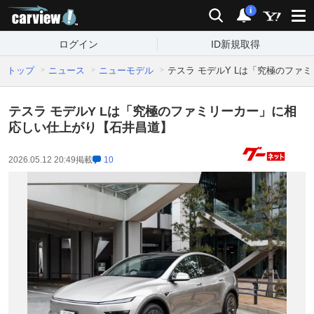
carview!
検索
通知
i
ログイン
ID新規取得
トップ
ニュース
ニューモデル
テスラ モデルY Lは「究極のファ
テスラ モデルY Lは「究極のファミリーカー」に相
応しい仕上がり【石井昌道】
2026.05.12 20:49
掲載
10