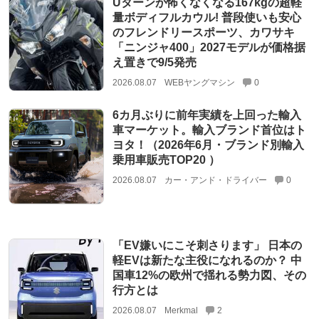
Uターンが怖くなくなる167kgの超軽
量ボディフルカウル! 普段使いも安心
のフレンドリースポーツ、カワサキ
「ニンジャ400」2027モデルが価格据
え置きで9/5発売
2026.08.07
WEBヤングマシン
0
6カ月ぶりに前年実績を上回った輸入
車マーケット。輸入ブランド首位はト
ヨタ！（2026年6月・ブランド別輸入
乗用車販売TOP20 ）
2026.08.07
カー・アンド・ドライバー
0
「EV嫌いにこそ刺さります」 日本の
軽EVは新たな主役になれるのか？ 中
国車12%の欧州で揺れる勢力図、その
行方とは
2026.08.07
Merkmal
2