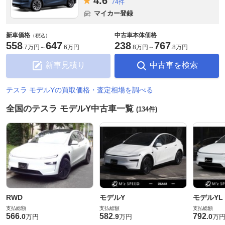
4.
6
74件
マイカー登録
新車価格
中古車本体価格
（税込）
558
647
238
767
.
7万円
～
.
6万円
.
8万円
～
.
8万円
新車見積り
中古車を検索
テスラ モデルYの買取価格・査定相場を調べる
全国のテスラ モデルY中古車一覧
(134件)
RWD
モデルY
モデルYL
支払総額
支払総額
支払総額
566
582
792
.
0
.
9
.
0
万円
万円
万