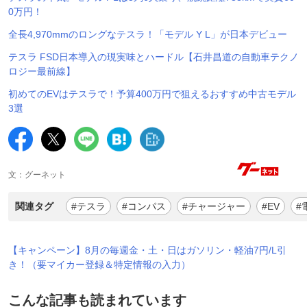
0万円！
全長4,970mmのロングなテスラ！「モデル Y L」が日本デビュー
テスラ FSD日本導入の現実味とハードル【石井昌道の自動車テクノ
ロジー最前線】
初めてのEVはテスラで！予算400万円で狙えるおすすめ中古モデル
3選
文：グーネット
関連タグ
#テスラ
#コンパス
#チャージャー
#EV
#
【キャンペーン】8月の毎週金・土・日はガソリン・軽油7円/L引
き！（要マイカー登録＆特定情報の入力）
こんな記事も読まれています