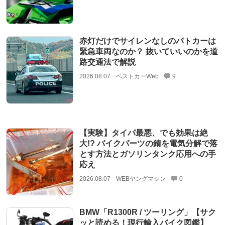
赤灯だけでサイレンなしのパトカーは
緊急車両なのか？ 抜いていいのかを道
路交通法で解説
2026.08.07
ベストカーWeb
9
【実験】タイパ最悪、でも効果は絶
大!? バイクパーツの錆を電気分解で落
とす方法とガソリンタンク応用への手
応え
2026.08.07
WEBヤングマシン
0
BMW「R1300R / ツーリング」【サク
ッと読める！現行輸入バイク図鑑】