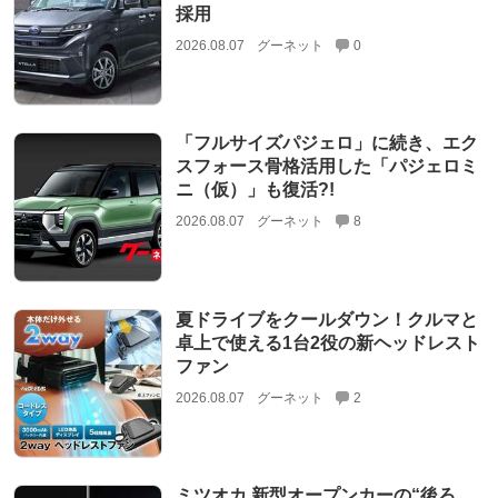
採用
2026.08.07
グーネット
0
「フルサイズパジェロ」に続き、エク
スフォース骨格活用した「パジェロミ
ニ（仮）」も復活?!
2026.08.07
グーネット
8
夏ドライブをクールダウン！クルマと
卓上で使える1台2役の新ヘッドレスト
ファン
2026.08.07
グーネット
2
ミツオカ 新型オープンカーの“後ろ