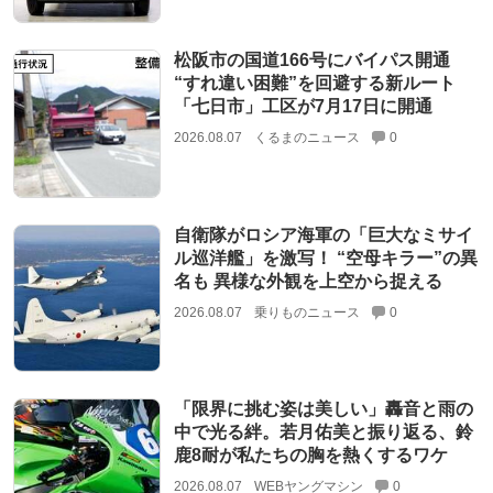
松阪市の国道166号にバイパス開通
“すれ違い困難”を回避する新ルート
「七日市」工区が7月17日に開通
2026.08.07
くるまのニュース
0
自衛隊がロシア海軍の「巨大なミサイ
ル巡洋艦」を激写！ “空母キラー”の異
名も 異様な外観を上空から捉える
2026.08.07
乗りものニュース
0
「限界に挑む姿は美しい」轟音と雨の
中で光る絆。若月佑美と振り返る、鈴
鹿8耐が私たちの胸を熱くするワケ
2026.08.07
WEBヤングマシン
0