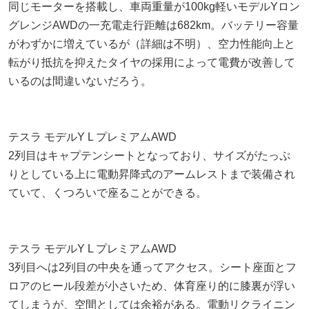
同じモーターを搭載し、車両重量が100kg軽いモデルYロン
グレンジAWDの一充電走行距離は682km。バッテリー容量
がわずかに増えているが（詳細は不明）、空力性能向上と
転がり抵抗を抑えたタイヤの採用によって電費が改善して
いるのは間違いないだろう。
テスラ モデルY L プレミアムAWD
2列目はキャプテンシートとなっており、サイズがたっぷ
りとしている上に電動昇降式のアームレストまで装備され
ていて、くつろいで座ることができる。
テスラ モデルY L プレミアムAWD
3列目へは2列目の中央を通ってアクセス。シート座面とフ
ロアのヒール段差が小さいため、体育座り的に膝裏が浮い
てしまうが、空間としては余裕がある。電動リクライニン