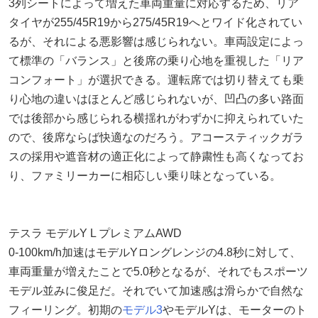
3列シートによって増えた車両重量に対応するため、リア
タイヤが255/45R19から275/45R19へとワイド化されてい
るが、それによる悪影響は感じられない。車両設定によっ
て標準の「バランス」と後席の乗り心地を重視した「リア
コンフォート」が選択できる。運転席では切り替えても乗
り心地の違いはほとんど感じられないが、凹凸の多い路面
では後部から感じられる横揺れがわずかに抑えられていた
ので、後席ならば快適なのだろう。アコースティックガラ
スの採用や遮音材の適正化によって静粛性も高くなってお
り、ファミリーカーに相応しい乗り味となっている。
テスラ モデルY L プレミアムAWD
0-100km/h加速はモデルYロングレンジの4.8秒に対して、
車両重量が増えたことで5.0秒となるが、それでもスポーツ
モデル並みに俊足だ。それでいて加速感は滑らかで自然な
フィーリング。初期の
モデル3
やモデルYは、モーターのト