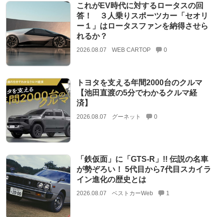
これがEV時代に対するロータスの回
答！ ３人乗りスポーツカー「セオリ
ー１」はロータスファンを納得させら
れるか？
2026.08.07
WEB CARTOP
0
トヨタを支える年間2000台のクルマ
【池田直渡の5分でわかるクルマ経
済】
2026.08.07
グーネット
0
「鉄仮面」に「GTS-R」!! 伝説の名車
が勢ぞろい！ 5代目から7代目スカイラ
イン進化の歴史とは
2026.08.07
ベストカーWeb
1