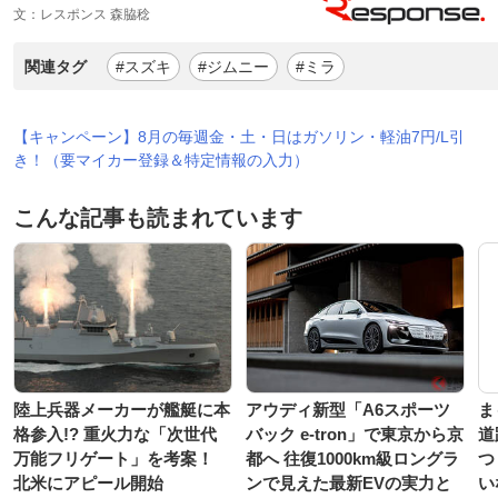
文：レスポンス 森脇稔
関連タグ
#スズキ
#ジムニー
#ミラ
【キャンペーン】8月の毎週金・土・日はガソリン・軽油7円/L引
き！（要マイカー登録＆特定情報の入力）
こんな記事も読まれています
陸上兵器メーカーが艦艇に本
アウディ新型「A6スポーツ
ま
格参入!? 重火力な「次世代
バック e-tron」で東京から京
道
万能フリゲート」を考案！
都へ 往復1000km級ロングラ
つ
北米にアピール開始
ンで見えた最新EVの実力と
い