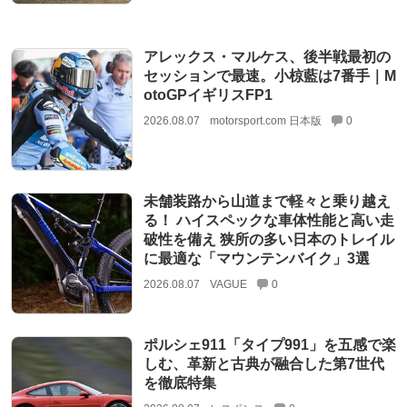
アレックス・マルケス、後半戦最初の
セッションで最速。小椋藍は7番手｜M
otoGPイギリスFP1
2026.08.07
motorsport.com 日本版
0
未舗装路から山道まで軽々と乗り越え
る！ ハイスペックな車体性能と高い走
破性を備え 狭所の多い日本のトレイル
に最適な「マウンテンバイク」3選
2026.08.07
VAGUE
0
ポルシェ911「タイプ991」を五感で楽
しむ、革新と古典が融合した第7世代
を徹底特集