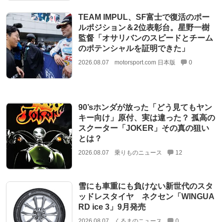
TEAM IMPUL、SF富士で復活のポー
ルポジション＆2位表彰台。星野一樹
監督「オサリバンのスピードとチーム
のポテンシャルを証明できた」
2026.08.07
motorsport.com 日本版
0
90’sホンダが放った「どう見てもヤン
キー向け」原付、実は違った？ 孤高の
スクーター「JOKER」その真の狙い
とは？
2026.08.07
乗りものニュース
12
雪にも車重にも負けない新世代のスタ
ッドレスタイヤ ネクセン「WINGUA
RD ice 3」9月発売
2026.08.07
くるまのニュース
0