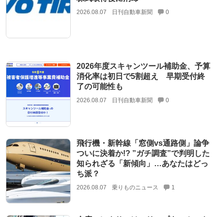
2026.08.07
日刊自動車新聞
0
2026年度スキャンツール補助金、予算
消化率は初日で5割超え 早期受付終
了の可能性も
2026.08.07
日刊自動車新聞
0
飛行機・新幹線「窓側vs通路側」論争
ついに決着か!? ”ガチ調査”で判明した
知られざる「新傾向」…あなたはどっ
ち派？
2026.08.07
乗りものニュース
1