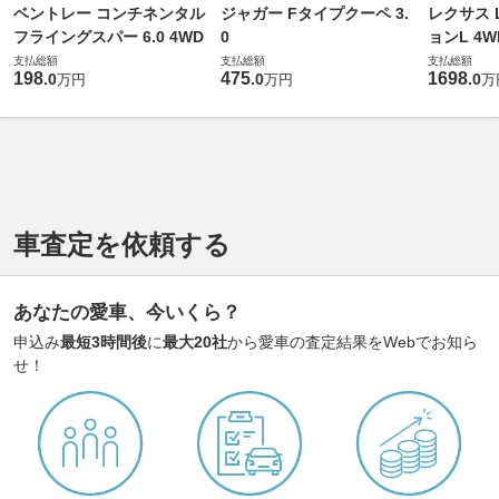
ベントレー コンチネンタル
ジャガー Fタイプクーペ 3.
レクサス L
フライングスパー 6.0 4WD
0
ョンL 4W
支払総額
支払総額
支払総額
198
475
1698
.
0
.
0
.
0
万円
万円
万
車査定を依頼する
あなたの愛車、今いくら？
申込み
最短3時間後
に
最大20社
から愛車の査定結果をWebでお知ら
せ！