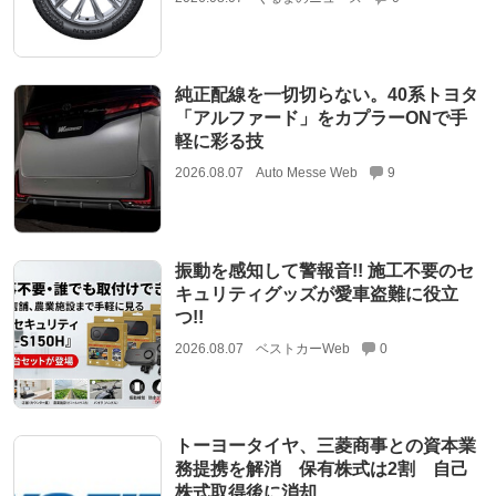
純正配線を一切切らない。40系トヨタ
「アルファード」をカプラーONで手
軽に彩る技
2026.08.07
Auto Messe Web
9
振動を感知して警報音!! 施工不要のセ
キュリティグッズが愛車盗難に役立
つ!!
2026.08.07
ベストカーWeb
0
トーヨータイヤ、三菱商事との資本業
務提携を解消 保有株式は2割 自己
株式取得後に消却