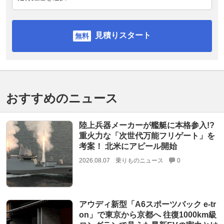
見積りスタート
おすすめのニュース
陸上兵器メーカーが艦艇に本格参入!?
重火力な「次世代万能フリゲート」を
考案！ 北米にアピール開始
2026.08.07
乗りものニュース
0
アウディ新型「A6スポーツバック e-tr
on」で東京から京都へ 往復1000km級