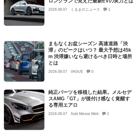
ロングランで見えた最新EVの実力とは
2026.08.07
くるまのニュース
1
まもなくお盆シーズン 高速道路「渋
滞」のピークはいつ？ 最大予想は45k
m 渋滞嫌いなら避けるべき日時と場所
とは
2026.08.07
VAGUE
0
純正パーツを移植した結果。メルセデ
スAMG「GT」が後付け感なく覚醒す
る専用エアロ
2026.08.07
Auto Messe Web
2