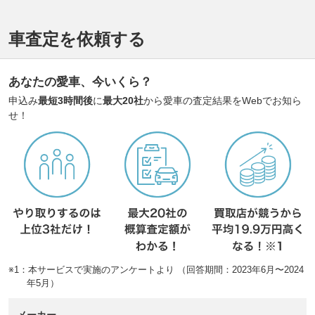
車査定を依頼する
あなたの愛車、今いくら？
申込み
最短3時間後
に
最大20社
から愛車の査定結果をWebでお知ら
せ！
※1：本サービスで実施のアンケートより （回答期間：2023年6月〜2024
年5月）