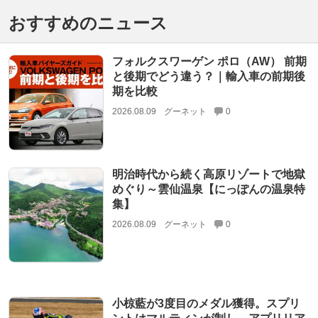
おすすめのニュース
フォルクスワーゲン ポロ（AW） 前期
と後期でどう違う？｜輸入車の前期後
期を比較
2026.08.09
グーネット
0
明治時代から続く高原リゾートで地獄
めぐり～雲仙温泉【にっぽんの温泉特
集】
2026.08.09
グーネット
0
小椋藍が3度目のメダル獲得。スプリ