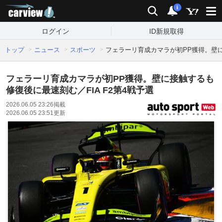
carview!
検索
通知
i
ログイン
ID新規取得
トップ
ニュース
スポーツ
フェラーリ育成カマラが初PP獲得。壁に
フェラーリ育成カマラが初PP獲得。壁に接触するも
修復後に最速刻む／FIA F2第4戦予選
2026.06.05 23:26
掲載
2026.06.05 23:51
更新