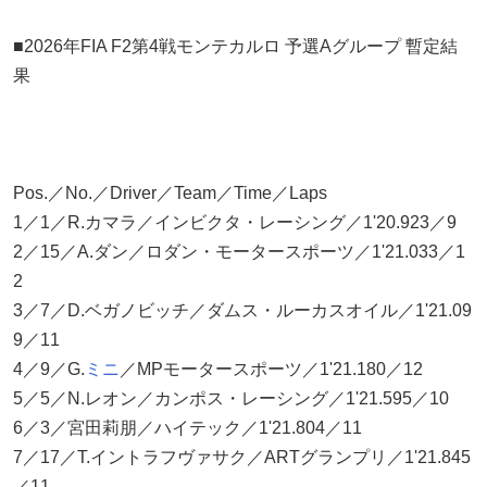
■2026年FIA F2第4戦モンテカルロ 予選Aグループ 暫定結
果
Pos.／No.／Driver／Team／Time／Laps
1／1／R.カマラ／インビクタ・レーシング／1'20.923／9
2／15／A.ダン／ロダン・モータースポーツ／1'21.033／1
2
3／7／D.ベガノビッチ／ダムス・ルーカスオイル／1'21.09
9／11
4／9／G.
ミニ
／MPモータースポーツ／1'21.180／12
5／5／N.レオン／カンポス・レーシング／1'21.595／10
6／3／宮田莉朋／ハイテック／1'21.804／11
7／17／T.イントラフヴァサク／ARTグランプリ／1'21.845
／11