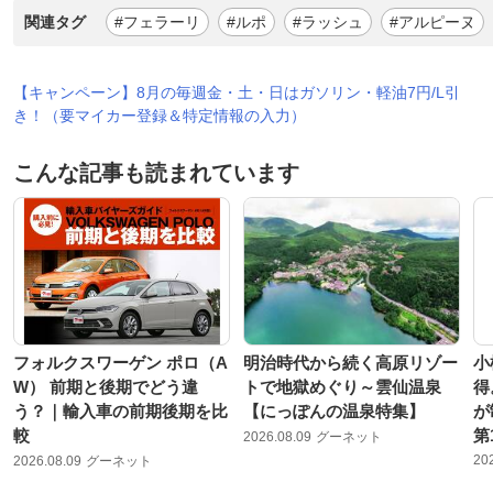
関連タグ
#フェラーリ
#ルポ
#ラッシュ
#アルピーヌ
【キャンペーン】8月の毎週金・土・日はガソリン・軽油7円/L引
き！（要マイカー登録＆特定情報の入力）
こんな記事も読まれています
フォルクスワーゲン ポロ（A
明治時代から続く高原リゾー
小
W） 前期と後期でどう違
トで地獄めぐり～雲仙温泉
得
う？｜輸入車の前期後期を比
【にっぽんの温泉特集】
が
較
第
2026.08.09
グーネット
20
2026.08.09
グーネット