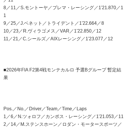
8／11／S.モントーヤ／プレマ・レーシング／1'21.870／1
1
9／25／J.ベネット／トライデント／1'22.664／8
10／23／R.ヴィラゴメス／VAR／1'22.850／12
11／21／C.シールズ／AIXレーシング／1'23.077／12
■2026年FIA F2第4戦モンテカルロ 予選Bグループ 暫定結
果
Pos.／No.／Driver／Team／Time／Laps
1／6／N.ツォロフ／カンポス・レーシング／1'21.053／11
2／14／M.ステンスホーン／ロダン・モータースポーツ／