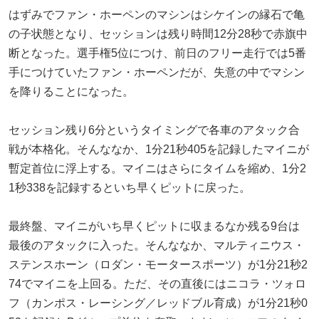
はずみでファン・ホーペンのマシンはシケインの縁石で亀
の子状態となり、セッションは残り時間12分28秒で赤旗中
断となった。選手権5位につけ、前日のフリー走行では5番
手につけていたファン・ホーペンだが、失意の中でマシン
を降りることになった。
セッション残り6分というタイミングで各車のアタック合
戦が本格化。そんななか、1分21秒405を記録したマイニが
暫定首位に浮上する。マイニはさらにタイムを縮め、1分2
1秒338を記録するといち早くピットに戻った。
最終盤、マイニがいち早くピットに収まるなか残る9台は
最後のアタックに入った。そんななか、マルティニウス・
ステンスホーン（ロダン・モータースポーツ）が1分21秒2
74でマイニを上回る。ただ、その直後にはニコラ・ツォロ
フ（カンポス・レーシング／レッドブル育成）が1分21秒0