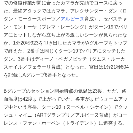
での修復作業が間に合ったカマラが先頭でコースに戻っ
た。最終アタックではカマラ、アレクサンダー・ダン（ロ
ダン・モータースポーツ／
アルピーヌ
育成）、セバスチャ
ン・モントーヤ（プレマ・レーシング）がターン19でバリ
アにヒットしながら立ち上がる激しいシーンが見られたな
か、1分20秒923を叩き出したカマラがAグループをトップ
で終えた。2番手は同じくターン19でバリアにタッチした
ダン。3番手はディーノ・ベガノビッチ（ダムス・ルーカ
スオイル／フェラーリ育成）となった。宮田は1分21秒804
を記録しAグループ6番手となった。
Bグループのセッション開始時点の気温は23度。ただ、路
面温度は42度まで上がっていた。各車がまだウォームアッ
プ中という序盤、ターン10（ヌーベル・シケイン）でクッ
シュ・マイニ（ARTグランプリ／アルピーヌ育成）がロー
レンス・ファン・ホーペン（トライデント）に追突する。