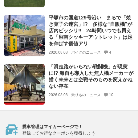
平塚市の国道129号沿い まるで「焼
き菓子の迷宮」!? 多様な“自販機”が
店内ビッシリ!! 24時間いつでも買え
る「湘南クッキーアウトレット」は足
を伸ばす価値アリ
2026.08.08
バイクのニュース
4
「滑走路がいらない戦闘機」が現実
に!? 海自も導入した無人機メーカーが
描く未来とは空戦そのものを変えかね
ない存在
2026.08.08
乗りものニュース
10
愛車管理はマイカーページで！
登録してお得なクーポンを獲得しよう