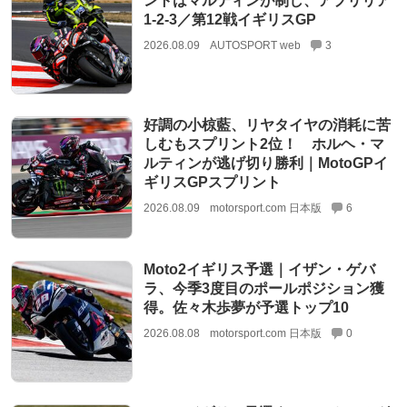
ントはマルティンが制し、アプリリア
1-2-3／第12戦イギリスGP
2026.08.09
AUTOSPORT web
3
好調の小椋藍、リヤタイヤの消耗に苦
しむもスプリント2位！ ホルヘ・マ
ルティンが逃げ切り勝利｜MotoGPイ
ギリスGPスプリント
2026.08.09
motorsport.com 日本版
6
Moto2イギリス予選｜イザン・ゲバ
ラ、今季3度目のポールポジション獲
得。佐々木歩夢が予選トップ10
2026.08.08
motorsport.com 日本版
0