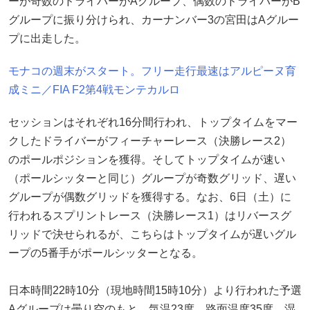
ーが奇数のドライバーがAグループ、偶数のドライバーがB
グループに振り分けられ、カーナンバー3の宮田はAグルー
プに出走した。
モナコの週末がスタート。フリー走行最速はアルピーヌ育
成ミニ／FIA F2第4戦モンテカルロ
セッションはそれぞれ16分間行われ、トップタイムをマー
クしたドライバーがフィーチャーレース（決勝レース2）
のポールポジションを獲得。そしてトップタイムが速い
（ポールシッターと同じ）グループが奇数グリッド、遅い
グループが偶数グリッドを獲得する。なお、6日（土）に
行われるスプリントレース（決勝レース1）はリバースグ
リッドで決せられるが、こちらはトップタイムが遅いグル
ープの5番手がポールシッターとなる。
日本時間22時10分（現地時間15時10分）より行われた予選
Aグループは曇り空のもと、気温23度、路面温度35度、湿