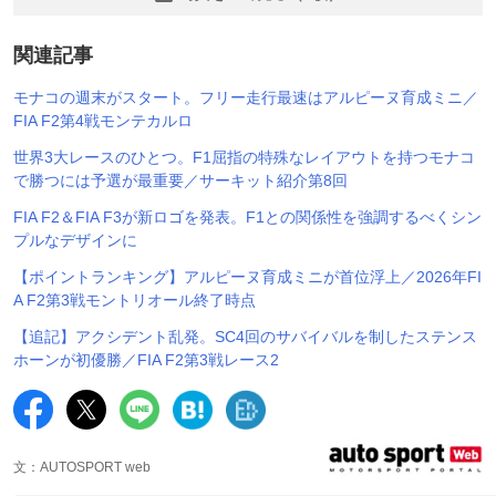
関連記事
モナコの週末がスタート。フリー走行最速はアルピーヌ育成ミニ／
FIA F2第4戦モンテカルロ
世界3大レースのひとつ。F1屈指の特殊なレイアウトを持つモナコ
で勝つには予選が最重要／サーキット紹介第8回
FIA F2＆FIA F3が新ロゴを発表。F1との関係性を強調するべくシン
プルなデザインに
【ポイントランキング】アルピーヌ育成ミニが首位浮上／2026年FI
A F2第3戦モントリオール終了時点
【追記】アクシデント乱発。SC4回のサバイバルを制したステンス
ホーンが初優勝／FIA F2第3戦レース2
文：AUTOSPORT web