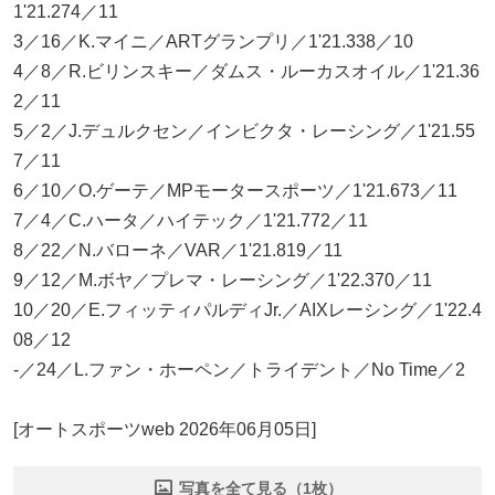
1'21.274／11
3／16／K.マイニ／ARTグランプリ／1'21.338／10
4／8／R.ビリンスキー／ダムス・ルーカスオイル／1'21.36
2／11
5／2／J.デュルクセン／インビクタ・レーシング／1'21.55
7／11
6／10／O.ゲーテ／MPモータースポーツ／1'21.673／11
7／4／C.ハータ／ハイテック／1'21.772／11
8／22／N.バローネ／VAR／1'21.819／11
9／12／M.ボヤ／プレマ・レーシング／1'22.370／11
10／20／E.フィッティパルディJr.／AIXレーシング／1'22.4
08／12
-／24／L.ファン・ホーペン／トライデント／No Time／2
[オートスポーツweb 2026年06月05日]
写真を全て見る（1枚）