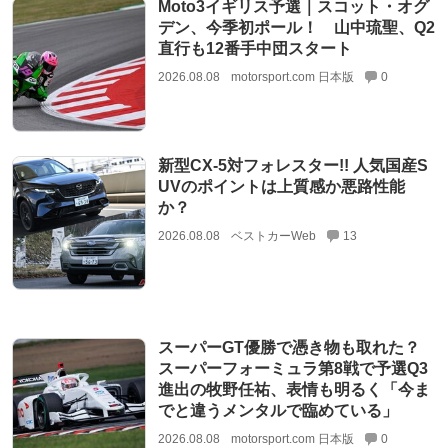
Moto3イギリス予選｜スコット・オグ
デン、今季初ポール！ 山中琉聖、Q2
直行も12番手中団スタート
2026.08.08
motorsport.com 日本版
0
新型CX-5対フォレスター!! 人気国産S
UVのポイントは上質感か悪路性能
か？
2026.08.08
ベストカーWeb
13
スーパーGT優勝で憑き物も取れた？
スーパーフォーミュラ第8戦で予選Q3
進出の牧野任祐、表情も明るく「今ま
でと違うメンタルで臨めている」
2026.08.08
motorsport.com 日本版
0