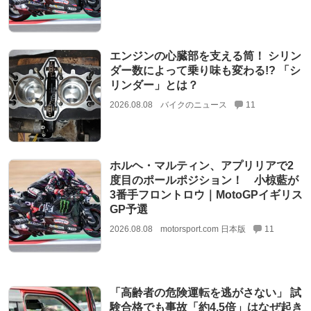
エンジンの心臓部を支える筒！ シリン
ダー数によって乗り味も変わる!? 「シ
リンダー」とは？
2026.08.08
バイクのニュース
11
ホルヘ・マルティン、アプリリアで2
度目のポールポジション！ 小椋藍が
3番手フロントロウ｜MotoGPイギリス
GP予選
2026.08.08
motorsport.com 日本版
11
「高齢者の危険運転を逃がさない」 試
験合格でも事故「約4.5倍」はなぜ起き