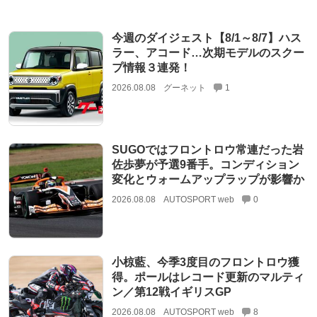
今週のダイジェスト【8/1～8/7】ハス
ラー、アコード…次期モデルのスクー
プ情報３連発！
2026.08.08
グーネット
1
SUGOではフロントロウ常連だった岩
佐歩夢が予選9番手。コンディション
変化とウォームアップラップが影響か
2026.08.08
AUTOSPORT web
0
小椋藍、今季3度目のフロントロウ獲
得。ポールはレコード更新のマルティ
ン／第12戦イギリスGP
2026.08.08
AUTOSPORT web
8