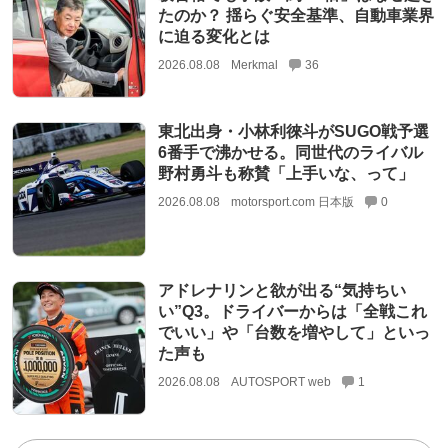
たのか？ 揺らぐ安全基準、自動車業界
に迫る変化とは
2026.08.08
Merkmal
36
東北出身・小林利徠斗がSUGO戦予選
6番手で沸かせる。同世代のライバル
野村勇斗も称賛「上手いな、って」
2026.08.08
motorsport.com 日本版
0
アドレナリンと欲が出る“気持ちい
い”Q3。ドライバーからは「全戦これ
でいい」や「台数を増やして」といっ
た声も
2026.08.08
AUTOSPORT web
1