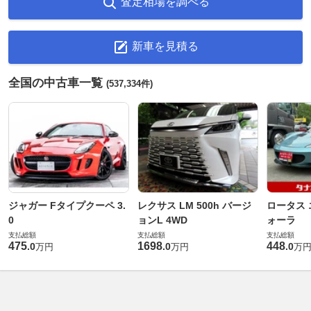
査定相場を調べる
新車を見積る
全国の中古車一覧
(537,334件)
ジャガー Fタイプクーペ 3.
レクサス LM 500h バージ
ロータス 
0
ョンL 4WD
ォーラ
支払総額
支払総額
支払総額
475
1698
448
.
0
.
0
.
0
万円
万円
万