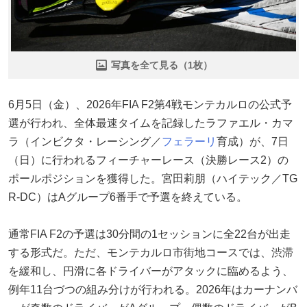
写真を全て見る（1枚）
6月5日（金）、2026年FIA F2第4戦モンテカルロの公式予
選が行われ、全体最速タイムを記録したラファエル・カマ
ラ（インビクタ・レーシング／
フェラーリ
育成）が、7日
（日）に行われるフィーチャーレース（決勝レース2）の
ポールポジションを獲得した。宮田莉朋（ハイテック／TG
R-DC）はAグループ6番手で予選を終えている。
通常FIA F2の予選は30分間の1セッションに全22台が出走
する形式だ。ただ、モンテカルロ市街地コースでは、渋滞
を緩和し、円滑に各ドライバーがアタックに臨めるよう、
例年11台づつの組み分けが行われる。2026年はカーナンバ