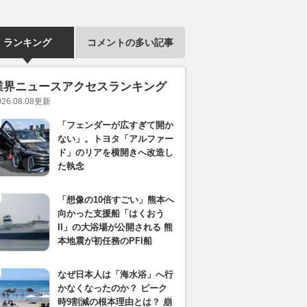
ランキング
コメントの多い記事
業界ニュースアクセスランキング
026.08.08
更新
「フェンダーが広すぎて開か
ない」。トヨタ「アルファー
ド」のリアを横開きへ改造し
た執念
「想像の10倍すごい」熊本へ
向かった支援船「はくおう
II」の大浴場が公開される 熊
本地震が初任務のPFI船
なぜ日本人は「海水浴」へ行
かなくなったのか？ ピーク
時9割減の根本理由とは？ 崩