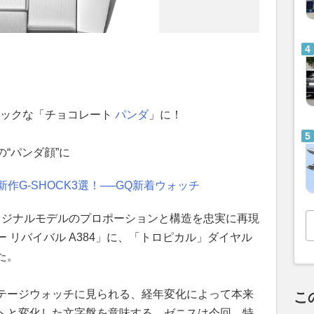
シックな「チョコレート
パンダ
」に！
“パンダ顔”に
作G-SHOCK3選！──GQ新着ウォッチ
オリジナルモデルのプロポーションと構造を忠実に再現
 リバイバル A384」に、「トロピカル」ダイヤル
た。
テージウォッチに見られる、経年変化によって本来
こ
へと変化した文字盤を意味する。ゼニスは今回、特