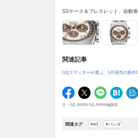
SSケース＆ブレスレット、自動巻き、37
関連記事
GQエディターが選ぶ、5月発売の新作G-
文：GQ JAPAN GQ JAPAN編集部
関連タグ
#A3
#パンダ