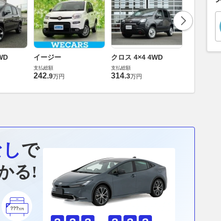
WD
イージー
クロス 4×4 4WD
イージー
支払総額
支払総額
支払総額
242
.
314
.
174
.
9
3
9
万円
万円
万円
なし
で
かる!