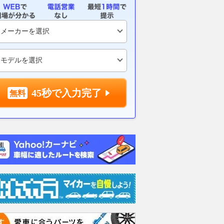
45秒で入力完了
GP】イギリスGP初日6
運転が上手くなりたいならマニ
2027年のス
ルク・マルケス「ケガ
ュアル車……は大きな間違
ラも7大会12
、得意だったところま
い！ レーシングドライバーが
定。8月の暑
っている」
語る「基礎を学ぶオートマ車」
ブレイクを設
の重要性
motorsport.com 日本版
2026.08.08
AUT
2026.08.08
WEB CARTOP