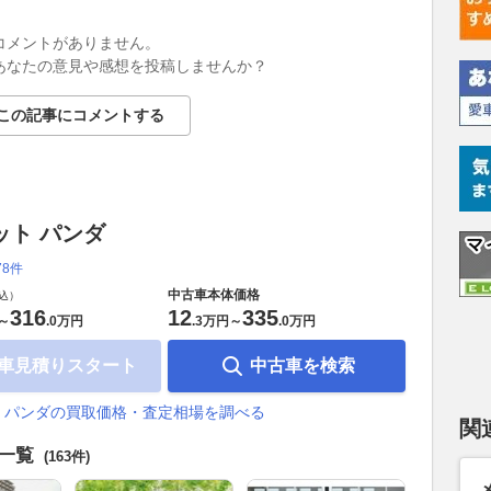
コメントがありません。
あなたの意見や感想を投稿しませんか？
この記事にコメントする
ット パンダ
78件
中古車本体価格
込）
316
12
335
～
.
0万円
.
3万円
～
.
0万円
車見積りスタート
中古車を検索
 パンダの買取価格・査定相場を調べる
関
車一覧
(163件)