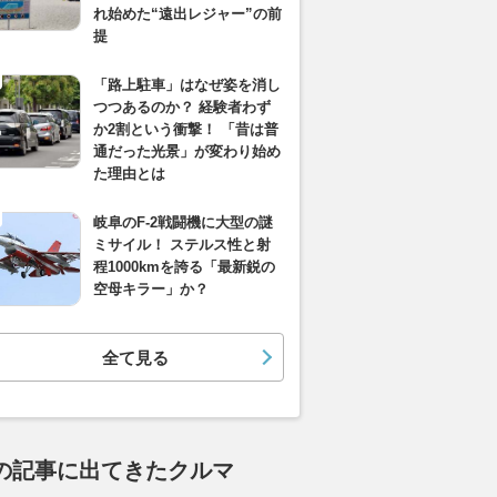
れ始めた“遠出レジャー”の前
提
「路上駐車」はなぜ姿を消し
つつあるのか？ 経験者わず
か2割という衝撃！ 「昔は普
通だった光景」が変わり始め
た理由とは
岐阜のF-2戦闘機に大型の謎
ミサイル！ ステルス性と射
程1000kmを誇る「最新鋭の
空母キラー」か？
全て見る
の記事に出てきたクルマ