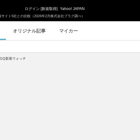
ログイン
[
新規取得
]
Yahoo! JAPAN
サイト5社との比較（2026年2月株式会社プラグ調べ）
オリジナル記事
マイカー
─GQ新着ウォッチ