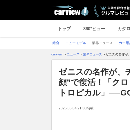
トップ
360°ビュー
カタ
総合
ニューモデル
業界ニュース
カー用
carview!
>
ニュース
>
業界ニュース
>
ゼニスの名作が、
ゼニスの名作が、
顔”で復活！「クロノ
トロピカル」──G
2026.05.04 21:30
掲載