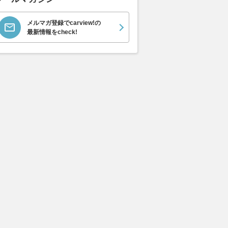
メルマガ登録でcarview!の
最新情報をcheck!
クロス 4×4 4WD
イージー
ストリー
支払総額
支払総額
支払総額
332
.
114
.
143
.
1
6
7
万円
万円