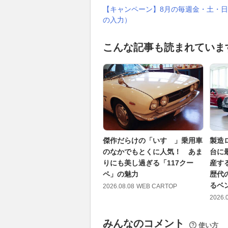
【キャンペーン】8月の毎週金・土・日
の入力）
こんな記事も読まれていま
傑作だらけの「いすゞ」乗用車
製造
のなかでもとくに人気！ あま
台に
りにも美し過ぎる「117クー
産す
ペ」の魅力
歴代
るベ
2026.08.08
WEB CARTOP
2026.
みんなのコメント
使い方