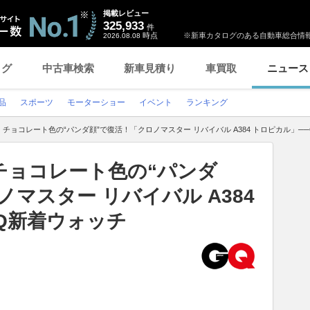
掲載レビュー
325,933
件
時点
※新車カタログのある自動車総合情報
2026.08.08
ログ
中古車検索
新車見積り
車買取
ニュース
品
スポーツ
モーターショー
イベント
ランキング
チョコレート色の“パンダ顔”で復活！「クロノマスター リバイバル A384 トロピカル」─
チョコレート色の“パンダ
マスター リバイバル A384
Q新着ウォッチ