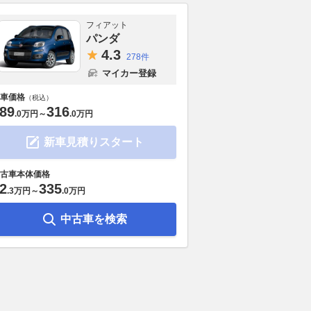
フィアット
パンダ
4.
3
278件
マイカー登録
車価格
（税込）
89
316
.
0万円
～
.
0万円
新車見積りスタート
古車本体価格
2
335
.
3万円
～
.
0万円
中古車を検索