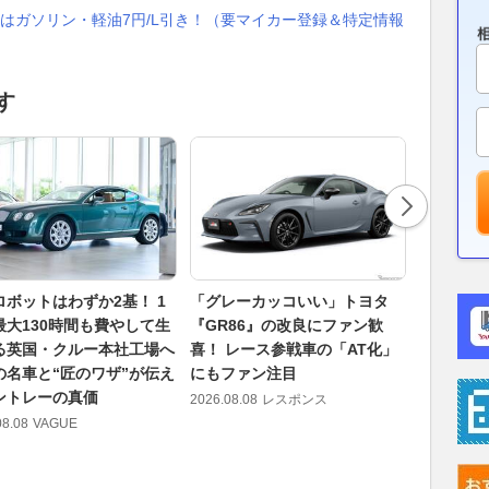
はガソリン・軽油7円/L引き！（要マイカー登録＆特定情報
す
ロボットはわずか2基！ 1
「グレーカッコいい」トヨタ
【Moto
最大130時間も費やして生
『GR86』の改良にファン歓
番手のマ
る英国・クルー本社工場へ
喜！ レース参戦車の「AT化」
の影響で
の名車と“匠のワザ”が伝え
にもファン注目
で遅くな
ントレーの真価
2026.08.08
レスポンス
2026.08.08
08.08
VAGUE