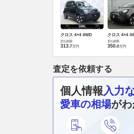
クロス 4×4 4WD
クロス 4×4 4
支払総額
支払総額
313
.
350
.
7
0
万円
万円
査定を依頼する
個人情報
入力
愛車の相場
がわ