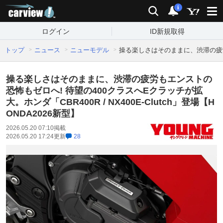
carview!
検索
通知
i
ログイン
ID新規取得
トップ
ニュース
ニューモデル
操る楽しさはそのままに、渋滞の疲労もエ
操る楽しさはそのままに、渋滞の疲労もエンストの
恐怖もゼロへ! 待望の400クラスへEクラッチが拡
大。ホンダ「CBR400R / NX400E-Clutch」登場【H
ONDA2026新型】
2026.05.20 07:10
掲載
2026.05.20 17:24
更新
28