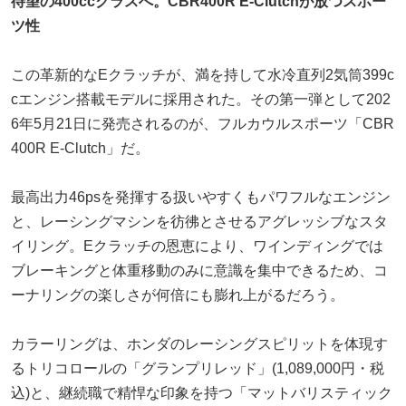
待望の400ccクラスへ。CBR400R E-Clutchが放つスポー
ツ性
この革新的なEクラッチが、満を持して水冷直列2気筒399c
cエンジン搭載モデルに採用された。その第一弾として202
6年5月21日に発売されるのが、フルカウルスポーツ「CBR
400R E-Clutch」だ。
最高出力46psを発揮する扱いやすくもパワフルなエンジン
と、レーシングマシンを彷彿とさせるアグレッシブなスタ
イリング。Eクラッチの恩恵により、ワインディングでは
ブレーキングと体重移動のみに意識を集中できるため、コ
ーナリングの楽しさが何倍にも膨れ上がるだろう。
カラーリングは、ホンダのレーシングスピリットを体現す
るトリコロールの「グランプリレッド」(1,089,000円・税
込)と、継続職で精悍な印象を持つ「マットバリスティック