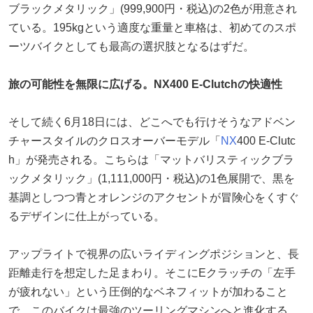
ブラックメタリック」(999,900円・税込)の2色が用意され
ている。195kgという適度な重量と車格は、初めてのスポ
ーツバイクとしても最高の選択肢となるはずだ。
旅の可能性を無限に広げる。NX400 E-Clutchの快適性
そして続く6月18日には、どこへでも行けそうなアドベン
チャースタイルのクロスオーバーモデル「
NX
400 E-Clutc
h」が発売される。こちらは「マットバリスティックブラ
ックメタリック」(1,111,000円・税込)の1色展開で、黒を
基調としつつ青とオレンジのアクセントが冒険心をくすぐ
るデザインに仕上がっている。
アップライトで視界の広いライディングポジションと、長
距離走行を想定した足まわり。そこにEクラッチの「左手
が疲れない」という圧倒的なベネフィットが加わること
で、このバイクは最強のツーリングマシンへと進化する。