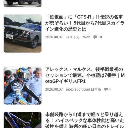
「鉄仮面」に「GTS-R」!! 伝説の名車
が勢ぞろい！ 5代目から7代目スカイラ
イン進化の歴史とは
2026.08.07
ベストカーWeb
18
アレックス・マルケス、後半戦最初の
セッションで最速。小椋藍は7番手｜M
otoGPイギリスFP1
2026.08.07
motorsport.com 日本版
4
未舗装路から山道まで軽々と乗り越え
る！ ハイスペックな車体性能と高い走
破性を備え 狭所の多い日本のトレイル