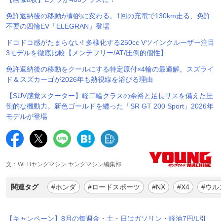
免許返納後の移動が劇的に変わる。1回の充電で130km走る、免許
不要の四輪EV「ELEGRAN」登場
ドコドコ感がたまらない! 多様化する250cc Vツインクルーザー注目
3モデルを徹底比較【メンテフリー/AT/圧倒的個性】
免許返納後の移動をクールにする特定原付×4輪の最適解。スズライ
ド＆スズカーゴが2026年も熱視線を浴びる理由
【SUV感覚スクーター】軽二輪クラスの余裕と足長サスを備えた圧
倒的な機動力。新色ゴールドを纏った「SR GT 200 Sport」2026年
モデルが登場
文：WEBヤングマシン ヤングマシン編集部
関連タグ
#ホンダ
#ロードスポーツ
#NX
#X4
#ウル
【キャンペーン】8月の毎週金・土・日はガソリン・軽油7円/L引