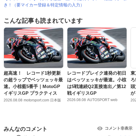
き！（要マイカー登録＆特定情報の入力）
こんな記事も読まれています
超高速！ レコード1秒更新
レコードブレイク連発の初日
東
の超ラップでベッツェッキ最
はベッツェッキが最速。小椋
ろ
速。小椋藍5番手｜MotoGP
は5戦連続Q2直接進出／第12
頭
イギリスGP プラクティス
戦イギリスGP
が
2026.08.08
AUTOSPORT web
2026.08.08
motorsport.com 日本版
20
みんなのコメント
コメント非表示