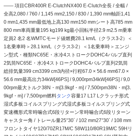
―― 項目CBR400R E-ClutchNX400 E-Clutch全長 / 全幅 /
全高2,080 / 760 / 1,145 mm2,150 / 830 / 1,390 mm軸距1,41
0 mm1,435 mm最低地上高130 mm150 mmシート高785 mm
800 mm車両重量195 kg199 kg最小回転半径2.9 m2.5 m乗車
定員2 名2 名WMTCモード値燃費28.1 km/L（クラス3-2）＜
1名乗車時＞28.1 km/L（クラス3-2）＜1名乗車時＞エンジ
ン型式・種類NC65E・水冷4ストロークDOHC4バルブ直列
2気筒NC65E・水冷4ストロークDOHC4バルブ直列2気筒
総排気量399 cm3399 cm3内径×行程67.0 × 56.6 mm67.0 ×
56.6 mm最高出力34kW[46PS] / 9,000rpm34kW[46PS] / 9,0
00rpm最大トルク38N・m[3.9kgf・m] / 7,500rpm38N・m[3.
9kgf・m] / 7,500rpm燃料
タンク
容量17 L17 Lクラッチ形式
湿式多板コイルスプリング式湿式多板コイルスプリング式
変速機形式常時噛合式6段リターン常時噛合式6段リターン
キャスター角 / トレール量25°30´ / 102 mm27°30´ / 108 mm
フロントタイヤ120/70ZR17M/C 58W110/80R19M/C 59Hリ