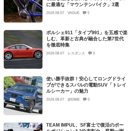
に最適な「マウンテンバイク」3選
2026.08.07
VAGUE
5
ポルシェ911「タイプ991」を五感で楽
しむ、革新と古典が融合した第7世代
を徹底特集
2026.08.07
レスポンス
0
使い勝手抜群！安心してロングドライ
ブができるスバルの電動SUV「トレイ
ルシーカー」の魅力
2026.08.07
@DIME
0
TEAM IMPUL、SF富士で復活のポー