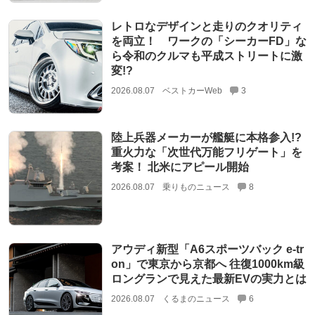
レトロなデザインと走りのクオリティ
を両立！ ワークの「シーカーFD」な
ら令和のクルマも平成ストリートに激
変!?
2026.08.07
ベストカーWeb
3
陸上兵器メーカーが艦艇に本格参入!?
重火力な「次世代万能フリゲート」を
考案！ 北米にアピール開始
2026.08.07
乗りものニュース
8
アウディ新型「A6スポーツバック e-tr
on」で東京から京都へ 往復1000km級
ロングランで見えた最新EVの実力とは
2026.08.07
くるまのニュース
6