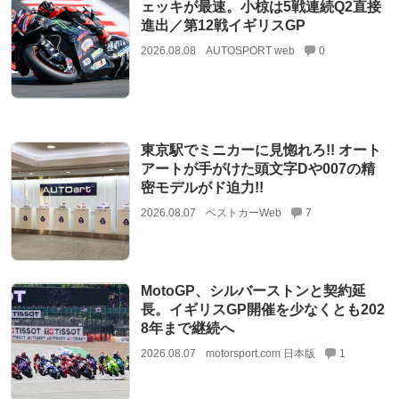
ェッキが最速。小椋は5戦連続Q2直接
進出／第12戦イギリスGP
2026.08.08
AUTOSPORT web
0
東京駅でミニカーに見惚れろ!! オート
アートが手がけた頭文字Dや007の精
密モデルがド迫力!!
2026.08.07
ベストカーWeb
7
MotoGP、シルバーストンと契約延
長。イギリスGP開催を少なくとも202
8年まで継続へ
2026.08.07
motorsport.com 日本版
1