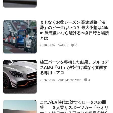
まもなくお盆シーズン 高速道路「渋
滞」のピークはいつ？ 最大予想は45k
m 渋滞嫌いなら避けるべき日時と場所
とは
2026.08.07
VAGUE
6
純正パーツを移植した結果。メルセデ
スAMG「GT」が後付け感なく覚醒す
る専用エアロ
2026.08.07
Auto Messe Web
4
これがEV時代に対するロータスの回
答！ ３人乗りスポーツカー「セオリ
ー１」はロータスファンを納得させら