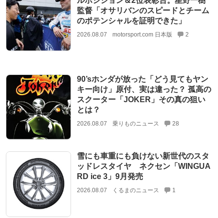
ルポジション＆2位表彰台。星野一樹
監督「オサリバンのスピードとチーム
のポテンシャルを証明できた」
2026.08.07
motorsport.com 日本版
2
90’sホンダが放った「どう見てもヤン
キー向け」原付、実は違った？ 孤高の
スクーター「JOKER」その真の狙い
とは？
2026.08.07
乗りものニュース
28
雪にも車重にも負けない新世代のスタ
ッドレスタイヤ ネクセン「WINGUA
RD ice 3」9月発売
2026.08.07
くるまのニュース
1