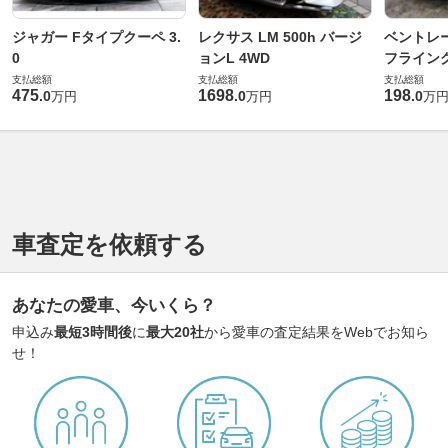
ジャガー Fタイプクーペ 3.
レクサス LM 500h バージ
ベントレ
0
ョンL 4WD
フライングス
支払総額
支払総額
支払総額
475
1698
198
.
0
.
0
.
0
万円
万円
万
車査定を依頼する
あなたの愛車、今いくら？
申込み
最短3時間後
に
最大20社
から愛車の査定結果をWebでお知ら
せ！