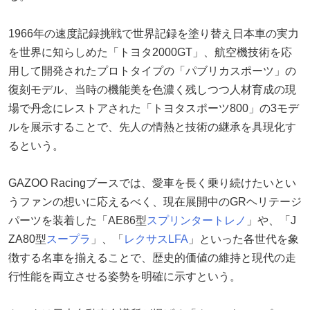
1966年の速度記録挑戦で世界記録を塗り替え日本車の実力
を世界に知らしめた「トヨタ2000GT」、航空機技術を応
用して開発されたプロトタイプの「パブリカスポーツ」の
復刻モデル、当時の機能美を色濃く残しつつ人材育成の現
場で丹念にレストアされた「トヨタスポーツ800」の3モデ
ルを展示することで、先人の情熱と技術の継承を具現化す
るという。
GAZOO Racingブースでは、愛車を長く乗り続けたいとい
うファンの想いに応えるべく、現在展開中のGRヘリテージ
パーツを装着した「AE86型
スプリンタートレノ
」や、「J
ZA80型
スープラ
」、「
レクサス
LFA
」といった各世代を象
徴する名車を揃えることで、歴史的価値の維持と現代の走
行性能を両立させる姿勢を明確に示すという。