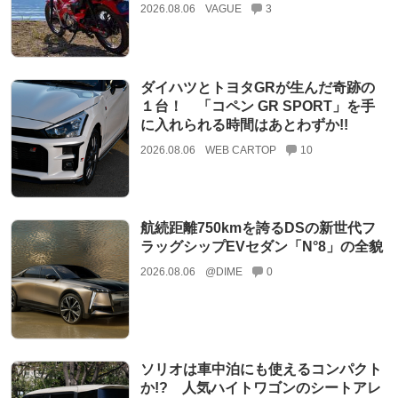
2026.08.06
VAGUE
3
ダイハツとトヨタGRが生んだ奇跡の
１台！ 「コペン GR SPORT」を手
に入れられる時間はあとわずか!!
2026.08.06
WEB CARTOP
10
航続距離750kmを誇るDSの新世代フ
ラッグシップEVセダン「N°8」の全貌
2026.08.06
@DIME
0
ソリオは車中泊にも使えるコンパクト
か!? 人気ハイトワゴンのシートアレ