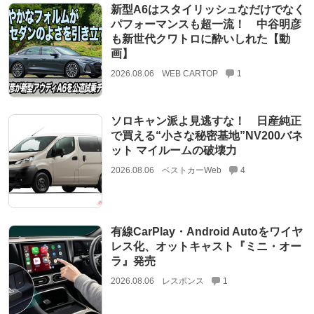
新型A6はスタイリッシュなだけでなく
パフォーマンスも超一流！ 中谷明彦
も新世代クワトロに酔いしれた【動
画】
2026.08.06
WEB CARTOP
1
ソロキャン派よ見逃すな！ 日産純正
で買える“小さな秘密基地”NV200バネ
ット マイルームの破壊力
2026.08.06
ベストカーWeb
4
有線CarPlay・Android Autoをワイヤ
レス化、オットキャスト『ミニ・オー
ラ』発売
2026.08.06
レスポンス
1