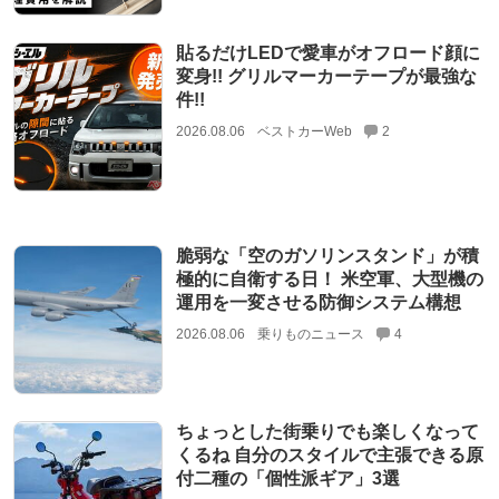
貼るだけLEDで愛車がオフロード顔に
変身!! グリルマーカーテープが最強な
件!!
2026.08.06
ベストカーWeb
2
脆弱な「空のガソリンスタンド」が積
極的に自衛する日！ 米空軍、大型機の
運用を一変させる防御システム構想
2026.08.06
乗りものニュース
4
ちょっとした街乗りでも楽しくなって
くるね 自分のスタイルで主張できる原
付二種の「個性派ギア」3選