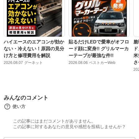
ハイエースのエアコンが効か
貼るだけLEDで愛車がオフロ
脆
ない・冷えない！原因の見分
ード顔に変身!! グリルマーカ
ド
け方と修理費用を解説
ーテープが最強な件!!
米
さ
2026.08.07
グーネット
2026.08.06
ベストカーWeb
20
みんなのコメント
使い方
この記事にはまだコメントがありません。
この記事に対するあなたの意見や感想を投稿しませんか？