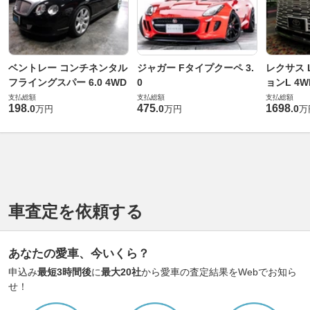
ベントレー コンチネンタル
ジャガー Fタイプクーペ 3.
レクサス L
フライングスパー 6.0 4WD
0
ョンL 4W
支払総額
支払総額
支払総額
198
475
1698
.
0
.
0
.
0
万円
万円
万
車査定を依頼する
あなたの愛車、今いくら？
申込み
最短3時間後
に
最大20社
から愛車の査定結果をWebでお知ら
せ！