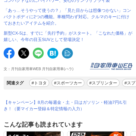
コンパクトなのにハイパワー、安心のサンワサプライ製
「あっ…そうやって使うの？」「見た目からは想像つかない」コン
パクトボディに2つの機能。車種問わず対応。クルマのキーに付け
ておきたいアイテムを紹介。
新型CX-5は、すでに「先行予約」がスタート。「こなれた価格」が
嬉しい、今年の目玉SUVとして登場決定！
文：月刊自家用車WEB 月刊自家用車(ハラ)
関連タグ
#トヨタ
#スポーツカー
#スプリンター
#ス
【キャンペーン】8月の毎週金・土・日はガソリン・軽油7円/L引
き！（要マイカー登録＆特定情報の入力）
こんな記事も読まれています