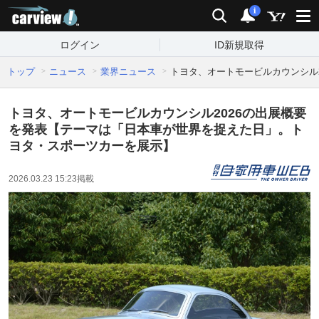
carview!
検索
通知
i
ログイン
ID新規取得
トップ
ニュース
業界ニュース
トヨタ、オートモービルカウンシル
トヨタ、オートモービルカウンシル2026の出展概要
を発表【テーマは「日本車が世界を捉えた日」。ト
ヨタ・スポーツカーを展示】
2026.03.23 15:23
掲載