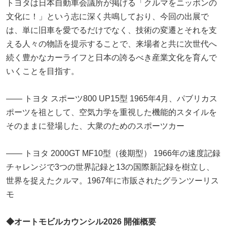
トヨタは日本自動車会議所が掲げる「クルマをニッポンの
文化に！」という志に深く共鳴しており、今回の出展で
は、単に旧車を愛でるだけでなく、技術の変遷とそれを支
える人々の物語を提示することで、来場者と共に次世代へ
続く豊かなカーライフと日本の誇るべき産業文化を育んで
いくことを目指す。
―― トヨタ スポーツ800 UP15型 1965年4月、パブリカス
ポーツを祖として、空気力学を重視した機能的スタイルを
そのままに登場した、大衆のためのスポーツカー
―― トヨタ 2000GT MF10型（後期型） 1966年の速度記録
チャレンジで3つの世界記録と13の国際新記録を樹立し、
世界を捉えたクルマ。1967年に市販されたグランツーリス
モ
◆オートモビルカウンシル2026 開催概要