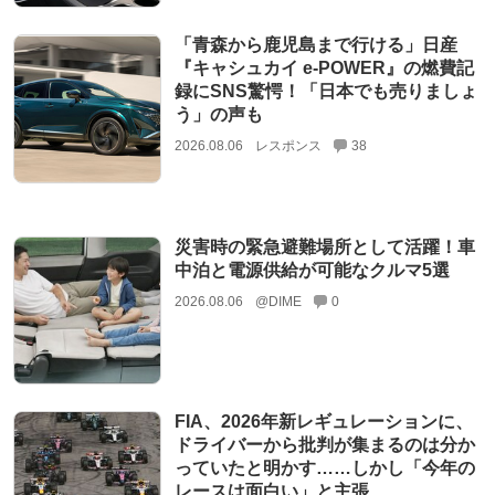
「青森から鹿児島まで行ける」日産
『キャシュカイ e-POWER』の燃費記
録にSNS驚愕！「日本でも売りましょ
う」の声も
2026.08.06
レスポンス
38
災害時の緊急避難場所として活躍！車
中泊と電源供給が可能なクルマ5選
2026.08.06
@DIME
0
FIA、2026年新レギュレーションに、
ドライバーから批判が集まるのは分か
っていたと明かす……しかし「今年の
レースは面白い」と主張