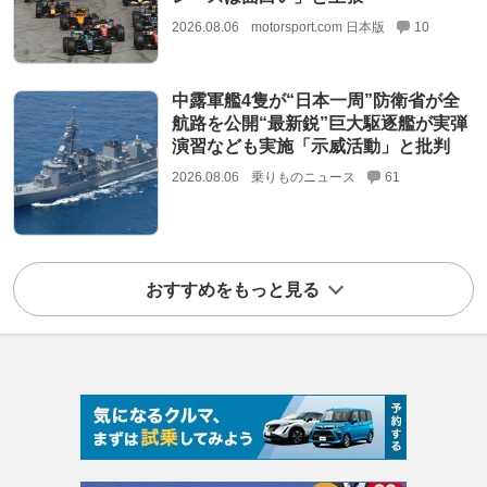
2026.08.06
motorsport.com 日本版
10
中露軍艦4隻が“日本一周”防衛省が全
航路を公開“最新鋭”巨大駆逐艦が実弾
演習なども実施「示威活動」と批判
2026.08.06
乗りものニュース
61
おすすめをもっと見る