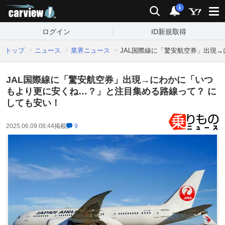
carview!
検索
通知
i
ログイン
ID新規取得
トップ
ニュース
業界ニュース
JAL国際線に「驚安航空券」出現
JAL国際線に「驚安航空券」出現→にわかに「いつ
もより更に安くね…？」と注目集める路線って？ に
しても安い！
2025.06.09 08:44
掲載
9