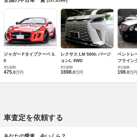
全国の中古車一覧
(537,839件)
ジャガー Fタイプクーペ 3.
レクサス LM 500h バージ
ベントレ
0
ョンL 4WD
フライングス
支払総額
支払総額
支払総額
475
1698
198
.
0
.
0
.
0
万円
万円
万
車査定を依頼する
あなたの愛車、今いくら？