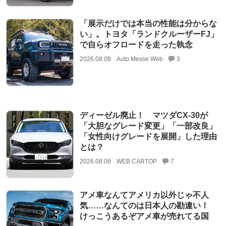
「展示だけでは本当の性能は分からな
い」。トヨタ「ランドクルーザーFJ」
で自らオフロードを走った執念
2026.08.08
Auto Messe Web
3
ディーゼル廃止！ マツダCX-30が
「大胆なグレード変更」「一部改良」
「女性向けグレードを展開」した理由
とは？
2026.08.08
WEB CARTOP
7
アメ車なんてアメリカ以外じゃ不人
気……なんてのは日本人の勘違い！
けっこうあるぞアメ車が売れてる国