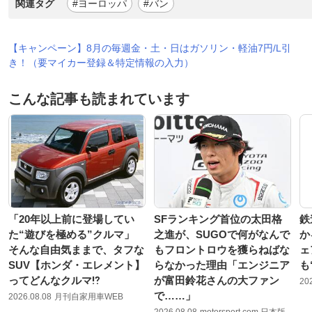
関連タグ
#ヨーロッパ
#バン
【キャンペーン】8月の毎週金・土・日はガソリン・軽油7円/L引
き！（要マイカー登録＆特定情報の入力）
こんな記事も読まれています
「20年以上前に登場してい
SFランキング首位の太田格
鉄
た“遊びを極める”クルマ」
之進が、SUGOで何がなんで
か
そんな自由気ままで、タフな
もフロントロウを獲らねばな
ェ
SUV【ホンダ・エレメント】
らなかった理由「エンジニア
も
ってどんなクルマ⁉︎
が富田鈴花さんの大ファン
20
で……」
2026.08.08
月刊自家用車WEB
2026.08.08
motorsport.com 日本版