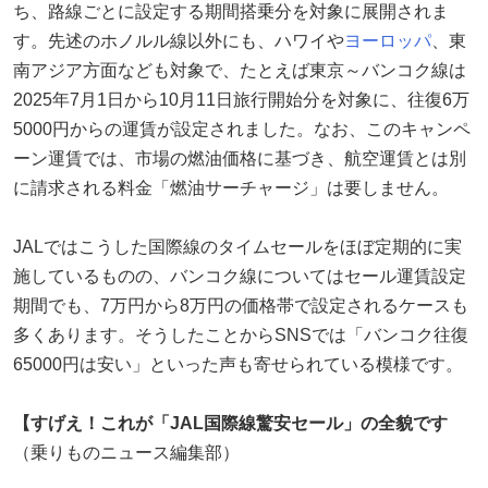
ち、路線ごとに設定する期間搭乗分を対象に展開されま
す。先述のホノルル線以外にも、ハワイや
ヨーロッパ
、東
南アジア方面なども対象で、たとえば東京～バンコク線は
2025年7月1日から10月11日旅行開始分を対象に、往復6万
5000円からの運賃が設定されました。なお、このキャンペ
ーン運賃では、市場の燃油価格に基づき、航空運賃とは別
に請求される料金「燃油サーチャージ」は要しません。
JALではこうした国際線のタイムセールをほぼ定期的に実
施しているものの、バンコク線についてはセール運賃設定
期間でも、7万円から8万円の価格帯で設定されるケースも
多くあります。そうしたことからSNSでは「バンコク往復
65000円は安い」といった声も寄せられている模様です。
【すげえ！これが「JAL国際線驚安セール」の全貌です
（乗りものニュース編集部）