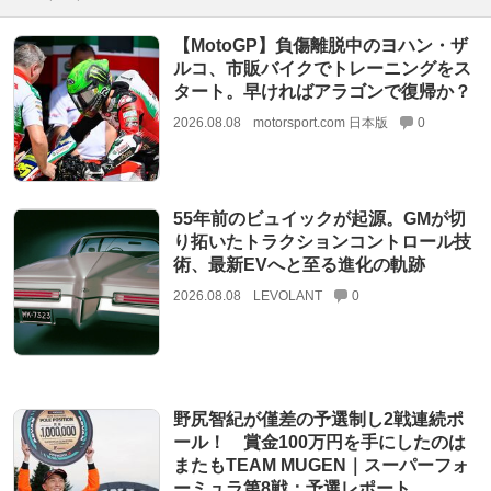
【MotoGP】負傷離脱中のヨハン・ザ
ルコ、市販バイクでトレーニングをス
タート。早ければアラゴンで復帰か？
2026.08.08
motorsport.com 日本版
0
55年前のビュイックが起源。GMが切
り拓いたトラクションコントロール技
術、最新EVへと至る進化の軌跡
2026.08.08
LEVOLANT
0
野尻智紀が僅差の予選制し2戦連続ポ
ール！ 賞金100万円を手にしたのは
またもTEAM MUGEN｜スーパーフォ
ーミュラ第8戦：予選レポート