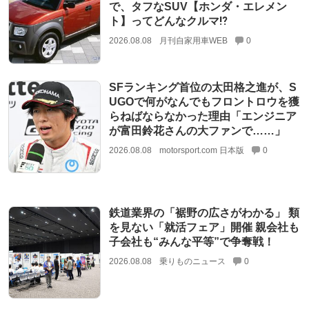
で、タフなSUV【ホンダ・エレメン
ト】ってどんなクルマ⁉︎
2026.08.08
月刊自家用車WEB
0
SFランキング首位の太田格之進が、S
UGOで何がなんでもフロントロウを獲
らねばならなかった理由「エンジニア
が富田鈴花さんの大ファンで……」
2026.08.08
motorsport.com 日本版
0
鉄道業界の「裾野の広さがわかる」 類
を見ない「就活フェア」開催 親会社も
子会社も“みんな平等”で争奪戦！
2026.08.08
乗りものニュース
0