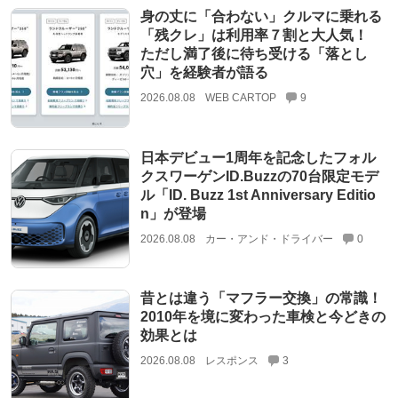
身の丈に「合わない」クルマに乗れる
「残クレ」は利用率７割と大人気！
ただし満了後に待ち受ける「落とし
穴」を経験者が語る
2026.08.08
WEB CARTOP
9
日本デビュー1周年を記念したフォル
クスワーゲンID.Buzzの70台限定モデ
ル「ID. Buzz 1st Anniversary Editio
n」が登場
2026.08.08
カー・アンド・ドライバー
0
昔とは違う「マフラー交換」の常識！
2010年を境に変わった車検と今どきの
効果とは
2026.08.08
レスポンス
3