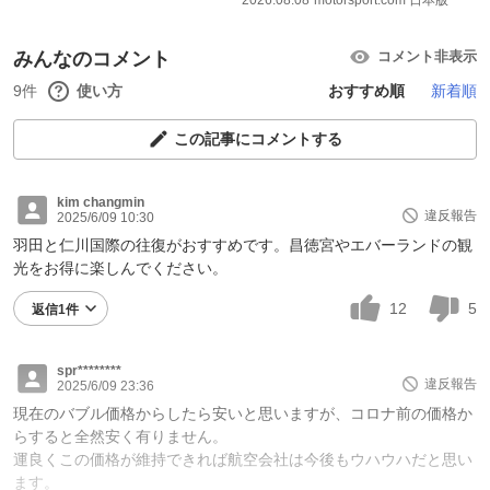
みんなのコメント
コメント非表示
9件
使い方
おすすめ順
新着順
この記事にコメントする
kim changmin
違反報告
2025/6/09 10:30
羽田と仁川国際の往復がおすすめです。昌徳宮やエバーランドの観
光をお得に楽しんでください。
12
5
返信1件
spr********
違反報告
2025/6/09 23:36
現在のバブル価格からしたら安いと思いますが、コロナ前の価格か
らすると全然安く有りません。
運良くこの価格が維持できれば航空会社は今後もウハウハだと思い
ます。