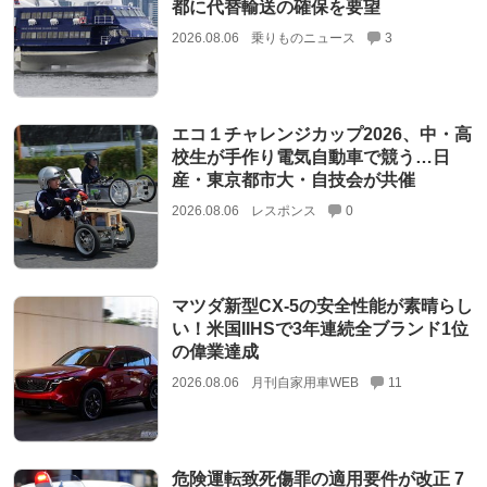
都に代替輸送の確保を要望
2026.08.06
乗りものニュース
3
エコ１チャレンジカップ2026、中・高
校生が手作り電気自動車で競う…日
産・東京都市大・自技会が共催
2026.08.06
レスポンス
0
マツダ新型CX-5の安全性能が素晴らし
い！米国IIHSで3年連続全ブランド1位
の偉業達成
2026.08.06
月刊自家用車WEB
11
危険運転致死傷罪の適用要件が改正 7