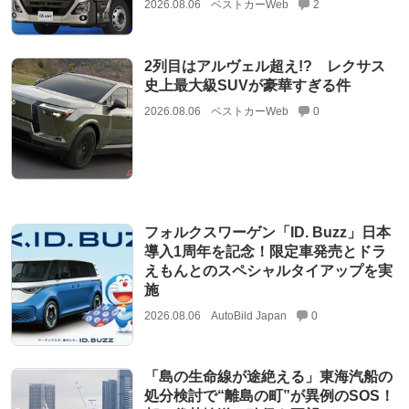
2026.08.06
ベストカーWeb
2
2列目はアルヴェル超え!? レクサス
史上最大級SUVが豪華すぎる件
2026.08.06
ベストカーWeb
0
フォルクスワーゲン「ID. Buzz」日本
導入1周年を記念！限定車発売とドラ
えもんとのスペシャルタイアップを実
施
2026.08.06
AutoBild Japan
0
「島の生命線が途絶える」東海汽船の
処分検討で“離島の町”が異例のSOS！