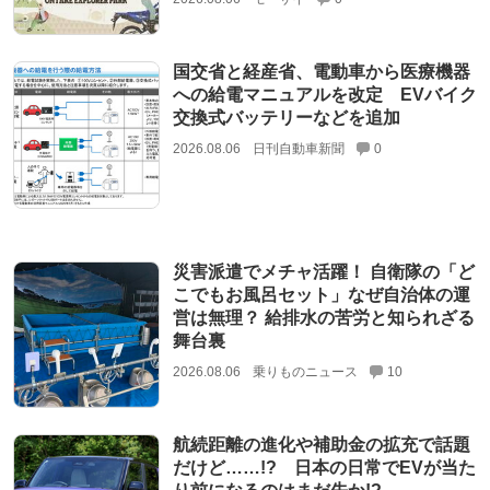
国交省と経産省、電動車から医療機器
への給電マニュアルを改定 EVバイク
交換式バッテリーなどを追加
2026.08.06
日刊自動車新聞
0
災害派遣でメチャ活躍！ 自衛隊の「ど
こでもお風呂セット」なぜ自治体の運
営は無理？ 給排水の苦労と知られざる
舞台裏
2026.08.06
乗りものニュース
10
航続距離の進化や補助金の拡充で話題
だけど……!? 日本の日常でEVが当た