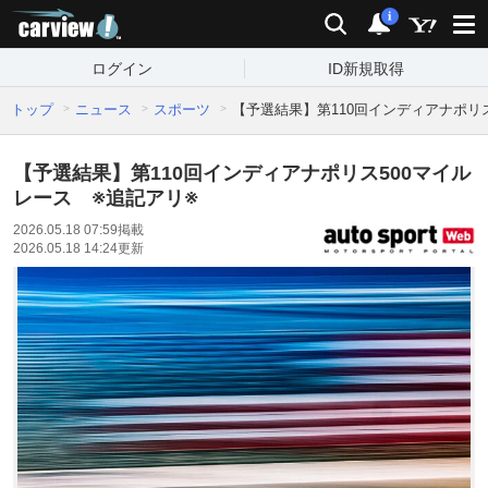
carview!
検索
通知
i
ログイン
ID新規取得
トップ
ニュース
スポーツ
【予選結果】第110回インディアナポリス
【予選結果】第110回インディアナポリス500マイル
レース ※追記アリ※
2026.05.18 07:59
掲載
2026.05.18 14:24
更新