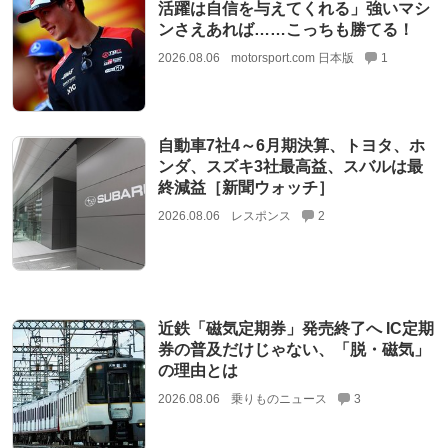
活躍は自信を与えてくれる」強いマシ
ンさえあれば……こっちも勝てる！
2026.08.06
motorsport.com 日本版
1
自動車7社4～6月期決算、トヨタ、ホ
ンダ、スズキ3社最高益、スバルは最
終減益［新聞ウォッチ］
2026.08.06
レスポンス
2
近鉄「磁気定期券」発売終了へ IC定期
券の普及だけじゃない、「脱・磁気」
の理由とは
2026.08.06
乗りものニュース
3