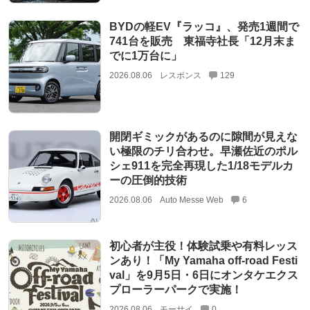
BYDの軽EV『ラッコ』、発売1週間で
741台を販売 東福寺社長「12月末ま
でに1万台に」
2026.08.06
レスポンス
129
開閉ギミックがあるのに隙間が見えな
い極限のチリ合わせ。早瀬佐近のポル
シェ911を完全再現した1/18モデルカ
ーの圧倒的技術
2026.08.06
Auto Messe Web
6
初心者が主役！体験試乗や有料レッス
ンあり！「My Yamaha off-road Festi
val」を9月5日・6日にオンタケエクス
プローラーパークで実施！
2026.08.06
モーサイ
0