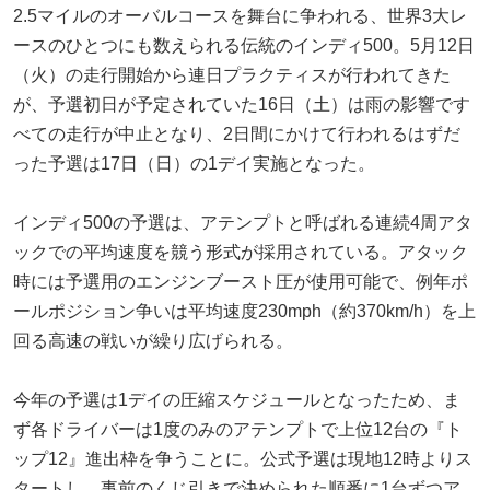
2.5マイルのオーバルコースを舞台に争われる、世界3大レ
ースのひとつにも数えられる伝統のインディ500。5月12日
（火）の走行開始から連日プラクティスが行われてきた
が、予選初日が予定されていた16日（土）は雨の影響です
べての走行が中止となり、2日間にかけて行われるはずだ
った予選は17日（日）の1デイ実施となった。
インディ500の予選は、アテンプトと呼ばれる連続4周アタ
ックでの平均速度を競う形式が採用されている。アタック
時には予選用のエンジンブースト圧が使用可能で、例年ポ
ールポジション争いは平均速度230mph（約370km/h）を上
回る高速の戦いが繰り広げられる。
今年の予選は1デイの圧縮スケジュールとなったため、ま
ず各ドライバーは1度のみのアテンプトで上位12台の『ト
ップ12』進出枠を争うことに。公式予選は現地12時よりス
タートし、事前のくじ引きで決められた順番に1台ずつア