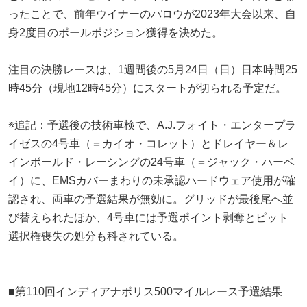
ったことで、前年ウイナーのパロウが2023年大会以来、自
身2度目のポールポジション獲得を決めた。
注目の決勝レースは、1週間後の5月24日（日）日本時間25
時45分（現地12時45分）にスタートが切られる予定だ。
※追記：予選後の技術車検で、A.J.フォイト・エンタープラ
イゼスの4号車（＝カイオ・コレット）とドレイヤー＆レ
インボールド・レーシングの24号車（＝ジャック・ハーベ
イ）に、EMSカバーまわりの未承認ハードウェア使用が確
認され、両車の予選結果が無効に。グリッドが最後尾へ並
び替えられたほか、4号車には予選ポイント剥奪とピット
選択権喪失の処分も科されている。
■第110回インディアナポリス500マイルレース予選結果