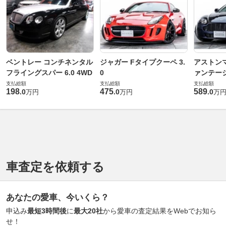
ベントレー コンチネンタル
ジャガー Fタイプクーペ 3.
アストンマ
フライングスパー 6.0 4WD
0
ァンテー
支払総額
支払総額
支払総額
198
475
589
.
0
.
0
.
0
万円
万円
万
車査定を依頼する
あなたの愛車、今いくら？
申込み
最短3時間後
に
最大20社
から愛車の査定結果をWebでお知ら
せ！