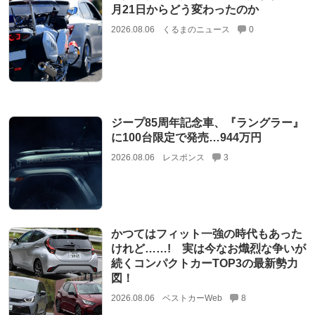
月21日からどう変わったのか
2026.08.06
くるまのニュース
0
ジープ85周年記念車、『ラングラー』
に100台限定で発売…944万円
2026.08.06
レスポンス
3
かつてはフィット一強の時代もあった
けれど……! 実は今なお熾烈な争いが
続くコンパクトカーTOP3の最新勢力
図！
2026.08.06
ベストカーWeb
8