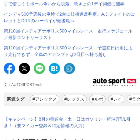
手で惜しくもポール争いから脱落。急きょの1デイ開催に翻弄
インディ500予選後の車検で2台に技術違反判定。A.J.フォイトのコ
レットとDRRのハーベイが最後尾へ
第110回インディアナポリス500マイルレース 走行スケジュール
／最新エントリーリスト
第110回インディアナポリス500マイルレース、予選初日は雨によ
り走行できず。全車のアテンプトは2日目へ持ち越し
文：AUTOSPORT web
関連タグ
#アレックス
#レックス
#ルポ
#レイ
#ラ
【キャンペーン】8月の毎週金・土・日はガソリン・軽油7円/L引
き！（要マイカー登録＆特定情報の入力）