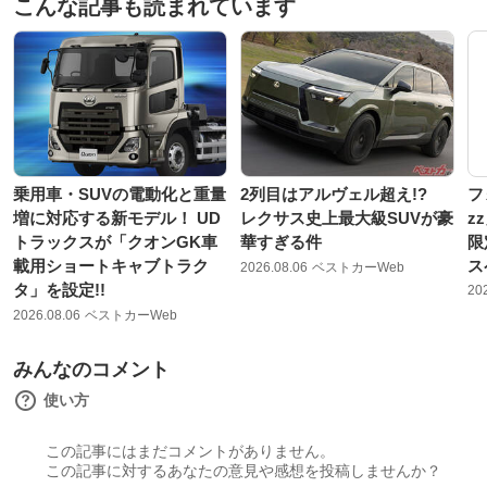
こんな記事も読まれています
乗用車・SUVの電動化と重量
2列目はアルヴェル超え!?
フ
増に対応する新モデル！ UD
レクサス史上最大級SUVが豪
z
トラックスが「クオンGK車
華すぎる件
限
載用ショートキャブトラク
ス
2026.08.06
ベストカーWeb
タ」を設定!!
20
2026.08.06
ベストカーWeb
みんなのコメント
使い方
この記事にはまだコメントがありません。
この記事に対するあなたの意見や感想を投稿しませんか？