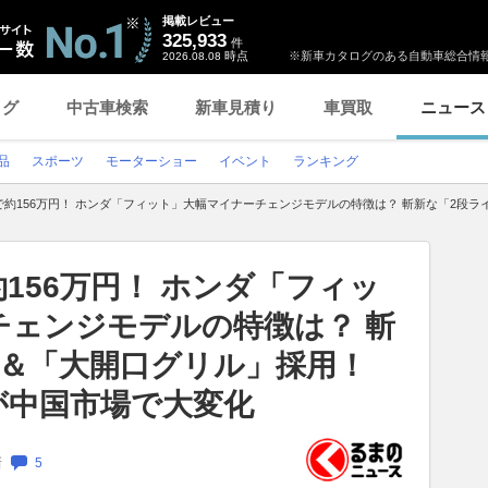
掲載レビュー
325,933
件
時点
※新車カタログのある自動車総合情報
2026.08.08
ログ
中古車検索
新車見積り
車買取
ニュース
品
スポーツ
モーターショー
イベント
ランキング
約156万円！ ホンダ「フィット」大幅マイナーチェンジモデルの特徴は？ 斬新な「2段ラ
156万円！ ホンダ「フィッ
チェンジモデルの特徴は？ 斬
」＆「大開口グリル」採用！
が中国市場で大変化
新
5