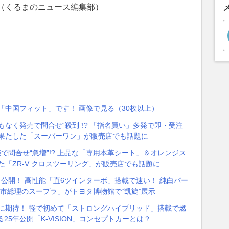
（くるまのニュース編集部）
「中国フィット」です！ 画像で見る（30枚以上）
もなく発売で問合せ“殺到”!? 「指名買い」多発で即・受注
」果たした「スーパーワン」が販売店でも話題に
売で問合せ“急増”!? 上品な「専用本革シート」＆オレンジス
た「ZR-V クロスツーリング」が販売店でも話題に
」公開！ 高性能「直6ツインターボ」搭載で速い！ 純白パー
市総理のスープラ」がトヨタ博物館で“凱旋”展示
」に期待！ 軽で初めて「ストロングハイブリッド」搭載で燃
25年公開「K-VISION」コンセプトカーとは？