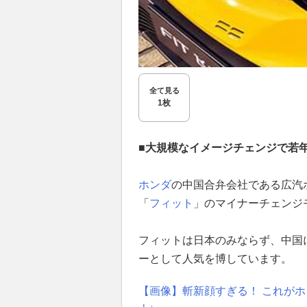
全て見る
1枚
■大規模なイメージチェンジで若
ホンダ
の中国合弁会社である広汽ホ
「
フィット
」のマイナーチェンジ
フィットは日本のみならず、中国
ーとして人気を博しています。
【画像】斬新顔すぎる！ これがホ