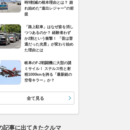
時9割減の根本理由とは？ 崩
れ始めた“遠出レジャー”の前
提
「路上駐車」はなぜ姿を消し
つつあるのか？ 経験者わず
か2割という衝撃！ 「昔は普
通だった光景」が変わり始め
た理由とは
岐阜のF-2戦闘機に大型の謎
ミサイル！ ステルス性と射
程1000kmを誇る「最新鋭の
空母キラー」か？
全て見る
の記事に出てきたクルマ