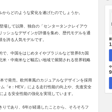
ルからどのような変化を遂げたのでしょうか。
が登場して以降、独自の「センタータンクレイアウ
リッシュなデザインが評価を集め、歴代モデルを通
新
績を誇る人気モデルです。
1
的で、中国をはじめタイやブラジルなど世界8カ国
北米・中南米など幅広い地域で展開される世界戦略
中
9
に日本で発売。欧州車風のカジュアルなデザインを採用
ム「e：HEV」による走行性能の向上や、先進安全
成による安全性能の強化を実現しています。
きりであり、6年が経過したことから、そろそろフ