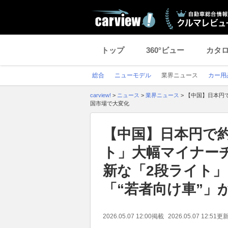
トップ
360°ビュー
カタ
総合
ニューモデル
業界ニュース
カー用
carview!
>
ニュース
>
業界ニュース
>
【中国】日本円で
国市場で大変化
【中国】日本円で約
ト」大幅マイナー
新な「2段ライト
「“若者向け車”」
2026.05.07 12:00
掲載
2026.05.07 12:51
更