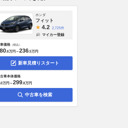
ホンダ
フィット
4.
2
2,725件
マイカー登録
車価格
（税込）
80
236
.
6万円
～
.
5万円
新車見積りスタート
古車本体価格
299
.
0万円
～
.
8万円
中古車を検索