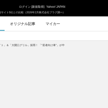
ログイン
[
新規取得
]
Yahoo! JAPAN
サイト5社との比較（2026年2月株式会社プラグ調べ）
オリジナル記事
マイカー
イト」＆「大開口グリル」採用！ 「“若者向け車”」が中