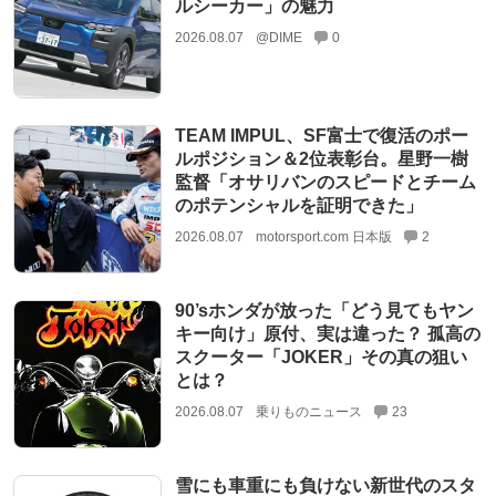
ルシーカー」の魅力
2026.08.07
@DIME
0
TEAM IMPUL、SF富士で復活のポー
ルポジション＆2位表彰台。星野一樹
監督「オサリバンのスピードとチーム
のポテンシャルを証明できた」
2026.08.07
motorsport.com 日本版
2
90’sホンダが放った「どう見てもヤン
キー向け」原付、実は違った？ 孤高の
スクーター「JOKER」その真の狙い
とは？
2026.08.07
乗りものニュース
23
雪にも車重にも負けない新世代のスタ