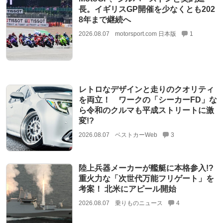
長。イギリスGP開催を少なくとも202
8年まで継続へ
2026.08.07
motorsport.com 日本版
1
レトロなデザインと走りのクオリティ
を両立！ ワークの「シーカーFD」な
ら令和のクルマも平成ストリートに激
変!?
2026.08.07
ベストカーWeb
3
陸上兵器メーカーが艦艇に本格参入!?
重火力な「次世代万能フリゲート」を
考案！ 北米にアピール開始
2026.08.07
乗りものニュース
4