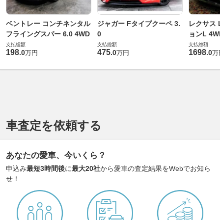
ベントレー コンチネンタル
ジャガー Fタイプクーペ 3.
レクサス L
フライングスパー 6.0 4WD
0
ョンL 4W
支払総額
支払総額
支払総額
198
475
1698
.
0
.
0
.
0
万円
万円
万
車査定を依頼する
あなたの愛車、今いくら？
申込み
最短3時間後
に
最大20社
から愛車の査定結果をWebでお知ら
せ！