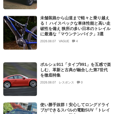
未舗装路から山道まで軽々と乗り越え
る！ ハイスペックな車体性能と高い走
破性を備え 狭所の多い日本のトレイル
に最適な「マウンテンバイク」3選
2026.08.07
VAGUE
4
ポルシェ911「タイプ991」を五感で楽
しむ、革新と古典が融合した第7世代
を徹底特集
2026.08.07
レスポンス
0
使い勝手抜群！安心してロングドライ
ブができるスバルの電動SUV「トレイ