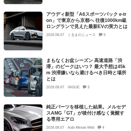
アウディ新型「A6スポーツバック e-tr
on」で東京から京都へ 往復1000km級
ロングランで見えた最新EVの実力とは
2026.08.07
くるまのニュース
5
まもなくお盆シーズン 高速道路「渋
滞」のピークはいつ？ 最大予想は45k
m 渋滞嫌いなら避けるべき日時と場所
とは
2026.08.07
VAGUE
3
純正パーツを移植した結果。メルセデ
スAMG「GT」が後付け感なく覚醒す
る専用エアロ
2026.08.07
Auto Messe Web
4