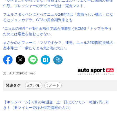
「やべぇことやってるな」容赦ないニュル・ウェザーに困惑の福住
仁嶺。プレッシャーのデビュー戦は「完走マスト」
フェルスタッペンにとってニュル24時間は「素晴らしい機会」にな
るとジュンカデラ。GT3の黄金期到来とも
“ニュルの先生”＋蒲生＆福住で総合優勝狙うKCMG「トップを争う
ためには場数を踏むしかない」
まさかのオファーに「マジですか？」連発。ニュル24時間初挑戦の
奥本隼士「一瞬たりとも気が抜けない」
文：AUTOSPORT web
関連タグ
#スバル
#ノート
【キャンペーン】8月の毎週金・土・日はガソリン・軽油7円/L引
き！（要マイカー登録＆特定情報の入力）