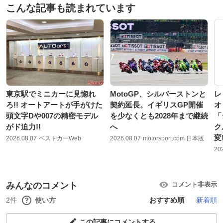
こんな記事も読まれています
東京駅でミニカーに見惚れ
MotoGP、シルバーストンと
レ
ろ!! オートアートが手がけた
契約延長。イギリスGP開催
オ
頭文字Dや007の精密モデル
を少なくとも2028年まで継続
「
がド迫力!!
へ
ク
変
2026.08.07
ベストカーWeb
2026.08.07
motorsport.com 日本版
20
みんなのコメント
コメント非表示
2件
使い方
おすすめ順
新着順
この記事にコメントする