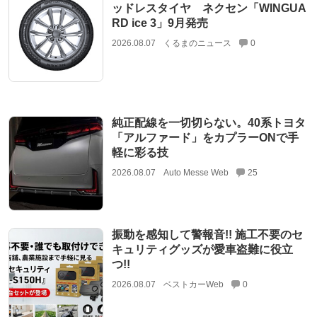
ッドレスタイヤ ネクセン「WINGUA
RD ice 3」9月発売
2026.08.07
くるまのニュース
0
純正配線を一切切らない。40系トヨタ
「アルファード」をカプラーONで手
軽に彩る技
2026.08.07
Auto Messe Web
25
振動を感知して警報音!! 施工不要のセ
キュリティグッズが愛車盗難に役立
つ!!
2026.08.07
ベストカーWeb
0