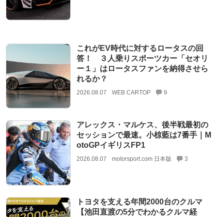
これがEV時代に対するロータスの回
答！ ３人乗りスポーツカー「セオリ
ー１」はロータスファンを納得させら
れるか？
2026.08.07
WEB CARTOP
9
アレックス・マルケス、後半戦最初の
セッションで最速。小椋藍は7番手｜M
otoGPイギリスFP1
2026.08.07
motorsport.com 日本版
3
トヨタを支える年間2000台のクルマ
【池田直渡の5分でわかるクルマ経