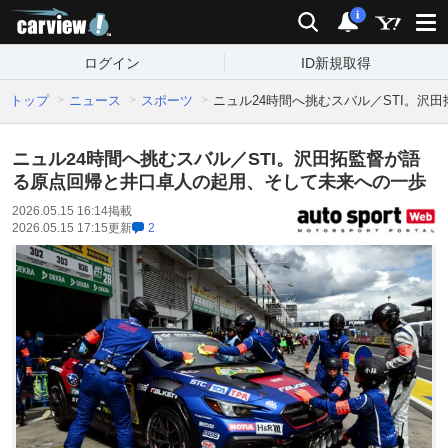
carview!
検索
通知
i
ログイン
ID新規取得
トップ
ニュース
スポーツ
ニュル24時間へ挑むスバル／STI。
ニュル24時間へ挑むスバル／STI。沢田拓監督が語
る原点回帰と井口卓人の起用、そして未来への一歩
2026.05.15 16:14
掲載
2026.05.15 17:15
更新
2